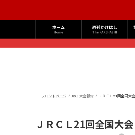
コ
ナ
ン
ビ
テ
ゲ
ン
ー
ホーム
週刊かけはし
ツ
シ
Home
The KAKEHASHI
へ
ョ
ス
ン
キ
に
ッ
移
プ
動
フロントページ
JRCL大会報告
ＪＲＣＬ21回全国大
ＪＲＣＬ21回全国大