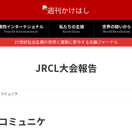
第四インターナショナル
私たちの主張
世界の闘いから
Fourth International
Assertions
World Revolution
21世紀社会主義の思想と運動に寄与する左翼ジャーナル
JRCL大会報告
会コミュニケ
会コミュニケ