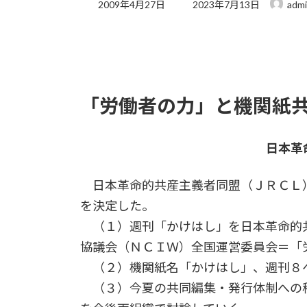
最
2009年4月27日
2023年7月13日
adm
終
更
新
日
時
:
「労働者の力」と機関紙
日本革
日本革命的共産主義者同盟（ＪＲＣＬ
を決定した。
（１）週刊「かけはし」を日本革命的
協議会（ＮＣＩＷ）全国運営委員会＝「
（２）機関紙名「かけはし」、週刊８
（３）今夏の共同編集・発行体制への