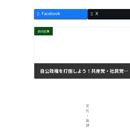
Facebook
X
前の記事
自公政権を打倒しよう！共産党・社民党など憲法改悪反対・新自由主義的「構造改革」反対の政党・候補者に投票を！
2008年11月3日
文
化
・
批
評