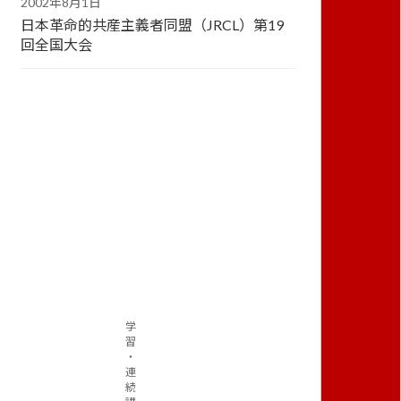
2002年8月1日
日本革命的共産主義者同盟（JRCL）第19
回全国大会
学
習
・
連
続