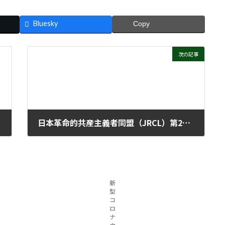
Bluesky
Copy
次の記事
日本革命的共産主義者同盟（JRCL）第22回大会アピール
2013年4月22日
新
型
コ
ロ
ナ