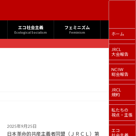
エコ社会主義
フェミニズム
Ecological Socialism
Feminism
ホーム
JRCL
大会報告
NCIW
総会報告
JRCL
規約
私たちの
視点・主張
2025年9月25日
エコ
日本革命的共産主義者同盟（ＪＲＣＬ）第
社会主義