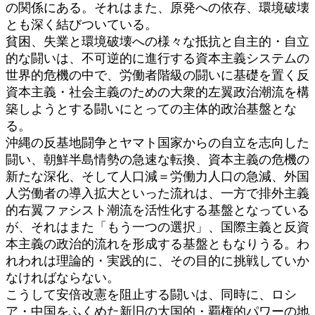
の関係にある。それはまた、原発への依存、環境破壊
とも深く結びついている。
貧困、失業と環境破壊への様々な抵抗と自主的・自立
的な闘いは、不可逆的に進行する資本主義システムの
世界的危機の中で、労働者階級の闘いに基礎を置く反
資本主義・社会主義のための大衆的左翼政治潮流を構
築しようとする闘いにとっての主体的政治基盤とな
る。
沖縄の反基地闘争とヤマト国家からの自立を志向した
闘い、朝鮮半島情勢の急速な転換、資本主義の危機の
新たな深化、そして人口減＝労働力人口の急減、外国
人労働者の導入拡大といった流れは、一方で排外主義
的右翼ファシスト潮流を活性化する基盤となっている
が、それはまた「もう一つの選択」、国際主義と反資
本主義の政治的流れを形成する基盤ともなりうる。わ
れわれは理論的・実践的に、その目的に挑戦していか
なければならない。
こうして安倍改憲を阻止する闘いは、同時に、ロシ
ア・中国をふくめた新旧の大国的・覇権的パワーの地