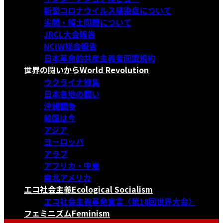
新型コロナウイルス感染症について
尖閣・領土問題について
JRCL大会報告
NCIW総会報告
日本革命的共産主義者同盟規約
世界の闘いから
World Revolution
ウクライナ特集
日本各地の闘い
沖縄闘争
韓国は今
アジア
ヨーロッパ
アラブ
アフリカ・中東
南北アメリカ
エコ社会主義
Ecological Socialism
エコ社会主義革命宣言〈第18回世界大会〉
フェミニズム
Feminism