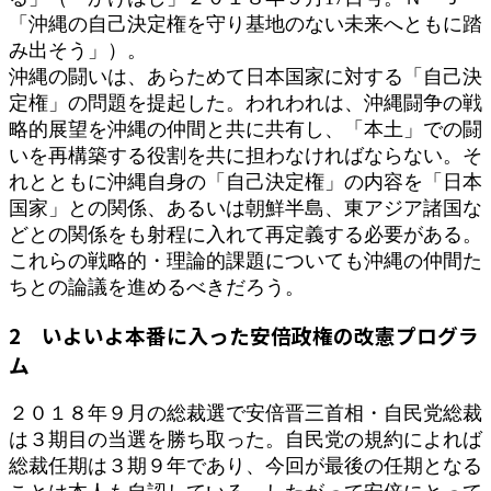
「沖縄の自己決定権を守り基地のない未来へともに踏
み出そう」）。
沖縄の闘いは、あらためて日本国家に対する「自己決
定権」の問題を提起した。われわれは、沖縄闘争の戦
略的展望を沖縄の仲間と共に共有し、「本土」での闘
いを再構築する役割を共に担わなければならない。そ
れとともに沖縄自身の「自己決定権」の内容を「日本
国家」との関係、あるいは朝鮮半島、東アジア諸国な
どとの関係をも射程に入れて再定義する必要がある。
これらの戦略的・理論的課題についても沖縄の仲間た
ちとの論議を進めるべきだろう。
2 いよいよ本番に入った安倍政権の改憲プログラ
ム
２０１８年９月の総裁選で安倍晋三首相・自民党総裁
は３期目の当選を勝ち取った。自民党の規約によれば
総裁任期は３期９年であり、今回が最後の任期となる