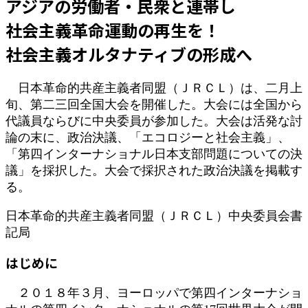
アジアの労働者・民衆と連帯し
新
日
社会主義革命運動の再生を！
時
:
社会主義オルタナティブの形成へ
日本革命的共産主義者同盟（ＪＲＣＬ）は、二月上
旬、第二三回全国大会を開催した。大会には全国から
代議員ならびに中央委員が参加した。大会は活発な討
論の末に、政治決議、「エコロジーと社会主義」、
「第四インターナショナル日本支部問題についての決
議」を採択した。大会で採択された政治決議を掲載す
る。
日本革命的共産主義者同盟（ＪＲＣＬ）中央委員会書
記局
はじめに
２０１８年３月、ヨーロッパで第四インターナショ