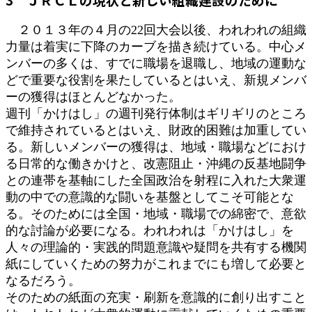
２０１３年の４月の22回大会以後、われわれの組織
力量は着実に下降のカーブを描き続けている。中心メ
ンバーの多くは、すでに職場を退職し、地域の運動な
どで重要な役割を果たしているとはいえ、新規メンバ
ーの獲得はほとんどなかった。
週刊「かけはし」の週刊発行体制はギリギリのところ
で維持されているとはいえ、財政的困難は加重してい
る。新しいメンバーの獲得は、地域・職場などにおけ
る日常的な働きかけと、改憲阻止・沖縄の反基地闘争
との連帯を基軸にした全国政治を射程に入れた大衆運
動の中での意識的な闘いを基盤としてこそ可能とな
る。そのためには全国・地域・職場での綿密で、意欲
的な討論が必要になる。われわれは「かけはし」を
人々の理論的・実践的問題意識や疑問を共有する機関
紙にしていくための努力がこれまでにも増して必要と
なるだろう。
そのための紙面の充実・刷新を意識的に創り出すこと