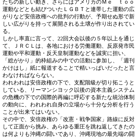
たちの新しい動き、さらにはアメリカのＭｅ ｔｏｏ
運動などとも結びついたＬＧＢＴと連帯した運動の広
がりなど安倍政権への批判の行動が、予期せぬ形で新
しい広がりを持って展開される土壌が作り出されてい
る。
しかし率直に言って、22回大会以後の５年以上を通じ
て、ＪＲＣＬは、各地における労働運動、反原発市民
運動や平和運動・反天皇制運動などを誠実に担い、
「総がかり」的枠組みの中での活動に参加し、「週刊
かけはし」紙に報道することで精いっぱいだったと言
わなければならない。
われわれは安倍政権の下で、支配階級が切り拓こうと
している、リーマンシヨック以後の資本主義システム
の危機の下での国際的再編に呼応する新たな統治体制
の動向に、われわれ自身の立場から十分な分析を行う
ことが出来てはいない。
その中で、安倍政権の「改憲・戦争国家」路線に反対
して正面から挑み、あらゆる重圧を跳ね返してきたの
は何よりも沖縄の闘いであり、沖縄現地の最先端の闘