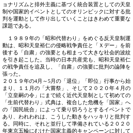
ョナリズムと排外主義に基づく統合装置としての天皇
制や国家的イベントとしてのオリンピックに対する批
判を運動として作り出していくことはきわめて重要な
課題である。
１９８９年の「昭和代替わり」をめぐる反天皇制運
動は、昭和天皇裕仁の侵略戦争責任と「Ｘデー」を前
後する「自粛」の強要とも相まって大きな社会的波紋
を引き起こした。当時の日本共産党も、昭和天皇裕仁
の戦争責任を追及し、「自粛」の強要に批判の論陣を
張った。
２０１９年の4月～5月の「退位」「即位」行事から始
まり、１１月の「大嘗祭」、そして２０２０年４月の
「立皇嗣の令」にまで続く近代天皇制として初めての
「生前代替わり」式典は、複合した危機を「国家」へ
の「国民統合」によって乗り切ろうとするイベントで
あり、われわれは、こうした動きをハッキリと批判す
る。同時に、それと並行して準備されている２０２０
年東京五輪にむけた国家主義的キャンペーンに対して