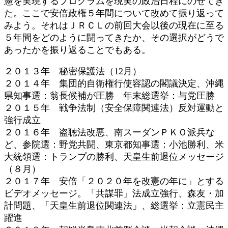
憲を実現するプログラムを現実の政治日程にのせてき
た。ここで安倍政権５年間について改めて振り返って
みよう。それはＪＲＣＬの前回大会以後の現在に至る
５年間をどのように闘ってきたか、その選択がどうで
あったかを振り返ることでもある。
２０１３年 秘密保護法（12月）
２０１４年 集団的自衛権行使容認の閣議決定、沖縄
県知事選：翁長候補が圧勝 年末総選挙：与党圧勝
２０１５年 戦争法制（安全保障関連法）反対運動と
強行成立
２０１６年 盗聴法改悪、南スーダンＰＫＯ派兵な
ど、参院選：野党共闘、東京都知事選：小池勝利、米
大統領選：トランプの勝利、天皇生前退位メッセージ
（８月）
２０１７年 安倍「２０２０年を改憲の年に」とする
ビデオメッセージ。「共謀罪」法成立強行、森友・加
計問題、「天皇生前退位関連法」、総選挙：立憲民主
躍進