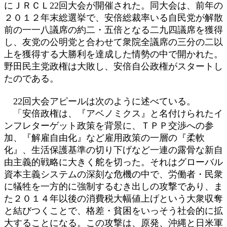
にＪＲＣＬ22回大会が開催された。同大会は、前年の
２０１２年末総選挙で、安倍総裁率いる自民党が解散
前の一一八議席の約二・五倍となる二九四議席を獲得
し、友党の公明党と合わせて衆院全議席の三分の二以
上を獲得する大勝利を達成した情勢の中で開かれた。
野田民主党政権は大敗し、安倍自公政権がスタートし
たのである。
22回大会アピールは次のように述べている。
「安倍政権は、『アベノミクス』と名付けられたイ
ンフレターゲット政策を背景に、ＴＰＰ交渉への参
加、『解雇自由化』など雇用政策の一層の『柔軟
化』、生活保護基準の切り下げなど一連の露骨な新自
由主義的戦略に大きく舵を切った。それはグローバル
資本主義システムの深刻な危機の中で、労働者・民衆
に犠牲を一方的に強制するむき出しの攻撃であり、ま
た２０１４年以後の消費税大幅値上げという大衆収奪
と結びつくことで、格差・貧困をいっそう社会的に拡
大することになる。この攻撃は、原発、沖縄と日米軍