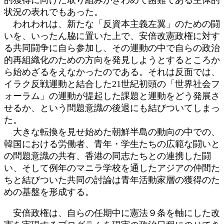
状況の表れでもあった。
われわれは、新たな「反資本主義左翼」のための闘
いを、いったん脇に置いた上で、安倍改憲政権に対す
る共同闘争に自ら参加し、その運動の中で自らの政治
的再組織化のための方向を発見しようとするところか
ら始めざるをえなかったのである。それは反面では、
イラク反戦運動と結合した21世紀初頭の「世界社会フ
ォーラム」の運動が提起した課題と運動をどう発展さ
せるか、という問題意識の後退にも結びついてしまっ
た。
大きな転換を見せ始めた朝鮮半島の動向の中での、
韓国における労働者、青年・学生たちの広範な闘いと
の問題意識の共有、香港の同志たちとの連携した闘
い、そして例年のマニラ学校を通したアジアの仲間た
ちと結びついた共同の討論は青年活動家層の獲得のた
めの基盤を形成する。
安倍政権は、自らの任期中に憲法９条を軸にした改