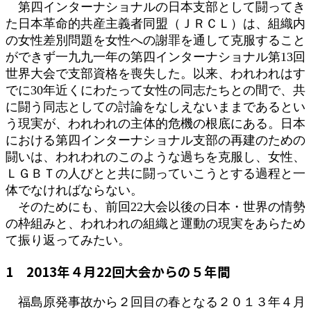
第四インターナショナルの日本支部として闘ってき
た日本革命的共産主義者同盟（ＪＲＣＬ）は、組織内
の女性差別問題を女性への謝罪を通して克服すること
ができず一九九一年の第四インターナショナル第13回
世界大会で支部資格を喪失した。以来、われわれはす
でに30年近くにわたって女性の同志たちとの間で、共
に闘う同志としての討論をなしえないままであるとい
う現実が、われわれの主体的危機の根底にある。日本
における第四インターナショナル支部の再建のための
闘いは、われわれのこのような過ちを克服し、女性、
ＬＧＢＴの人びとと共に闘っていこうとする過程と一
体でなければならない。
そのためにも、前回22大会以後の日本・世界の情勢
の枠組みと、われわれの組織と運動の現実をあらため
て振り返ってみたい。
1 2013年４月22回大会からの５年間
福島原発事故から２回目の春となる２０１３年４月