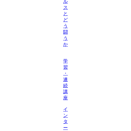
ル
ス
と
ど
う
闘
う
か
学
習
・
連
続
講
座
イ
ン
タ
ー