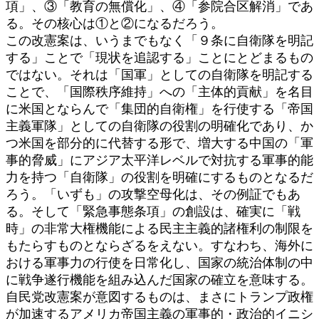
項」、③「教育の無償化」、④「参院合区解消」であ
る。その核心は①と②になるだろう。
この改憲案は、いうまでもなく「９条に自衛隊を明記
する」ことで「現状を追認する」ことにとどまるもの
ではない。それは「国軍」としての自衛隊を明記する
ことで、「国際秩序維持」への「主体的貢献」を名目
に米国とならんで「集団的自衛権」を行使する「帝国
主義軍隊」としての自衛隊の役割の明確化であり、か
つ米国を部分的に代替する形で、増大する中国の「軍
事的脅威」にアジア太平洋レベルで対抗する軍事的能
力を持つ「自衛隊」の役割を明確にするものとなるだ
ろう。「いずも」の攻撃空母化は、その例証でもあ
る。そして「緊急事態条項」の創設は、確実に「戦
時」の非常大権機能による民主主義的諸権利の制限を
もたらすものとならざるをえない。すなわち、海外に
おける軍事力の行使を日常化し、国家の統治体制の中
に戦争遂行機能を組み込んだ国家の確立を意味する。
自民党改憲案が意図するものは、まさにトランプ政権
が加速するアメリカ帝国主義の軍事的・政治的イニシ