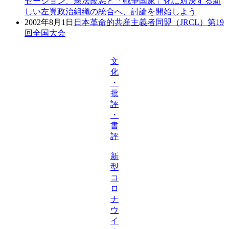
ゼーション、憲法改悪と「戦争国家」化に対決する新
しい左翼政治組織の統合へ、討論を開始しよう
2002年8月1日
日本革命的共産主義者同盟（JRCL）第19
回全国大会
文
化
・
批
評
・
書
評
新
型
コ
ロ
ナ
ウ
イ