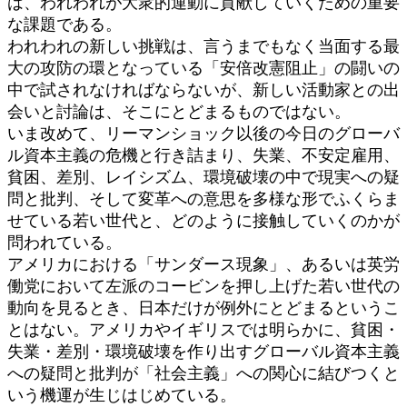
は、われわれが大衆的運動に貢献していくための重要
な課題である。
われわれの新しい挑戦は、言うまでもなく当面する最
大の攻防の環となっている「安倍改憲阻止」の闘いの
中で試されなければならないが、新しい活動家との出
会いと討論は、そこにとどまるものではない。
いま改めて、リーマンショック以後の今日のグローバ
ル資本主義の危機と行き詰まり、失業、不安定雇用、
貧困、差別、レイシズム、環境破壊の中で現実への疑
問と批判、そして変革への意思を多様な形でふくらま
せている若い世代と、どのように接触していくのかが
問われている。
アメリカにおける「サンダース現象」、あるいは英労
働党において左派のコービンを押し上げた若い世代の
動向を見るとき、日本だけが例外にとどまるというこ
とはない。アメリカやイギリスでは明らかに、貧困・
失業・差別・環境破壊を作り出すグローバル資本主義
への疑問と批判が「社会主義」への関心に結びつくと
いう機運が生じはじめている。