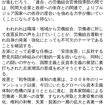
が進むだろう。「連合」の労働組合官僚指導部の間で
は、民間大企業と政府への依存との関連で、よりブル
ジョア国家への依存の度合いを強める力学が働いてい
くことにならざるを得ない。
われわれは職場・地域から労働組合、労働者に対し
て改憲反対の声を上げていくことが、労働組合運動そ
れ自身の発展・強化にとっても不可欠のテーマである
ことを確認する。
左派にとって必要な任務は、「安倍改憲」に反対する
野党共闘の枠組みの行動的一翼を担いながら、同時に
この闘いの中から、国際主義と反資本主義の展望に裏
打ちされた左派潮流の形成をめざそうとすることであ
る。
改憲と「戦争国家」体制の進展は、２００８年のリー
マンショック以後、今日にいたるグローバル資本主義
体制の危機の深まりとともに進む、資本家階級による
労働者・民衆への攻撃、すなわち搾取と大衆収奪の強
化、権利の剥奪、失業・貧困の一層の拡大と表裏一体