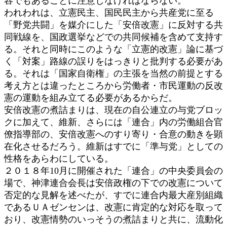
容でもあることに注意しなければならない。
われわれは、立憲民主、国民民主から共産党に至る
「野党共闘」を媒介にした「安倍改憲」に反対する共
同戦線を、国政選挙などでの共同候補を含めて支持す
る。それと同時にこのような「立憲的改憲」論に基づ
く「対案」路線の誤りをはっきりと批判する必要があ
る。それは「国家自衛権」の主張を当然の前提とする
考え方とは違ったところから労働者・市民運動の反改
憲の運動を組み立てる必要があるからだ。
安倍改憲の煮詰まりは、現在の自公連立の与党ブロッ
クに加えて、維新、さらには「連合」内の労働組合官
僚指導部の、安倍改憲へのすり寄り・合意の動きを顕
在化させるだろう。維新はすでに「準与党」としての
性格をあらわにしている。
２０１８年10月に開催された「連合」の中央委員会の
場で、神津連合会長は安倍政権の下での改憲について
否定的な見解を述べたが、すでに連合内最大産別組織
であるＵＡゼンセンは、改憲に肯定的な対応を取って
おり、改憲情勢のいっそうの煮詰まりと共に、流動化