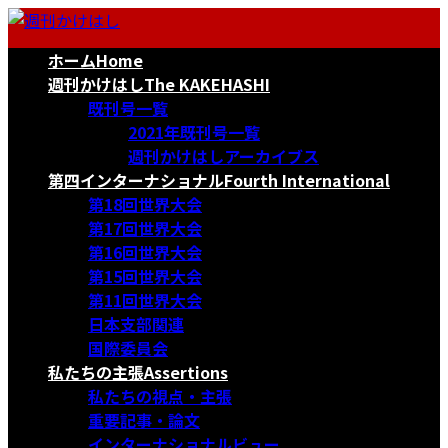
コ
ナ
ン
ビ
ホーム
Home
テ
ゲ
ン
ー
週刊かけはし
The KAKEHASHI
ツ
シ
既刊号一覧
へ
ョ
2021年既刊号一覧
ス
ン
週刊かけはしアーカイブス
キ
に
第四インターナショナル
Fourth International
ッ
移
第18回世界大会
プ
動
第17回世界大会
第16回世界大会
第15回世界大会
第11回世界大会
日本支部関連
国際委員会
私たちの主張
Assertions
私たちの視点・主張
重要記事・論文
インターナショナルビュー