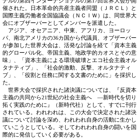
ナルの第四インターナショナルの第17回世界大会が開
催された。日本革命的共産主義者同盟（ＪＲＣＬ）と
国際主義労働者全国協議会（ＮＣＩＷ）は、同世界大
会にオブザーバーとしてメンバーを派遣した。
アジア、オセアニア、中東、アフリカ、ヨーロッ
パ、南北アメリカの36カ国から代議員、オブザーバー
が参加した世界大会は、活発な討論を経て「資本主義
的グローバル化、帝国主義、地政学的カオスとその意
味」、「資本主義による環境破壊とエコ社会主義オル
タナティブ」、「社会的激動、反撃、オルタナティ
ブ」、「役割と任務に関する文書のために」を採択し
た。
世界大会で採択された諸決議については、『反資本
主義の共同から21世紀の社会主義へ ―新時代を切り
拓く実践のために』（新時代社）として、すでに刊行
されている。われわれは、この大会で決定された諸決
議について討論を深め、われわれ自身の活動に生かし
ていこうとしている。そしてわれわれ自身の闘いを国
際的に発信していく必要がある。