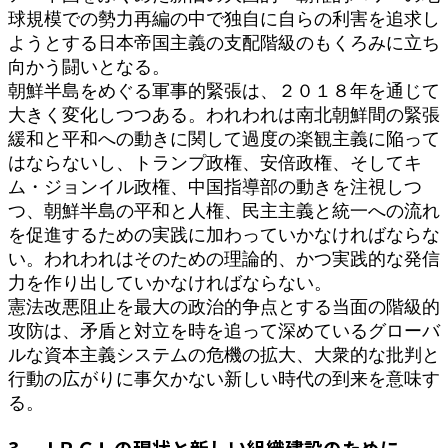
球規模での勢力再編の中で独自に自らの利害を追求し
ようとする日本帝国主義の支配階級のもくろみに立ち
向かう闘いとなる。
朝鮮半島をめぐる軍事的緊張は、２０１８年を通じて
大きく変化しつつある。われわれは南北朝鮮間の緊張
緩和と平和への動きに関して過度の楽観主義に陥って
はならないし、トランプ政権、安倍政権、そしてキ
ム・ジョンイル政権、中国指導部の動きを注視しつ
つ、朝鮮半島の平和と人権、民主主義と統一への流れ
を促進するための実践に加わっていかなければならな
い。われわれはそのための理論的、かつ実践的な発信
力を作り出していかなければならない。
憲法改悪阻止を最大の政治的争点とする当面の階級的
攻防は、矛盾と対立を時を追って深めているグローバ
ルな資本主義システムの危機の拡大、大衆的な批判と
行動の広がりに事欠かない新しい時代の到来を意味す
る。
3 ＪＲＣＬの現状と新しい組織建設のために