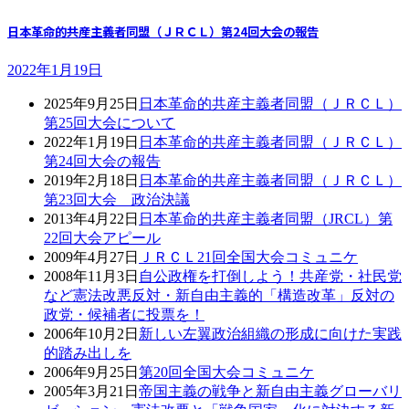
日本革命的共産主義者同盟（ＪＲＣＬ）第24回大会の報告
2022年1月19日
2025年9月25日
日本革命的共産主義者同盟（ＪＲＣＬ）
第25回大会について
2022年1月19日
日本革命的共産主義者同盟（ＪＲＣＬ）
第24回大会の報告
2019年2月18日
日本革命的共産主義者同盟（ＪＲＣＬ）
第23回大会 政治決議
2013年4月22日
日本革命的共産主義者同盟（JRCL）第
22回大会アピール
2009年4月27日
ＪＲＣＬ21回全国大会コミュニケ
2008年11月3日
自公政権を打倒しよう！共産党・社民党
など憲法改悪反対・新自由主義的「構造改革」反対の
政党・候補者に投票を！
2006年10月2日
新しい左翼政治組織の形成に向けた実践
的踏み出しを
2006年9月25日
第20回全国大会コミュニケ
2005年3月21日
帝国主義の戦争と新自由主義グローバリ