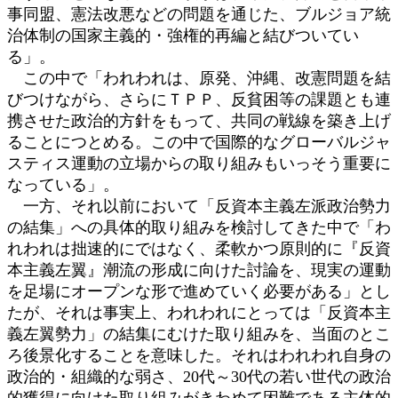
事同盟、憲法改悪などの問題を通じた、ブルジョア統
治体制の国家主義的・強権的再編と結びついてい
る」。
この中で「われわれは、原発、沖縄、改憲問題を結
びつけながら、さらにＴＰＰ、反貧困等の課題とも連
携させた政治的方針をもって、共同の戦線を築き上げ
ることにつとめる。この中で国際的なグローバルジャ
スティス運動の立場からの取り組みもいっそう重要に
なっている」。
一方、それ以前において「反資本主義左派政治勢力
の結集」への具体的取り組みを検討してきた中で「わ
れわれは拙速的にではなく、柔軟かつ原則的に『反資
本主義左翼』潮流の形成に向けた討論を、現実の運動
を足場にオープンな形で進めていく必要がある」とし
たが、それは事実上、われわれにとっては「反資本主
義左翼勢力」の結集にむけた取り組みを、当面のとこ
ろ後景化することを意味した。それはわれわれ自身の
政治的・組織的な弱さ、20代～30代の若い世代の政治
的獲得に向けた取り組みがきわめて困難である主体的