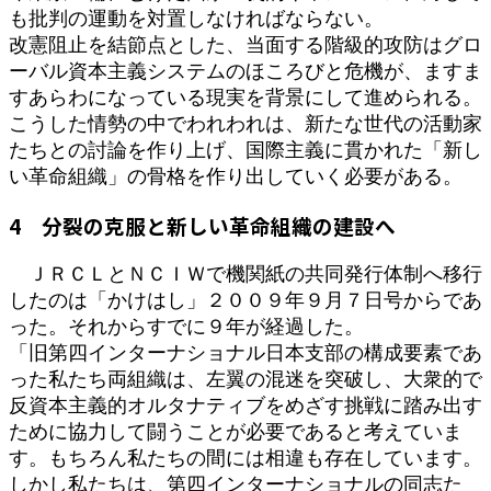
も批判の運動を対置しなければならない。
改憲阻止を結節点とした、当面する階級的攻防はグロ
ーバル資本主義システムのほころびと危機が、ますま
すあらわになっている現実を背景にして進められる。
こうした情勢の中でわれわれは、新たな世代の活動家
たちとの討論を作り上げ、国際主義に貫かれた「新し
い革命組織」の骨格を作り出していく必要がある。
4 分裂の克服と新しい革命組織の建設へ
ＪＲＣＬとＮＣＩＷで機関紙の共同発行体制へ移行
したのは「かけはし」２００９年９月７日号からであ
った。それからすでに９年が経過した。
「旧第四インターナショナル日本支部の構成要素であ
った私たち両組織は、左翼の混迷を突破し、大衆的で
反資本主義的オルタナティブをめざす挑戦に踏み出す
ために協力して闘うことが必要であると考えていま
す。もちろん私たちの間には相違も存在しています。
しかし私たちは、第四インターナショナルの同志た