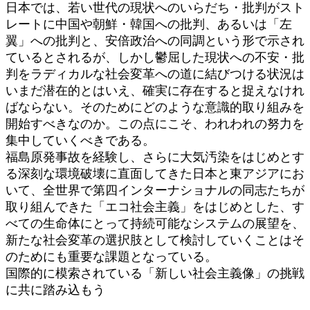
日本では、若い世代の現状へのいらだち・批判がスト
レートに中国や朝鮮・韓国への批判、あるいは「左
翼」への批判と、安倍政治への同調という形で示され
ているとされるが、しかし鬱屈した現状への不安・批
判をラディカルな社会変革への道に結びつける状況は
いまだ潜在的とはいえ、確実に存在すると捉えなけれ
ばならない。そのためにどのような意識的取り組みを
開始すべきなのか。この点にこそ、われわれの努力を
集中していくべきである。
福島原発事故を経験し、さらに大気汚染をはじめとす
る深刻な環境破壊に直面してきた日本と東アジアにお
いて、全世界で第四インターナショナルの同志たちが
取り組んできた「エコ社会主義」をはじめとした、す
べての生命体にとって持続可能なシステムの展望を、
新たな社会変革の選択肢として検討していくことはそ
のためにも重要な課題となっている。
国際的に模索されている「新しい社会主義像」の挑戦
に共に踏み込もう