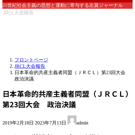
21世紀社会主義の思想と運動に寄与する左翼ジャーナル
JRCL大会報告
フロントページ
JRCL大会報告
日本革命的共産主義者同盟（ＪＲＣＬ）第23回大会
政治決議
日本革命的共産主義者同盟（ＪＲＣＬ）
第23回大会 政治決議
最
2019年2月18日
2023年7月13日
admin
終
更