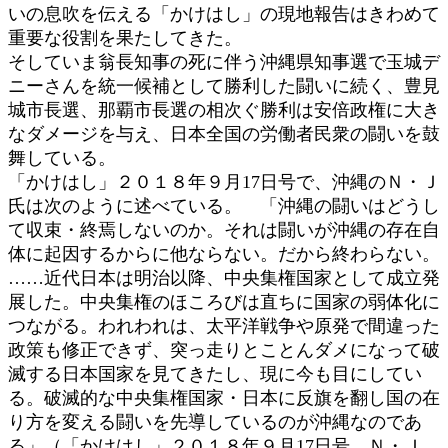
いの息吹を伝える「かけはし」の現地報告はきわめて
重要な役割を果たしてきた。
そしていま翁長知事の死に伴う沖縄県知事選で玉城デ
ニーさんを統一候補として勝利した闘いに続く、豊見
城市長選、那覇市長選の相次ぐ勝利は安倍政権に大き
なダメージを与え、日本全国の労働者民衆の闘いを鼓
舞している。
「かけはし」２０１８年９月17日号で、沖縄のＮ・Ｊ
氏は次のように述べている。 「沖縄の闘いはどうし
て収束・終焉しないのか。それは闘いが沖縄の存在自
体に起因するからに他ならない。だから終わらない。
……近代日本は明治以降、中央集権国家として成立発
展した。中央集権のほころびは直ちに国家の弱体化に
つながる。われわれは、太平洋戦争や原発で間違った
政策も修正できず、突っ走りとことんダメになって破
滅する日本国家を見てきたし、現に今も目にしてい
る。破滅的な中央集権国家・日本に反旗を翻し国の在
り方を変える闘いを先導しているのが沖縄なのであ
る」（「かけはし」２０１８年９月17日号。Ｎ・Ｊ