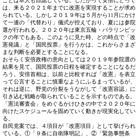
ことは本人も自認している。したがって安倍にとって
は、来る２０２１年までに改憲を実現することが求め
られている。しかし２０１９年は５月から11月にかけ
て一連の「代替わり」儀式が控えており、夏には参院
選が行われる。２０２０年は東京五輪・パラリンピッ
クの年でもある。このように見た時、どの時点で「改
憲発議」と「国民投票」を行うかは、これからさまざ
まな判断を必要とすることになる。
おそらく安倍政権の意向としては２０１９年参院選の
結果を見て、国民投票の日程を確定することになるだ
ろう。安倍首相は、以前と比較すれば「改憲」を表立
って公言することに慎重なようにふるまっているが、
それは逆に、野党の分裂をうながして「改憲容認」に
引き込む戦略が取られていることを示すものである。
「憲法審査会」をめぐるかけひきの中で２０２０年に
向けたスケジュールを固めていく動きが現実化してい
る。
自民党案では、４項目が「改憲項目」として挙げられ
ている。①「９条に自衛隊明記」、②「緊急事態条