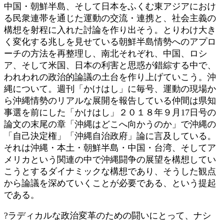
中国・朝鮮半島、そして日本をふくむ東アジアにおけ
る民衆連帯を通じた運動の交流・連携と、社会主義の
構想を射程に入れた討論を作り出そう。とりわけ大き
く変化する兆しを見せている朝鮮半島情勢へのアプロ
ーチの方法を再整理し、南北それぞれ、中国、ロシ
ア、そして米国、日本の利害と思惑が錯綜する中で、
われわれの政治的論議の土台を作り上げていこう。沖
縄について。週刊「かけはし」に毎号、運動の現場か
ら沖縄情勢のリアルな展開を報告している仲間は県知
事選を前にした「かけはし」２０１８年９月17日号の
論文の末尾の章「沖縄はどこへ向かうのか」で沖縄の
「自己決定権」「沖縄自治政府」論に言及している。
それは沖縄・本土・朝鮮半島・中国・台湾、そしてア
メリカという関連の中で沖縄闘争の展望を構想してい
こうとするダイナミックな構想であり、そうした観点
から論議を深めていくことが必要である、という提起
である。
?ラディカルな政治変革のための闘いにとって、ナシ