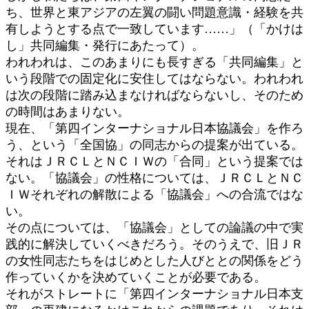
ち、世界と東アジアの左翼の闘い問題意識・経験を共
有しようとする点で一致しています……」（「かけは
し」共同編集・発行にあたって）。
われわれは、このあまりにも長すぎる「共同編集」と
いう段階での固定化に安住してはならない。われわれ
は次の段階に踏み込まなければならないし、そのため
の時間はあまりない。
現在、「第四インターナショナル日本協議会」を作ろ
う、という「全国協」の同志からの提案が出ている。
それはＪＲＣＬとＮＣＩＷの「合同」という提案では
ない。「協議会」の性格については、ＪＲＣＬとＮＣ
ＩＷそれぞれの解散による「協議会」への合流ではな
い。
その点については、「協議会」としての論議の中で実
践的に解決していくべきだろう。そのうえで、旧ＪＲ
の女性同志たちをはじめとした人びととの関係をどう
作っていくかを決めていくことが必要である。
それがストレートに「第四インターナショナル日本支