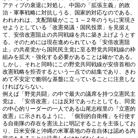
アティブの衰退に対処し、中国の「拡張主義」的政
治・軍事戦略に対抗しうる、国家的対応なのである。
われわれは、支配階級がここ１～２年のうちに実現さ
せようとしている「改憲発議・国民投票」を見据え
て、安倍改憲阻止の共同戦線を共に築き上げようとす
る。そのためには現在進められている「安倍改憲阻
止」の共産党から国民民主党に至る野党共同戦線の枠
組みを拡大・強化する必要があることは確かである。
しかし、それと同時にこの野党共同戦線が安倍首相の
改憲戦略を拒否するという一点での結集であり、きわ
めて不安定で脆弱な基盤に立っていることに注意しな
ければならない。
例えば「野党共闘」の中で最大の議席を持つ立憲民主
党は、「安倍改憲」には反対であったとしても、同党
の中心的リーダーの一人である山尾志桜里の『立憲的
改憲』に示されるように、「個別的自衛権」を行使す
る自衛隊の存在を憲法上に明記することを主張してお
り、日米安保と沖縄の米軍基地の存在自体は認める内