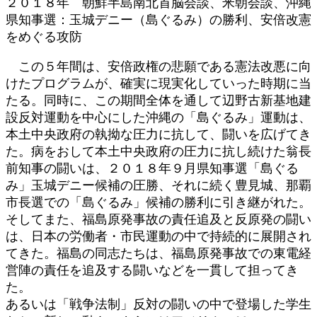
２０１８年 朝鮮半島南北首脳会談、米朝会談、沖縄
県知事選：玉城デニー（島ぐるみ）の勝利、安倍改憲
をめぐる攻防
この５年間は、安倍政権の悲願である憲法改悪に向
けたプログラムが、確実に現実化していった時期に当
たる。同時に、この期間全体を通して辺野古新基地建
設反対運動を中心にした沖縄の「島ぐるみ」運動は、
本土中央政府の執拗な圧力に抗して、闘いを広げてき
た。病をおして本土中央政府の圧力に抗し続けた翁長
前知事の闘いは、２０１８年９月県知事選「島ぐる
み」玉城デニー候補の圧勝、それに続く豊見城、那覇
市長選での「島ぐるみ」候補の勝利に引き継がれた。
そしてまた、福島原発事故の責任追及と反原発の闘い
は、日本の労働者・市民運動の中で持続的に展開され
てきた。福島の同志たちは、福島原発事故での東電経
営陣の責任を追及する闘いなどを一貫して担ってき
た。
あるいは「戦争法制」反対の闘いの中で登場した学生