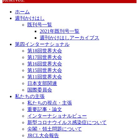
ホーム
週刊かけはし
既刊号一覧
2021年既刊号一覧
週刊かけはしアーカイブス
第四インターナショナル
第18回世界大会
第17回世界大会
第16回世界大会
第15回世界大会
第11回世界大会
日本支部関連
国際委員会
私たちの主張
私たちの視点・主張
重要記事・論文
インターナショナルビュー
新型コロナウイルス感染症について
尖閣・領土問題について
JRCL大会報告