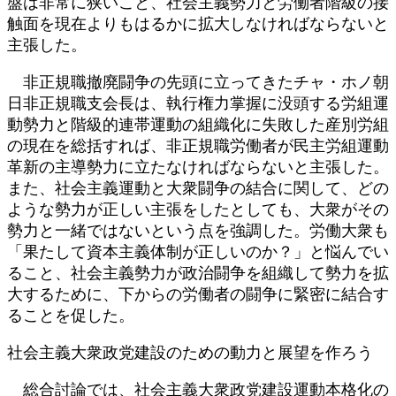
盤は非常に狭いこと、社会主義勢力と労働者階級の接
触面を現在よりもはるかに拡大しなければならないと
主張した。
非正規職撤廃闘争の先頭に立ってきたチャ・ホノ朝
日非正規職支会長は、執行権力掌握に没頭する労組運
動勢力と階級的連帯運動の組織化に失敗した産別労組
の現在を総括すれば、非正規職労働者が民主労組運動
革新の主導勢力に立たなければならないと主張した。
また、社会主義運動と大衆闘争の結合に関して、どの
ような勢力が正しい主張をしたとしても、大衆がその
勢力と一緒ではないという点を強調した。労働大衆も
「果たして資本主義体制が正しいのか？」と悩んでい
ること、社会主義勢力が政治闘争を組織して勢力を拡
大するために、下からの労働者の闘争に緊密に結合す
ることを促した。
社会主義大衆政党建設のための動力と展望を作ろう
総合討論では、社会主義大衆政党建設運動本格化の