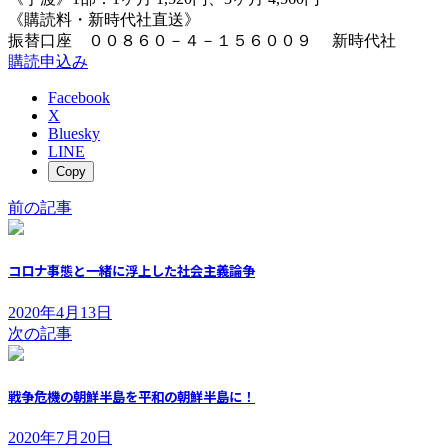
《購読料・新時代社直送》
振替口座 ００８６０－４－１５６００９ 新時代社
購読申込み
Facebook
X
Bluesky
LINE
Copy
前の記事
コロナ事態と一緒に浮上した社会主義論争
2020年4月13日
次の記事
戦争危機の朝鮮半島を平和の朝鮮半島に！
2020年7月20日