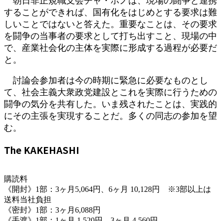
朝日非正規職支会チャ・ホノは、現場の闘争と連携
することができれば、国有化をはじめとする要求は難
しいことではないと答えた。重要なことは、その要求
を闘争の当事者の要求として打ち出すこと、現場の中
で、産業社会化の主体を実際に形成する過程が必要だ
と。
討論会参加者は今の時期に緊急に必要なものとし
て、社会主義大衆政党建設とこれを実際に行うための
闘争の気分を共有した。いま残されたことは、実践的
にその主張を実現することだ。多くの同志の参加を望
む。
The KAKEHASHI
購読料
《開封》1部：3ヶ月5,064円、6ヶ月 10,128円 ※3部以上は
送料当社負担
《密封》1部：3ヶ月6,088円
《手渡》1部：1ヶ月 1,520円、3ヶ月 4,560円