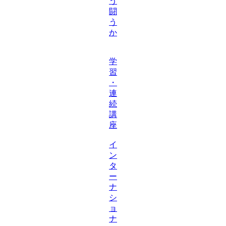
う
闘
う
か
学
習
・
連
続
講
座
イ
ン
タ
ー
ナ
シ
ョ
ナ