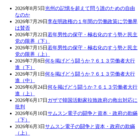
2026年8月5日
光州の記憶を超えて問う誰のための自由
なのか
2026年7月29日
李在明政権の１年間の労働政策に労働界
は賛否
2026年7月22日
若年男性の保守・極右化のすう勢と民主
党の限界（下）
2026年7月15日
若年男性の保守・極右化のすう勢と民主
党の限界（上）
2026年7月8日
何を掲げどう闘うか？６１３労働者大行
進（下）
2026年7月1日
何を掲げどう闘うか？６１３労働者大行
進（中）
2026年6月24日
何を掲げどう闘うか？６１３労働者大行
進（上）
2026年6月17日
ガザで韓国活動家拉致政府の救出対応に
批判
2026年6月10日
サムスン電子の闘争と資本・政府の欺瞞
（下）
2026年6月3日
サムスン電子の闘争と資本・政府の欺瞞
（上）