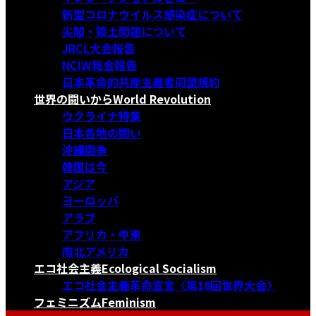
新型コロナウイルス感染症について
尖閣・領土問題について
JRCL大会報告
NCIW総会報告
日本革命的共産主義者同盟規約
世界の闘いから
World Revolution
ウクライナ特集
日本各地の闘い
沖縄闘争
韓国は今
アジア
ヨーロッパ
アラブ
アフリカ・中東
南北アメリカ
エコ社会主義
Ecological Socialism
エコ社会主義革命宣言〈第18回世界大会〉
フェミニズム
Feminism