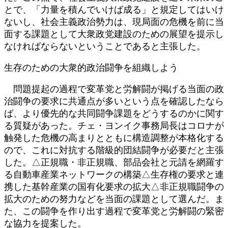
とで、「力量を積んでいけば成る」と規定してはいけ
ないし、社会主義政治勢力は、現局面の危機を前に当
面する課題として大衆政党建設のための展望を提示し
なければならないということであると主張した。
生存のための大衆的政治闘争を組織しよう
問題提起の過程で変革党と労解闘が掲げる当面の政
治闘争の要求に共通点が多いという点を確認したなら
ば、より優先的な共同闘争課題をどうするのかに関す
る質疑があった。チェ・ヨンイク事務局長はコロナが
触発した危機の高まりとともに構造調整が本格化する
ので、これに対抗する階級的団結闘争が必要だと主張
した。△正規職・非正規職、部品会社と元請を網羅す
る自動車産業ネットワークの構築△生存権の要求と連
携した基幹産業の国有化要求の拡大△非正規職闘争の
拡大のための努力などを当面の課題として選んだ。ま
た、この闘争を作り出す過程で変革党と労解闘の緊密
な協力を提案した。