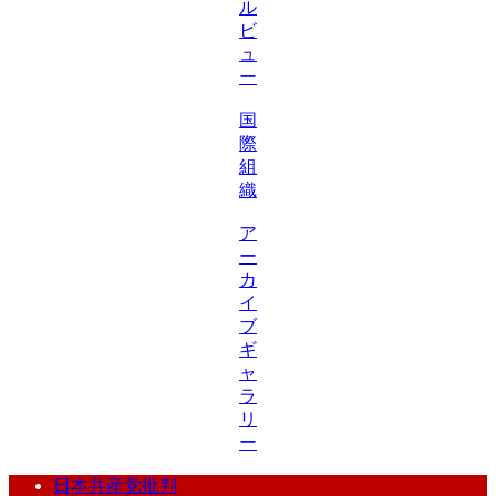
ル
ビ
ュ
ー
国
際
組
織
ア
ー
カ
イ
ブ
ギ
ャ
ラ
リ
ー
日本共産党批判