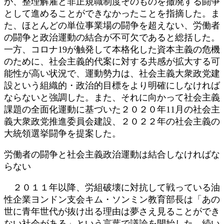
が、整理解雇と非正規職制度そのものを撤廃する闘争
として進めることができなかったことを指摘した。ま
た、ほとんどの単位事業場の闘争を超えない、労働者
の闘争と政治運動の結合が不可欠であると総括した。
一方、コロナ19が触発して本格化した資本主義の危機
のために、社会主義的代案に対する共感が拡大する可
能性が高い状況で、運動勢力は、社会主義大衆政党建
設という組織的・政治的目標をより明確にしなければ
ならないと強調した。また、それに向かって社会主義
課題の全面化運動に基づいた２０２０年11月の社会主
義大衆政党推進委員会建設、２０２２年の社会主義の
大統領選挙闘争を提案した。
労働者の闘争と社会主義政治運動は結合しなければな
らない
２０１１年以降、労組破壊に対抗して戦っている油
性企業ヨンドン支会キム・ソンミン教育部長は「あの
世に青年世代が抜け出る理由は夢さえ見ることができ
ない社会がある」という言葉で議論を開始した。続い