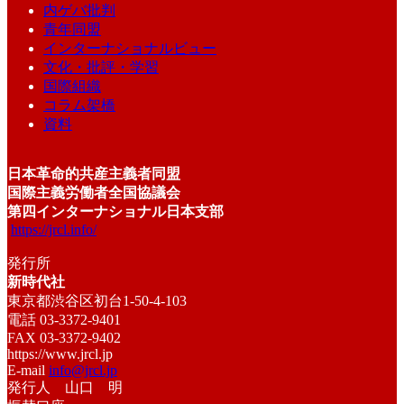
内ゲバ批判
青年同盟
インターナショナルビュー
文化・批評・学習
国際組織
コラム架橋
資料
日本革命的共産主義者同盟
国際主義労働者全国協議会
第四インターナショナル日本支部
https://jrcl.info/
発行所
新時代社
東京都渋谷区初台1-50-4-103
電話 03-3372-9401
FAX 03-3372-9402
https://www.jrcl.jp
E-mail
info@jrcl.jp
発行人 山口 明