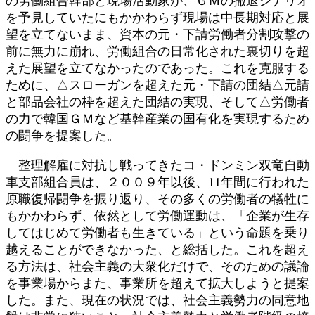
の労働組合幹部と現場活動家が、ＧＭの撤退シナリオ
を予見していたにもかかわらず現場は中長期対応と展
望を立てないまま、資本の元・下請労働者分割攻撃の
前に無力に崩れ、労働組合の日常化された裏切りを超
えた展望を立てなかったのであった。これを克服する
ために、△スローガンを超えた元・下請の団結△元請
と部品会社の枠を超えた団結の実現、そして△労働者
の力で韓国ＧＭなど基幹産業の国有化を実現するため
の闘争を提案した。
整理解雇に対抗し戦ってきたコ・ドンミン双竜自動
車支部組合員は、２００９年以後、11年間に行われた
原職復帰闘争を振り返り、その多くの労働者の犠牲に
もかかわらず、依然として労働運動は、「企業が生存
してはじめて労働者も生きている」という命題を乗り
越えることができなかった、と総括した。これを超え
る方法は、社会主義の大衆化だけで、そのための議論
を事業場からまた、事業所を超えて拡大しようと提案
した。また、現在の状況では、社会主義勢力の同意地