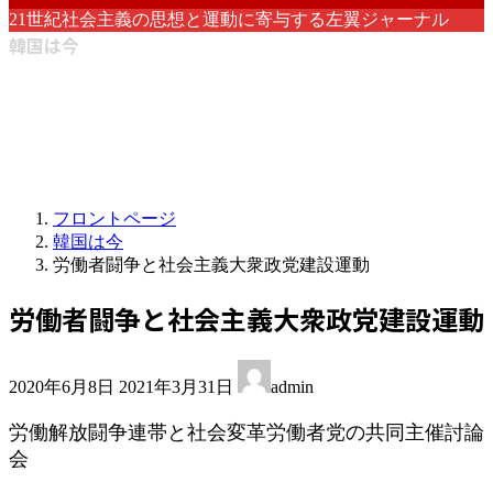
21世紀社会主義の思想と運動に寄与する左翼ジャーナル
韓国は今
フロントページ
韓国は今
労働者闘争と社会主義大衆政党建設運動
労働者闘争と社会主義大衆政党建設運動
最
2020年6月8日
2021年3月31日
admin
終
更
労働解放闘争連帯と社会変革労働者党の共同主催討論
新
会
日
時