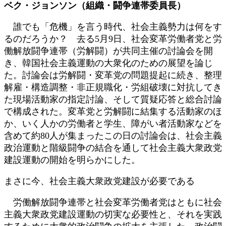
ベク・ジョンソン（組織・闘争連帯委員長）
:
誰でも「危機」を言う時代、社会主義勢力は何をす
るのだろうか？ 去る5月9日、社会変革労働者党と労
働解放闘争連帯（労解闘）が共同主催の討論会を開
き、韓国社会主義運動の大衆化のための展望を論じ
た。討論会は労解闘・変革党の問題提起に続き、整理
解雇・構造調整・非正規職化・労組破壊に対抗してき
た現場活動家の指定討論、そして質疑応答と総合討論
で構成された。変革党と労解闘に結集する活動家のほ
か、いく人かの労働者と学生、障がい者活動家などを
含めて約80人が集まったこの日の討論会は、社会主義
政治運動と階級闘争の結合を通して社会主義大衆政党
建設運動の開始を明らかにした。
まさに今、社会主義大衆政党建設が必要である
労働解放闘争連帯と社会変革労働者党はともに社会
主義大衆政党建設運動の切実な必要性と、それを実践