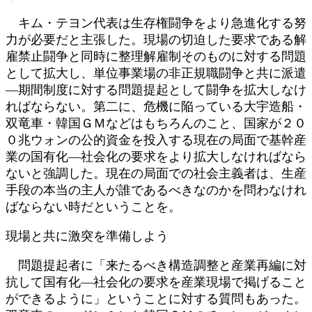
キム・テヨン代表は生存権闘争をより急進化する努
力が必要だと主張した。現場の切迫した要求である解
雇禁止闘争と同時に整理解雇制そのものに対する問題
として拡大し、単位事業場の非正規職闘争と共に派遣
―期間制度に対する問題提起として闘争を拡大しなけ
ればならない。第二に、危機に陥っている大宇造船・
双竜車・韓国ＧＭなどはもちろんのこと、国家が２０
０兆ウォンの公的資金を投入する現在の局面で基幹産
業の国有化―社会化の要求をより拡大しなければなら
ないと強調した。現在の局面での社会主義者は、生産
手段の本当の主人が誰であるべきなのかを問わなけれ
ばならない時だということを。
現場と共に激突を準備しよう
問題提起者に「来たるべき構造調整と産業再編に対
抗して国有化―社会化の要求を産業現場で掲げること
ができるように」ということに対する質問もあった。