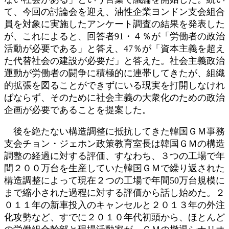
て、今回の討論会を迎え、油性企業ヨンドン支会組合
員を対象に実施したアンケート調査の結果を発表した
が、これによると、回答者91・４％が「労働者の政治
活動が必要である」と答え、47％が「資本主義を超え
た代替社会の建設が必要だ」と答えた。社会主義政治
運動が労働者の闘争に積極的に連帯してきたが、組織
的拡張を図ることができずにいる現実を打開しなけれ
ばならず、そのために社会主義の大衆化のための政治
企画が必要であることを提案した。
後を絶たない構造調整に抵抗してきた韓国ＧＭ事務
支会チョン・ジェホン政策教育室長は韓国ＧＭの構造
調整の経過に対する評価、すなわち、３つの工場で年
間２００万台を生産していた韓国ＧＭで繰り返された
構造調整によって現在２つの工場で年間50万台規模に
まで縮小された過程に対する評価から話し始めた。２
０１１年の新車投入のキャンセルと２０１３年の外注
化攻勢など、すでに２０１０年代初頭から、ほとんど