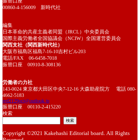
振替口座
00860-4-156009 新時代社
編集
日本革命的共産主義者同盟（JRCL）中央委員会
国際主義労働者全国協議会（NCIW）全国運営委員会
関西支社（関西新時代社）
大阪市福島区福島7-16-10吉村ビル203
電話/FAX 06-6458-7018
振替口座 00910-8-308136
労働者の力社
143-0024 東京都大田区中央7-12-16 大森助産院方 電話 080-
4662-5183
red2129oct@outlook.jp
振替口座 00110-2-415220
検索
検索
Copyright ©2021 Kakehashi Editorial board. All Rights
Reserved.