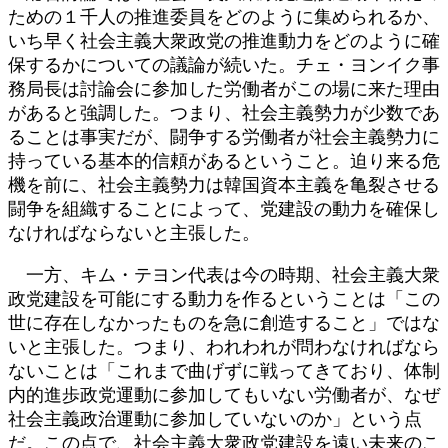
ための１千人の推進委員をどのように集められるか、
いち早く社会主義大衆政党の推進動力をどのように確
保するかについての議論が続いた。チェ・ヨンイク事
務局長は討論会に参加した労働者がこの場に来た理由
があると強調した。つまり、社会主義勢力が少数であ
ることは事実だが、闘争する労働者が社会主義勢力に
持っている基本的信頼があるということ。迫り来る危
機を前に、社会主義勢力は韓国資本主義を亀裂させる
闘争を組織することによって、党建設の動力を確保し
なければならないと主張した。
一方、キム・テヨン代表は今の時期、社会主義大衆
政党建設を可能にする動力を作るということは「この
世に存在しなかったものを急に創造すること」ではな
いと主張した。つまり、われわれが問わなければなら
ないことは「これまで曲げずに戦ってきており、体制
内的進歩政党運動に参加してもいない労働者が、なぜ
社会主義政治運動に参加していないのか」という点
だ。この点で、社会主義大衆政党建設を遠い未来のこ