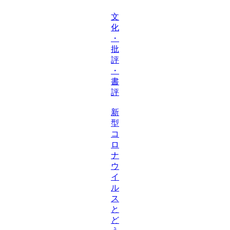
文
化
・
批
評
・
書
評
新
型
コ
ロ
ナ
ウ
イ
ル
ス
と
ど