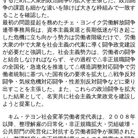
するために大衆的政治闘争の拡大を主張した。政治闘
争の課題も細かな違いを除けば大きな枠組みで一致す
ることを確認した。
最初の問題提起を務めたチェ・ヨンイク労働解放闘争
連帯事務局長は、資本主義衰退と長期低迷が引き起こ
した危機に立ち向かう勢力は労働者階級だけで、労働
大衆の中で大衆を社会主義の代案に導く闘争政党建設
が必要だと強調した。社会主義勢力は、労働者の闘争
と結合しなければならず、その過程で△非正規職闘争
の全国化・急進化を推進して△構造調整対応闘争で労
働者統制に基づいた国有化の要求を拡大し△戦争反対
闘争・気候危機対応闘争・性差別反対闘争などに乗り
出すことを主張した。また、これらの政治闘争を拡大
した結果として、名実共に社会主義大衆政党を建設し
ようと提案した。
キム・テヨン社会変革労働者党代表は、２００８年
以降、整理解雇の日常化・非正規職拡大・労組破壊・
公共部門の民営化に対抗する労働者闘争が展開された