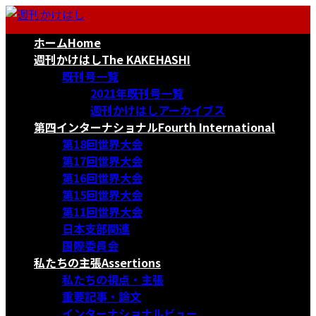
コ
ナ
ン
ビ
ホーム
Home
テ
ゲ
ン
ー
週刊かけはし
The KAKEHASHI
ツ
シ
既刊号一覧
へ
ョ
2021年既刊号一覧
ス
ン
週刊かけはしアーカイブス
キ
に
第四インターナショナル
Fourth International
ッ
移
第18回世界大会
プ
動
第17回世界大会
第16回世界大会
第15回世界大会
第11回世界大会
日本支部関連
国際委員会
私たちの主張
Assertions
私たちの視点・主張
重要記事・論文
インターナショナルビュー