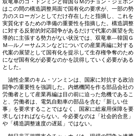
双竜車のコ・ドンミンと韓国ＧＭのチョン・ジェホン
はこの間の構造調整局面で国有化の要求が、一部の勢
力のスローガンとしてだけ存在したと指摘し、これを
実質化するための準備の重要性を指摘した。構造調整
に対する反射的対応闘争があるだけで代案の展望を先
導的に主張する勢力がない状況では、双竜車―韓国Ｇ
Ｍ―ルノーサムスンなどについての産業再編に対する
代案の展望として国有化を提示して生存権争奪のため
になぜ国有化が必要なのかを説得していく必要がある
とした。
油性企業のキム・ソンミンは、国家に対抗する政治
闘争の重要性を強調した。内燃機関を作る部品会社の
労働者として産業再編は目の前に迫った危機であるこ
と、労働者は、電気自動車の部品を含む「新しい仕
事」を要求することではなく、国家に総雇用保障を要
求しなければならない。今必要なのは「社会的合意」
や「構造調整速度の遅延」ではない。