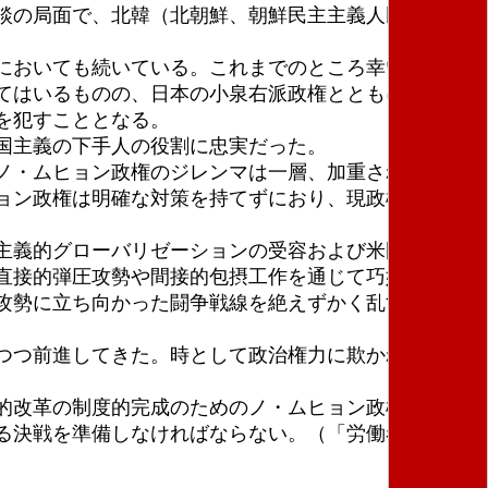
談の局面で、北韓（北朝鮮、朝鮮民主主義人民共和
においても続いている。これまでのところ幸いにも
てはいるものの、日本の小泉右派政権とともに、イラ
を犯すこととなる。
国主義の下手人の役割に忠実だった。
ノ・ムヒョン政権のジレンマは一層、加重されてい
ョン政権は明確な対策を持てずにおり、現政権の政策
主義的グローバリゼーションの受容および米国帝国主
直接的弾圧攻勢や間接的包摂工作を通じて巧妙にすか
攻勢に立ち向かった闘争戦線を絶えずかく乱する要因
つつ前進してきた。時として政治権力に欺かれはした
的改革の制度的完成のためのノ・ムヒョン政権の総体
る決戦を準備しなければならない。（「労働者の力」