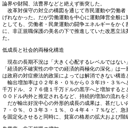
論界や財閥、法曹界などと絶えず衝突した。
改革対保守の対立の構図を通じて市民運動や労働者・
げれなかった。だが労働運動を中心に運動陣営全般に
としても、労働者・民衆運動の闘争エネルギーをかく
に、非正規職保護の美名の下で推進していた改悪立法
た。
低成長と社会的両極化構造
現在の長期不況は「大きく心配するレベルではない」
「経済的不確実性の中での経済的両極化の深化」は一
は政府の対症療法的政策によっては解消できない構造
輸出増加率は０２年８・０％から０３年19・３％へと
千万ドル、２７６億１千万ドルの黒字へと増加すると
００ドル内外と推定されるなど、持続的増加の流れを示
だが輸出好況中心の外形的成長の成果は、甚だしい内
７・０％、０３年３・１％、０４年４・７％など、急
を固定化させると同時に、貧富の格差の拡大および階