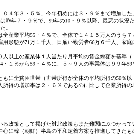
０４年３・５％、今年初めには３・９％まで増加した。失
は昨年７・９％で、99年の10・９％以降、最悪の状況
した。
全産業平均55・４％で、全体で１４１５万人のうち７
雇用形態が71万１千人、日雇い勤労者66万６千人、家
以上の産業体１人当たり月平均の賃金総額を基準（１００
は74・１％から59・４％に、５～９人の事業体は９９年5
もに全貧困世帯（世帯所得が全体の平均所得の50％以
人所得の増加率は２・６％であるのに比して企業所得の増
る政策として掲げた対北政策もまた難関にぶつかって
中心に韓（朝鮮）半島の平和定着方案を推進してきたも