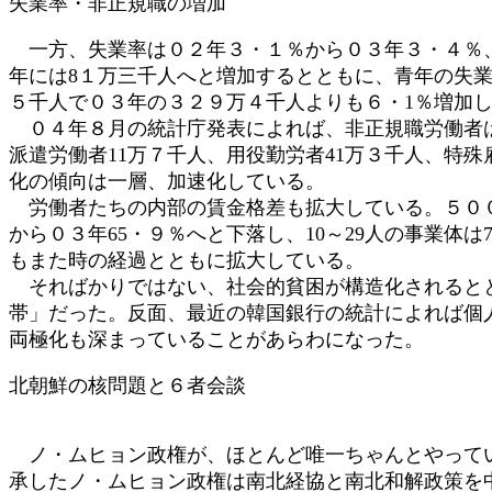
失業率・非正規職の増加
一方、失業率は０２年３・１％から０３年３・４％、
年には8１万三千人へと増加するとともに、青年の失業
５千人で０３年の３２９万４千人よりも６・1％増加
０４年８月の統計庁発表によれば、非正規職労働者は
派遣労働者11万７千人、用役勤労者41万３千人、特殊
化の傾向は一層、加速化している。
労働者たちの内部の賃金格差も拡大している。５００人
から０３年65・９％へと下落し、10～29人の事業体
もまた時の経過とともに拡大している。
そればかりではない、社会的貧困が構造化されるとと
帯」だった。反面、最近の韓国銀行の統計によれば個
両極化も深まっていることがあらわになった。
北朝鮮の核問題と６者会談
ノ・ムヒョン政権が、ほとんど唯一ちゃんとやってい
承したノ・ムヒョン政権は南北経協と南北和解政策を