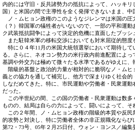
内的には守旧・反共諸勢力の抵抗によって、ハッキリ
国）と米国の間で主導性を全く発揮できないまま、中
ノ・ムヒョン政権のこのようなジレンマは米国の圧力
（？）韓国軍の犠牲者がいないので、一部の平和運動
ク武装抵抗闘争によって決定的危機に直面したブッシ
また駐韓米軍の移転交渉においても対米屈従的態度を
特に０４年11月の米国大統領選挙において期待して
る。さらに、ネオコン勢力の米行政内前進配置によっ
基調や外交力は極めて微々たる水準であるがゆえに、
階級的基盤と政治的力量が相対的に脆弱なノ・ムヒョ
義との協力を通して補完し、他方で深まりゆく社会的
しなだめてきた。特に、市民運動や労働者・民衆運動
だった。
この半世紀の間、この国の労働者・民衆運動は数多く
ものの、結局は自らの力によって、闘いによって、そ
この２年間、ノ・ムヒョン政権の階級的本質や反民衆
的攻勢と対決し、特に労働者全体の非正規職化ならび
第72・73号、05年２月25日付、ウォン・ヨンス／編