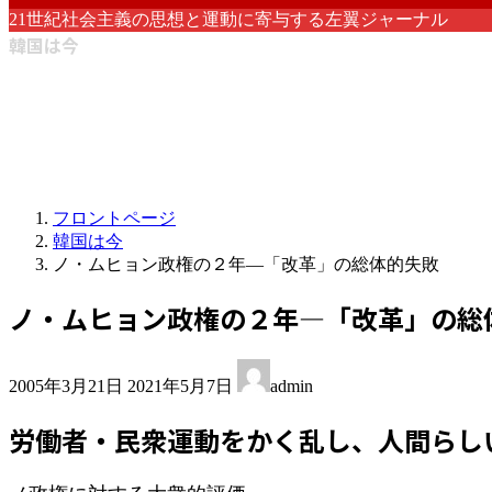
21世紀社会主義の思想と運動に寄与する左翼ジャーナル
韓国は今
フロントページ
韓国は今
ノ・ムヒョン政権の２年―「改革」の総体的失敗
ノ・ムヒョン政権の２年―「改革」の総
最
2005年3月21日
2021年5月7日
admin
終
更
労働者・民衆運動をかく乱し、人間らし
新
日
時