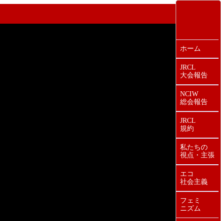
ホーム
JRCL
大会報告
NCIW
総会報告
JRCL
規約
私たちの
視点・主張
エコ
社会主義
フェミ
ニズム