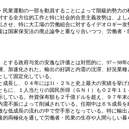
民衆運動の一部を動員することによって階級的勢力の
対する全方位的工作と特に社会的合意主義攻勢は、よし
乱させ、特に大工場の労働組合に対するイデオロギー攻
案は国家保安法の廃止論争と重なり合いつつ、労働者・
とする政府与党の安逸な評価とは対照的に、97～98年
層、加速化された。輸出の好調と内需の沈滞、好況業種
として固定化している。
成長し、０４年には31・２％と史上最大の実績を挙げ
ともに、１人当たりの国民所得（ＧＮＩ）も０２年１１
している。外貨保有額も２千億ドルを超え、９７年末の
需不振によって削減されている。任期中は６％成長を
激な低成長の流れの中で空手形となっている。特に輸出
級的両極化を通して労働者・民衆の生存や人間らしい暮