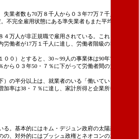
業者数も70万８千人から０３年77万７千人、０４
だ。不完全雇用状態にある準失業者もまた平均３４８万
８４万人が非正規職で雇用されている。これらのうち
庭内労働者が17万１千人に達し、労働者階級の非正規職
）とすると、30～99人の事業体は90年77・２％
9％から０３年50・７％に下がって労働者間の賃金格差
下）の半分以上は、就業者のいる「働いている貧困世
加率は38・７％に達し、家計所得と企業所得の間の
いる。基本的にはキム・デジュン政府の太陽政策を継
のの、対外的にはブッシュ政権とネオコンの攻勢、国