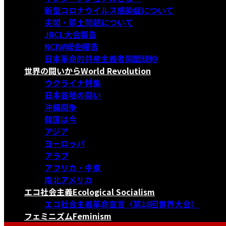
新型コロナウイルス感染症について
尖閣・領土問題について
JRCL大会報告
NCIW総会報告
日本革命的共産主義者同盟規約
世界の闘いから
World Revolution
ウクライナ特集
日本各地の闘い
沖縄闘争
韓国は今
アジア
ヨーロッパ
アラブ
アフリカ・中東
南北アメリカ
エコ社会主義
Ecological Socialism
エコ社会主義革命宣言〈第18回世界大会〉
フェミニズム
Feminism