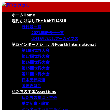
コ
ナ
ン
ビ
ホーム
Home
テ
ゲ
ン
ー
週刊かけはし
The KAKEHASHI
ツ
シ
既刊号一覧
へ
ョ
2021年既刊号一覧
ス
ン
週刊かけはしアーカイブス
キ
に
第四インターナショナル
Fourth International
ッ
移
第18回世界大会
プ
動
第17回世界大会
第16回世界大会
第15回世界大会
第11回世界大会
日本支部関連
国際委員会
私たちの主張
Assertions
私たちの視点・主張
重要記事・論文
インターナショナルビュー