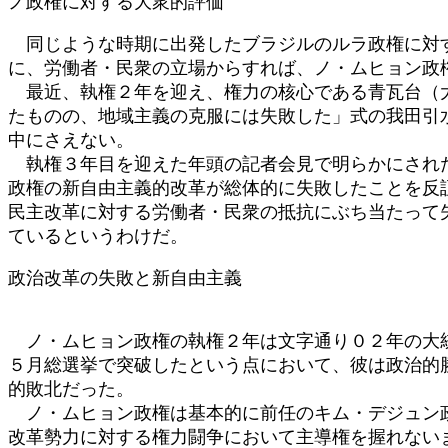
ノ政権に対する大衆的評価
:
同じような時期に出発したブラジルのルラ政権に対す
に、労働者・民衆の立場からすれば、ノ・ムヒョン政
最近、執権２年を迎え、権力の核心である青瓦台（大
たものの、地域主義の克服には失敗した」式の我田引
中にさえない。
執権３年目を迎えた年頭の記者会見で明らかにされた
政権の新自由主義的改革が総体的に失敗したことを反
民主改革に対する労働者・民衆の抵抗にぶち当たって
ているというわけだ。
政治改革の失敗と新自由主義
ノ・ムヒョン政権の執権２年は文字通り０２年の大統
５月総選挙で突破したという点において、彼は政治的
的敗北だった。
ノ・ムヒョン政権は基本的に前任のキム・デジュン政
改革勢力に対する権力闘争において主導権を握れない