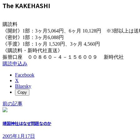
The KAKEHASHI
購読料
《開封》1部：3ヶ月5,064円、6ヶ月 10,128円 ※3部以上
《密封》1部：3ヶ月6,088円
《手渡》1部：1ヶ月 1,520円、3ヶ月 4,560円
《購読料・新時代社直送》
振替口座 ００８６０－４－１５６００９ 新時代社
購読申込み
Facebook
X
Bluesky
Copy
前の記事
靖国神社はなぜ問題なのか
2005年1月17日