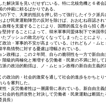
した解決策を見いだせずにいる。特に北核危機と６者会
国の仲裁に頼るばかりである。
の下で、大衆的抵抗を押し切って強行したイラク派兵
および民衆運動陣営の反対を除けば、おおむね容認され
ュ政権を支援することにより、国際的孤立を自ら招く愚
堅持することによって、韓米軍事同盟体制下で米国帝
いたブッシュの敗北がなくなってしまったことにより、
て政治・軍事的不安が高まっている。けれどもノ・ムヒ
韓半島情勢に対する憂慮は増幅されている。
ン政権は、この２年間、自らの脆弱性を一方で新自由
・階級的両極化と漸増する労働者・民衆の不満に対して
右派の政治的動揺は、ノ・ムヒョン政権の新自由主義的
の政治的・社会的激変を通して社会的進歩をかちとり
れらを審判した。
性・反労働者性は一層露骨に表れている。新自由主義
に社会的包摂攻勢と対決して労働者・民衆運動は断固た
集委員長）