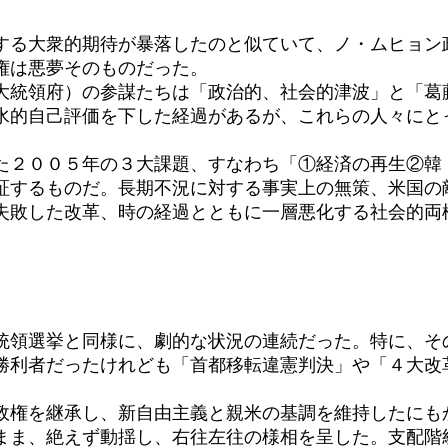
る大衆的期待が暴落したのと似ていて、ノ・ムヒョン
権は悪夢そのものだった。
統領府）の参謀たちは「政治的、社会的津波」と「葛
水的自己評価を下した経過があるが、これらの人々にと
２００５年の３大課題、すなわち「①経済の再生②韓
証するものだ。長期不況に対する事実上の無策、米国の
失敗した改革、時の経過とともに一層悪化する社会的両
領選挙と同様に、劇的な状況の連続だった。特に、そ
勝利者だったけれども「首都移転違憲判決」や「４大改
権を継承し、新自由主義と親米の基調を維持したにも
まま、絶えず動揺し、右往左往の様相を呈した。支配階