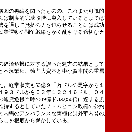
構図の再編を図ったものの、これまた可視的成果はあ
んば制度的完成段階に突入しているとまでは言えない
勢を通じて抵抗の刃を鈍らせることには成功した。特
民衆運動の闘争戦線をかく乱させる適切なカードだっ
の経済危機に対する誤った処方の結果として深化した
と不況業種、独占大資本と中小資本間の重層的両極化
た。経常収支も53億９千万ドルの黒字から１１９億５
４９３ドルから０３年１２２４６ドル、０４年１４０
通貨危機当時の39億ドルの50倍に達する規模だ。
維持するとしていたノ・ムヒョン政権の公約は０２年
と内需のアンバランスな両極化は外華内貧の経済構造
らしを根底から脅かしている。