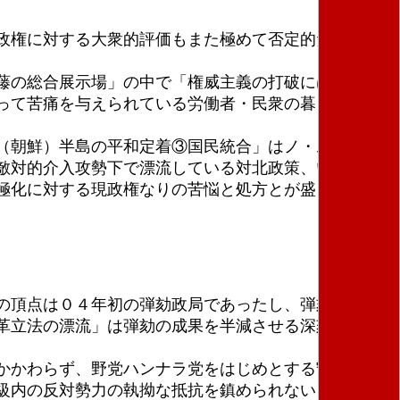
政権に対する大衆的評価もまた極めて否定的だ。特
藤の総合展示場」の中で「権威主義の打破には成功し
って苦痛を与えられている労働者・民衆の暮らしは眼
（朝鮮）半島の平和定着③国民統合」はノ・ムヒョン
敵対的介入攻勢下で漂流している対北政策、いわゆる
極化に対する現政権なりの苦悩と処方とが盛り込まれ
の頂点は０４年初の弾劾政局であったし、弾劾政局を
革立法の漂流」は弾劾の成果を半減させる深刻な政治
かかわらず、野党ハンナラ党をはじめとする守旧・反
級内の反対勢力の執拗な抵抗を鎮められないまま、言