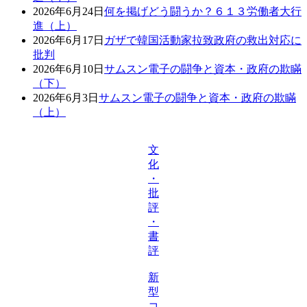
2026年6月24日
何を掲げどう闘うか？６１３労働者大行
進（上）
2026年6月17日
ガザで韓国活動家拉致政府の救出対応に
批判
2026年6月10日
サムスン電子の闘争と資本・政府の欺瞞
（下）
2026年6月3日
サムスン電子の闘争と資本・政府の欺瞞
（上）
文
化
・
批
評
・
書
評
新
型
コ