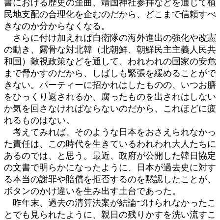
書における歴史の歪曲、靖国神社参拝などを通じて植
民地支配の合理化を企むのだから、どこまで信頼すべ
きなのか分からなくなる。
さらに付け加えれば自衛隊の海外進出の強化や改憲
の動き、露骨な対北韓（北朝鮮、朝鮮民主主義人民共
和国）敵視政策などを通して、われわれの国家の安危
まで脅かすのだから、しばしも緊張を緩めることがで
きない。パーティーに招かれはしたものの、いつお膳
をひっくり返されるか、腐ったものを出されはしない
か気を回さなければならないのだから、これほどに疲
れるものはない。
考えてみれば、そのような日本をおさえられなかっ
た責任は、この時代を生きているわれわれ大人たちに
あるのでは、と思う。最近、政府が公開した韓日協定
の文書で明らかになったように、日本が過去史に対す
る本当の謝罪や賠償を拒否するのを黙認したことが、
ボタンのかけ違いを生み出す土台であった。
昨年末、過去の清算法案が結論づけられなかったこ
とでも見られたように、親日の残りかすを洗い流すこ