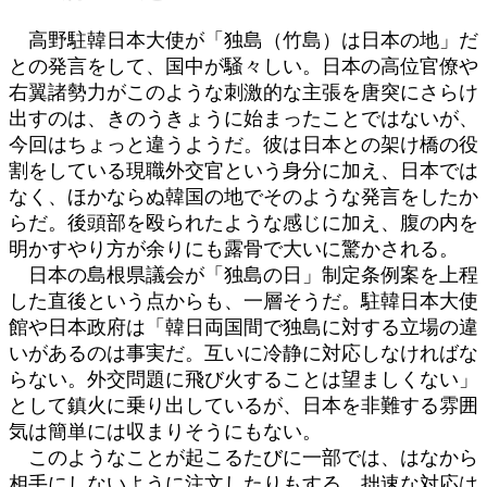
:
高野駐韓日本大使が「独島（竹島）は日本の地」だ
との発言をして、国中が騒々しい。日本の高位官僚や
右翼諸勢力がこのような刺激的な主張を唐突にさらけ
出すのは、きのうきょうに始まったことではないが、
今回はちょっと違うようだ。彼は日本との架け橋の役
割をしている現職外交官という身分に加え、日本では
なく、ほかならぬ韓国の地でそのような発言をしたか
らだ。後頭部を殴られたような感じに加え、腹の内を
明かすやり方が余りにも露骨で大いに驚かされる。
日本の島根県議会が「独島の日」制定条例案を上程
した直後という点からも、一層そうだ。駐韓日本大使
館や日本政府は「韓日両国間で独島に対する立場の違
いがあるのは事実だ。互いに冷静に対応しなければな
らない。外交問題に飛び火することは望ましくない」
として鎮火に乗り出しているが、日本を非難する雰囲
気は簡単には収まりそうにもない。
このようなことが起こるたびに一部では、はなから
相手にしないように注文したりもする。拙速な対応は