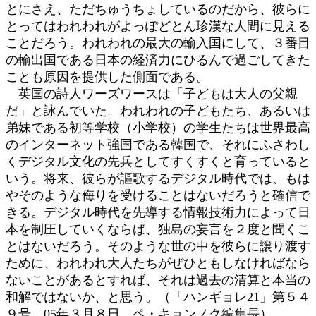
とにさえ、ただちゅうちょしているのだから、彼らに
とってはわれわれがよっぽどとん珍漢な人間に見える
ことだろう。われわれの最大の輸入国にして、３番目
の輸出国である日本の経済力にひるんで過ごしてきた
ことも原因を提供した側面である。
英国の詩人ワーズワースは「子どもは大人の父親
だ」と詠んでいた。われわれの子どもたち、あるいは
弟妹である初等学校（小学校）の学生たちは世界最高
のインターネット強国である韓国で、それにふさわし
くデジタル文化の先兵としてすくすくと育っていると
いう。将来、彼らが謳歌するデジタル時代では、もは
やそのような侮りを受けることはないだろうと確信で
きる。デジタル時代を先導する情報技術力によって日
本を制圧していくならば、独島の妄言を２度と聞くこ
とはないだろう。そのような世の中を彼らに譲り渡す
ために、われわれ大人たちがぜひともしなければなら
ないことがあるとすれば、それは過去の清算と本当の
和解ではないか、と思う。（「ハンギョレ21」第５４
９号、05年３月８日、ペ・キョンノク編集長）