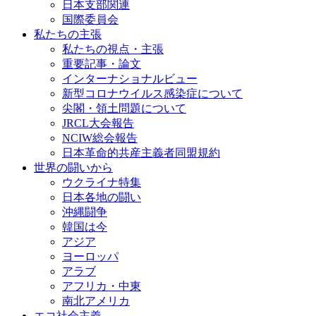
日本支部関連
国際委員会
私たちの主張
私たちの視点・主張
重要記事・論文
インターナショナルビュー
新型コロナウイルス感染症について
尖閣・領土問題について
JRCL大会報告
NCIW総会報告
日本革命的共産主義者同盟規約
世界の闘いから
ウクライナ特集
日本各地の闘い
沖縄闘争
韓国は今
アジア
ヨーロッパ
アラブ
アフリカ・中東
南北アメリカ
エコ社会主義