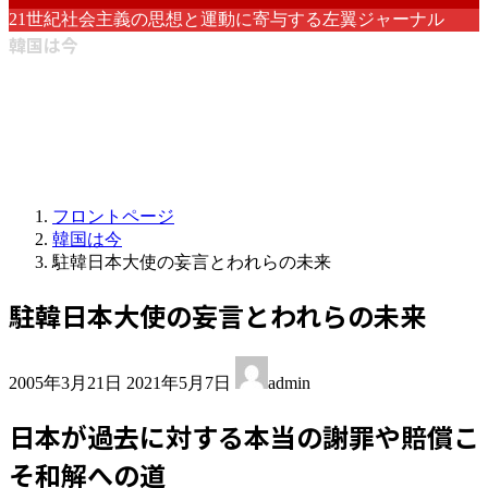
21世紀社会主義の思想と運動に寄与する左翼ジャーナル
韓国は今
フロントページ
韓国は今
駐韓日本大使の妄言とわれらの未来
駐韓日本大使の妄言とわれらの未来
最
2005年3月21日
2021年5月7日
admin
終
更
日本が過去に対する本当の謝罪や賠償こ
新
日
そ和解への道
時