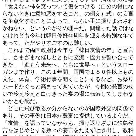
「食えない柿を突っついて傷をつける（自分の得にな
らないときに意地悪をすること、の例え）式」の妄言
を争点化することによって、ねらい手に振りまわされ
かねない、というのがその理由だ。間違った話ではな
いけれども今年は韓日修好40周年を迎える特別な年で
あって、ただやりすごすのは難しい。
これまで両国政府は今年を「韓日友情の年」と宣言
し、さまざまな催しとともに交流・協力を誓い合って
きた。「進もう未来へ、ともに世界へ」というスロー
ガンまで作り、この１年間、両国で１８０件以上もの
文化、体育、学術行事を開くことにするなど、お祭り
ムードがぐっと高まってきていたが、今回の発言のせ
いで冷え冷えと白けきった宴の場に転落してしまわな
いかと心配だ。
どこに飛び散るか分からないのが国際外交の関係で
あり、その事例は日本が豊富に提供しているようだ。
「友情」を語っていながらも、振り返りざまに独島発
言をはじめとする数々の妄言をたえず吐き出し、教科