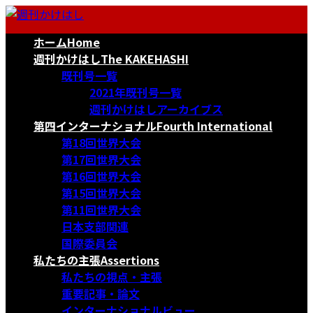
コ
ナ
ン
ビ
ホーム
Home
テ
ゲ
ン
ー
週刊かけはし
The KAKEHASHI
ツ
シ
既刊号一覧
へ
ョ
2021年既刊号一覧
ス
ン
週刊かけはしアーカイブス
キ
に
第四インターナショナル
Fourth International
ッ
移
第18回世界大会
プ
動
第17回世界大会
第16回世界大会
第15回世界大会
第11回世界大会
日本支部関連
国際委員会
私たちの主張
Assertions
私たちの視点・主張
重要記事・論文
インターナショナルビュー