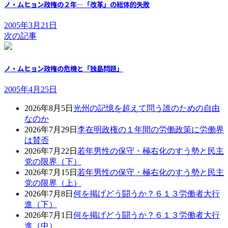
ノ・ムヒョン政権の２年―「改革」の総体的失敗
2005年3月21日
次の記事
ノ・ムヒョン政権の危機と「独島問題」
2005年4月25日
2026年8月5日
光州の記憶を超えて問う誰のための自由
なのか
2026年7月29日
李在明政権の１年間の労働政策に労働界
は賛否
2026年7月22日
若年男性の保守・極右化のすう勢と民主
党の限界（下）
2026年7月15日
若年男性の保守・極右化のすう勢と民主
党の限界（上）
2026年7月8日
何を掲げどう闘うか？６１３労働者大行
進（下）
2026年7月1日
何を掲げどう闘うか？６１３労働者大行
進（中）