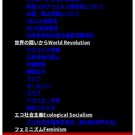
新型コロナウイルス感染症について
尖閣・領土問題について
JRCL大会報告
NCIW総会報告
日本革命的共産主義者同盟規約
世界の闘いから
World Revolution
ウクライナ特集
日本各地の闘い
沖縄闘争
韓国は今
アジア
ヨーロッパ
アラブ
アフリカ・中東
南北アメリカ
エコ社会主義
Ecological Socialism
エコ社会主義革命宣言〈第18回世界大会〉
フェミニズム
Feminism