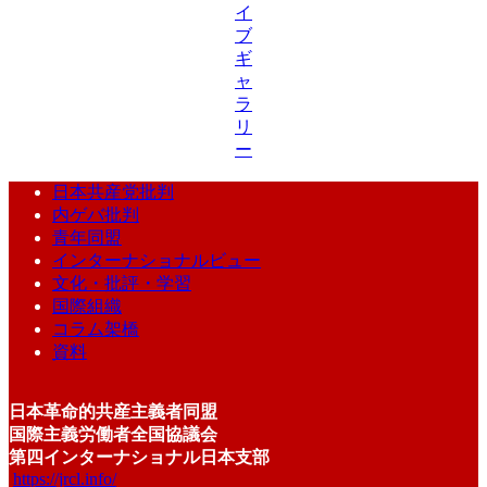
イ
ブ
ギ
ャ
ラ
リ
ー
日本共産党批判
内ゲバ批判
青年同盟
インターナショナルビュー
文化・批評・学習
国際組織
コラム架橋
資料
日本革命的共産主義者同盟
国際主義労働者全国協議会
第四インターナショナル日本支部
https://jrcl.info/