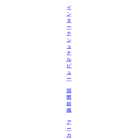
イ
ン
タ
ー
ナ
シ
ョ
ナ
ル
ビ
ュ
ー
国
際
組
織
ア
ー
カ