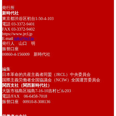
発行所
新時代社
東京都渋谷区初台1-50-4-103
電話 03-3372-9401
FAX 03-3372-9402
https://www.jrcl.jp
E-mail
info@jrcl.jp
発行人 山口 明
振替口座
00860-4-156009 新時代社
編集
日本革命的共産主義者同盟（JRCL）中央委員会
国際主義労働者全国協議会（NCIW）全国運営委員会
関西支社（関西新時代社）
大阪市福島区福島7-16-10吉村ビル203
電話/FAX 06-6458-7018
振替口座 00910-8-308136