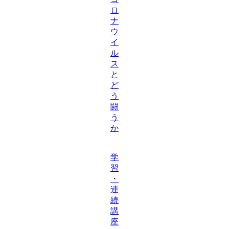
ロ
ナ
ウ
イ
ル
ス
と
ど
う
闘
う
か
学
習
・
連
続
講
座