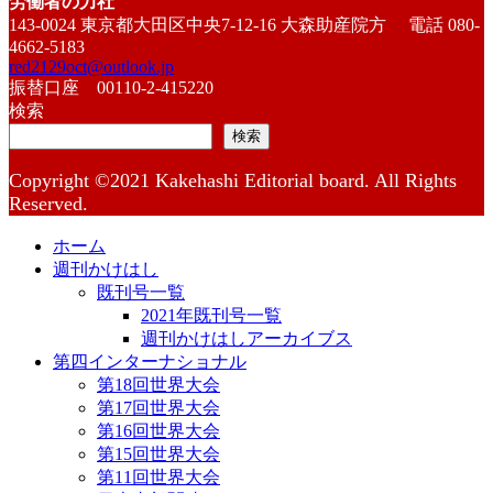
労働者の力社
143-0024 東京都大田区中央7-12-16 大森助産院方 電話 080-
4662-5183
red2129oct@outlook.jp
振替口座 00110-2-415220
検索
検索
Copyright ©2021 Kakehashi Editorial board. All Rights
Reserved.
ホーム
週刊かけはし
既刊号一覧
2021年既刊号一覧
週刊かけはしアーカイブス
第四インターナショナル
第18回世界大会
第17回世界大会
第16回世界大会
第15回世界大会
第11回世界大会