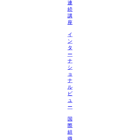
連
続
講
座
イ
ン
タ
ー
ナ
シ
ョ
ナ
ル
ビ
ュ
ー
国
際
組
織