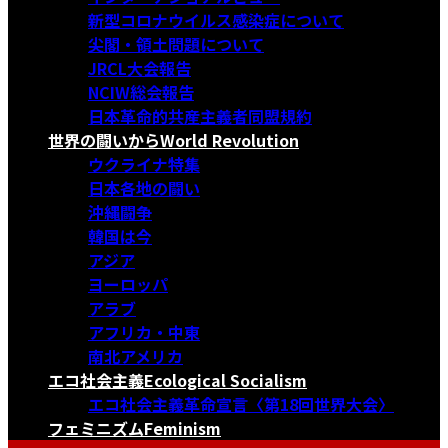
新型コロナウイルス感染症について
尖閣・領土問題について
JRCL大会報告
NCIW総会報告
日本革命的共産主義者同盟規約
世界の闘いから
World Revolution
ウクライナ特集
日本各地の闘い
沖縄闘争
韓国は今
アジア
ヨーロッパ
アラブ
アフリカ・中東
南北アメリカ
エコ社会主義
Ecological Socialism
エコ社会主義革命宣言〈第18回世界大会〉
フェミニズム
Feminism