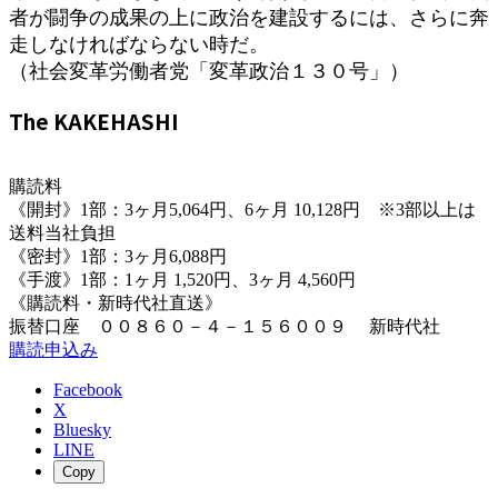
者が闘争の成果の上に政治を建設するには、さらに奔
走しなければならない時だ。
（社会変革労働者党「変革政治１３０号」）
The KAKEHASHI
購読料
《開封》1部：3ヶ月5,064円、6ヶ月 10,128円 ※3部以上は
送料当社負担
《密封》1部：3ヶ月6,088円
《手渡》1部：1ヶ月 1,520円、3ヶ月 4,560円
《購読料・新時代社直送》
振替口座 ００８６０－４－１５６００９ 新時代社
購読申込み
Facebook
X
Bluesky
LINE
Copy