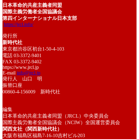
日本革命的共産主義者同盟
国際主義労働者全国協議会
第四インターナショナル日本支部
https://jrcl.info/
発行所
新時代社
東京都渋谷区初台1-50-4-103
電話 03-3372-9401
FAX 03-3372-9402
https://www.jrcl.jp
E-mail
info@jrcl.jp
発行人 山口 明
振替口座
00860-4-156009 新時代社
編集
日本革命的共産主義者同盟（JRCL）中央委員会
国際主義労働者全国協議会（NCIW）全国運営委員会
関西支社（関西新時代社）
大阪市福島区福島7-16-10吉村ビル203