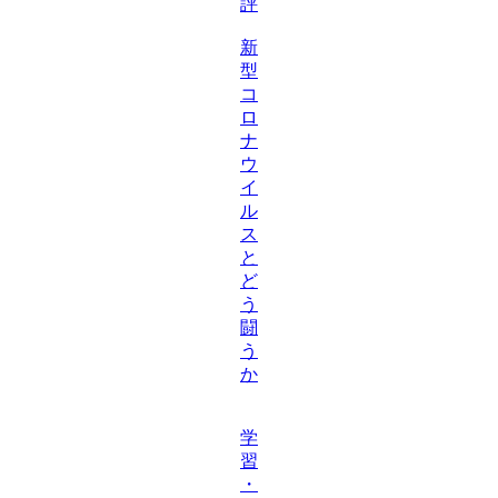
評
新
型
コ
ロ
ナ
ウ
イ
ル
ス
と
ど
う
闘
う
か
学
習
・