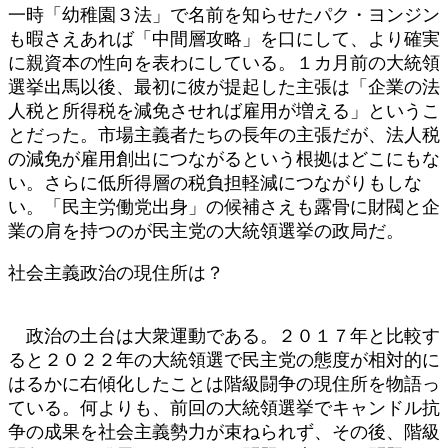
一時「幼稚園３法」で名前を知らせたパク・ヨンジン
も暇さえあれば「中間層攻略」を口にして、より確実
に親資本の性向を表わにしている。１カ月前の大統領
選挙出馬以後、最初に彼が提起した主張は「企業の法
人税と所得税を減免させれば雇用が増える」というこ
とだった。市場主義者たちの長年の主張だが、法人税
の減免が雇用創出につながるという根拠はどこにもな
い。さらに低所得層の税負担軽減につながりもしな
い。「民主労働党出身」の候補さえも露骨に財閥と企
業の肩を持つのが民主党の大統領選挙の政局だ。
社会主義政治の現住所は？
政治の土台は大衆運動である。２０１７年と比較す
ると２０２２年の大統領選で民主党の態度が相対的に
はるかに右傾化したことは階級闘争の現住所を物語っ
ている。何よりも、前回の大統領選挙でキャンドル抗
争の成果を社会主義勢力が束ねられず、その後、階級