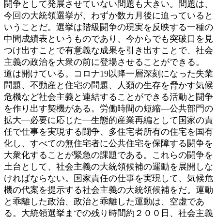
闘争として発展させていない問題も大きい。問題は、
今回の大統領選挙が、わずか数カ月後に迫っていると
いうことだ。選挙は階級闘争の現実を反映する一種の
中間成績表というものであり、今からでも突破口を見
つけ出すことで有意義な成果を引き出すことで、社会
主義の政治を大衆の前に登場させることができる。
道は開けている。コロナ19以降一層深刻になった失業
問題、不動産と住宅の問題、人類の生存を脅かす気候
危機など社会主義と連結することができる活動と闘争
を作り出す契機がある。労働時間の短縮―公共部門の
拡大―必要に応じた―生態的産業再編として国家の責
任で仕事を実現する闘争、多住宅者所有の住宅を国有
化し、すべての無住宅者に公共住宅を保障する闘争を
大衆化することが緊急の課題である。これらの闘争を
土台として、社会主義の大統領候補の運動を展開しな
ければならない。国家責任の仕事を実現して、気候危
機の代案を提示する社会主義の大統領候補をだ。運動
と乖離した政治、政治と乖離した運動は、空虚であ
る。大統領選挙までの残り時間約２００日、社会主義