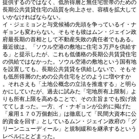
提供するのではなく、低所得層と無住宅世帯のための
長期公共賃貸住宅の品質を向上させ、容積を拡大して
いかなければならない。
イ・ジェミョンと与党候補の先頭を争っているイ・ナ
ギョンも変わらない。そもそも彼はムン・ジェイン政
府最長期の首相として不動産失敗の責任者でもある。
最近彼は、「ソウル空港の敷地に住宅３万戸を供給す
る」と提示したが、これも低価格の長期公共賃貸住宅
の供給ではなかった。ソウル空港の敷地という国有地
を設置しても、長期公共賃貸を供給しないで、そもそ
も低所得層のための公共住宅をどのように増やすか
。それさえも「土地公概念の立法を推進する」と明ら
かにしていたが、過去に試みた「宅地所有上限制」よ
りも所有上限を高めることで、その主旨までも投げ捨
ててしまった。一方、イ・ナギョンが公約に掲げた
「雇用１７０万個創出」は徹底して「民間大資本に公
的資金を回す」としているムン・ジェイン政府の「グ
リーンニューディール」と規制緩和を継承するという
レベルにとどまった。