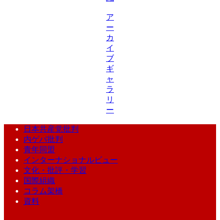
ア
ー
カ
イ
ブ
ギ
ャ
ラ
リ
ー
日本共産党批判
内ゲバ批判
青年同盟
インターナショナルビュー
文化・批評・学習
国際組織
コラム架橋
資料