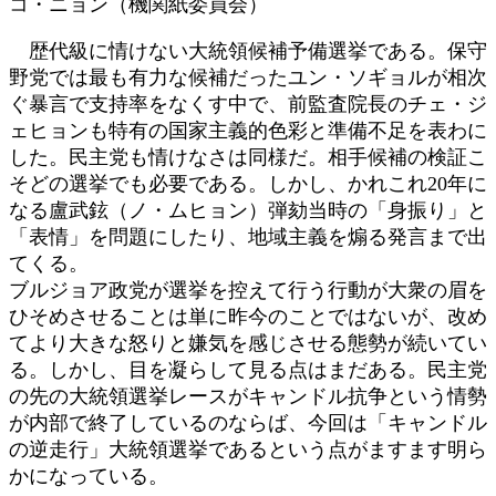
コ・ニョン（機関紙委員会）
日
時
歴代級に情けない大統領候補予備選挙である。保守
:
野党では最も有力な候補だったユン・ソギョルが相次
ぐ暴言で支持率をなくす中で、前監査院長のチェ・ジ
ェヒョンも特有の国家主義的色彩と準備不足を表わに
した。民主党も情けなさは同様だ。相手候補の検証こ
そどの選挙でも必要である。しかし、かれこれ20年に
なる盧武鉉（ノ・ムヒョン）弾劾当時の「身振り」と
「表情」を問題にしたり、地域主義を煽る発言まで出
てくる。
ブルジョア政党が選挙を控えて行う行動が大衆の眉を
ひそめさせることは単に昨今のことではないが、改め
てより大きな怒りと嫌気を感じさせる態勢が続いてい
る。しかし、目を凝らして見る点はまだある。民主党
の先の大統領選挙レースがキャンドル抗争という情勢
が内部で終了しているのならば、今回は「キャンドル
の逆走行」大統領選挙であるという点がますます明ら
かになっている。