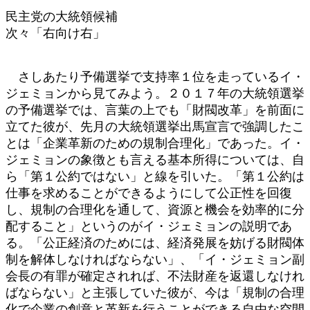
民主党の大統領候補
次々「右向け右」
さしあたり予備選挙で支持率１位を走っているイ・
ジェミョンから見てみよう。２０１７年の大統領選挙
の予備選挙では、言葉の上でも「財閥改革」を前面に
立てた彼が、先月の大統領選挙出馬宣言で強調したこ
とは「企業革新のための規制合理化」であった。イ・
ジェミョンの象徴とも言える基本所得については、自
ら「第１公約ではない」と線を引いた。「第１公約は
仕事を求めることができるようにして公正性を回復
し、規制の合理化を通して、資源と機会を効率的に分
配すること」というのがイ・ジェミョンの説明であ
る。「公正経済のためには、経済発展を妨げる財閥体
制を解体しなければならない」、「イ・ジェミョン副
会長の有罪が確定されれば、不法財産を返還しなけれ
ばならない」と主張していた彼が、今は「規制の合理
化で企業の創意と革新を行うことができる自由な空間