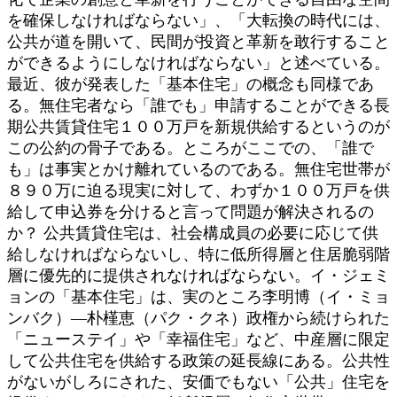
を確保しなければならない」、「大転換の時代には、
公共が道を開いて、民間が投資と革新を敢行すること
ができるようにしなければならない」と述べている。
最近、彼が発表した「基本住宅」の概念も同様であ
る。無住宅者なら「誰でも」申請することができる長
期公共賃貸住宅１００万戸を新規供給するというのが
この公約の骨子である。ところがここでの、「誰で
も」は事実とかけ離れているのである。無住宅世帯が
８９０万に迫る現実に対して、わずか１００万戸を供
給して申込券を分けると言って問題が解決されるの
か？ 公共賃貸住宅は、社会構成員の必要に応じて供
給しなければならないし、特に低所得層と住居脆弱階
層に優先的に提供されなければならない。イ・ジェミ
ョンの「基本住宅」は、実のところ李明博（イ・ミョ
ンバク）―朴槿恵（パク・クネ）政権から続けられた
「ニューステイ」や「幸福住宅」など、中産層に限定
して公共住宅を供給する政策の延長線にある。公共性
がないがしろにされた、安価でもない「公共」住宅を