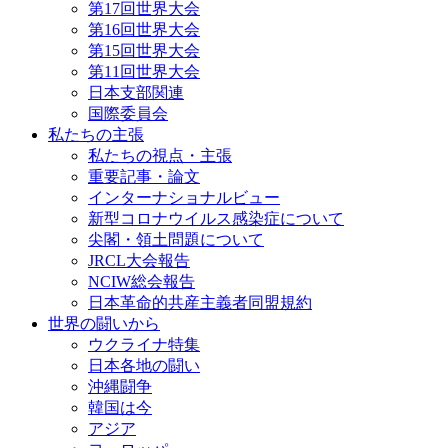
第17回世界大会
第16回世界大会
第15回世界大会
第11回世界大会
日本支部関連
国際委員会
私たちの主張
私たちの視点・主張
重要記事・論文
インターナショナルビュー
新型コロナウイルス感染症について
尖閣・領土問題について
JRCL大会報告
NCIW総会報告
日本革命的共産主義者同盟規約
世界の闘いから
ウクライナ特集
日本各地の闘い
沖縄闘争
韓国は今
アジア