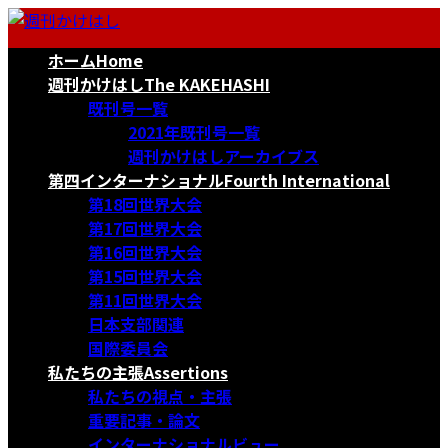
コ
ナ
ン
ビ
ホーム
Home
テ
ゲ
ン
ー
週刊かけはし
The KAKEHASHI
ツ
シ
既刊号一覧
へ
ョ
2021年既刊号一覧
ス
ン
週刊かけはしアーカイブス
キ
に
第四インターナショナル
Fourth International
ッ
移
第18回世界大会
プ
動
第17回世界大会
第16回世界大会
第15回世界大会
第11回世界大会
日本支部関連
国際委員会
私たちの主張
Assertions
私たちの視点・主張
重要記事・論文
インターナショナルビュー