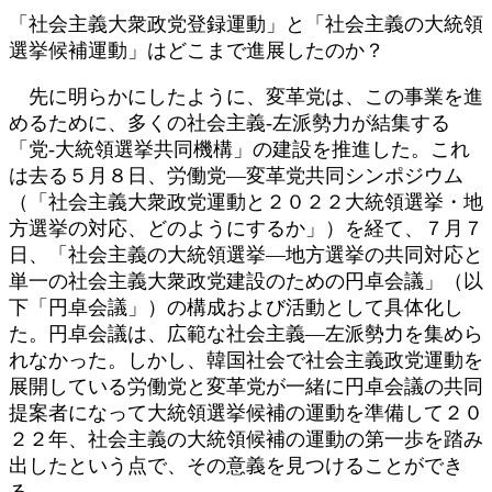
「社会主義大衆政党登録運動」と「社会主義の大統領
選挙候補運動」はどこまで進展したのか？
先に明らかにしたように、変革党は、この事業を進
めるために、多くの社会主義-左派勢力が結集する
「党-大統領選挙共同機構」の建設を推進した。これ
は去る５月８日、労働党―変革党共同シンポジウム
（「社会主義大衆政党運動と２０２２大統領選挙・地
方選挙の対応、どのようにするか」）を経て、７月７
日、「社会主義の大統領選挙―地方選挙の共同対応と
単一の社会主義大衆政党建設のための円卓会議」（以
下「円卓会議」）の構成および活動として具体化し
た。円卓会議は、広範な社会主義―左派勢力を集めら
れなかった。しかし、韓国社会で社会主義政党運動を
展開している労働党と変革党が一緒に円卓会議の共同
提案者になって大統領選挙候補の運動を準備して２０
２２年、社会主義の大統領候補の運動の第一歩を踏み
出したという点で、その意義を見つけることができ
る。