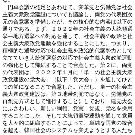
円卓会議の発足とあわせて、変革党と労働党は社会
主義大衆政党建設についても議論し、両党の代表団次
元の合意案を準備したが、その核心的な内容は以下の
通りである。まず、２０２２年の社会主義の大統領選
挙―地方選挙への対応を通して、社会主義の政治と社
会主義大衆政党運動を強化することにした。つまり、
積極的な選挙対応で社会主義を政治的代案勢力として
立てていき大統領選挙の対応で社会主義大衆政党運動
の強化として帰結することで合意した。第２に、両党
の代表団は、２０２２年１月に「単一の社会主義大衆
政党建設の党大会」（以下「党大会」）を通してひと
つの党になることで合意した。ただし、単一の社会主
義大衆政党建設は、第３地帯創党ではなく、労働党の
再創党方式として進行することにしており、建党大会
にふさわしい、新しい綱領、党憲―党規、党名を採用
することにした。そして大統領選挙運動を通して党員
を大々的に組織することによって、単純な両党の統合
を超え、韓国社会のシステムを変えようとする人たち