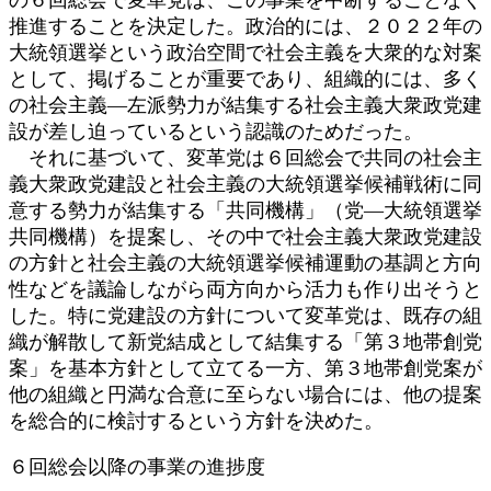
推進することを決定した。政治的には、２０２２年の
大統領選挙という政治空間で社会主義を大衆的な対案
として、掲げることが重要であり、組織的には、多く
の社会主義―左派勢力が結集する社会主義大衆政党建
設が差し迫っているという認識のためだった。
それに基づいて、変革党は６回総会で共同の社会主
義大衆政党建設と社会主義の大統領選挙候補戦術に同
意する勢力が結集する「共同機構」（党―大統領選挙
共同機構）を提案し、その中で社会主義大衆政党建設
の方針と社会主義の大統領選挙候補運動の基調と方向
性などを議論しながら両方向から活力も作り出そうと
した。特に党建設の方針について変革党は、既存の組
織が解散して新党結成として結集する「第３地帯創党
案」を基本方針として立てる一方、第３地帯創党案が
他の組織と円満な合意に至らない場合には、他の提案
を総合的に検討するという方針を決めた。
６回総会以降の事業の進捗度