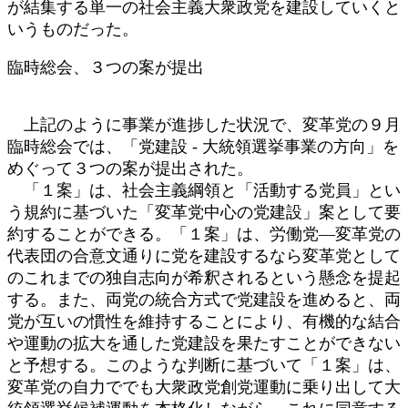
が結集する単一の社会主義大衆政党を建設していくと
いうものだった。
臨時総会、３つの案が提出
上記のように事業が進捗した状況で、変革党の９月
臨時総会では、「党建設 - 大統領選挙事業の方向」を
めぐって３つの案が提出された。
「１案」は、社会主義綱領と「活動する党員」とい
う規約に基づいた「変革党中心の党建設」案として要
約することができる。「１案」は、労働党―変革党の
代表団の合意文通りに党を建設するなら変革党として
のこれまでの独自志向が希釈されるという懸念を提起
する。また、両党の統合方式で党建設を進めると、両
党が互いの慣性を維持することにより、有機的な結合
や運動の拡大を通した党建設を果たすことができない
と予想する。このような判断に基づいて「１案」は、
変革党の自力ででも大衆政党創党運動に乗り出して大