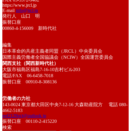
https://www.jrcl.jp
E-mail
info@jrcl.jp
発行人 山口 明
振替口座
00860-4-156009 新時代社
編集
日本革命的共産主義者同盟（JRCL）中央委員会
国際主義労働者全国協議会（NCIW）全国運営委員会
関西支社（関西新時代社）
大阪市福島区福島7-16-10吉村ビル203
電話/FAX 06-6458-7018
振替口座 00910-8-308136
労働者の力社
143-0024 東京都大田区中央7-12-16 大森助産院方 電話 080-
4662-5183
red2129oct@outlook.jp
振替口座 00110-2-415220
検索