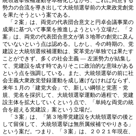
統領選挙候補運動を本格化しながら、これに同意する
勢力の合流を導き出して大統領選挙前の大衆政党創党
を果たそうという案である。
「２案」は、両党の代表団合意文と円卓会議事業の
成果に基づいて事業を推進しようという立場だ。「２
案」は、両党の代表団合意文が第３地帯の創党に及ん
でいないという点は認める。しかし、今の時期の、党
建設と大統領選候補運動は、変革党が単独では果たす
ことができず、多くの社会主義 ― 左派勢力が結集し
て、党建設を成す時でありそこに政治的な意味がある
という点を強調している。また、大統領選挙の前に社
会主義大衆政党登録運動を成し遂げなければならず、
来年１月の「建党大会」で、新しい綱領と党憲・党
規、党名を採択して、大統領選挙運動の過程で、党建
設主体を拡大していくという点で、「単純な両党の統
合を超える党建設」案という立場だ。
「３案」は、「第３地帯党建設を大統領選挙の後と
して留保して、大統領選挙は無所属候補でやりきる」
という案だ。つまり、「３案」は、２０２１年現在、