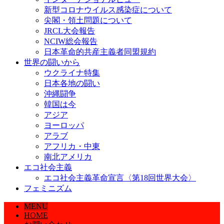
新型コロナウイルス感染症について
尖閣・領土問題について
JRCL大会報告
NCIW総会報告
日本革命的共産主義者同盟規約
世界の闘いから
ウクライナ特集
日本各地の闘い
沖縄闘争
韓国は今
アジア
ヨーロッパ
アラブ
アフリカ・中東
南北アメリカ
エコ社会主義
エコ社会主義革命宣言〈第18回世界大会〉
フェミニズム
MENU
HOME