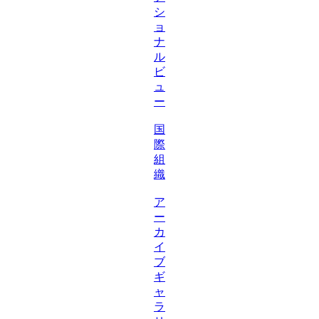
シ
ョ
ナ
ル
ビ
ュ
ー
国
際
組
織
ア
ー
カ
イ
ブ
ギ
ャ
ラ