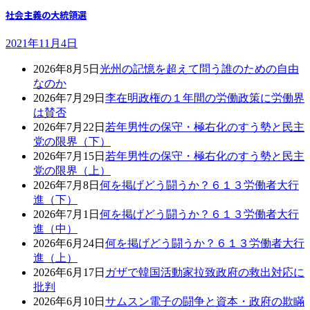
社会主義の大統領選
2021年11月4日
2026年8月5日
光州の記憶を超えて問う誰のための自由
なのか
2026年7月29日
李在明政権の１年間の労働政策に労働界
は賛否
2026年7月22日
若年男性の保守・極右化のすう勢と民主
党の限界（下）
2026年7月15日
若年男性の保守・極右化のすう勢と民主
党の限界（上）
2026年7月8日
何を掲げどう闘うか？６１３労働者大行
進（下）
2026年7月1日
何を掲げどう闘うか？６１３労働者大行
進（中）
2026年6月24日
何を掲げどう闘うか？６１３労働者大行
進（上）
2026年6月17日
ガザで韓国活動家拉致政府の救出対応に
批判
2026年6月10日
サムスン電子の闘争と資本・政府の欺瞞