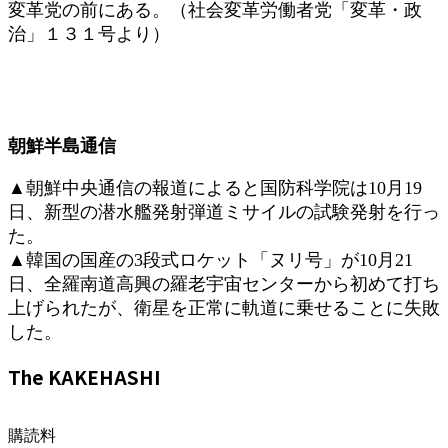
変革党の前にある。（社会変革労働者党「変革・政
治」１３１号より）
朝鮮半島通信
▲朝鮮中央通信の報道によると国防科学院は10月19
日、新型の潜水艦発射弾道ミサイルの試験発射を行っ
た。
▲韓国の国産の3段式ロケット「ヌリ号」が10月21
日、全羅南道高興の羅老宇宙センターから初めて打ち
上げられたが、衛星を正常に軌道に乗せることに失敗
した。
The KAKEHASHI
購読料