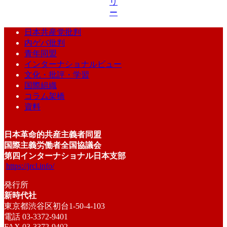
リ
ー
日本共産党批判
内ゲバ批判
青年同盟
インターナショナルビュー
文化・批評・学習
国際組織
コラム架橋
資料
日本革命的共産主義者同盟
国際主義労働者全国協議会
第四インターナショナル日本支部
https://jrcl.info/
発行所
新時代社
東京都渋谷区初台1-50-4-103
電話 03-3372-9401
FAX 03-3372-9402