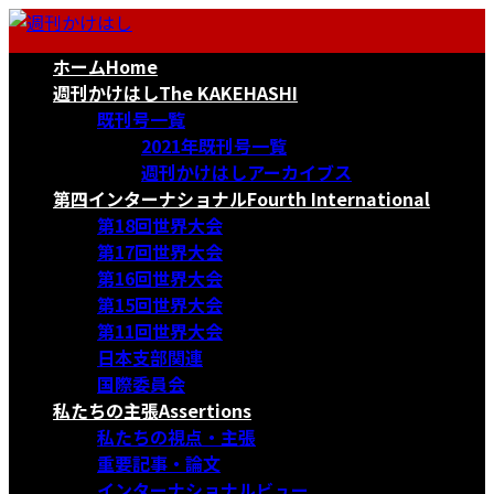
コ
ナ
ン
ビ
ホーム
Home
テ
ゲ
ン
ー
週刊かけはし
The KAKEHASHI
ツ
シ
既刊号一覧
へ
ョ
2021年既刊号一覧
ス
ン
週刊かけはしアーカイブス
キ
に
第四インターナショナル
Fourth International
ッ
移
第18回世界大会
プ
動
第17回世界大会
第16回世界大会
第15回世界大会
第11回世界大会
日本支部関連
国際委員会
私たちの主張
Assertions
私たちの視点・主張
重要記事・論文
インターナショナルビュー