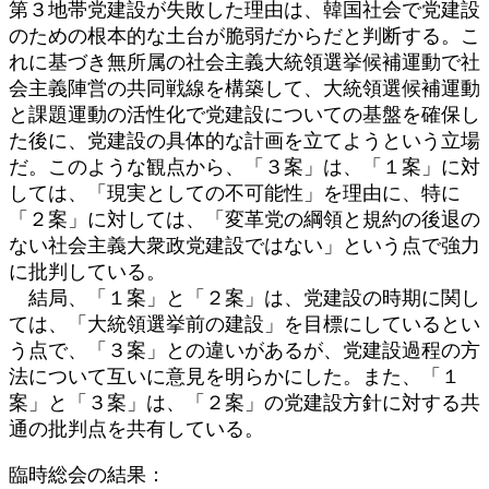
第３地帯党建設が失敗した理由は、韓国社会で党建設
のための根本的な土台が脆弱だからだと判断する。こ
れに基づき無所属の社会主義大統領選挙候補運動で社
会主義陣営の共同戦線を構築して、大統領選候補運動
と課題運動の活性化で党建設についての基盤を確保し
た後に、党建設の具体的な計画を立てようという立場
だ。このような観点から、「３案」は、「１案」に対
しては、「現実としての不可能性」を理由に、特に
「２案」に対しては、「変革党の綱領と規約の後退の
ない社会主義大衆政党建設ではない」という点で強力
に批判している。
結局、「１案」と「２案」は、党建設の時期に関し
ては、「大統領選挙前の建設」を目標にしているとい
う点で、「３案」との違いがあるが、党建設過程の方
法について互いに意見を明らかにした。また、「１
案」と「３案」は、「２案」の党建設方針に対する共
通の批判点を共有している。
臨時総会の結果：