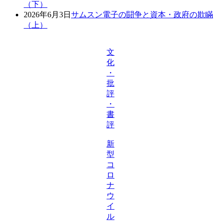
（下）
2026年6月3日
サムスン電子の闘争と資本・政府の欺瞞
（上）
文
化
・
批
評
・
書
評
新
型
コ
ロ
ナ
ウ
イ
ル