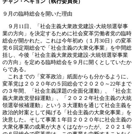
チャン・ヘギョン（執行委員長）
日
時
９月の臨時総会を開いた理由
:
９月11日、「社会主義大衆政党建設-大統領選挙事
業の方向」を決定するために社会変革労働者党の臨時
総会が開かれた。これは今年初め（１月30日）の変革
党６回定期総会で「社会主義の大衆化事業」を中間総
括し、今後「社会主義大衆政党建設-大統領選挙事業
の方向」を定める臨時総会を９月に開くとしていたか
らである。
これまでの「変革政治」紙面からも分かるように、
変革党は２０２０年の５回総会で２０２０～22年まで
の３年間、「社会主義課題の全面化運動」、「社会主
義大衆政党登録運動」、「２０２２年社会主義の大統
領選挙候補運動」という３大運動を通じて社会主義を
政治的対案として掲げる「社会主義の大衆化事業」を
決意した。そして事業１年目２０２０年に社会主義の
大衆化事業の成果が大きくはなかったが、２０２１年
の６回総会で変革党は、この事業を中断することなく