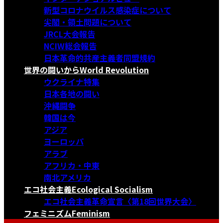
新型コロナウイルス感染症について
尖閣・領土問題について
JRCL大会報告
NCIW総会報告
日本革命的共産主義者同盟規約
世界の闘いから
World Revolution
ウクライナ特集
日本各地の闘い
沖縄闘争
韓国は今
アジア
ヨーロッパ
アラブ
アフリカ・中東
南北アメリカ
エコ社会主義
Ecological Socialism
エコ社会主義革命宣言〈第18回世界大会〉
フェミニズム
Feminism