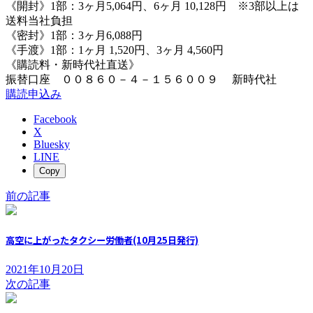
《開封》1部：3ヶ月5,064円、6ヶ月 10,128円 ※3部以上は
送料当社負担
《密封》1部：3ヶ月6,088円
《手渡》1部：1ヶ月 1,520円、3ヶ月 4,560円
《購読料・新時代社直送》
振替口座 ００８６０－４－１５６００９ 新時代社
購読申込み
Facebook
X
Bluesky
LINE
Copy
前の記事
高空に上がったタクシー労働者(10月25日発行)
2021年10月20日
次の記事