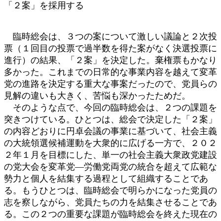
「２案」を採用する
臨時総会は、３つの案について激しい議論と２次投
票（１回目の投票で過半数を得た案がなく決選投票に
進行）の結果、「２案」を決定した。棄権票もかなり
多かった。これまでの日常的な事業内容を越えて変革
党の進路を決定する重大な事案だったので、党員らの
見解の違いも大きく、苦悩も深かったためだ。
そのような点で、今回の臨時総会は、２つの課題を
突きつけている。ひとつは、総会で決定した「２案」
の内容どおりに円卓会議の事業に基づいて、社会主義
の大統領選候補運動を大衆的に広げる一方で、２０２
２年１月を目標にした、単一の社会主義大衆政党建設
の党大会を変革党―労働党両党の統合を超えて広範な
勢力と個人を結集する過程として組織することであ
る。もうひとつは、臨時総会で明らかになった党員の
志を察しながら、党員たちの力を結集させることであ
る。この２つの重要な課題が臨時総会を終えた現在の