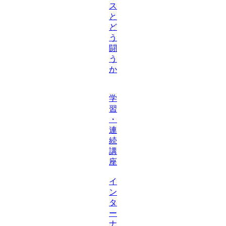
ス
と
ど
う
闘
う
か
学
習
・
連
続
講
座
イ
ン
タ
ー
ナ