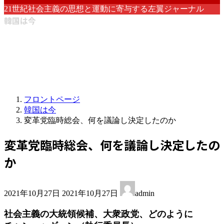
21世紀社会主義の思想と運動に寄与する左翼ジャーナル
韓国は今
フロントページ
韓国は今
変革党臨時総会、何を議論し決定したのか
変革党臨時総会、何を議論し決定したの
か
最
2021年10月27日
2021年10月27日
admin
終
更
社会主義の大統領候補、大衆政党、どのように
新