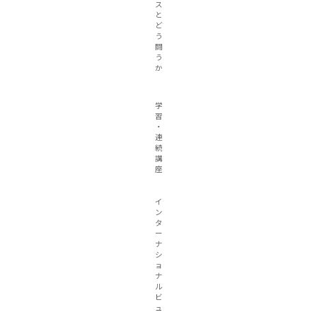
ス
と
ど
う
闘
う
か
学
習
・
連
続
講
座
イ
ン
タ
ー
ナ
シ
ョ
ナ
ル
ビ
ュ