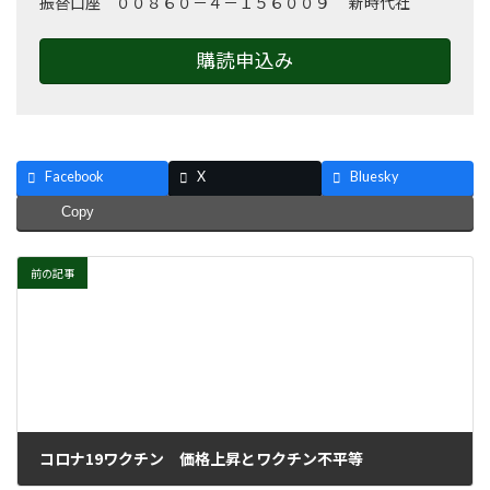
振替口座 ００８６０－４－１５６００９ 新時代社
購読申込み
Facebook
X
Bluesky
Copy
前の記事
コロナ19ワクチン 価格上昇とワクチン不平等