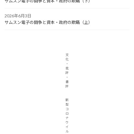
サムスン電子の闘争と資本・政府の欺瞞（下）
2026年6月3日
サムスン電子の闘争と資本・政府の欺瞞（上）
文
化
・
批
評
・
書
評
新
型
コ
ロ
ナ
ウ
イ
ル