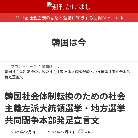
コ
ナ
ン
ビ
テ
ゲ
21世紀社会主義の思想と運動に寄与する左翼ジャーナル
ン
ー
ツ
シ
へ
ョ
韓国は今
ス
ン
キ
に
ッ
移
プ
動
フロントページ
韓国は今
韓国社会体制転換のための社会主義左派大統領選挙・地方選挙共同闘争本部
発足宣言文
韓国社会体制転換のための社会
主義左派大統領選挙・地方選挙
共同闘争本部発足宣言文
最
2021年12月8日
2021年12月8日
admin
終