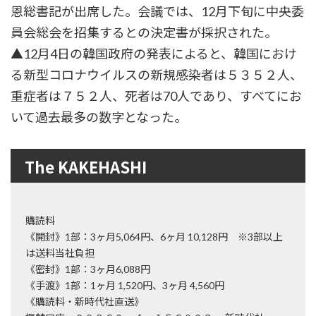
恩総書記が出席した。会議では、12月下旬に中央委
員会総会を招集するとの決定書が採択された。
▲12月4日の韓国政府の発表によると、韓国におけ
る新型コロナウイルスの新規感染者は５３５２人、
重症者は７５２人、死者は70人であり、すべてにお
いて過去最多の数字となった。
The KAKEHASHI
購読料
《開封》1部：3ヶ月5,064円、6ヶ月 10,128円 ※3部以上
は送料当社負担
《密封》1部：3ヶ月6,088円
《手渡》1部：1ヶ月 1,520円、3ヶ月 4,560円
《購読料・新時代社直送》