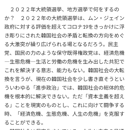
更
２０２２年大統領選挙、地方選挙で何をするの
新
日
か？ ２０２２年の大統領選挙は、ムン・ジェイン
時
:
政府に対する評価を超えてコロナ19をきっかけに浮
き彫りにされた韓国社会の矛盾と転換の方向をめぐ
る大激突が繰り広げられる場となるだろう。民主
党、国民の力のような保守既得権政党は、経済危機
―生態危機―生活と労働の危機を生み出した共犯で
これを解決する意志、能力もない。韓国社会の大転
換を言うが、現在の韓国社会を少し書き直そうとい
ういわゆる「進歩政治」では、韓国社会の総体的危
機を根本的に解決できない。ただ「資本主義を超え
る」ことを現実のものとし、これに向けて闘争する
時、「経済危機、生態危機、人生の危機」を克服す
ることができる。