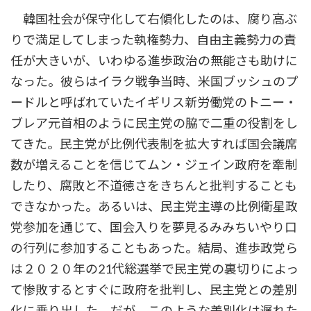
韓国社会が保守化して右傾化したのは、腐り高ぶ
りで満足してしまった執権勢力、自由主義勢力の責
任が大きいが、いわゆる進歩政治の無能さも助けに
なった。彼らはイラク戦争当時、米国ブッシュのプ
ードルと呼ばれていたイギリス新労働党のトニー・
ブレア元首相のように民主党の脇で二重の役割をし
てきた。民主党が比例代表制を拡大すれば国会議席
数が増えることを信じてムン・ジェイン政府を牽制
したり、腐敗と不道徳さをきちんと批判することも
できなかった。あるいは、民主党主導の比例衛星政
党参加を通じて、国会入りを夢見るみみちいやり口
の行列に参加することもあった。結局、進歩政党ら
は２０２０年の21代総選挙で民主党の裏切りによっ
て惨敗するとすぐに政府を批判し、民主党との差別
化に乗り出した。だが、このような差別化は遅れた