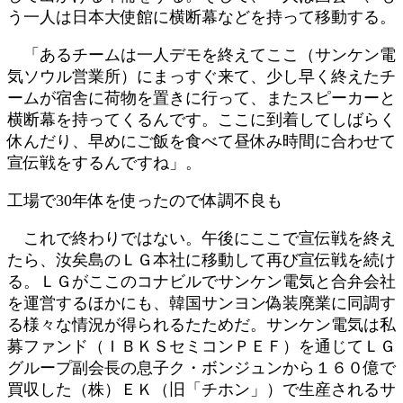
う一人は日本大使館に横断幕などを持って移動する。
「あるチームは一人デモを終えてここ（サンケン電
気ソウル営業所）にまっすぐ来て、少し早く終えたチ
ームが宿舎に荷物を置きに行って、またスピーカーと
横断幕を持ってくるんです。ここに到着してしばらく
休んだり、早めにご飯を食べて昼休み時間に合わせて
宣伝戦をするんですね」。
工場で30年体を使ったので体調不良も
これで終わりではない。午後にここで宣伝戦を終え
たら、汝矣島のＬＧ本社に移動して再び宣伝戦を続け
る。ＬＧがここのコナビルでサンケン電気と合弁会社
を運営するほかにも、韓国サンヨン偽装廃業に同調す
る様々な情況が得られるたためだ。サンケン電気は私
募ファンド（ＩＢＫＳセミコンＰＥＦ）を通じてＬＧ
グループ副会長の息子ク・ボンジュンから１６０億で
買収した（株）ＥＫ（旧「チホン」）で生産されるサ