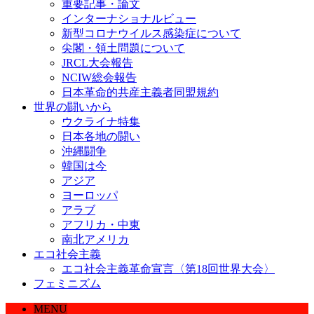
重要記事・論文
インターナショナルビュー
新型コロナウイルス感染症について
尖閣・領土問題について
JRCL大会報告
NCIW総会報告
日本革命的共産主義者同盟規約
世界の闘いから
ウクライナ特集
日本各地の闘い
沖縄闘争
韓国は今
アジア
ヨーロッパ
アラブ
アフリカ・中東
南北アメリカ
エコ社会主義
エコ社会主義革命宣言〈第18回世界大会〉
フェミニズム
MENU