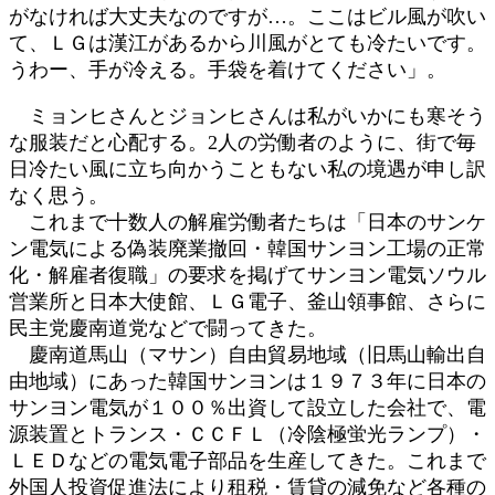
がなければ大丈夫なのですが…。ここはビル風が吹い
て、ＬＧは漢江があるから川風がとても冷たいです。
うわー、手が冷える。手袋を着けてください」。
ミョンヒさんとジョンヒさんは私がいかにも寒そう
な服装だと心配する。2人の労働者のように、街で毎
日冷たい風に立ち向かうこともない私の境遇が申し訳
なく思う。
これまで十数人の解雇労働者たちは「日本のサンケ
ン電気による偽装廃業撤回・韓国サンヨン工場の正常
化・解雇者復職」の要求を掲げてサンヨン電気ソウル
営業所と日本大使館、ＬＧ電子、釜山領事館、さらに
民主党慶南道党などで闘ってきた。
慶南道馬山（マサン）自由貿易地域（旧馬山輸出自
由地域）にあった韓国サンヨンは１９７３年に日本の
サンヨン電気が１００％出資して設立した会社で、電
源装置とトランス・ＣＣＦＬ（冷陰極蛍光ランプ）・
ＬＥＤなどの電気電子部品を生産してきた。これまで
外国人投資促進法により租税・賃貸の減免など各種の