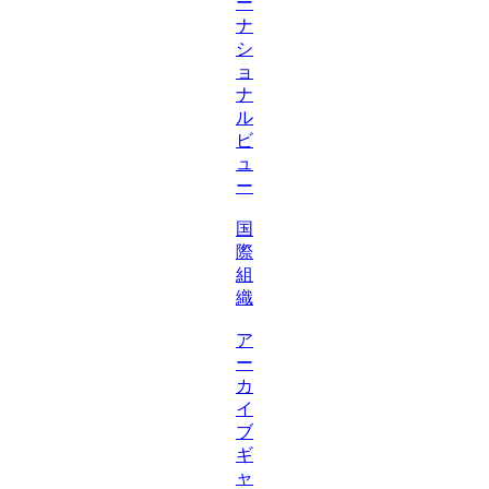
ー
ナ
シ
ョ
ナ
ル
ビ
ュ
ー
国
際
組
織
ア
ー
カ
イ
ブ
ギ
ャ