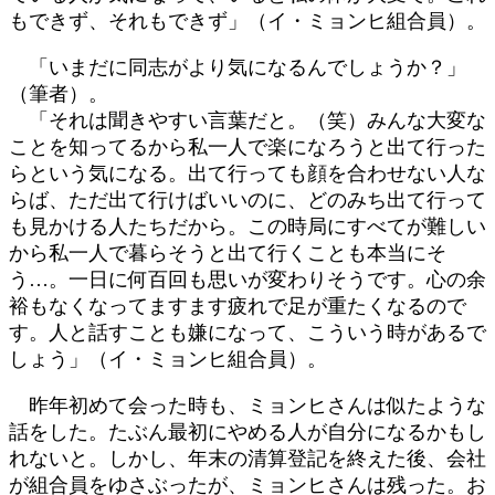
もできず、それもできず」（イ・ミョンヒ組合員）。
「いまだに同志がより気になるんでしょうか？」
（筆者）。
「それは聞きやすい言葉だと。（笑）みんな大変な
ことを知ってるから私一人で楽になろうと出て行った
らという気になる。出て行っても顔を合わせない人な
らば、ただ出て行けばいいのに、どのみち出て行って
も見かける人たちだから。この時局にすべてが難しい
から私一人で暮らそうと出て行くことも本当にそ
う…。一日に何百回も思いが変わりそうです。心の余
裕もなくなってますます疲れで足が重たくなるので
す。人と話すことも嫌になって、こういう時があるで
しょう」（イ・ミョンヒ組合員）。
昨年初めて会った時も、ミョンヒさんは似たような
話をした。たぶん最初にやめる人が自分になるかもし
れないと。しかし、年末の清算登記を終えた後、会社
が組合員をゆさぶったが、ミョンヒさんは残った。お