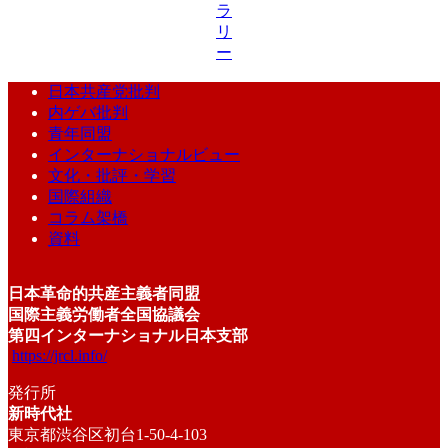
ラ
リ
ー
日本共産党批判
内ゲバ批判
青年同盟
インターナショナルビュー
文化・批評・学習
国際組織
コラム架橋
資料
日本革命的共産主義者同盟
国際主義労働者全国協議会
第四インターナショナル日本支部
https://jrcl.info/
発行所
新時代社
東京都渋谷区初台1-50-4-103