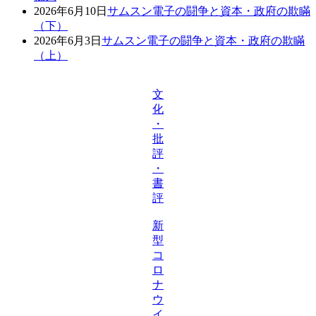
2026年6月10日
サムスン電子の闘争と資本・政府の欺瞞
（下）
2026年6月3日
サムスン電子の闘争と資本・政府の欺瞞
（上）
文
化
・
批
評
・
書
評
新
型
コ
ロ
ナ
ウ
イ