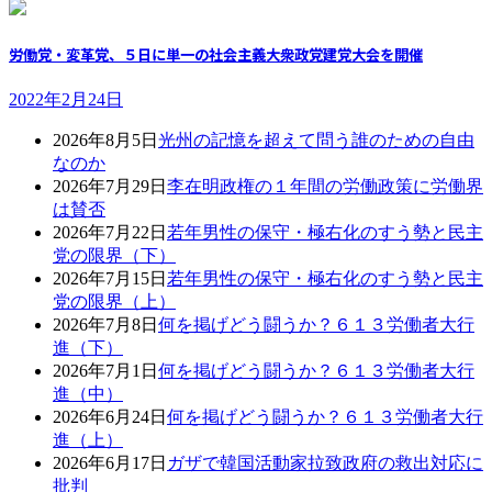
労働党・変革党、５日に単一の社会主義大衆政党建党大会を開催
2022年2月24日
2026年8月5日
光州の記憶を超えて問う誰のための自由
なのか
2026年7月29日
李在明政権の１年間の労働政策に労働界
は賛否
2026年7月22日
若年男性の保守・極右化のすう勢と民主
党の限界（下）
2026年7月15日
若年男性の保守・極右化のすう勢と民主
党の限界（上）
2026年7月8日
何を掲げどう闘うか？６１３労働者大行
進（下）
2026年7月1日
何を掲げどう闘うか？６１３労働者大行
進（中）
2026年6月24日
何を掲げどう闘うか？６１３労働者大行
進（上）
2026年6月17日
ガザで韓国活動家拉致政府の救出対応に
批判