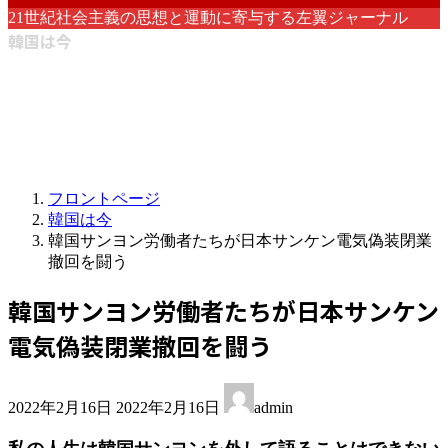
21世紀社会主義の思想と運動に寄与する左翼ジャーナル
韓国は今
フロントページ
韓国は今
韓国サンヨン労働者たちが日本サンケン電気偽装閉業
撤回を闘う
韓国サンヨン労働者たちが日本サンケン
電気偽装閉業撤回を闘う
最
2022年2月16日
2022年2月16日
admin
終
更