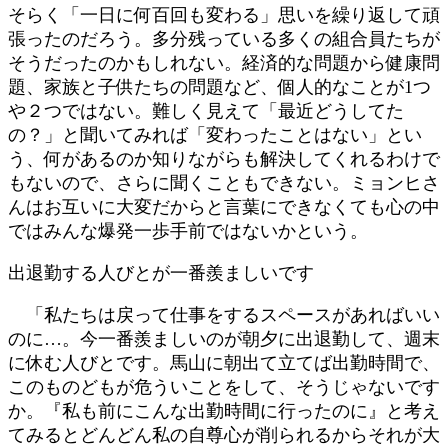
そらく「一日に何百回も変わる」思いを繰り返して頑
張ったのだろう。多分残っている多くの組合員たちが
そうだったのかもしれない。経済的な問題から健康問
題、家族と子供たちの問題など、個人的なことが1つ
や２つではない。難しく見えて「最近どうしてた
の？」と聞いてみれば「変わったことはない」とい
う、何があるのか知りながらも解決してくれるわけで
もないので、さらに聞くこともできない。ミョンヒさ
んはお互いに大変だからと言葉にできなくても心の中
ではみんな爆発一歩手前ではないかという。
出退勤する人びとが一番羨ましいです
「私たちは戻って仕事をするスペースがあればいい
のに…。今一番羨ましいのが朝夕に出退勤して、週末
に休む人びとです。馬山に朝出て立てば出勤時間で、
このものどもが危ういことをして、そうじゃないです
か。『私も前にこんな出勤時間に行ったのに』と考え
てみるとどんどん私の自尊心が削られるからそれが大