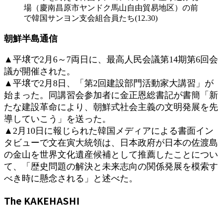
場（慶南昌原市ヤンドク馬山自由貿易地区）の前
で韓国サンヨン支会組合員たち(12.30)
朝鮮半島通信
▲平壌で2月6～7両日に、最高人民会議第14期第6回会
議が開催された。
▲平壌で2月8日、「第2回建設部門活動家大講習」が
始まった。同講習会参加者に金正恩総書記が書簡「新
たな建設革命により、朝鮮式社会主義の文明発展を先
導していこう」を送った。
▲2月10日に報じられた韓国メディアによる書面イン
タビューで文在寅大統領は、日本政府が日本の佐渡島
の金山を世界文化遺産候補として推薦したことについ
て、「歴史問題の解決と未来志向の関係発展を模索す
べき時に懸念される」と述べた。
The KAKEHASHI