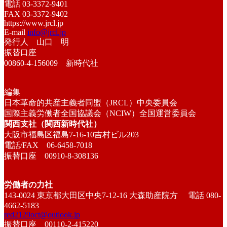
電話 03-3372-9401
FAX 03-3372-9402
https://www.jrcl.jp
E-mail
info@jrcl.jp
発行人 山口 明
振替口座
00860-4-156009 新時代社
編集
日本革命的共産主義者同盟（JRCL）中央委員会
国際主義労働者全国協議会（NCIW）全国運営委員会
関西支社（関西新時代社）
大阪市福島区福島7-16-10吉村ビル203
電話/FAX 06-6458-7018
振替口座 00910-8-308136
労働者の力社
143-0024 東京都大田区中央7-12-16 大森助産院方 電話 080-
4662-5183
red2129oct@outlook.jp
振替口座 00110-2-415220