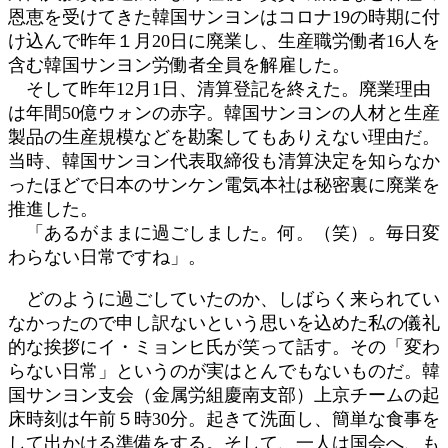
恩恵を受けてきた韓国サンヨンはコロナ19の時期に付
け込んで昨年１月20日に廃業し、生産職労働者16人を
含む韓国サンヨン労働者全員を解雇した。
そして昨年12月1日、清算登記を終えた。廃業理由
は年間50億ウォンの赤字。韓国サンヨンの人材と生産
製品の生産規模などを勘案してもありえない理由だ。
当時、韓国サンヨン代表取締役も清算決定を知らなか
ったほどで日本のサンケン電気本社は秘密裏に廃業を
推進した。
「あるがままに過ごしました。何。（笑）。毎日変
わらない日常ですね」。
どのように過ごしていたのか、しばらく来られてい
なかったので申し訳ないという思いを込めた私の儀礼
的な挨拶にイ・ミョンヒ氏が笑って話す。その「変わ
らない日常」というのが実はとんでもないものだ。韓
国サンヨン支会（金属労組慶南支部）上京チームの起
床時刻は午前５時30分。起きて洗面し、簡単な食事を
して出かける準備をする。そして、一人は国会へ、も