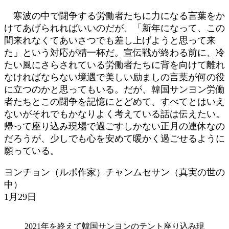
寒波の中で闘争する労働者たちに力になる言葉をか
けてあげられればいいのだが、「新年になって、この
間来れなくてあいさつでも差し上げようと思って来
た」という対応が精一杯だ。宣伝戦が終わる前に、冷
たい風にさらされている労働者たちに背を向けて離れ
なければならない境遇で美しい励ましの言葉が何の役
に立つのかと思ってもいる。だが、韓国サンヨン労働
者たちとこの闘争を記憶にとどめて、すべてとはいえ
ないがそれでもかなりよく考えている話は伝えたい。
帰って座り込み現場で過ごすしかない正月の連休なの
だろうが、少しでも心を安めて暖かく過ごせるように
願っている。
ヨンチョン（ルポ作家）チャンムセサン（真実の世の
中）
1月29日
2021年を終えて韓国サンヨンのテント座り込み現