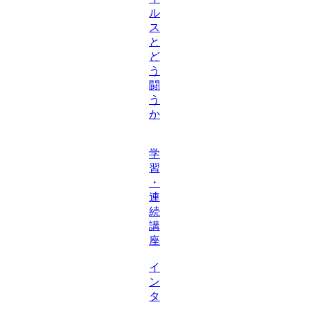
ル
ス
と
ど
う
闘
う
か
学
習
・
連
続
講
座
イ
ン
タ