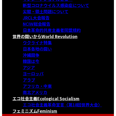
新型コロナウイルス感染症について
尖閣・領土問題について
JRCL大会報告
NCIW総会報告
日本革命的共産主義者同盟規約
世界の闘いから
World Revolution
ウクライナ特集
日本各地の闘い
沖縄闘争
韓国は今
アジア
ヨーロッパ
アラブ
アフリカ・中東
南北アメリカ
エコ社会主義
Ecological Socialism
エコ社会主義革命宣言〈第18回世界大会〉
フェミニズム
Feminism