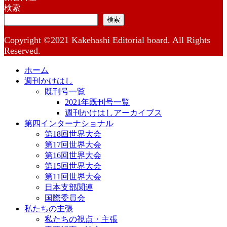
検索
検索
Copyright ©2021 Kakehashi Editorial board. All Rights
Reserved.
ホーム
週刊かけはし
既刊号一覧
2021年既刊号一覧
週刊かけはしアーカイブス
第四インターナショナル
第18回世界大会
第17回世界大会
第16回世界大会
第15回世界大会
第11回世界大会
日本支部関連
国際委員会
私たちの主張
私たちの視点・主張