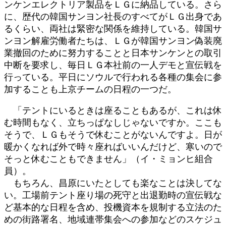
ンケンエレクトリア製品をＬＧに納品している。さら
に、歴代の韓国サンヨン社長のすべてがＬＧ出身であ
るくらい、両社は緊密な関係を維持している。韓国サ
ンヨン解雇労働者たちは、ＬＧが韓国サンヨン偽装廃
業撤回のために努力することと日本サンケンとの取引
中断を要求し、毎日ＬＧ本社前の一人デモと宣伝戦を
行っている。平日にソウルで行われる各種の集会に参
加することも上京チームの日程の一つだ。
「テントにいるときは座ることもあるが、これは休
む時間もなく、立ちっぱなしじゃないですか。ここも
そうで、ＬＧもそうで休むことがないんですよ。日が
暖かくなれば外で時々座ればいいんだけど、寒いので
そっと休むこともできません」（イ・ミョンヒ組合
員）。
もちろん、昌原にいたとしても楽なことは決してな
い。工場前テント座り場の死守と出退勤時の宣伝戦な
ど基本的な日程を含め、投機資本を規制する立法のた
めの街路署名、地域連帯集会への参加などのスケジュ