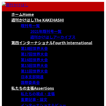
コ
ナ
ン
ビ
ホーム
Home
テ
ゲ
ン
ー
週刊かけはし
The KAKEHASHI
ツ
シ
既刊号一覧
へ
ョ
2021年既刊号一覧
ス
ン
週刊かけはしアーカイブス
キ
に
第四インターナショナル
Fourth International
ッ
移
第18回世界大会
プ
動
第17回世界大会
第16回世界大会
第15回世界大会
第11回世界大会
日本支部関連
国際委員会
私たちの主張
Assertions
私たちの視点・主張
重要記事・論文
インターナショナルビュー