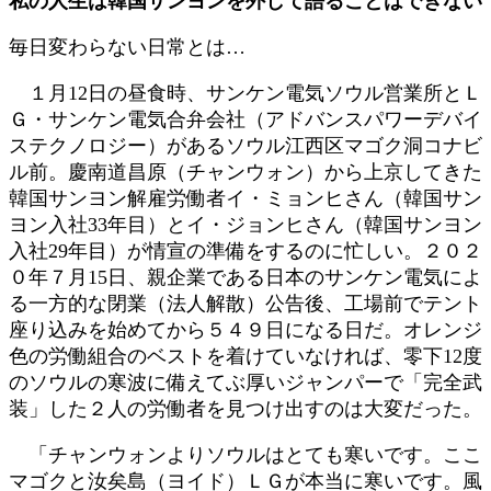
私の人生は韓国サンヨンを外して語ることはできない
新
日
毎日変わらない日常とは…
時
:
１月12日の昼食時、サンケン電気ソウル営業所とＬ
Ｇ・サンケン電気合弁会社（アドバンスパワーデバイ
ステクノロジー）があるソウル江西区マゴク洞コナビ
ル前。慶南道昌原（チャンウォン）から上京してきた
韓国サンヨン解雇労働者イ・ミョンヒさん（韓国サン
ヨン入社33年目）とイ・ジョンヒさん（韓国サンヨン
入社29年目）が情宣の準備をするのに忙しい。２０２
０年７月15日、親企業である日本のサンケン電気によ
る一方的な閉業（法人解散）公告後、工場前でテント
座り込みを始めてから５４９日になる日だ。オレンジ
色の労働組合のベストを着けていなければ、零下12度
のソウルの寒波に備えてぶ厚いジャンパーで「完全武
装」した２人の労働者を見つけ出すのは大変だった。
「チャンウォンよりソウルはとても寒いです。ここ
マゴクと汝矣島（ヨイド）ＬＧが本当に寒いです。風