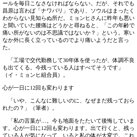
ールを毎日こなさなければならない。だが、それでも
昌原は言わば「ナワバリ」であり、ソウルはまったく
わからない見知らぬ所だ。ミョンヒさんに昨年も悪い
と聞いていた腰痛はどうかと尋ねると、「この年齢で
痛い所がないのは不思議ではないか？」という。寒い
なか外に長く立っているのでより痛いようだと言っ
た。
「工場で交代勤務して30年体を使ったが、体調不良
も出てくる。今残っている人はすべてそうです」
（イ・ミョンヒ組合員）。
心が一日に12回も変わります
「いや、こんなに難しいのに、なぜまだ残っておら
れたの？」（筆者）。
「私の言葉が…。今も地面をたたいて後悔していま
す。心が一日に12回も変わります。出て行くと、残っ
ている人が気になって、いると私の体が大変で。これ