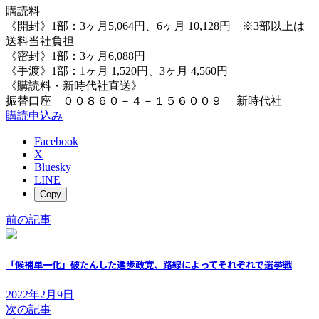
購読料
《開封》1部：3ヶ月5,064円、6ヶ月 10,128円 ※3部以上は
送料当社負担
《密封》1部：3ヶ月6,088円
《手渡》1部：1ヶ月 1,520円、3ヶ月 4,560円
《購読料・新時代社直送》
振替口座 ００８６０－４－１５６００９ 新時代社
購読申込み
Facebook
X
Bluesky
LINE
Copy
前の記事
「候補単一化」破たんした進歩政党、路線によってそれぞれで選挙戦
2022年2月9日
次の記事