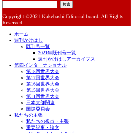
検索
Copyright ©2021 Kakehashi Editorial board. All Rights
Reserved.
ホーム
週刊かけはし
既刊号一覧
2021年既刊号一覧
週刊かけはしアーカイブス
第四インターナショナル
第18回世界大会
第17回世界大会
第16回世界大会
第15回世界大会
第11回世界大会
日本支部関連
国際委員会
私たちの主張
私たちの視点・主張
重要記事・論文