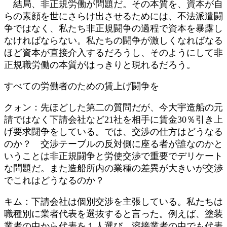
結局、非正規労働が問題だ。その本質を、資本が自
らの素顔を世にさらけ出させるためには、不法派遣闘
争ではなく、私たち非正規闘争の過程で資本を暴露し
なければならない。私たちの闘争が激しくなればなる
ほど資本が直接介入するだろうし、そのようにして非
正規職労働の本質がはっきりと現れるだろう。
すべての労働者のための賃上げ闘争を
クォン：先ほどした第二の質問だが、今大宇造船の元
請ではなく下請会社など21社を相手に賃金30％引き上
げ要求闘争をしている。では、交渉の仕方はどうなる
のか？ 交渉テーブルの反対側に座る者が誰なのかと
いうことは非正規闘争と労使交渉で重要でデリケート
な問題だ。また造船所内の業種の差異が大きいが交渉
でこれはどうなるのか？
キム：下請会社は個別交渉を主張している。私たちは
職種別に業者代表を選抜すると言った。例えば、塗装
業者の中から代表を１人選び、溶接業者の中でも代表