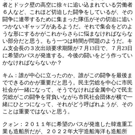
者とドック壁の高空に徐々に追い込まれている労働者
６人など、これほど切迫した闘争をしているが、その
闘争に連帯するために集まった隊伍がその切迫に追い
つかないギャップがあるようだ。それで集会をどのよ
うな形にするかがこれからさらに悩まなければならな
い部分だと思う。もう一つは時間が問題のようだ。キ
ム支会長の３次出頭要求期限が７月13日で、７月23日
に希望のバスが発進する。今後の闘いをどう作ってい
かなければならないか？
キム：誰が中心に立ったのか、誰がこの闘争を最後ま
でできるのかが重要だと思う。民主労総を中心に市民
社会が一緒になって、そうでなければ金属中心で民主
労総がこの闘争を背負いながら市民社会団体が横で一
緒にひとつになって、それがどう呼ばれようが、その
ことは重要ではないと思う。
クォン：２０１１年に希望のバスが発進した韓進重工
業も造船所だが、２０２２年大宇造船海洋も造船所