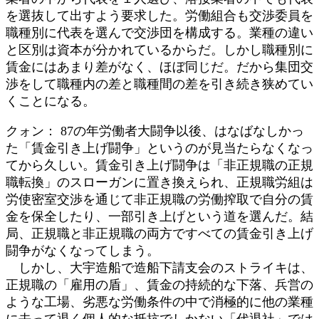
を選抜して出すよう要求した。労働組合も交渉委員を
職種別に代表を選んで交渉団を構成する。業種の違い
と区別は資本が分かれているからだ。しかし職種別に
賃金にはあまり差がなく、ほぼ同じだ。だから集団交
渉をして職種内の差と職種間の差を引き続き狭めてい
くことになる。
クォン： 87の年労働者大闘争以後、はなばなしかっ
た「賃金引き上げ闘争」というのが見当たらなくなっ
てから久しい。賃金引き上げ闘争は「非正規職の正規
職転換」のスローガンに置き換えられ、正規職労組は
労使密室交渉を通じて非正規職の労働搾取で自分の賃
金を保全したり、一部引き上げという道を選んだ。結
局、正規職と非正規職の両方ですべての賃金引き上げ
闘争がなくなってしまう。
しかし、大宇造船で造船下請支会のストライキは、
正規職の「雇用の盾」、賃金の持続的な下落、兵営の
ような工場、劣悪な労働条件の中で消極的に他の業種
に去って退く個人的な抵抗でしかない「代退社」では