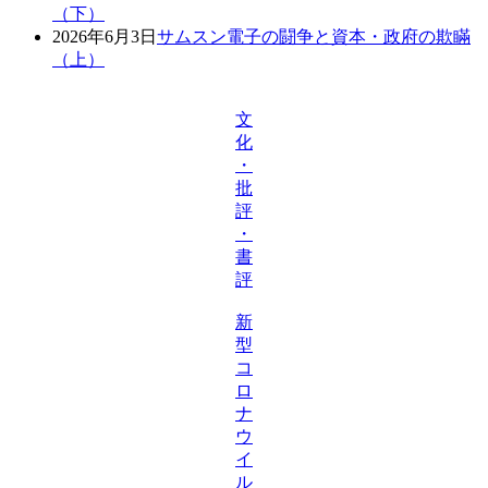
（下）
2026年6月3日
サムスン電子の闘争と資本・政府の欺瞞
（上）
文
化
・
批
評
・
書
評
新
型
コ
ロ
ナ
ウ
イ
ル