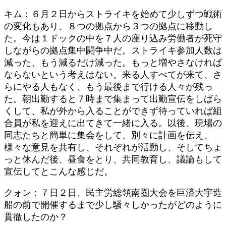
キム：６月２日からストライキを始めて少しずつ戦術
の変化もあり、８つの拠点から３つの拠点に移動し
た。今は１ドックの中を７人の座り込み労働者が死守
しながらの拠点集中闘争中だ。ストライキ参加人数は
減った、もう減るだけ減った。もっと増やさなければ
ならないという考えはない。来る人すべてが来て、さ
らにやる人もなく、もう最後まで行ける人々が残っ
た。朝出勤すると７時まで集まって出勤宣伝をしばら
くして、私が外から入ることができず待っていれば組
合員が私を迎えに出てきて一緒に入る。以後、現場の
同志たちと簡単に集会をして、別々に計画を伝え、
様々な意見を共有し、それぞれが活動し、そしてちょ
っと休んだ後、昼食をとり、共同教育し、議論もして
宣伝してとこんな感じだ。
クォン：７日２日、民主労総領南圏大会を巨済大宇造
船の前で開催するまで少し騒々しかったがどのように
貫徹したのか？