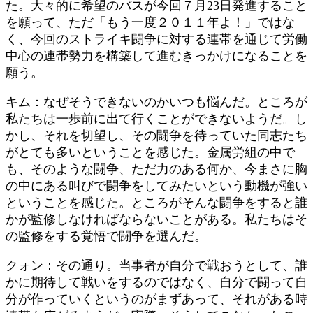
た。大々的に希望のバスが今回７月23日発進すること
を願って、ただ「もう一度２０１１年よ！」ではな
く、今回のストライキ闘争に対する連帯を通じて労働
中心の連帯勢力を構築して進むきっかけになることを
願う。
キム：なぜそうできないのかいつも悩んだ。ところが
私たちは一歩前に出て行くことができないようだ。し
かし、それを切望し、その闘争を待っていた同志たち
がとても多いということを感じた。金属労組の中で
も、そのような闘争、ただ力のある何か、今まさに胸
の中にある叫びで闘争をしてみたいという動機が強い
ということを感じた。ところがそんな闘争をすると誰
かが監修しなければならないことがある。私たちはそ
の監修をする覚悟で闘争を選んだ。
クォン：その通り。当事者が自分で戦おうとして、誰
かに期待して戦いをするのではなく、自分で闘って自
分が作っていくというのがまずあって、それがある時