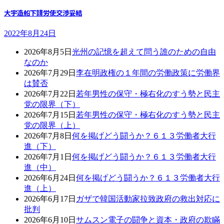
大宇造船下請労使交渉妥結
2022年8月24日
2026年8月5日
光州の記憶を超えて問う誰のための自由
なのか
2026年7月29日
李在明政権の１年間の労働政策に労働界
は賛否
2026年7月22日
若年男性の保守・極右化のすう勢と民主
党の限界（下）
2026年7月15日
若年男性の保守・極右化のすう勢と民主
党の限界（上）
2026年7月8日
何を掲げどう闘うか？６１３労働者大行
進（下）
2026年7月1日
何を掲げどう闘うか？６１３労働者大行
進（中）
2026年6月24日
何を掲げどう闘うか？６１３労働者大行
進（上）
2026年6月17日
ガザで韓国活動家拉致政府の救出対応に
批判
2026年6月10日
サムスン電子の闘争と資本・政府の欺瞞