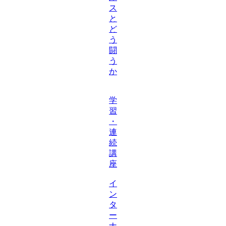
ス
と
ど
う
闘
う
か
学
習
・
連
続
講
座
イ
ン
タ
ー
ナ