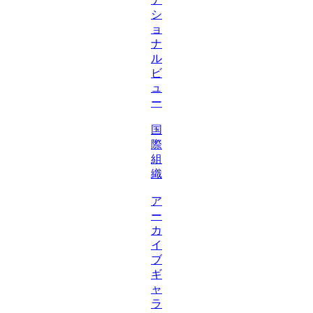
シ
ョ
ナ
ル
ビ
ュ
ー
国
際
組
織
ア
ー
カ
イ
ブ
ギ
ャ
ラ