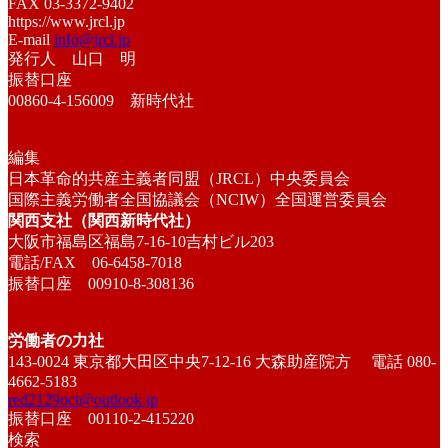
FAX 03-3372-9402
https://www.jrcl.jp
E-mail
info@jrcl.jp
発行人 山口 明
振替口座
00860-4-156009 新時代社
編集
日本革命的共産主義者同盟（JRCL）中央委員会
国際主義労働者全国協議会（NCIW）全国運営委員会
関西支社（関西新時代社）
大阪市福島区福島7-16-10吉村ビル203
電話/FAX 06-6458-7018
振替口座 00910-8-308136
労働者の力社
143-0024 東京都大田区中央7-12-16 大森助産院方 電話 080-
4662-5183
red2129oct@outlook.jp
振替口座 00110-2-415220
検索