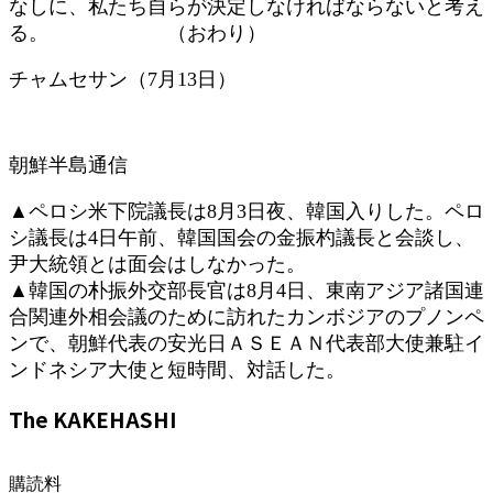
なしに、私たち自らが決定しなければならないと考え
る。 （おわり）
チャムセサン（7月13日）
朝鮮半島通信
▲ペロシ米下院議長は8月3日夜、韓国入りした。ペロ
シ議長は4日午前、韓国国会の金振杓議長と会談し、
尹大統領とは面会はしなかった。
▲韓国の朴振外交部長官は8月4日、東南アジア諸国連
合関連外相会議のために訪れたカンボジアのプノンペ
ンで、朝鮮代表の安光日ＡＳＥＡＮ代表部大使兼駐イ
ンドネシア大使と短時間、対話した。
The KAKEHASHI
購読料