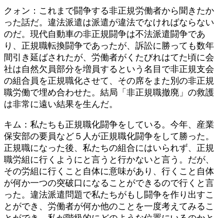
日
クォン：これまで闘争する非正規労働者から聞きたか
時
った話だ。違法派遣は派遣が違法でなければならない
:
のだ。現代自動車の非正規闘争は不法派遣闘争であ
り、正規職転換闘争であったが、訴訟に勝っても数年
間引き延ばされたが、労働者がくたびれはてた頃に会
社は自然欠員部分を増員するという名目で非正規支会
の組合員を正規職化させて、その席をまた別の非正規
職労働で埋め合わせた。結局「非正規職撤廃」の救護
は非常に遠い結果を生んだ。
キム：私たちも正規職化闘争をしている。今年、産業
保安部の要員など５人が正規職化闘争をして勝った。
正規職になった後、私たちの組合にはいられず、正規
職労組に行くようにと言うと行かないと言う。だが、
その労組に行くこと自体に意味があり、行くこと自体
が何か一つの突破口になることができるので行くと言
った。違法派遣問題で私たちがもし闘争を作り出すこ
とができ、労働者が何か他のことを一度考えてみるこ
とができ、私が階級的にどのような位置にいるのかと