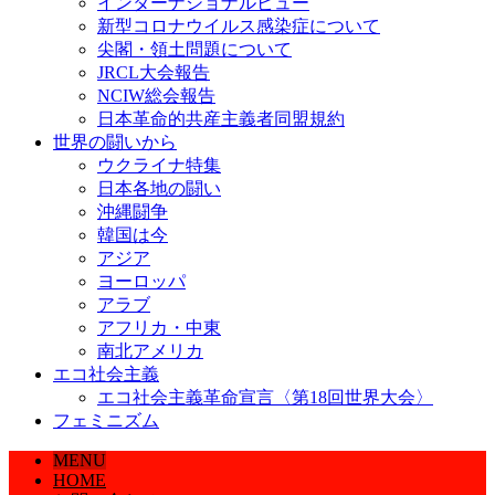
インターナショナルビュー
新型コロナウイルス感染症について
尖閣・領土問題について
JRCL大会報告
NCIW総会報告
日本革命的共産主義者同盟規約
世界の闘いから
ウクライナ特集
日本各地の闘い
沖縄闘争
韓国は今
アジア
ヨーロッパ
アラブ
アフリカ・中東
南北アメリカ
エコ社会主義
エコ社会主義革命宣言〈第18回世界大会〉
フェミニズム
MENU
HOME