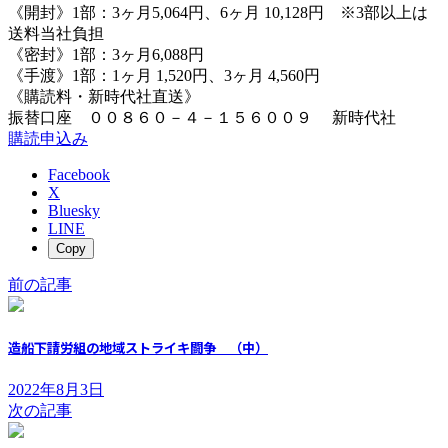
《開封》1部：3ヶ月5,064円、6ヶ月 10,128円 ※3部以上は
送料当社負担
《密封》1部：3ヶ月6,088円
《手渡》1部：1ヶ月 1,520円、3ヶ月 4,560円
《購読料・新時代社直送》
振替口座 ００８６０－４－１５６００９ 新時代社
購読申込み
Facebook
X
Bluesky
LINE
Copy
前の記事
造船下請労組の地域ストライキ闘争 （中）
2022年8月3日
次の記事