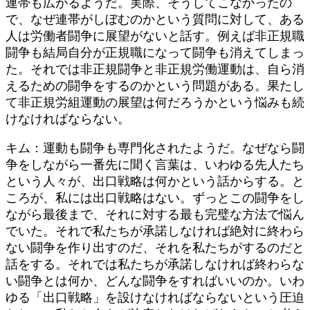
連帯も広がるようだ。実際、そうしてこなかったの
で、なぜ連帯がしぼむのかという質問に対して、ある
人は労働者闘争に展望がないと話す。例えば非正規職
闘争も結局自分が正規職になって闘争も消えてしまっ
た。それでは非正規闘争と非正規労働運動は、自ら消
えるための闘争をするのかという問題がある。果たし
て非正規労組運動の展望は何だろうかという悩みも続
けなければならない。
キム：運動も闘争も専門化されたようだ。なぜなら闘
争をしながら一番先に聞く言葉は、いわゆる先人たち
という人々が、出口戦略は何かという話からする。と
ころが、私には出口戦略はない。ずっとこの闘争をし
ながら最後まで、それに対する最も完璧な方法で悩ん
でいた。それで私たちが承諾しなければ絶対に終わら
ない闘争を作り出すのだ、それを私たちがするのだと
話をする。それでは私たちが承諾しなければ終わらな
い闘争とは何か、どんな闘争をすればいいのか。いわ
ゆる「出口戦略」を設けなければならないという圧迫