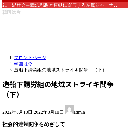
21世紀社会主義の思想と運動に寄与する左翼ジャーナル
韓国は今
フロントページ
韓国は今
造船下請労組の地域ストライキ闘争 （下）
造船下請労組の地域ストライキ闘争
（下）
最
2022年8月18日
2022年8月18日
admin
終
更
社会的連帯闘争をめざして
新