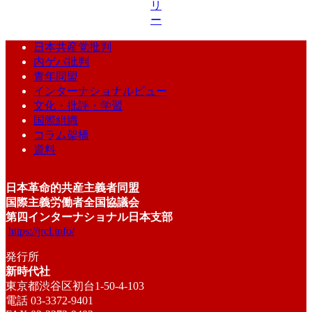
リ
ー
日本共産党批判
内ゲバ批判
青年同盟
インターナショナルビュー
文化・批評・学習
国際組織
コラム架橋
資料
日本革命的共産主義者同盟
国際主義労働者全国協議会
第四インターナショナル日本支部
https://jrcl.info/
発行所
新時代社
東京都渋谷区初台1-50-4-103
電話 03-3372-9401