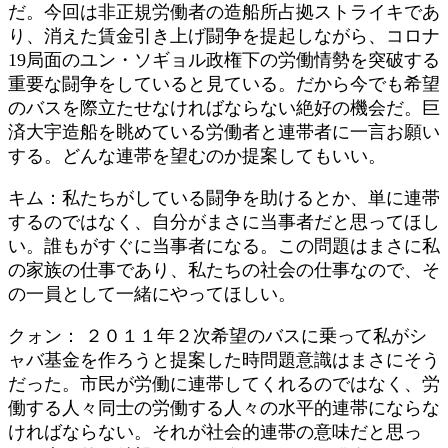
だ。今回は非正規労働者の造船所占拠ストライキであ
り、消えた賃金引き上げ闘争を提起しながら、コロナ
19局面のユン・ソギョル政権下の労働情勢を突破する
重要な闘争をしていると見ている。だから今でも希望
のバスを際立たせなければならない絶好の機会だ。巨
済大宇造船を眺めている労働者と連帯者に一言お願い
する。どんな連帯を望むのか提案してもいい。
キム：私たちがしている闘争を助けるとか、単に連帯
するのではなく、自分がまさに当事者だと思ってほし
い。誰もがすぐに当事者になる。この問題はまさに私
の家族の仕事であり、私たちの社会の仕事なので、そ
の一員として一緒にやってほしい。
クォン： ２０１１年２次希望のバスに乗って私がシ
ャバ基金を作ろうと提案した時問題意識はまさにそう
だった。市民が労働に連帯してくれるのではなく、労
働する人々同士の労働する人々の水平的連帯にならな
ければならない。それが社会的連帯の意味だと思っ