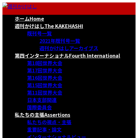
コ
ナ
ン
ビ
ホーム
Home
テ
ゲ
ン
ー
週刊かけはし
The KAKEHASHI
ツ
シ
既刊号一覧
へ
ョ
2021年既刊号一覧
ス
ン
週刊かけはしアーカイブス
キ
に
第四インターナショナル
Fourth International
ッ
移
第18回世界大会
プ
動
第17回世界大会
第16回世界大会
第15回世界大会
第11回世界大会
日本支部関連
国際委員会
私たちの主張
Assertions
私たちの視点・主張
重要記事・論文
インターナショナルビュー