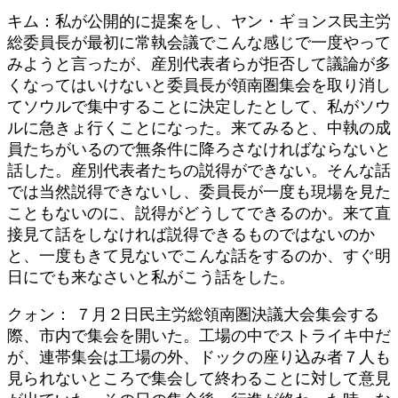
キム：私が公開的に提案をし、ヤン・ギョンス民主労
総委員長が最初に常執会議でこんな感じで一度やって
みようと言ったが、産別代表者らが拒否して議論が多
くなってはいけないと委員長が領南圏集会を取り消し
てソウルで集中することに決定したとして、私がソウ
ルに急きょ行くことになった。来てみると、中執の成
員たちがいるので無条件に降ろさなければならないと
話した。産別代表者たちの説得ができない。そんな話
では当然説得できないし、委員長が一度も現場を見た
こともないのに、説得がどうしてできるのか。来て直
接見て話をしなければ説得できるものではないのか
と、一度もきて見ないでこんな話をするのか、すぐ明
日にでも来なさいと私がこう話をした。
クォン： ７月２日民主労総領南圏決議大会集会する
際、市内で集会を開いた。工場の中でストライキ中だ
が、連帯集会は工場の外、ドックの座り込み者７人も
見られないところで集会して終わることに対して意見