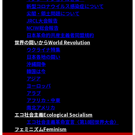
新型コロナウイルス感染症について
尖閣・領土問題について
JRCL大会報告
NCIW総会報告
日本革命的共産主義者同盟規約
世界の闘いから
World Revolution
ウクライナ特集
日本各地の闘い
沖縄闘争
韓国は今
アジア
ヨーロッパ
アラブ
アフリカ・中東
南北アメリカ
エコ社会主義
Ecological Socialism
エコ社会主義革命宣言〈第18回世界大会〉
フェミニズム
Feminism