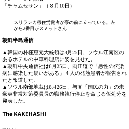
「チャムセサン」（８月10日）
スリランカ移住労働者が寮の前に立っている。左
から2番目がスミットさん
朝鮮半島通信
▲韓国の朴槿恵元大統領は8月25日、ソウル江南区の
あるホテルの中華料理店に姿を見せた。
▲朝鮮中央通信社は8月25日、両江道で「悪性の伝染
病に感染した疑いがある」４人の発熱患者が報告され
たと報道した。
▲ソウル南部地裁は8月26日、与党「国民の力」の朱
豪英非常対策委員長の職務執行停止を命じる仮処分を
発表した。
The KAKEHASHI