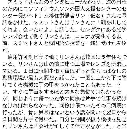
スミットさんとのインタビューが終わり、次の日程
のためにコソフィアウムソン外国人支援センターのセ
ンター長がベトナム移住労働者リン（仮名）さんに電
話をかけた。スミットさんはリンさんに「顔を出して
くれよ、会いたいよ」と話した。セングクにある光学
レンズ会社で働くリンさんは、コロナが発生する以
前、スミットさんと韓国語の授業を一緒に受けた友達
だ。
雇用許可制ビザで働くリンさんは韓国に５年住んで
いる。リンさんは山の懐に建つ工場でレンズを研磨し
ている。１日12時間半働く彼はずっと立ちっぱなしの
勤務環境が最も大変だと話した。一度は上から下に降
りてくる機械に手の甲をつかれたこともあった。幸
い、すぐに手当をするほど大きな負傷ではなかった
が、同じように傷ついた彼の同僚は片手で仕事を続け
なければならなかった。同僚は傷ついたその日病院に
行ったが、骨に異常はないという話を聞いて翌日から
２日間を片手で働いた。自分と仲間が扱う機械を見せ
たリンさんは「会社が忙しくて仕方がなかった」と当