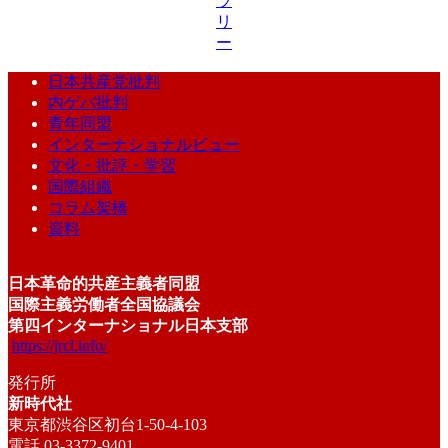
ラ
リ
ー
日本共産党批判
内ゲバ批判
青年同盟
インターナショナルビュー
文化・批評・学習
国際組織
コラム架橋
資料
日本革命的共産主義者同盟
国際主義労働者全国協議会
第四インターナショナル日本支部
https://jrcl.info/
発行所
新時代社
東京都渋谷区初台1-50-4-103
電話 03-3372-9401