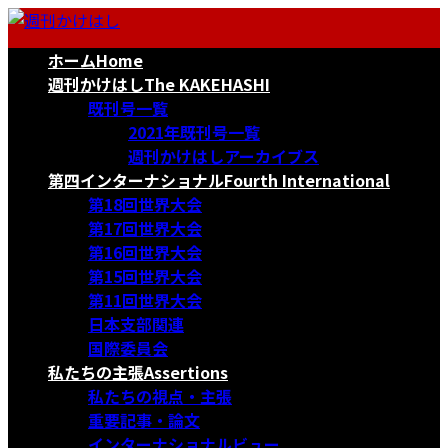
コ
ナ
ン
ビ
ホーム
Home
テ
ゲ
ン
ー
週刊かけはし
The KAKEHASHI
ツ
シ
既刊号一覧
へ
ョ
2021年既刊号一覧
ス
ン
週刊かけはしアーカイブス
キ
に
第四インターナショナル
Fourth International
ッ
移
第18回世界大会
プ
動
第17回世界大会
第16回世界大会
第15回世界大会
第11回世界大会
日本支部関連
国際委員会
私たちの主張
Assertions
私たちの視点・主張
重要記事・論文
インターナショナルビュー