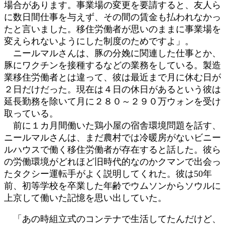
場合があります。事業場の変更を要請すると、友人ら
に数日間仕事を与えず、その間の賃金も払われなかっ
たと言いました。移住労働者が思いのままに事業場を
変えられないようにした制度のためですよ」。
ニールマルさんは、豚の分娩に関連した仕事とか、
豚にワクチンを接種するなどの業務をしている。製造
業移住労働者とは違って、彼は最近まで月に休む日が
２日だけだった。現在は４日の休日があるという彼は
延長勤務を除いて月に２８０～２９０万ウォンを受け
取っている。
前に１カ月間働いた鶏小屋の宿舎環境問題を話す、
ニールマルさんは、まだ農村では冷暖房がないビニー
ルハウスで働く移住労働者が存在すると話した。彼ら
の労働環境がどれほど旧時代的なのかクマンで出会っ
たタクシー運転手がよく説明してくれた。彼は50年
前、初等学校を卒業した年齢でウムソンからソウルに
上京して働いた記憶を思い出していた。
「あの時組立式のコンテナで生活してたんだけど、