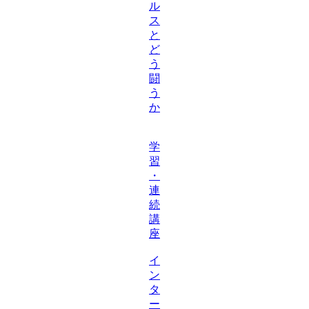
ル
ス
と
ど
う
闘
う
か
学
習
・
連
続
講
座
イ
ン
タ
ー