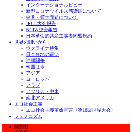
インターナショナルビュー
新型コロナウイルス感染症について
尖閣・領土問題について
JRCL大会報告
NCIW総会報告
日本革命的共産主義者同盟規約
世界の闘いから
ウクライナ特集
日本各地の闘い
沖縄闘争
韓国は今
アジア
ヨーロッパ
アラブ
アフリカ・中東
南北アメリカ
エコ社会主義
エコ社会主義革命宣言〈第18回世界大会〉
フェミニズム
MENU