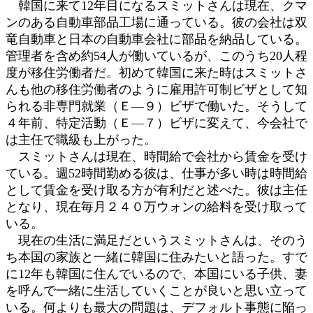
韓国に来て12年目になるスミットさんは現在、クマ
ンのある自動車部品工場に通っている。彼の会社は双
竜自動車と日本の自動車会社に部品を納品している。
管理者を含め約54人が働いているが、このうち20人程
度が移住労働者だ。初めて韓国に来た時はスミットさ
んも他の移住労働者のように雇用許可制ビザとして知
られる非専門就業（Ｅ―９）ビザで働いた。そうして
４年前、特定活動（Ｅ―７）ビザに変えて、今会社で
は主任で職級も上がった。
スミットさんは現在、時間給で会社から賃金を受け
ている。週52時間勤める彼は、仕事が多い時は時間給
として賃金を受け取る方が有利だと述べた。彼は主任
となり、現在毎月２４０万ウォンの給料を受け取って
いる。
現在の生活に満足だというスミットさんは、そのう
ち本国の家族と一緒に韓国に住みたいと語った。すで
に12年も韓国に住んでいるので、本国にいる子供、妻
を呼んで一緒に生活していくことが良いと思い立って
いる。何よりも最大の問題は、デフォルト事態に陥っ