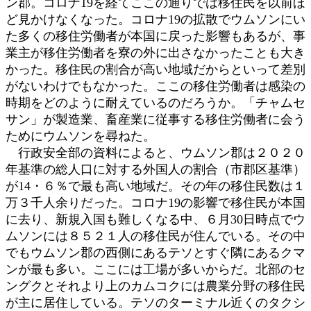
ン郡。コロナ19を経てここの通りでは移住民を以前ほ
日
ど見かけなくなった。コロナ19の拡散でウムソンにい
時
:
た多くの移住労働者が本国に戻った影響もあるが、事
業主が移住労働者を寮の外に出さなかったことも大き
かった。移住民の割合が高い地域だからといって差別
がないわけでもなかった。ここの移住労働者は感染の
時期をどのように耐えているのだろうか。「チャムセ
サン」が製造業、畜産業に従事する移住労働者に会う
ためにウムソンを尋ねた。
行政安全部の資料によると、ウムソン郡は２０２０
年基準の総人口に対する外国人の割合（市郡区基準）
が14・６％で最も高い地域だ。その年の移住民数は１
万３千人余りだった。コロナ19の影響で移住民が本国
に去り、新規入国も難しくなる中、６月30日時点でウ
ムソンには８５２１人の移住民が住んでいる。その中
でもウムソン郡の西側にあるテソとすぐ隣にあるクマ
ンが最も多い。ここには工場が多いからだ。北部のセ
ングクとそれより上のカムコクには農業分野の移住民
が主に居住している。テソのターミナル近くのタクシ