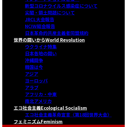
新型コロナウイルス感染症について
尖閣・領土問題について
JRCL大会報告
NCIW総会報告
日本革命的共産主義者同盟規約
世界の闘いから
World Revolution
ウクライナ特集
日本各地の闘い
沖縄闘争
韓国は今
アジア
ヨーロッパ
アラブ
アフリカ・中東
南北アメリカ
エコ社会主義
Ecological Socialism
エコ社会主義革命宣言〈第18回世界大会〉
フェミニズム
Feminism