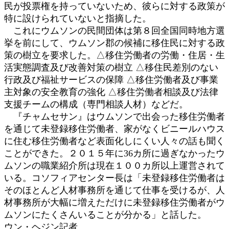
民が投票権を持っていないため、彼らに対する政策が
特に設けられていないと指摘した。
これにウムソンの民間団体は第８回全国同時地方選
挙を前にして、ウムソン郡の候補に移住民に対する政
策の樹立を要求した。△移住労働者の労働・住居・生
活実態調査及び改善対策の樹立 △移住民差別のない
行政及び福祉サービスの保障 △移住労働者及び事業
主対象の安全教育の強化 △移住労働者相談及び法律
支援チームの構成（専門相談人材）などだ。
『チャムセサン』はウムソンで出会った移住労働者
を通じて未登録移住労働者、家がなくビニールハウス
に住む移住労働者など表面化しにくい人々の話も聞く
ことができた。２０１５年に36カ所に過ぎなかったウ
ムソンの職業紹介所は現在１００カ所以上運営されて
いる。コソフィアセンター長は「未登録移住労働者は
そのほとんど人材事務所を通じて仕事を受けるが、人
材事務所が大幅に増えただけに未登録移住労働者がウ
ムソンにたくさんいることが分かる」と話した。
ウン・ヘジン記者