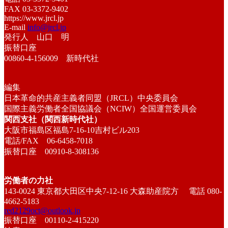
FAX 03-3372-9402
https://www.jrcl.jp
E-mail
info@jrcl.jp
発行人 山口 明
振替口座
00860-4-156009 新時代社
編集
日本革命的共産主義者同盟（JRCL）中央委員会
国際主義労働者全国協議会（NCIW）全国運営委員会
関西支社（関西新時代社）
大阪市福島区福島7-16-10吉村ビル203
電話/FAX 06-6458-7018
振替口座 00910-8-308136
労働者の力社
143-0024 東京都大田区中央7-12-16 大森助産院方 電話 080-
4662-5183
red2129oct@outlook.jp
振替口座 00110-2-415220