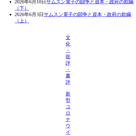
2026年6月10日
サムスン電子の闘争と資本・政府の欺瞞
（下）
2026年6月3日
サムスン電子の闘争と資本・政府の欺瞞
（上）
文
化
・
批
評
・
書
評
新
型
コ
ロ
ナ
ウ
イ