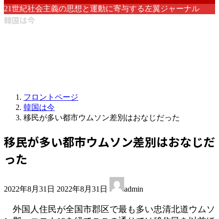
21世紀社会主義の思想と運動に寄与する左翼ジャーナル
韓国は今
フロントページ
韓国は今
移民が多い都市ウムソン差別はおなじだった
移民が多い都市ウムソン差別はおなじだ
った
最
2022年8月31日
2022年8月31日
admin
終
更
外国人住民が全国市郡区で最も多い忠清北道ウムソ
新