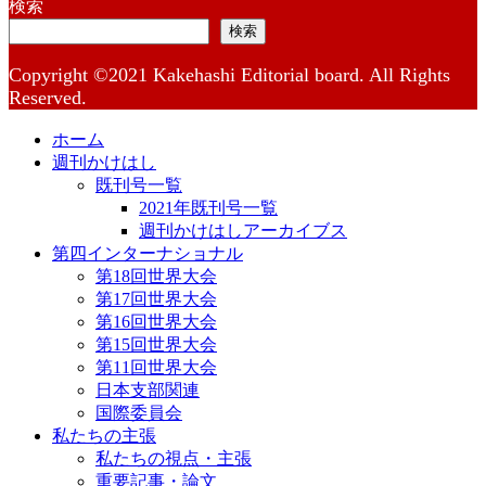
検索
検索
Copyright ©2021 Kakehashi Editorial board. All Rights
Reserved.
ホーム
週刊かけはし
既刊号一覧
2021年既刊号一覧
週刊かけはしアーカイブス
第四インターナショナル
第18回世界大会
第17回世界大会
第16回世界大会
第15回世界大会
第11回世界大会
日本支部関連
国際委員会
私たちの主張
私たちの視点・主張
重要記事・論文