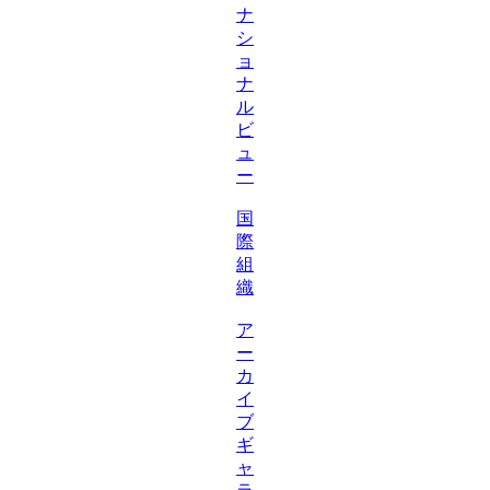
ナ
シ
ョ
ナ
ル
ビ
ュ
ー
国
際
組
織
ア
ー
カ
イ
ブ
ギ
ャ