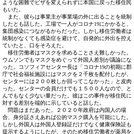
ような困難でビザを変えられずに本国に戻った移住民
もいた。
また、彼らは事業主が事業場の外に出ることを統制
したとも話した。工場で一人がコロナ19にかかると、
集団感染につながるからだった。しかし移住労働者は
統制がなくても感染症を避けて、自発的に外出を控え
ていたと、口をそろえた。
移住労働者はマスクを求めることさえ難しかった。
ウムソンでもマスクをめぐって外国人差別が議論にな
った。コソフィアセンター長は「コロナ19の初期に郡
庁で社会福祉施設にはマスクを２千枚を配付したが、
センターには２００枚しか回ってこなかった」と皮肉
った。センターの会員だけでも１５００人なので、と
んでもなく少ない量だった。彼はこの事件が移住民に
対する差別を端的に示していると話した。
問題はまだあった。２０２０年政府は内国人の場
合、身分証さえあれば公的マスク購入を可能にした。
しかし外国人は外国人登録証だけでなく健康保険証も
提示するようにしたが、そのため移住労働者が薬局を