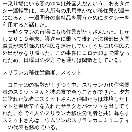
ー乗り場にいる客の70％は外国人だという。あるタク
シー運転手は、本人所有の乗用車がない移住民が週末
になると、一週間分の食料品を買うためにタクシーを
利用すると話した。
一時クマンの市場にも移住民がたくさんいた。しか
し２０１９年末、護送車に乗って現れた法務部出入国
職員が未登録の移住民を連行していくうちに移住民の
外出がかなり減った。この事件にコロナ19まで重なっ
たため、日曜日の夕方でも通りは閑散としている。
スリランカ移住労働者、スミット
コロナ19の拡散がくずつく中、スリランカ移住労働
者のスミットさんと彼の寮で会うことができた。夕方
に訪れた記者にスミットさんと仲間たちは栽培したト
マトと春唐辛子を入れたサラダとバゲットを出してく
れた。寮で４人のスリランカ移住労働者と共に暮らす
スミットさんは、ウムソンのスリランカコミュニティ
ーの代表も務めている。