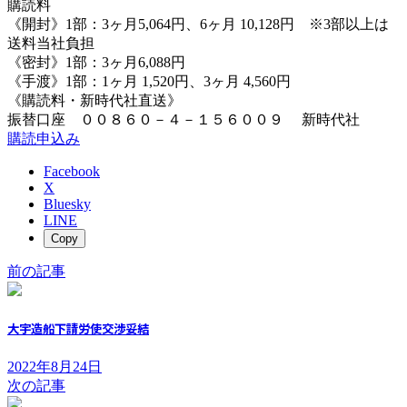
購読料
《開封》1部：3ヶ月5,064円、6ヶ月 10,128円 ※3部以上は
送料当社負担
《密封》1部：3ヶ月6,088円
《手渡》1部：1ヶ月 1,520円、3ヶ月 4,560円
《購読料・新時代社直送》
振替口座 ００８６０－４－１５６００９ 新時代社
購読申込み
Facebook
X
Bluesky
LINE
Copy
前の記事
大宇造船下請労使交渉妥結
2022年8月24日
次の記事