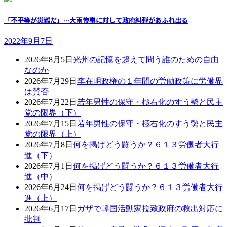
「不平等が災難だ」…大雨惨事に対して政府糾弾があふれ出る
2022年9月7日
2026年8月5日
光州の記憶を超えて問う誰のための自由
なのか
2026年7月29日
李在明政権の１年間の労働政策に労働界
は賛否
2026年7月22日
若年男性の保守・極右化のすう勢と民主
党の限界（下）
2026年7月15日
若年男性の保守・極右化のすう勢と民主
党の限界（上）
2026年7月8日
何を掲げどう闘うか？６１３労働者大行
進（下）
2026年7月1日
何を掲げどう闘うか？６１３労働者大行
進（中）
2026年6月24日
何を掲げどう闘うか？６１３労働者大行
進（上）
2026年6月17日
ガザで韓国活動家拉致政府の救出対応に
批判