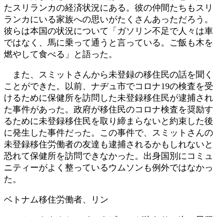
たスリランカの経済状況にある。彼の仲間たちもスリ
ランカにいる家族への思いがたくさんあっただろう。
彼らは本国の状況について「ガソリン不足で人々は車
ではなく、馬に乗って通うと言っている。ご飯も木を
燃やして食べる」と語った。
また、スミットさんから未登録の移住民の話を聞く
ことができた。以前、ナヂュ市でコロナ19の検査を受
けるために保健所を訪問した未登録移住民が逮捕され
た事件があった。政府が移住民のコロナ検査を奨励す
るために未登録移住民を取り締まらないと約束した後
に発生した事件だった。この事件で、スミットさんの
未登録移住労働者の友達も逮捕されるかもしれないと
恐れて保健所を訪問できなかった。出身国別にコミュ
ニティーがよく整っているウムソンも例外ではなかっ
た。
ベトナム移住労働者、リン