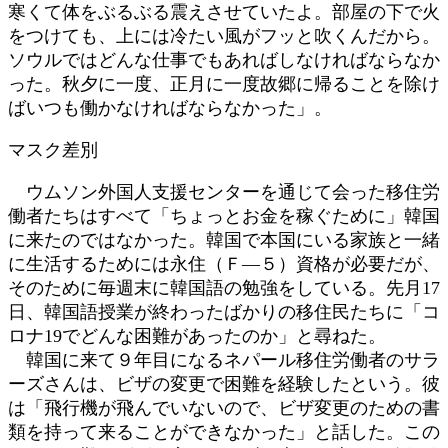
寒くて体をぶるぶる震えさせていたよ。部屋の下で火
をつけても、上には冷たい風がフッと吹くんだから。
ソウルではどんな仕事でもあればしなければならなか
った。秋夕に一度、正月に一度故郷に帰ることを除け
ばいつも働かなければならなかった」。
マスク差別
ウムソン外国人支援センターを通じて会った移住労
働者たちはすべて「ちょっとお金を稼ぐために」韓国
に来たのではなかった。韓国で本国にいる家族と一緒
に生活するためには永住（Ｆ―５）資格が必要だが、
そのために毎週末に韓国語の勉強をしている。先月17
日、韓国語授業が終わったばかりの移住民たちに「コ
ロナ19でどんな困難があったのか」と尋ねた。
韓国に来て９年目になるネパール移住労働者のサラ
ーズさんは、ビザの変更で困難を経験したという。彼
は「飛行機が飛んでいないので、ビザ変更のための書
類を持って来ることができなかった」と話した。この