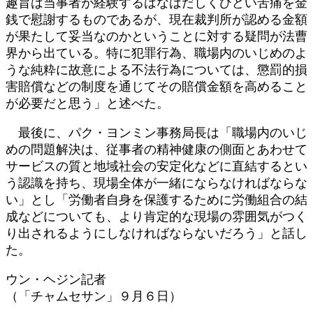
趣旨は当事者が経験するはなはだしくひどい苦痛を金
銭で慰謝するものであるが、現在裁判所が認める金額
が果たして妥当なのかということに対する疑問が法曹
界から出ている。特に犯罪行為、職場内のいじめのよ
うな純粋に故意による不法行為については、懲罰的損
害賠償などの制度を通じてその賠償金額を高めること
が必要だと思う」と述べた。
最後に、パク・ヨンミン事務局長は「職場内のいじ
めの問題解決は、従事者の精神健康の側面とあわせて
サービスの質と地域社会の安定化などに直結するとい
う認識を持ち、現場全体が一緒にならなければならな
い」とし「労働者自身を保護するために労働組合の結
成などについても、より肯定的な現場の雰囲気がつく
り出されるようにしなければならないだろう」と話し
た。
ウン・ヘジン記者
（「チャムセサン」９月６日）