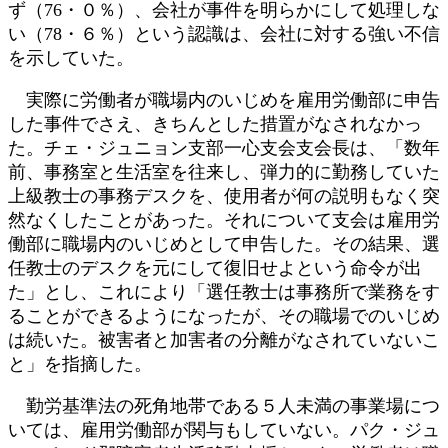
ず（76・０％）、会社が事件を明らかにして処理しな
い（78・６％）という認識は、会社に対する強い不信
を示していた。
実際に労働者が職場内のいじめを雇用労働部に申告
した事件でさえ、きちんとした措置がなされなかっ
た。チェ・ジュニョン支部一心支会支会長は、「数年
前、事務室と生活室を往来し、弾力的に勤務していた
上級教士の事務デスクを、使用者が何の説明もなく突
然なくしたことがあった。それについて支会は雇用労
働部に職場内のいじめとして申告した。その結果、選
任教士のデスクを元にして復旧せよという命令が出
た」とし、これにより「選任教士は事務所で業務をす
ることができるようになったが、その職場でのいじめ
は続いた。被害者と加害者の分離がなされていないこ
と」を指摘した。
勤労基準法の死角地帯である５人未満の事業場につ
いては、雇用労働部が関与もしていない。パク・ジュ