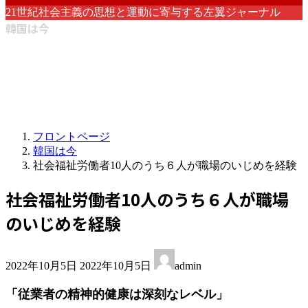
21世紀社会主義の思想と運動に寄与する左翼ジャーナル
韓国は今
フロントページ
韓国は今
社会福祉労働者10人のうち６人が職場のいじめを経験
社会福祉労働者10人のうち６人が職場
のいじめを経験
最
2022年10月5日
2022年10月5日
admin
終
更
「従業者の精神的健康は深刻なレベル」
新