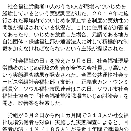
日
社会福祉労働者10人のうち6人が職場内でいじめを
時
経験しているという実態調査が出た。２０１９年に施
:
行された職場内でのいじめを禁止する制度の実効性の
問題が提起されている状況だ。これに使用者が加害者
であったり、いじめを放置した場合、元請である地方
自治団体・保健福祉部が運営法人に対して積極的な制
裁を加えなければならないという主張が提起された。
「社会福祉の日」を控えた９月６日、社会福祉現場
労働者のいじめ経験の割合が全体の会社員より高いと
いう実態調査結果が発表された。全国公共運輸社会サ
ービス労組社会福祉部（支部）、正義党カン・ウンミ
議員室、ソウル福祉市民連帯はこの日、ソウル市社会
福祉士協会で「社会福祉施設職場内いじめ討論会」を
開き、改善案を模索した。
労組が５月２日から約１カ月間で３１３人の社会福
祉現場労働者を対象に実施した実態調査によると、回
答者の59・１％（１８５人）が最近１年間で職場内の