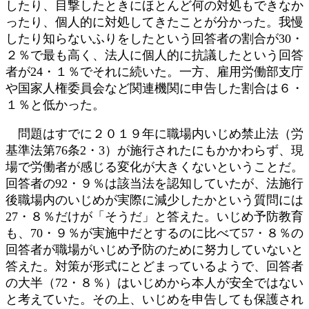
したり、目撃したときにほとんど何の対処もできなか
ったり、個人的に対処してきたことが分かった。我慢
したり知らないふりをしたという回答者の割合が30・
２％で最も高く、法人に個人的に抗議したという回答
者が24・１％でそれに続いた。一方、雇用労働部支庁
や国家人権委員会など関連機関に申告した割合は６・
１％と低かった。
問題はすでに２０１９年に職場内いじめ禁止法（労
基準法第76条2・3）が施行されたにもかかわらず、現
場で労働者が感じる変化が大きくないということだ。
回答者の92・９％は該当法を認知していたが、法施行
後職場内のいじめが実際に減少したかという質問には
27・８％だけが「そうだ」と答えた。いじめ予防教育
も、70・９％が実施中だとするのに比べて57・８％の
回答者が職場がいじめ予防のために努力していないと
答えた。対策が形式にとどまっているようで、回答者
の大半（72・８％）はいじめから本人が安全ではない
と考えていた。その上、いじめを申告しても保護され