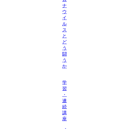
ナ
ウ
イ
ル
ス
と
ど
う
闘
う
か
学
習
・
連
続
講
座