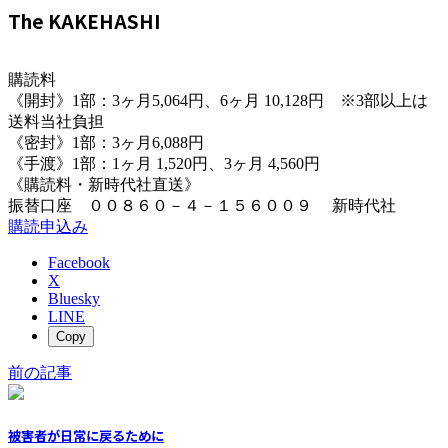
The KAKEHASHI
購読料
《開封》1部：3ヶ月5,064円、6ヶ月 10,128円 ※3部以上は
送料当社負担
《密封》1部：3ヶ月6,088円
《手渡》1部：1ヶ月 1,520円、3ヶ月 4,560円
《購読料・新時代社直送》
振替口座 ００８６０－４－１５６００９ 新時代社
購読申込み
Facebook
X
Bluesky
LINE
Copy
前の記事
被害者が日常に戻るために