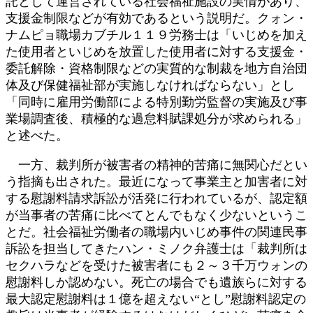
託として運営されている社会福祉施設の実情があり、
支援金制限などが有効であるという説明だ。クォン・
ナムピョ職場カブチル１１９労務士は「いじめを加え
た使用者といじめを放置した使用者に対する支援金・
委託解除・資格制限などの実質的な制裁を地方自治団
体及び保健福祉部が実施しなければならない」とし
「同時に雇用労働部による特別勤労監督の実施及び事
業場調査後、積極的な過怠料賦課処分が求められる」
と述べた。
一方、裁判所が被害者の精神的苦痛に無関心だとい
う指摘も出された。最近になって事業主と加害者に対
する慰謝料請求訴訟が活発に行われているが、認定額
が当事者の苦痛に比べてとんでもなく少ないというこ
とだ。社会福祉労働者の職場内いじめ事件の関連民事
訴訟を担当してきたハン・ミノク弁護士は「裁判所は
セクハラなどを受けた被害者にも２～３千万ウォンの
慰謝料しか認めない。死亡の場合でも遺族らに対する
最大認定慰謝料は１億を超えない“とし”慰謝料認定の