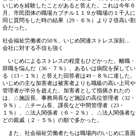
いじめを経験したことがあると答えた。これは今年６
月、市民団体の職場カプチル１１９が職場の１千人に
同じ質問をした時の結果（29・６％）より２倍高い割
合だった。
社会福祉労働者の50％、いじめ関連ストレス深刻…
会社に対する不信も強く
いじめによるストレスの程度もひどかった。離職・
辞職を悩んだ（36・７％）、あるいは病院を探してい
る（13・１％）と答えた回答者は49・８％に達した。
いじめの主な加害者は被害者よりも職級の高い上司や
管理者が半分を超えた。加害者として指摘されたの
は、△施設長、事務局長など施設の高位管理者（32・
９％）、△チーム長、課長など中間管理者（23・
１％）、△法人関係者（６・２％）、△法人関係者な
どの親戚（２・５％）の順で多かった。
また、社会福祉労働者たちは職場内のいじめに直面