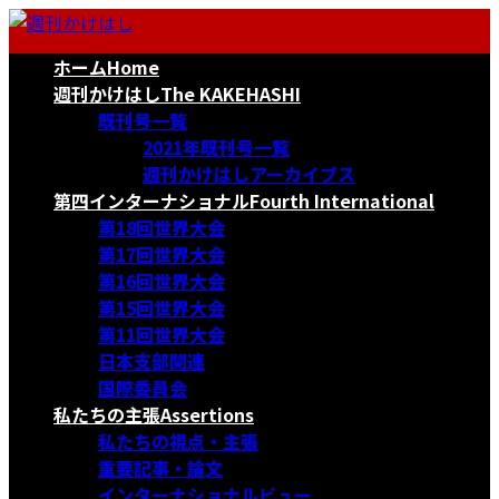
コ
ナ
ン
ビ
ホーム
Home
テ
ゲ
ン
ー
週刊かけはし
The KAKEHASHI
ツ
シ
既刊号一覧
へ
ョ
2021年既刊号一覧
ス
ン
週刊かけはしアーカイブス
キ
に
第四インターナショナル
Fourth International
ッ
移
第18回世界大会
プ
動
第17回世界大会
第16回世界大会
第15回世界大会
第11回世界大会
日本支部関連
国際委員会
私たちの主張
Assertions
私たちの視点・主張
重要記事・論文
インターナショナルビュー