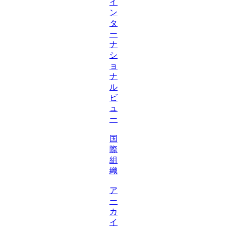
イ
ン
タ
ー
ナ
シ
ョ
ナ
ル
ビ
ュ
ー
国
際
組
織
ア
ー
カ
イ