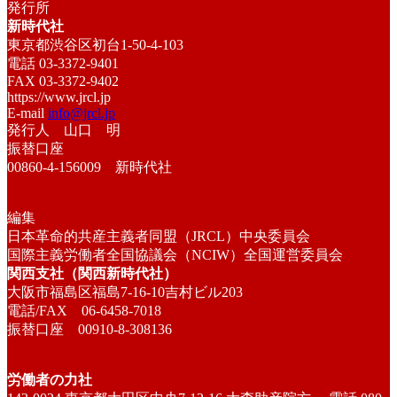
発行所
新時代社
東京都渋谷区初台1-50-4-103
電話 03-3372-9401
FAX 03-3372-9402
https://www.jrcl.jp
E-mail
info@jrcl.jp
発行人 山口 明
振替口座
00860-4-156009 新時代社
編集
日本革命的共産主義者同盟（JRCL）中央委員会
国際主義労働者全国協議会（NCIW）全国運営委員会
関西支社（関西新時代社）
大阪市福島区福島7-16-10吉村ビル203
電話/FAX 06-6458-7018
振替口座 00910-8-308136
労働者の力社