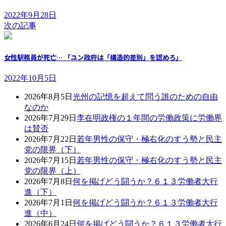
2022年9月28日
次の記事
女性駅務員が死亡… 「ユン政府は「構造的差別」を認めろ」
2022年10月5日
2026年8月5日
光州の記憶を超えて問う誰のための自由
なのか
2026年7月29日
李在明政権の１年間の労働政策に労働界
は賛否
2026年7月22日
若年男性の保守・極右化のすう勢と民主
党の限界（下）
2026年7月15日
若年男性の保守・極右化のすう勢と民主
党の限界（上）
2026年7月8日
何を掲げどう闘うか？６１３労働者大行
進（下）
2026年7月1日
何を掲げどう闘うか？６１３労働者大行
進（中）
2026年6月24日
何を掲げどう闘うか？６１３労働者大行