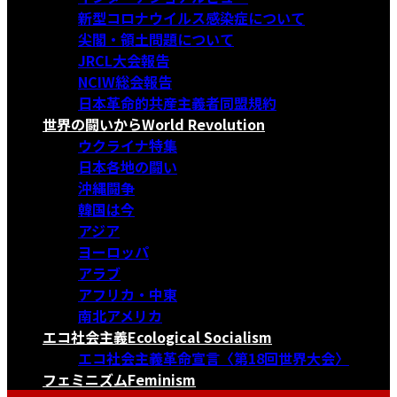
新型コロナウイルス感染症について
尖閣・領土問題について
JRCL大会報告
NCIW総会報告
日本革命的共産主義者同盟規約
世界の闘いから
World Revolution
ウクライナ特集
日本各地の闘い
沖縄闘争
韓国は今
アジア
ヨーロッパ
アラブ
アフリカ・中東
南北アメリカ
エコ社会主義
Ecological Socialism
エコ社会主義革命宣言〈第18回世界大会〉
フェミニズム
Feminism