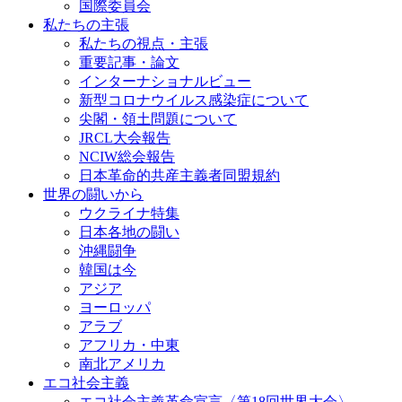
国際委員会
私たちの主張
私たちの視点・主張
重要記事・論文
インターナショナルビュー
新型コロナウイルス感染症について
尖閣・領土問題について
JRCL大会報告
NCIW総会報告
日本革命的共産主義者同盟規約
世界の闘いから
ウクライナ特集
日本各地の闘い
沖縄闘争
韓国は今
アジア
ヨーロッパ
アラブ
アフリカ・中東
南北アメリカ
エコ社会主義
エコ社会主義革命宣言〈第18回世界大会〉