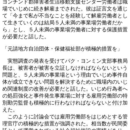
ヨンチンド郡障害者生活移動支援センター労働者は職
場でいじめに続き解雇までされた。彼は証言文を通じ
て「今まで私が不当なことを経験して解雇労働者とし
て生きていくのは結局５人未満の事業場労働者だか
ら」とし、５人未満の事業場労働者に対する保護措置
が必要だと話した。
「元請地方自治団体・保健福祉部が積極的措置を」
実態調査の発表を受けてパク・ヨンミン支部事務局
長は、被害者が被害を立証しなければならないという
問題と、５人未満の事業場という理由でいじめ事件自
体が成立できない問題を解決するために職場内のいじ
め関連制度の改善が必要だと話した。いじめ行為者へ
の処罰強化と事件発生事業場に対する雇用労働部の特
別勤労監督も積極的に行わなければならないと付け加
えた。
このように討論会では雇用労働部をはじめとする管
理官庁の積極的な措置が強調された。相当数が民間委