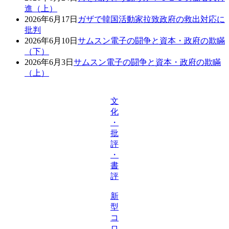
進（上）
2026年6月17日
ガザで韓国活動家拉致政府の救出対応に
批判
2026年6月10日
サムスン電子の闘争と資本・政府の欺瞞
（下）
2026年6月3日
サムスン電子の闘争と資本・政府の欺瞞
（上）
文
化
・
批
評
・
書
評
新
型
コ
ロ