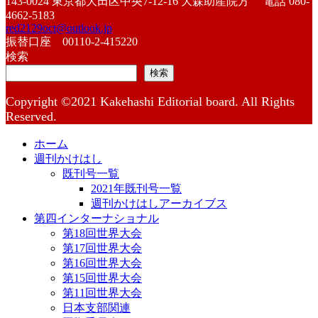
143-0024 東京都大田区中央7-12-16 大森助産院方 電話 080-
4662-5183
red2129oct@outlook.jp
振替口座 00110-2-415220
検索
検索
Copyright ©2021 Kakehashi Editorial board. All Rights
Reserved.
ホーム
週刊かけはし
既刊号一覧
2021年既刊号一覧
週刊かけはしアーカイブス
第四インターナショナル
第18回世界大会
第17回世界大会
第16回世界大会
第15回世界大会
第11回世界大会
日本支部関連