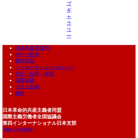
ブ
ギ
ャ
ラ
リ
ー
日本共産党批判
内ゲバ批判
青年同盟
インターナショナルビュー
文化・批評・学習
国際組織
コラム架橋
資料
日本革命的共産主義者同盟
国際主義労働者全国協議会
第四インターナショナル日本支部
https://jrcl.info/