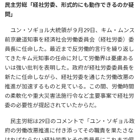
民主労総「経社労委、形式的にも動作できるのか疑
新
日
問」
時
:
ユン・ソギョル大統領が９月29日、キム・ムンス
前京畿道知事を経済社会労働委員会（経社労委）委
員長に任命した。最近まで反労働的言行を繰り返し
てきたキム元知事の任命に対して労働界は憂慮ある
いは強い批判を表明した。政府が経社労委委員長を
新たに任命しながら、経社労委を通じた労働改悪の
推進が加速するものと見ている。この間、労働時間
の柔軟化や重大災害法施行令など主要事案で経社労
委の必要性が提起されていたからだ。
民主労総は29日のコメントで「ユン・ソギョル政
府の労働改悪推進に付き添ってその職責を果たさな
ければならない経社労委とその委員長にこれまで偏