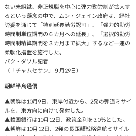
ない未組織、非正規職を中心に弾力勤労制が拡大す
るという懸念の中で、ムン・ジェイン政府は、経社
労委を通じて「特別延長勤労認可」、「弾力的勤労
時間制単位期間の６カ月への延長」、「選択的勤労
時間制精算期間を３カ月まで拡大」するなど一連の
柔軟化措置を施行した。
パク・ダソル記者
（「チャムセサン」９月29日）
朝鮮半島通信
▲朝鮮は10月9日、東岸付近から、2発の弾道ミサイ
ルを、東方向に向けて発射した。
▲韓国銀行は10月12日、政策金利を3.0％とした。
▲朝鮮は10月12日、2発の長距離戦略巡航ミサイル