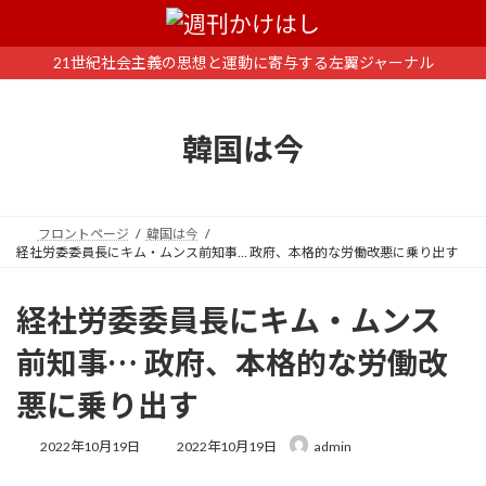
コ
ナ
ン
ビ
テ
ゲ
21世紀社会主義の思想と運動に寄与する左翼ジャーナル
ン
ー
ツ
シ
へ
ョ
韓国は今
ス
ン
キ
に
ッ
移
プ
動
フロントページ
韓国は今
経社労委委員長にキム・ムンス前知事… 政府、本格的な労働改悪に乗り出す
経社労委委員長にキム・ムンス
前知事… 政府、本格的な労働改
悪に乗り出す
最
2022年10月19日
2022年10月19日
admin
終
更