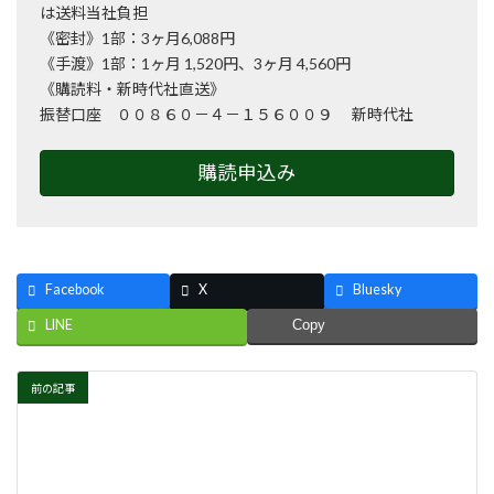
は送料当社負担
《密封》1部：3ヶ月6,088円
《手渡》1部：1ヶ月 1,520円、3ヶ月 4,560円
《購読料・新時代社直送》
振替口座 ００８６０－４－１５６００９ 新時代社
購読申込み
Facebook
X
Bluesky
LINE
Copy
前の記事