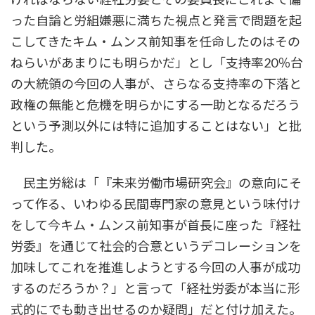
った自論と労組嫌悪に満ちた視点と発言で問題を起
こしてきたキム・ムンス前知事を任命したのはその
ねらいがあまりにも明らかだ」とし「支持率20％台
の大統領の今回の人事が、さらなる支持率の下落と
政権の無能と危機を明らかにする一助となるだろう
という予測以外には特に追加することはない」と批
判した。
民主労総は「『未来労働市場研究会』の意向にそ
って作る、いわゆる民間専門家の意見という味付け
をして今キム・ムンス前知事が首長に座った『経社
労委』を通じて社会的合意というデコレーションを
加味してこれを推進しようとする今回の人事が成功
するのだろうか？」と言って「経社労委が本当に形
式的にでも動き出せるのか疑問」だと付け加えた。