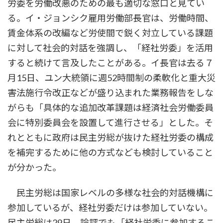
労委を労働改悪のための最も適切な窓口と見てい
る。イ・ジョンシク雇用労働部長官は、労働時間、
賃金体系の改編など労使間で鋭く対立している課題
に対して社会的対話を強調し、「経社労委」を活用
すると続けて言及したことがある。イ長官は去る７
月15日、ユン大統領に週52時間制の柔軟化と重大災
害法施行令改正などが盛り込まれた業務報告をしな
がらも「具体的な追加改革課題は経済社会労働委員
会に特別委員会を設置して進行させる」とした。そ
れとともに政府は民主労総が抜けた経社労委の構成
を補完するために他の方式なども検討していること
が分かった。
民主労総は国家レベルの多様な社会的対話機構に
参加しているが、経社労委だけは参加していない。
民主労総は29日、論評でも「経社労委に参加するこ