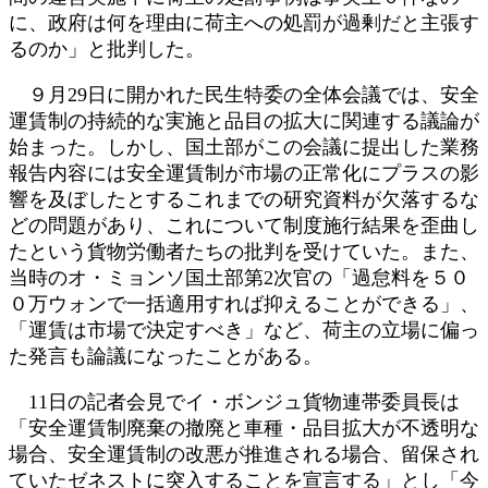
に、政府は何を理由に荷主への処罰が過剰だと主張す
るのか」と批判した。
９月29日に開かれた民生特委の全体会議では、安全
運賃制の持続的な実施と品目の拡大に関連する議論が
始まった。しかし、国土部がこの会議に提出した業務
報告内容には安全運賃制が市場の正常化にプラスの影
響を及ぼしたとするこれまでの研究資料が欠落するな
どの問題があり、これについて制度施行結果を歪曲し
たという貨物労働者たちの批判を受けていた。また、
当時のオ・ミョンソ国土部第2次官の「過怠料を５０
０万ウォンで一括適用すれば抑えることができる」、
「運賃は市場で決定すべき」など、荷主の立場に偏っ
た発言も論議になったことがある。
11日の記者会見でイ・ボンジュ貨物連帯委員長は
「安全運賃制廃棄の撤廃と車種・品目拡大が不透明な
場合、安全運賃制の改悪が推進される場合、留保され
ていたゼネストに突入することを宣言する」とし「今