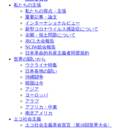
私たちの主張
私たちの視点・主張
重要記事・論文
インターナショナルビュー
新型コロナウイルス感染症について
尖閣・領土問題について
JRCL大会報告
NCIW総会報告
日本革命的共産主義者同盟規約
世界の闘いから
ウクライナ特集
日本各地の闘い
沖縄闘争
韓国は今
アジア
ヨーロッパ
アラブ
アフリカ・中東
南北アメリカ
エコ社会主義
エコ社会主義革命宣言〈第18回世界大会〉