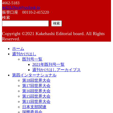
4662-5183
red2129oct@outlook.jp
振替口座 00110-2-415220
検索
検索
Copyright ©2021 Kakehashi Editorial board. All Rights
Reserved.
ホーム
週刊かけはし
既刊号一覧
2021年既刊号一覧
週刊かけはしアーカイブス
第四インターナショナル
第18回世界大会
第17回世界大会
第16回世界大会
第15回世界大会
第11回世界大会
日本支部関連
国際委員会