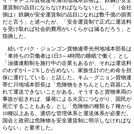
イ・キチュル貨物連帯浦項地域本部長は、鉄鋼が安全
運賃制の品目にならなければならないとし、「（会社
側は）鉄鋼が安全運賃制の品目になれば数千億の損害
だと言う」と述べたが、「安全運賃制で正式に運送料
を受け取れば社会的費用がいくらかは減るだろう」と
指摘した。
続いてパク・ジョンゴン貨物連帯光州地域本部長は
「車持ちの労働者は1日3～4時間の睡眠で働く」とし
「油価連動制を施行中の企業もあるが、それは運送料
のわずか1～2％しか占めない。家族生計のため命を担
保に運行している」と話した。キム・グニョン貨物連
帯仁川地域本部長は「危険物をきちんとした容器に入
れて運送できないことがある。そうすると貨物車両の
事故が起きれば、爆発による火災につながり、国民が
死亡することもある」とし「危険物の種類も７種から
10種以上ある。適切な管理体系と運送体系が必要だ。
国会と政府は危険物を安全運賃制に明示しなければな
らない」と要求した。