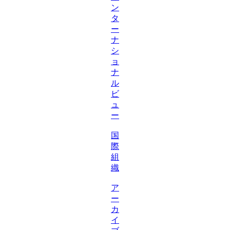
ン
タ
ー
ナ
シ
ョ
ナ
ル
ビ
ュ
ー
国
際
組
織
ア
ー
カ
イ