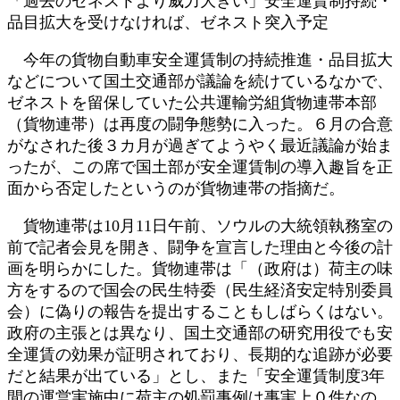
「過去のゼネストより威力大きい」安全運賃制持続・
新
品目拡大を受けなければ、ゼネスト突入予定
日
時
今年の貨物自動車安全運賃制の持続推進・品目拡大
:
などについて国土交通部が議論を続けているなかで、
ゼネストを留保していた公共運輸労組貨物連帯本部
（貨物連帯）は再度の闘争態勢に入った。６月の合意
がなされた後３カ月が過ぎてようやく最近議論が始ま
ったが、この席で国土部が安全運賃制の導入趣旨を正
面から否定したというのが貨物連帯の指摘だ。
貨物連帯は10月11日午前、ソウルの大統領執務室の
前で記者会見を開き、闘争を宣言した理由と今後の計
画を明らかにした。貨物連帯は「（政府は）荷主の味
方をするので国会の民生特委（民生経済安定特別委員
会）に偽りの報告を提出することもしばらくはない。
政府の主張とは異なり、国土交通部の研究用役でも安
全運賃の効果が証明されており、長期的な追跡が必要
だと結果が出ている」とし、また「安全運賃制度3年
間の運営実施中に荷主の処罰事例は事実上０件なの