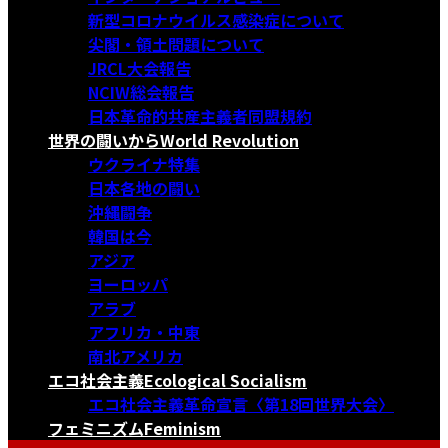
新型コロナウイルス感染症について
尖閣・領土問題について
JRCL大会報告
NCIW総会報告
日本革命的共産主義者同盟規約
世界の闘いから
World Revolution
ウクライナ特集
日本各地の闘い
沖縄闘争
韓国は今
アジア
ヨーロッパ
アラブ
アフリカ・中東
南北アメリカ
エコ社会主義
Ecological Socialism
エコ社会主義革命宣言〈第18回世界大会〉
フェミニズム
Feminism