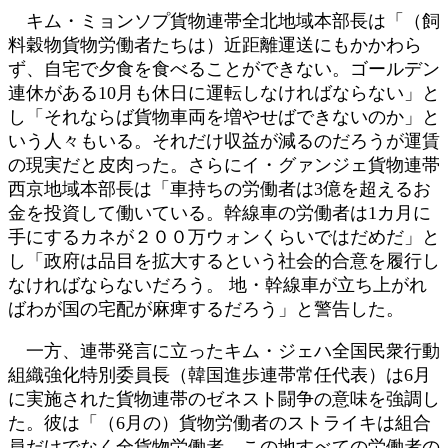
キム・ミョンソプ貨物連帯全北地域本部長は「（飼
料穀物貨物労働者たちは）近距離運送にもかかわら
ず、自宅で夕食を食べることができない。ゴールデン
連休がある10月も休日に運転しなければならない」と
し「それならば貨物車両を増やせばできないのか」と
いう人々もいる。それだけ収益が減るのだろうが運賃
の現実だと皮肉った。さらにイ・グァンジェ貨物連帯
西京地域本部長は「車持ちの労働者は3億を超えるお
金を投資して働いている。幹線車の労働者は1カ月に
手にするカネが２００万ウォンくらいではだめだ」と
し「政府は品目を拡大するという社会的合意を履行し
なければならないだろう。 地・幹線車が立ち上がれ
ばわが国の宅配が麻痺するだろう」と警告した。
一方、連帯発言に立ったキム・ジェハ全国民衆行動
組織強化特別委員長（韓国進歩連帯常任代表）は6月
に実施された貨物連帯のゼネスト闘争の意味を強調し
た。彼は「（6月の）貨物労働者のストライキは組合
員だけでなく全貨物労働者、この地すべての労働者の