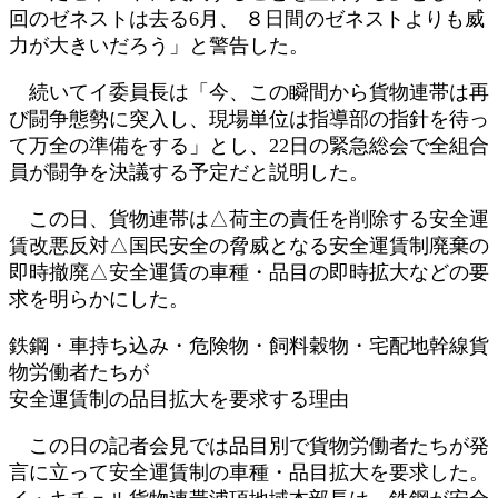
回のゼネストは去る6月、 ８日間のゼネストよりも威
力が大きいだろう」と警告した。
続いてイ委員長は「今、この瞬間から貨物連帯は再
び闘争態勢に突入し、現場単位は指導部の指針を待っ
て万全の準備をする」とし、22日の緊急総会で全組合
員が闘争を決議する予定だと説明した。
この日、貨物連帯は△荷主の責任を削除する安全運
賃改悪反対△国民安全の脅威となる安全運賃制廃棄の
即時撤廃△安全運賃の車種・品目の即時拡大などの要
求を明らかにした。
鉄鋼・車持ち込み・危険物・飼料穀物・宅配地幹線貨
物労働者たちが
安全運賃制の品目拡大を要求する理由
この日の記者会見では品目別で貨物労働者たちが発
言に立って安全運賃制の車種・品目拡大を要求した。