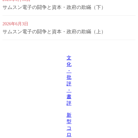
サムスン電子の闘争と資本・政府の欺瞞（下）
2026年6月3日
サムスン電子の闘争と資本・政府の欺瞞（上）
文
化
・
批
評
・
書
評
新
型
コ
ロ