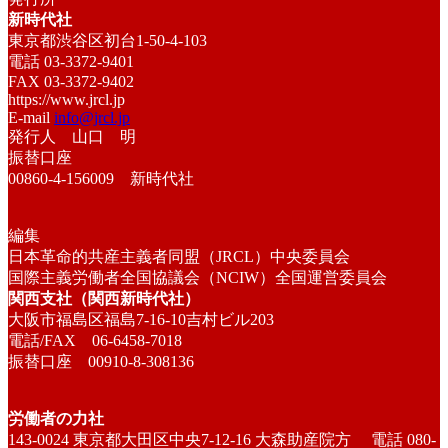
新時代社
東京都渋谷区初台1-50-4-103
電話 03-3372-9401
FAX 03-3372-9402
https://www.jrcl.jp
E-mail
info@jrcl.jp
発行人 山口 明
振替口座
00860-4-156009 新時代社
編集
日本革命的共産主義者同盟（JRCL）中央委員会
国際主義労働者全国協議会（NCIW）全国運営委員会
関西支社（関西新時代社）
大阪市福島区福島7-16-10吉村ビル203
電話/FAX 06-6458-7018
振替口座 00910-8-308136
労働者の力社
143-0024 東京都大田区中央7-12-16 大森助産院方 電話 080-