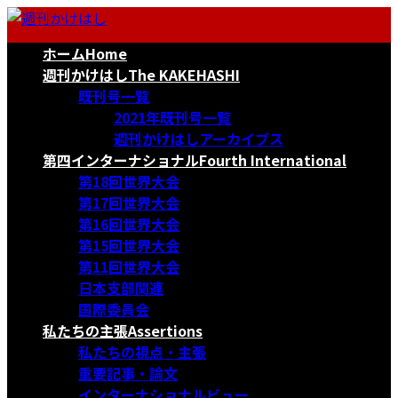
コ
ナ
ン
ビ
ホーム
Home
テ
ゲ
ン
ー
週刊かけはし
The KAKEHASHI
ツ
シ
既刊号一覧
へ
ョ
2021年既刊号一覧
ス
ン
週刊かけはしアーカイブス
キ
に
第四インターナショナル
Fourth International
ッ
移
第18回世界大会
プ
動
第17回世界大会
第16回世界大会
第15回世界大会
第11回世界大会
日本支部関連
国際委員会
私たちの主張
Assertions
私たちの視点・主張
重要記事・論文
インターナショナルビュー