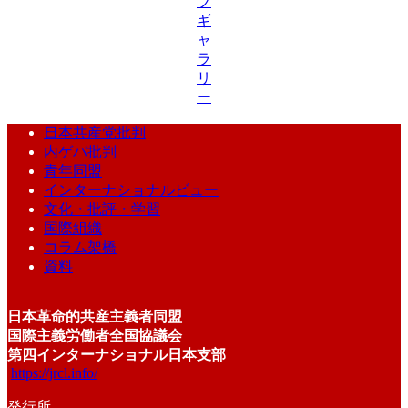
ブ
ギ
ャ
ラ
リ
ー
日本共産党批判
内ゲバ批判
青年同盟
インターナショナルビュー
文化・批評・学習
国際組織
コラム架橋
資料
日本革命的共産主義者同盟
国際主義労働者全国協議会
第四インターナショナル日本支部
https://jrcl.info/
発行所