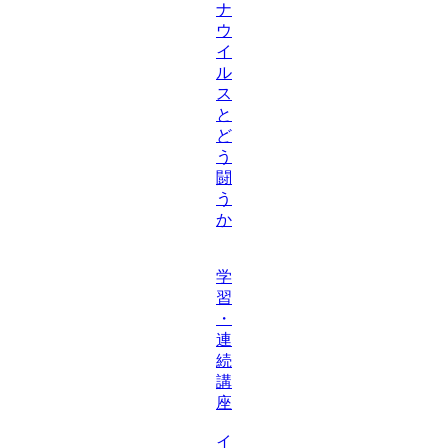
ナ
ウ
イ
ル
ス
と
ど
う
闘
う
か
学
習
・
連
続
講
座
イ