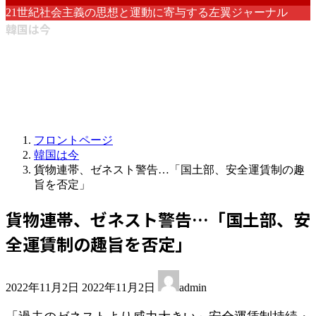
21世紀社会主義の思想と運動に寄与する左翼ジャーナル
韓国は今
フロントページ
韓国は今
貨物連帯、ゼネスト警告…「国土部、安全運賃制の趣
旨を否定」
貨物連帯、ゼネスト警告…「国土部、安
全運賃制の趣旨を否定」
最
2022年11月2日
2022年11月2日
admin
終
更