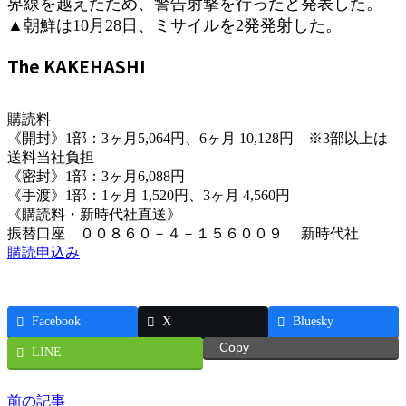
界線を越えたため、警告射撃を行ったと発表した。
▲朝鮮は10月28日、ミサイルを2発発射した。
The KAKEHASHI
購読料
《開封》1部：3ヶ月5,064円、6ヶ月 10,128円 ※3部以上は
送料当社負担
《密封》1部：3ヶ月6,088円
《手渡》1部：1ヶ月 1,520円、3ヶ月 4,560円
《購読料・新時代社直送》
振替口座 ００８６０－４－１５６００９ 新時代社
購読申込み
Facebook
X
Bluesky
Copy
LINE
前の記事