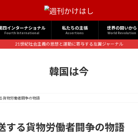
第四インターナショナル
私たちの主張
世界の闘いから
Fourth International
Assertions
World Revolution
21世紀社会主義の思想と運動に寄与する左翼ジャーナル
韓国は今
る貨物労働者闘争の物語
送する貨物労働者闘争の物語