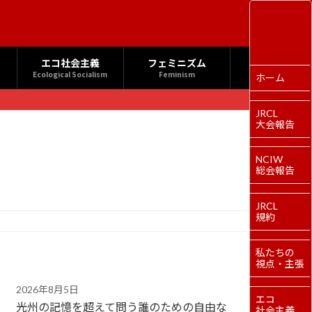
エコ社会主義
フェミニズム
Ecological Socialism
Feminism
ホーム
JRCL
大会報告
NCIW
総会報告
JRCL
規約
私たちの
視点・主張
2026年8月5日
エコ
光州の記憶を超えて問う誰のための自由な
社会主義