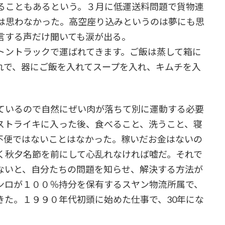
ることもあるという。３月に低運送料問題で貨物連
は思わなかった。高空座り込みというのは夢にも思
言する声だけ聞いても涙が出る。
トントラックで運ばれてきます。ご飯は蒸して箱に
れで、器にご飯を入れてスープを入れ、キムチを入
ているので自然にぜい肉が落ちて別に運動する必要
ストライキに入った後、食べること、洗うこと、寝
不便ではないことはなかった。稼いだお金はないの
く秋夕名節を前にして心乱れなければ嘘だ。それで
ないと、自分たちの問題を知らせ、解決する方法が
ンロが１００％持分を保有するスヤン物流所属で、
きた。１９９０年代初頭に始めた仕事で、30年にな