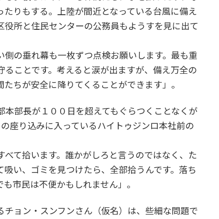
ったりもする。上陸が間近となっている台風に備え
区役所と住民センターの公務員もようすを見に出て
い側の垂れ幕も一枚ずつ点検お願いします。最も重
守ることです。考えると涙が出ますが、備え万全の
間たちが安全に降りてくることができます」。
本部長が１００日を超えてもぐらつくことなくが
目の座り込みに入っているハイトゥジンロ本社前の
すべて拾います。誰かがしろと言うのではなく、た
て吸い、ゴミを見つけたら、全部拾うんです。落ち
でも市民は不便かもしれません」。
るチョン・スンフンさん（仮名）は、些細な問題で