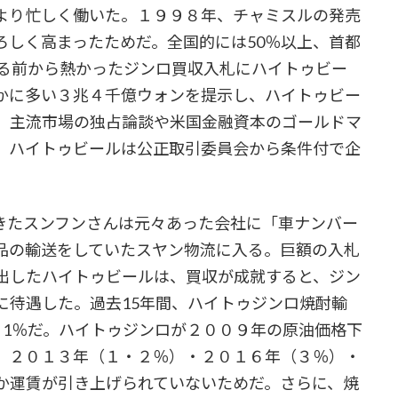
より忙しく働いた。１９９８年、チャミスルの発売
ろしく高まったためだ。全国的には50％以上、首都
出る前から熱かったジンロ買収入札にハイトゥビー
かに多い３兆４千億ウォンを提示し、ハイトゥビー
、主流市場の独占論談や米国金融資本のゴールドマ
、ハイトゥビールは公正取引委員会から条件付で企
たスンフンさんは元々あった会社に「車ナンバー
品の輸送をしていたスヤン物流に入る。巨額の入札
出したハイトゥビールは、買収が成就すると、ジン
に待遇した。過去15年間、ハイトゥジンロ焼酎輸
・1％だ。ハイトゥジンロが２００９年の原油価格下
、２０１３年（１・２％）・２０１６年（３％）・
か運賃が引き上げられていないためだ。さらに、焼