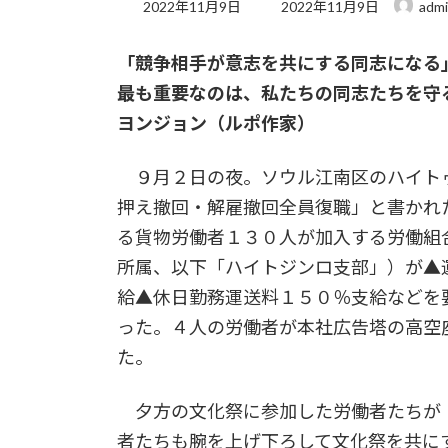
最
2022年11月9日
2022年11月9日
adm
終
更
「競争相手が意志を共にする同志になる
新
日
最も重要なのは、私たちの同志たちを守
時
:
ヨンジョン（ルポ作家）
９月２日の夜。ソウル江南区のハイト
押え撤回・解雇撤回全員復職」と書かれ
る貨物労働者１３０人が加入する労働組
所属、以下「ハイトジンロ支部」）が▲
給▲休日勤務運送料１５０％支給などを
った。４人の労働者が本社広告塔の高空
た。
夕方の文化祭に参加した労働者たちが
者たちも腕を上げ下ろして文化祭を共に