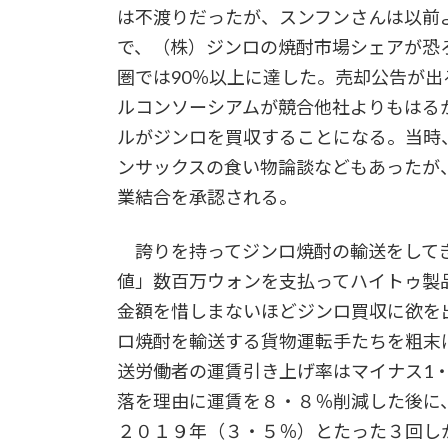
は不渡りだったが、スンフンさんは以前
で、（株）ジンロの焼酎市場シェアが恐
圏では90％以上に達した。売却公告が
ルコンソーシアムが競合他社よりもはる
ルがジンロを買収することになる。当時
ンサックスの食い物論談などもあったが
業結合を承認される。
誇りを持ってジンロ焼酎の輸送をしてき
値」数百万ウォンを支払ってハイトゥ製
金額を惜しまないほどジンロ買収に欲を
ロ焼酎を輸送する貨物運転手たちを粗末
送労働者の運賃引き上げ率はマイナス1
落を理由に運賃を８・８％削減した後に
２０１９年（３・５％）とたった３回し