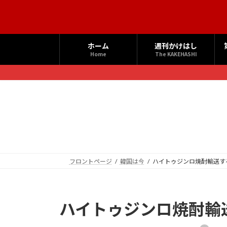
コ
ナ
ン
ビ
テ
ゲ
ン
ー
ホーム
週刊かけはし
ツ
シ
Home
The KAKEHASHI
へ
ョ
ス
ン
キ
に
ッ
移
プ
動
フロントページ
韓国は今
ハイトゥジンロ焼酎輸送す
ハイトゥジンロ焼酎輸