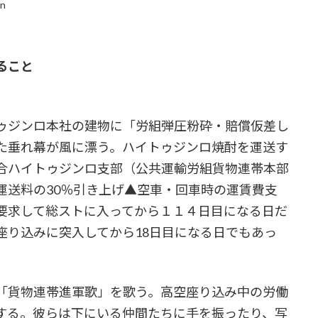
in
」
ること
ゥジンロ本社の建物に「労組弾圧粉砕・賠償仮差し
た垂れ幕が風に漂う。ハイトゥジンロ焼酎を運送す
合ハイトゥジンロ支部（公共運輸労組貨物連帯本部
運送料の30％引き上げ▲空車・回車時の運賃費支
要求して総ストに入ってから１１４日目になる日だ
座り込みに突入してから18日目になる日でもあっ
「貨物連帯進軍歌」を歌う。高空座り込み中の労働
する。彼らは下にいる仲間たちに手を振ったり、写