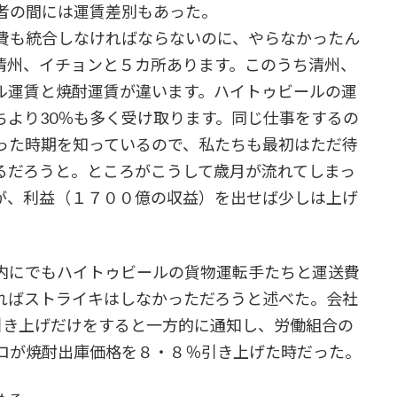
者の間には運賃差別もあった。
費も統合しなければならないのに、やらなかったん
清州、イチョンと５カ所あります。このうち清州、
ル運賃と焼酎運賃が違います。ハイトゥビールの運
ちより30％も多く受け取ります。同じ仕事をするの
った時期を知っているので、私たちも最初はただ待
るだろうと。ところがこうして歳月が流れてしまっ
が、利益（１７００億の収益）を出せば少しは上げ
内にでもハイトゥビールの貨物運転手たちと運送費
ればストライキはしなかっただろうと述べた。会社
引き上げだけをすると一方的に通知し、労働組合の
ロが焼酎出庫価格を８・８％引き上げた時だった。