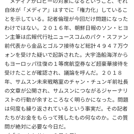
メディアがロビーの対象になるということ、それ
自体が「メディア」はすでに「権力化」しているこ
とを示している。記者倫理が今回だけ問題になった
わけではない。２０１６年、朝鮮日報のソン・ヒヨ
ン主筆は広報代行社ニュースコムのパク・スファン
前代表から金品とゴルフ接待など総計４９４７万ウ
ォンを受けた疑いで起訴された。大宇造船海洋から
もヨーロッパ往復の１等席航空券など超豪華接待を
受けたことが確認され、議論を呼んだ。２０１８
年、サムスン未来戦略室のチャン・チュンギ前社長
の文章が公開され、サムスンにつながるジャーナリ
ストの行動が余すところなく明らかになった。問題
は何度も繰り返されているという事実だ。その記者
たちがお金をもらって残したもの何なのか。この質
問が絶対に必要な今日だ。