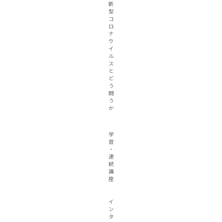
新
型
コ
ロ
ナ
ウ
イ
ル
ス
と
ど
う
闘
う
か
学
習
・
連
続
講
座
イ
ン
タ