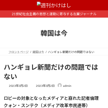
コ
ナ
ン
ビ
テ
ゲ
21世紀社会主義の思想と運動に寄与する左翼ジャーナル
ン
ー
ツ
シ
へ
ョ
韓国は今
ス
ン
キ
に
ッ
移
プ
動
フロントページ
韓国は今
ハンギョレ新聞だけの問題ではない
ハンギョレ新聞だけの問題では
ない
最
2023年3月2日
2023年3月2日
admin
終
更
ロビーの対象となったメディアと崩れた記者倫理
新
日
クォン・スンテク（メディア改革市民連帯）
時