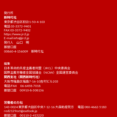
発行所
新時代社
東京都渋谷区初台1-50-4-103
電話 03-3372-9401
FAX 03-3372-9402
https://www.jrcl.jp
E-mail
info@jrcl.jp
発行人 山口 明
振替口座
00860-4-156009 新時代社
編集
日本革命的共産主義者同盟（JRCL）中央委員会
国際主義労働者全国協議会（NCIW）全国運営委員会
関西支社（関西新時代社）
大阪市福島区福島7-16-10吉村ビル203
電話/FAX 06-6458-7018
振替口座 00910-8-308136
労働者の力社
143-0024 東京都大田区中央7-12-16 大森助産院方 電話 080-4662-5183
red2129oct@outlook.jp
振替口座 00110-2-415220