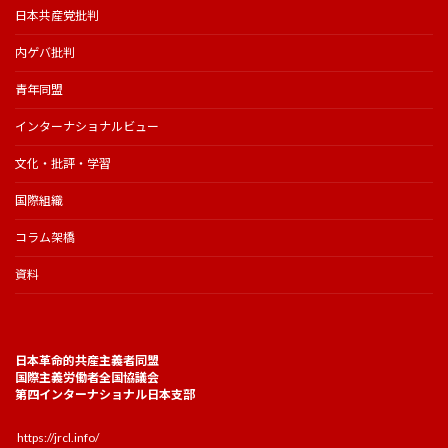
日本共産党批判
内ゲバ批判
青年同盟
インターナショナルビュー
文化・批評・学習
国際組織
コラム架橋
資料
日本革命的共産主義者同盟
国際主義労働者全国協議会
第四インターナショナル日本支部
https://jrcl.info/