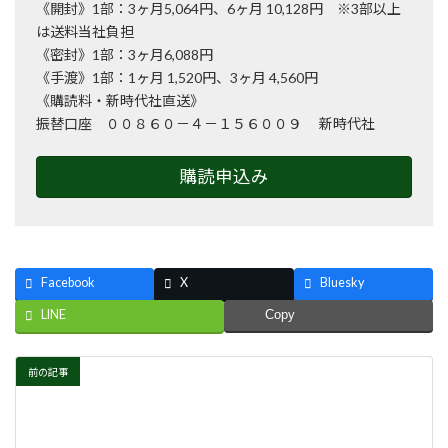
《開封》1部：3ヶ月5,064円、6ヶ月 10,128円 ※3部以上
は送料当社負担
《密封》1部：3ヶ月6,088円
《手渡》1部：1ヶ月 1,520円、3ヶ月 4,560円
《購読料・新時代社直送》
振替口座 ００８６０－４－１５６００９ 新時代社
購読申込み
Facebook
X
Bluesky
LINE
Copy
前の記事