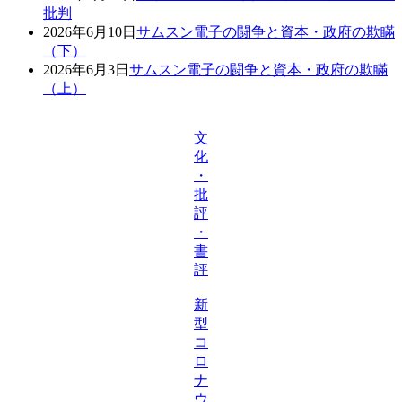
批判
2026年6月10日
サムスン電子の闘争と資本・政府の欺瞞
（下）
2026年6月3日
サムスン電子の闘争と資本・政府の欺瞞
（上）
文
化
・
批
評
・
書
評
新
型
コ
ロ
ナ
ウ