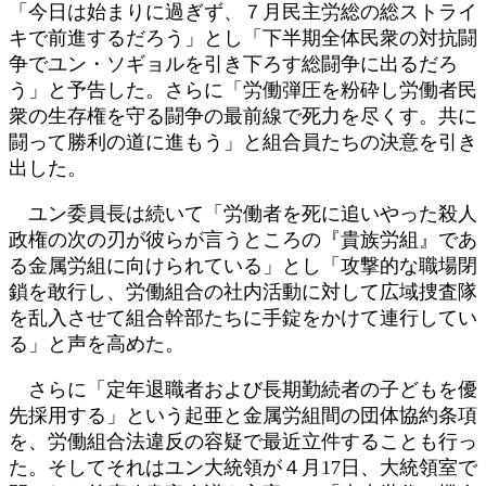
「今日は始まりに過ぎず、７月民主労総の総ストライ
キで前進するだろう」とし「下半期全体民衆の対抗闘
争でユン・ソギョルを引き下ろす総闘争に出るだろ
う」と予告した。さらに「労働弾圧を粉砕し労働者民
衆の生存権を守る闘争の最前線で死力を尽くす。共に
闘って勝利の道に進もう」と組合員たちの決意を引き
出した。
ユン委員長は続いて「労働者を死に追いやった殺人
政権の次の刃が彼らが言うところの『貴族労組』であ
る金属労組に向けられている」とし「攻撃的な職場閉
鎖を敢行し、労働組合の社内活動に対して広域捜査隊
を乱入させて組合幹部たちに手錠をかけて連行してい
る」と声を高めた。
さらに「定年退職者および長期勤続者の子どもを優
先採用する」という起亜と金属労組間の団体協約条項
を、労働組合法違反の容疑で最近立件することも行っ
た。そしてそれはユン大統領が４月17日、大統領室で