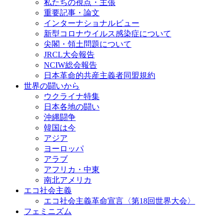
私たちの視点・主張
重要記事・論文
インターナショナルビュー
新型コロナウイルス感染症について
尖閣・領土問題について
JRCL大会報告
NCIW総会報告
日本革命的共産主義者同盟規約
世界の闘いから
ウクライナ特集
日本各地の闘い
沖縄闘争
韓国は今
アジア
ヨーロッパ
アラブ
アフリカ・中東
南北アメリカ
エコ社会主義
エコ社会主義革命宣言〈第18回世界大会〉
フェミニズム