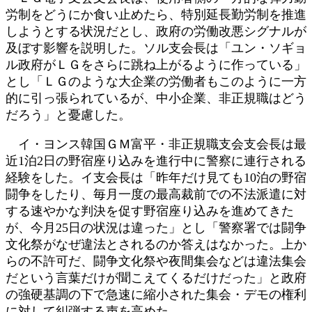
労制をどうにか食い止めたら、特別延長勤労制を推進
しようとする状況だとし、政府の労働改悪シグナルが
及ぼす影響を説明した。ソル支会長は「ユン・ソギョ
ル政府がＬＧをさらに跳ね上がるように作っている」
とし「ＬＧのような大企業の労働者もこのように一方
的に引っ張られているが、中小企業、非正規職はどう
だろう」と憂慮した。
イ・ヨンス韓国ＧＭ富平・非正規職支会支会長は最
近1泊2日の野宿座り込みを進行中に警察に連行される
経験をした。イ支会長は「昨年だけ見ても10泊の野宿
闘争をしたり、毎月一度の最高裁前での不法派遣に対
する速やかな判決を促す野宿座り込みを進めてきた
が、今月25日の状況は違った」とし「警察署では闘争
文化祭がなぜ違法とされるのか答えはなかった。上か
らの不許可だ、闘争文化祭や夜間集会などは違法集会
だという言葉だけが聞こえてくるだけだった」と政府
の強硬基調の下で急速に縮小された集会・デモの権利
に対して糾弾する声を高めた。