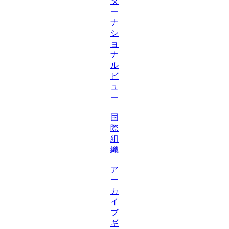
タ
ー
ナ
シ
ョ
ナ
ル
ビ
ュ
ー
国
際
組
織
ア
ー
カ
イ
ブ
ギ