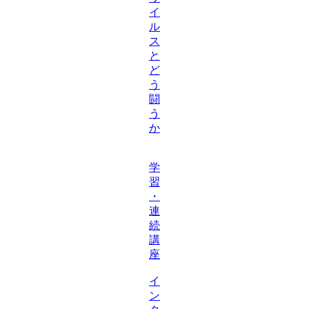
イ
ル
ス
と
ど
う
闘
う
か
学
習
・
連
続
講
座
イ
ン