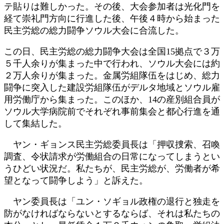
テ貼りは難しかった。その後、大会参加者は光化門を
経て崇礼門方向に行進した後、午後４時から始まった
民主労総の総力闘争ソウル大会に合流した。
この日、民主労総の総力闘争大会は全国15拠点で３万
５千人余りが集まった中で行われ、ソウル大会には約
２万人余りが集まった。金属労組隊伍をはじめ、総力
闘争に突入した建設労組隊伍がデルタ地域とソウル雇
用労働庁から集まった。このほか、14の産別組合員が
ソウル大学病院前でそれぞれ事前集会と都心行進を通
して集結した。
ヤン・ギョンス民主労総委員長は「押収捜索、召喚
調査、令状請求が労働組合の日常になってしまうとい
うひどい状況だ。私たちが、民主労総が、労働者が希
望となって闘争しよう」と訴えた。
ヤン委員長は「ユン・ソギョル政権の退行と独走を
防がなければならないとするならば、それは私たちの