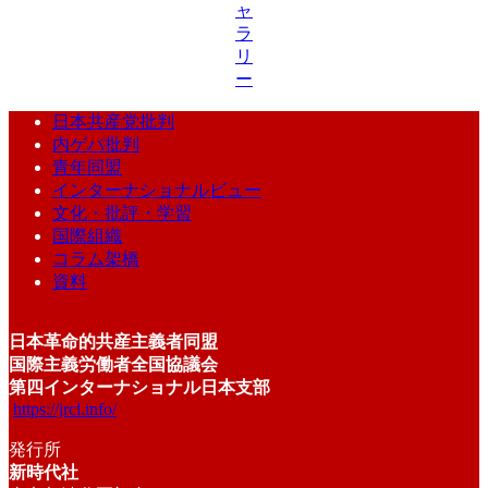
ャ
ラ
リ
ー
日本共産党批判
内ゲバ批判
青年同盟
インターナショナルビュー
文化・批評・学習
国際組織
コラム架橋
資料
日本革命的共産主義者同盟
国際主義労働者全国協議会
第四インターナショナル日本支部
https://jrcl.info/
発行所
新時代社