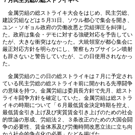
７月民主労総の総ストライキへ
新
日
金属労組の総ストライキ大会をはじめ、民主労総、
時
建設労組などは５月31日、ソウル都心で集会を開き、
:
ユン・ソギョル政府の労働改悪と労組弾圧を糾弾し
た。政府は集会・デモに対する強硬対応を予告してい
たが、大きな衝突はなかった。大統領室が都心集会に
厳正対応方針を明らかにし、警察もカプサイシン噴射
も辞さないと警告していたが、この日使用されなかっ
た。
金属労組のこの日の総ストライキは７月に予定され
ている民主労総の総ストライキ前に開かれる先導闘争
の意味を持つ。金属労組は委員長方針で先月、総スト
ライキ闘争方針を確定していた。金属労組は総ストラ
イキの時期について「６月最低賃金決定時期を控え、
最低賃金引き上げ及び実質賃金引き上げのための社会
的世論の形成、労組法２、３条改正のための大国会闘
争の必要性、賃金体系及び労働時間改悪立法に立ち向
かう社会的争点化の必要」などを掲げた。