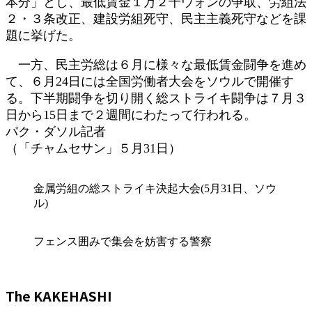
本分」とし、最低賃金１万２千ウォンの争取、労組法
２・３条改正、建設労組死守、民主主義死守などを課
題に挙げた。
一方、民主労総は６月に様々な最低賃金闘争を進め
て、６月24日には全国労働者大会をソウルで開催す
る。下半期闘争を切り開く総ストライキ闘争は７月３
日から15日まで２週間にわたって行われる。
パク・ダソル記者
（「チャムセサン」５月31日）
金属労組の総ストライキ決起大会(5月31日、ソウ
ル)
フェンス囲みで集会を妨害する警察
The KAKEHASHI