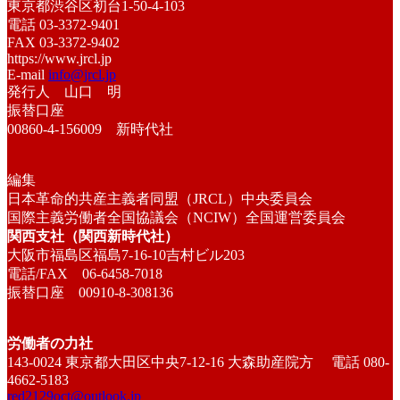
東京都渋谷区初台1-50-4-103
電話 03-3372-9401
FAX 03-3372-9402
https://www.jrcl.jp
E-mail
info@jrcl.jp
発行人 山口 明
振替口座
00860-4-156009 新時代社
編集
日本革命的共産主義者同盟（JRCL）中央委員会
国際主義労働者全国協議会（NCIW）全国運営委員会
関西支社（関西新時代社）
大阪市福島区福島7-16-10吉村ビル203
電話/FAX 06-6458-7018
振替口座 00910-8-308136
労働者の力社
143-0024 東京都大田区中央7-12-16 大森助産院方 電話 080-
4662-5183
red2129oct@outlook.jp