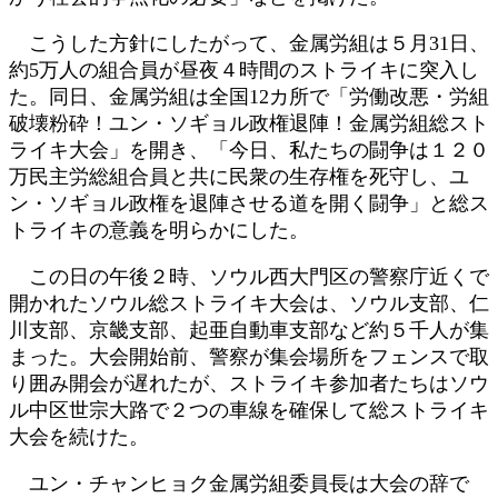
こうした方針にしたがって、金属労組は５月31日、
約5万人の組合員が昼夜４時間のストライキに突入し
た。同日、金属労組は全国12カ所で「労働改悪・労組
破壊粉砕！ユン・ソギョル政権退陣！金属労組総スト
ライキ大会」を開き、「今日、私たちの闘争は１２０
万民主労総組合員と共に民衆の生存権を死守し、ユ
ン・ソギョル政権を退陣させる道を開く闘争」と総ス
トライキの意義を明らかにした。
この日の午後２時、ソウル西大門区の警察庁近くで
開かれたソウル総ストライキ大会は、ソウル支部、仁
川支部、京畿支部、起亜自動車支部など約５千人が集
まった。大会開始前、警察が集会場所をフェンスで取
り囲み開会が遅れたが、ストライキ参加者たちはソウ
ル中区世宗大路で２つの車線を確保して総ストライキ
大会を続けた。
ユン・チャンヒョク金属労組委員長は大会の辞で