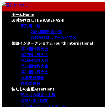
コ
ナ
ン
ビ
ホーム
Home
テ
ゲ
ン
ー
週刊かけはし
The KAKEHASHI
ツ
シ
既刊号一覧
へ
ョ
2021年既刊号一覧
ス
ン
週刊かけはしアーカイブス
キ
に
第四インターナショナル
Fourth International
ッ
移
第18回世界大会
プ
動
第17回世界大会
第16回世界大会
第15回世界大会
第11回世界大会
日本支部関連
国際委員会
私たちの主張
Assertions
私たちの視点・主張
重要記事・論文
インターナショナルビュー