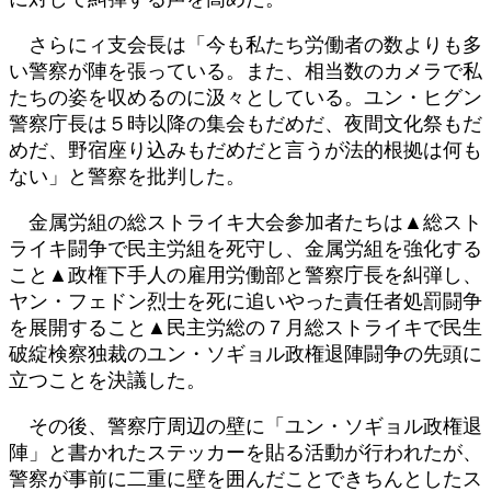
さらにィ支会長は「今も私たち労働者の数よりも多
い警察が陣を張っている。また、相当数のカメラで私
たちの姿を収めるのに汲々としている。ユン・ヒグン
警察庁長は５時以降の集会もだめだ、夜間文化祭もだ
めだ、野宿座り込みもだめだと言うが法的根拠は何も
ない」と警察を批判した。
金属労組の総ストライキ大会参加者たちは▲総スト
ライキ闘争で民主労組を死守し、金属労組を強化する
こと▲政権下手人の雇用労働部と警察庁長を糾弾し、
ヤン・フェドン烈士を死に追いやった責任者処罰闘争
を展開すること▲民主労総の７月総ストライキで民生
破綻検察独裁のユン・ソギョル政権退陣闘争の先頭に
立つことを決議した。
その後、警察庁周辺の壁に「ユン・ソギョル政権退
陣」と書かれたステッカーを貼る活動が行われたが、
警察が事前に二重に壁を囲んだことできちんとしたス