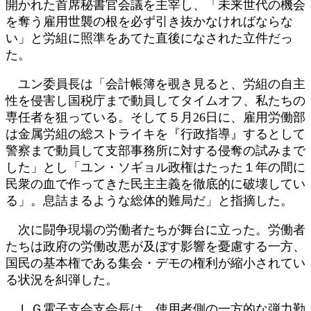
開かれた首席秘書官会議を主宰し、「未来世代の機会
を奪う雇用世襲の根を必ず引き抜かなければならな
い」と労組に照準をあてた直後になされた立件だっ
た。
ユン委員長は「会計帳簿を覗き見ると、労組の自主
性を侵害し国税庁まで動員してタイムオフ、私たちの
専任者を狙っている。そして５月26日に、雇用労働部
は金属労組の総ストライキを『行政指導』するとして
警察まで動員して支部事務所に対する侵奪の試みまで
した」とし「ユン・ソギョル政権はたった１年の間に
民衆の血で作ってきた民主主義を徹底的に破壊してい
る」。息詰まるような総体的難局だ」と指摘した。
次に闘争現場の労働者たちが舞台に立った。労働者
たちは政府の労働改悪が及ぼす影響を憂慮する一方、
国民の基本権である集会・デモの権利が縮小されてい
る状況を糾弾した。
ＬＧ電子支会支会長は、使用者側の一方的な弾力勤