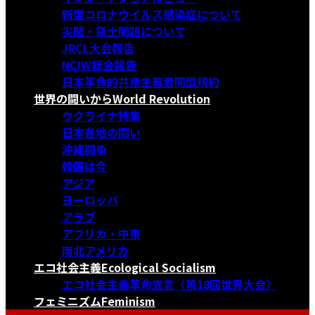
新型コロナウイルス感染症について
尖閣・領土問題について
JRCL大会報告
NCIW総会報告
日本革命的共産主義者同盟規約
世界の闘いから
World Revolution
ウクライナ特集
日本各地の闘い
沖縄闘争
韓国は今
アジア
ヨーロッパ
アラブ
アフリカ・中東
南北アメリカ
エコ社会主義
Ecological Socialism
エコ社会主義革命宣言〈第18回世界大会〉
フェミニズム
Feminism