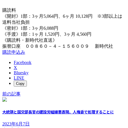
購読料
《開封》1部：3ヶ月5,064円、6ヶ月 10,128円 ※3部以上は
送料当社負担
《密封》1部：3ヶ月6,088円
《手渡》1部：1ヶ月 1,520円、3ヶ月 4,560円
《購読料・新時代社直送》
振替口座 ００８６０－４－１５６００９ 新時代社
購読申込み
Facebook
X
Bluesky
LINE
Copy
前の記事
大統領と国交部長官の建設労組嫌悪表現、人権委で処理することに
2023年6月7日