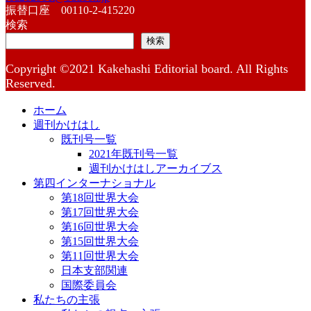
振替口座 00110-2-415220
検索
検索
Copyright ©2021 Kakehashi Editorial board. All Rights
Reserved.
ホーム
週刊かけはし
既刊号一覧
2021年既刊号一覧
週刊かけはしアーカイブス
第四インターナショナル
第18回世界大会
第17回世界大会
第16回世界大会
第15回世界大会
第11回世界大会
日本支部関連
国際委員会
私たちの主張