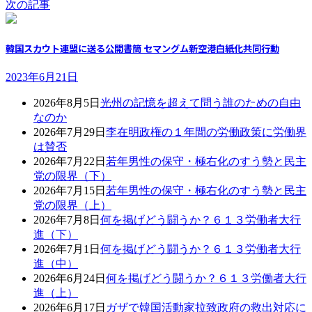
次の記事
韓国スカウト連盟に送る公開書簡 セマングム新空港白紙化共同行動
2023年6月21日
2026年8月5日
光州の記憶を超えて問う誰のための自由
なのか
2026年7月29日
李在明政権の１年間の労働政策に労働界
は賛否
2026年7月22日
若年男性の保守・極右化のすう勢と民主
党の限界（下）
2026年7月15日
若年男性の保守・極右化のすう勢と民主
党の限界（上）
2026年7月8日
何を掲げどう闘うか？６１３労働者大行
進（下）
2026年7月1日
何を掲げどう闘うか？６１３労働者大行
進（中）
2026年6月24日
何を掲げどう闘うか？６１３労働者大行
進（上）
2026年6月17日
ガザで韓国活動家拉致政府の救出対応に