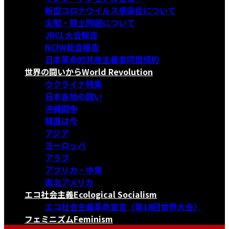
新型コロナウイルス感染症について
尖閣・領土問題について
JRCL大会報告
NCIW総会報告
日本革命的共産主義者同盟規約
世界の闘いから
World Revolution
ウクライナ特集
日本各地の闘い
沖縄闘争
韓国は今
アジア
ヨーロッパ
アラブ
アフリカ・中東
南北アメリカ
エコ社会主義
Ecological Socialism
エコ社会主義革命宣言〈第18回世界大会〉
フェミニズム
Feminism