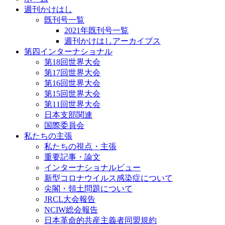
週刊かけはし
既刊号一覧
2021年既刊号一覧
週刊かけはしアーカイブス
第四インターナショナル
第18回世界大会
第17回世界大会
第16回世界大会
第15回世界大会
第11回世界大会
日本支部関連
国際委員会
私たちの主張
私たちの視点・主張
重要記事・論文
インターナショナルビュー
新型コロナウイルス感染症について
尖閣・領土問題について
JRCL大会報告
NCIW総会報告
日本革命的共産主義者同盟規約