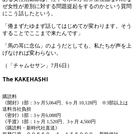
ぜ女性が差別に対する問題提起をするのかという質問
にこう話したという。
「倦まずたゆまず話してはじめてが変わります。そう
することでここまで来たんです」
「馬の耳に念仏」のようだとしても、私たちが声を上
げなければ変わらない。
（「チャムセサン」7月6日）
The KAKEHASHI
購読料
《開封》1部：3ヶ月5,064円、6ヶ月 10,128円 ※3部以上は
送料当社負担
《密封》1部：3ヶ月6,088円
《手渡》1部：1ヶ月 1,520円、3ヶ月 4,560円
《購読料・新時代社直送》