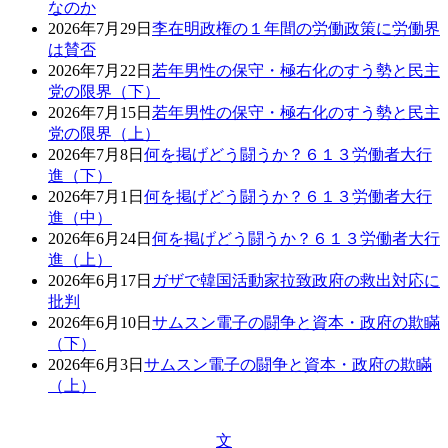
なのか
2026年7月29日
李在明政権の１年間の労働政策に労働界
は賛否
2026年7月22日
若年男性の保守・極右化のすう勢と民主
党の限界（下）
2026年7月15日
若年男性の保守・極右化のすう勢と民主
党の限界（上）
2026年7月8日
何を掲げどう闘うか？６１３労働者大行
進（下）
2026年7月1日
何を掲げどう闘うか？６１３労働者大行
進（中）
2026年6月24日
何を掲げどう闘うか？６１３労働者大行
進（上）
2026年6月17日
ガザで韓国活動家拉致政府の救出対応に
批判
2026年6月10日
サムスン電子の闘争と資本・政府の欺瞞
（下）
2026年6月3日
サムスン電子の闘争と資本・政府の欺瞞
（上）
文