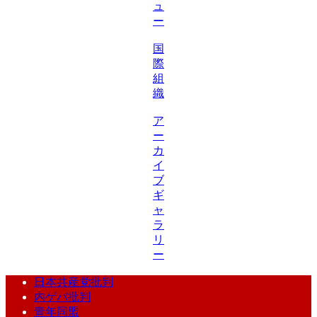
ュ
ー
国
際
組
織
ア
ー
カ
イ
ブ
ギ
ャ
ラ
リ
ー
日本共産党批判
内ゲバ批判
青年同盟