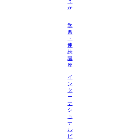
う
か
学
習
・
連
続
講
座
イ
ン
タ
ー
ナ
シ
ョ
ナ
ル
ビ