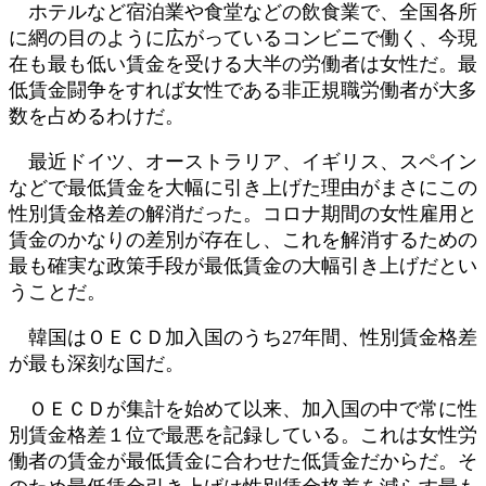
ホテルなど宿泊業や食堂などの飲食業で、全国各所
に網の目のように広がっているコンビニで働く、今現
在も最も低い賃金を受ける大半の労働者は女性だ。最
低賃金闘争をすれば女性である非正規職労働者が大多
数を占めるわけだ。
最近ドイツ、オーストラリア、イギリス、スペイン
などで最低賃金を大幅に引き上げた理由がまさにこの
性別賃金格差の解消だった。コロナ期間の女性雇用と
賃金のかなりの差別が存在し、これを解消するための
最も確実な政策手段が最低賃金の大幅引き上げだとい
うことだ。
韓国はＯＥＣＤ加入国のうち27年間、性別賃金格差
が最も深刻な国だ。
ＯＥＣＤが集計を始めて以来、加入国の中で常に性
別賃金格差１位で最悪を記録している。これは女性労
働者の賃金が最低賃金に合わせた低賃金だからだ。そ