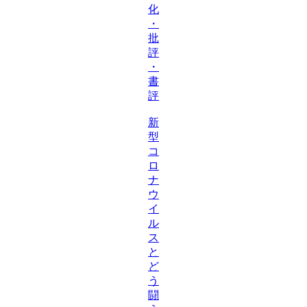
化
・
批
評
・
書
評
新
型
コ
ロ
ナ
ウ
イ
ル
ス
と
ど
う
闘