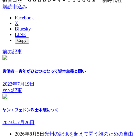
振替口座 ００８６０－４－１５６００９ 新時代社
購読申込み
Facebook
X
Bluesky
LINE
Copy
前の記事
労働者―青年がひとつになって資本主義と闘い
2023年7月19日
次の記事
ヤン・フェドン烈士永眠につく
2023年7月26日
2026年8月5日
光州の記憶を超えて問う誰のための自由