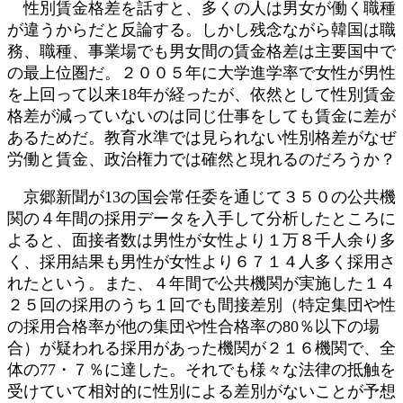
性別賃金格差を話すと、多くの人は男女が働く職種
が違うからだと反論する。しかし残念ながら韓国は職
務、職種、事業場でも男女間の賃金格差は主要国中で
の最上位圏だ。２００５年に大学進学率で女性が男性
を上回って以来18年が経ったが、依然として性別賃金
格差が減っていないのは同じ仕事をしても賃金に差が
あるためだ。教育水準では見られない性別格差がなぜ
労働と賃金、政治権力では確然と現れるのだろうか？
京郷新聞が13の国会常任委を通じて３５０の公共機
関の４年間の採用データを入手して分析したところに
よると、面接者数は男性が女性より１万８千人余り多
く、採用結果も男性が女性より６７１４人多く採用さ
れたという。また、４年間で公共機関が実施した１４
２５回の採用のうち１回でも間接差別（特定集団や性
の採用合格率が他の集団や性合格率の80％以下の場
合）が疑われる採用があった機関が２１６機関で、全
体の77・７％に達した。それでも様々な法律の抵触を
受けていて相対的に性別による差別がないことが予想