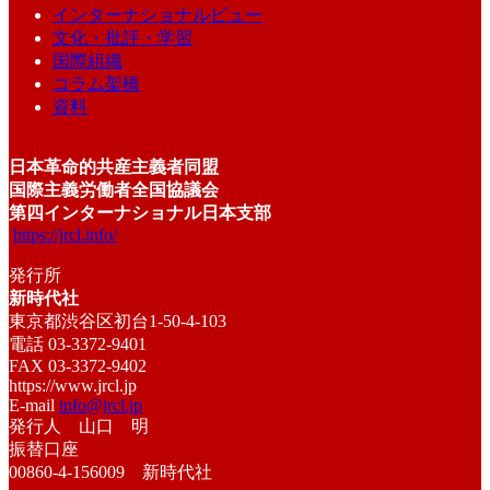
インターナショナルビュー
文化・批評・学習
国際組織
コラム架橋
資料
日本革命的共産主義者同盟
国際主義労働者全国協議会
第四インターナショナル日本支部
https://jrcl.info/
発行所
新時代社
東京都渋谷区初台1-50-4-103
電話 03-3372-9401
FAX 03-3372-9402
https://www.jrcl.jp
E-mail
info@jrcl.jp
発行人 山口 明
振替口座
00860-4-156009 新時代社