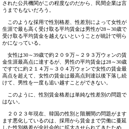
された公共機関がこの程度なのだから、民間企業は言
うまでもないだろう。
このような採用で性別格差、性差別によって女性が
生涯で最も高く受け取る平均賃金は男性が28～30歳で
受け取る平均賃金を越えないということが統計で明ら
かになっている。
女性は30～39歳で約２０９万～２９３万ウォンの賃
金生涯最高点に達するが、男性の平均賃金は28～30歳
ですでに約２１４万～３０４万ウォンで女性の賃金最
高点を超えて、女性の賃金は最高点到達以後下落し続
けて、男性を一度も追い越すことができない。
このように、性別賃金格差は単純な性差別の問題で
はない。
２０２３年現在、韓国の性別と階層間の問題がます
ます悪化しているのは、採用から賃金まで労働に蔓延
した性別格差が全社会的に拡大させられてきたため