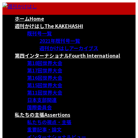
コ
ナ
ン
ビ
ホーム
Home
テ
ゲ
ン
ー
週刊かけはし
The KAKEHASHI
ツ
シ
既刊号一覧
へ
ョ
2021年既刊号一覧
ス
ン
週刊かけはしアーカイブス
キ
に
第四インターナショナル
Fourth International
ッ
移
第18回世界大会
プ
動
第17回世界大会
第16回世界大会
第15回世界大会
第11回世界大会
日本支部関連
国際委員会
私たちの主張
Assertions
私たちの視点・主張
重要記事・論文
インターナショナルビュー