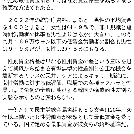
のため最低賃金引き上げは性別賃金格差を減らす最も
確実な方法でもある。
２０２２年の統計庁資料によると、男性の平均賃金
を１００とすると、女性は64・９％で、非正規職と短
時間労働者の比率も男性よりはるかに大きい。このう
ち月１６６万ウォン以下の低賃金労働者の割合も男性
は９・９％だが、女性は29・３％にもなる。
性別賃金格差は単なる性別賃金の差という意味を越
えて就職から始まる有型無型の性差別と公正な機会を
遮断するガラスの天井、ケアによるキャリア断絶に、
女性労働に対する低評価、職場での各種セクハラと性
暴力まで労働の全般に蔓延する韓国の構造的性差別の
実態を示すものと変わらない。
一例として民主労総金属労組ＫＥＣ支会は20年、30
年以上働いた女性労働者が依然として最低賃金を受け
ている。国で定める最低賃金が彼女らの給料基準だ。