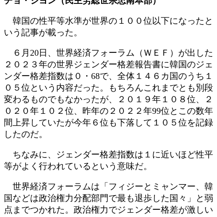
チョ・ジヨン（民主労総世宗忠南本部）
新
日
韓国の性平等水準が世界の１００位以下になったと
時
いう記事が載った。
:
６月20日、世界経済フォーラム（ＷＥＦ）が出した
２０２３年の世界ジェンダー格差報告書に韓国のジェ
ンダー格差指数は０・68で、全体１４６カ国のうち１
０５位という内容だった。もちろんこれまでとも別段
変わるものでもなかったが、２０１９年１０８位、２
０２０年１０２位、昨年の２０２２年99位とこの数年
間上昇していたが今年６位も下落して１０５位を記録
したのだ。
ちなみに、ジェンダー格差指数は１に近いほど性平
等がよく行われているという意味だ。
世界経済フォーラムは「フィジーとミャンマー、韓
国などは政治権力分配部門で最も退歩した国々」と弱
点までつかれた。政治権力でジェンダー格差が激しい