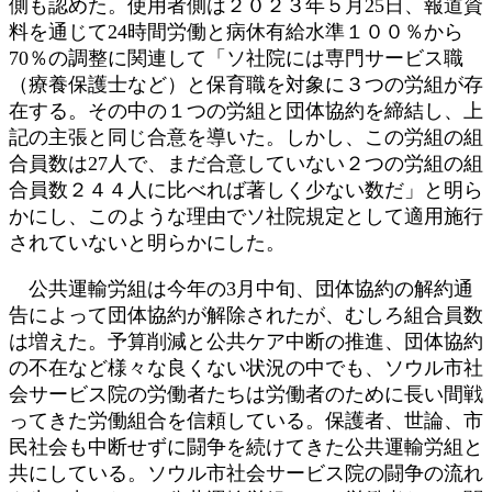
側も認めた。使用者側は２０２３年５月25日、報道資
料を通じて24時間労働と病休有給水準１００％から
70％の調整に関連して「ソ社院には専門サービス職
（療養保護士など）と保育職を対象に３つの労組が存
在する。その中の１つの労組と団体協約を締結し、上
記の主張と同じ合意を導いた。しかし、この労組の組
合員数は27人で、まだ合意していない２つの労組の組
合員数２４４人に比べれば著しく少ない数だ」と明ら
かにし、このような理由でソ社院規定として適用施行
されていないと明らかにした。
公共運輸労組は今年の3月中旬、団体協約の解約通
告によって団体協約が解除されたが、むしろ組合員数
は増えた。予算削減と公共ケア中断の推進、団体協約
の不在など様々な良くない状況の中でも、ソウル市社
会サービス院の労働者たちは労働者のために長い間戦
ってきた労働組合を信頼している。保護者、世論、市
民社会も中断せずに闘争を続けてきた公共運輸労組と
共にしている。ソウル市社会サービス院の闘争の流れ