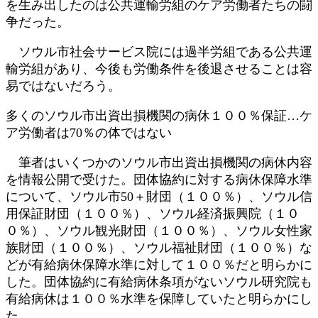
を生み出したのは公共運輸労組のケア労働者たちの闘
争だった。
ソウル市社会サービス院には過半労組である公共運
輸労組があり、今後も労働条件を後退させることは容
易ではないだろう。
多くのソウル市出資出損機関の病休１００％保証…ケ
ア労働者は70％の体ではない
筆者はいくつかのソウル市出資出損機関の病休内容
を情報公開で受けた。団体協約に対する病休保障水準
について、ソウル市50＋財団（１００％）、ソウル信
用保証財団（１００％）、ソウル経済振興院（１０
０％）、ソウル観光財団（１００％）、ソウル女性家
族財団（１００％）、ソウル福祉財団（１００％）な
どが有給病休保障水準に対して１００％だと明らかに
した。団体協約に有給病休条項がないソウル研究院も
有給病休は１００％水準を保障していたと明らかにし
た。