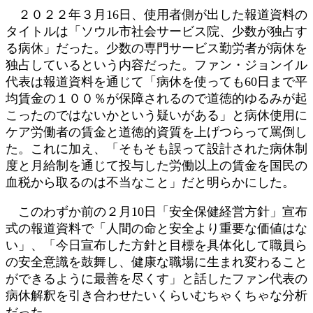
２０２２年３月16日、使用者側が出した報道資料の
タイトルは「ソウル市社会サービス院、少数が独占す
る病休」だった。少数の専門サービス勤労者が病休を
独占しているという内容だった。ファン・ジョンイル
代表は報道資料を通じて「病休を使っても60日まで平
均賃金の１００％が保障されるので道徳的ゆるみが起
こったのではないかという疑いがある」と病休使用に
ケア労働者の賃金と道徳的資質を上げつらって罵倒し
た。これに加え、「そもそも誤って設計された病休制
度と月給制を通じて投与した労働以上の賃金を国民の
血税から取るのは不当なこと」だと明らかにした。
このわずか前の２月10日「安全保健経営方針」宣布
式の報道資料で「人間の命と安全より重要な価値はな
い」、「今日宣布した方針と目標を具体化して職員ら
の安全意識を鼓舞し、健康な職場に生まれ変わること
ができるように最善を尽くす」と話したファン代表の
病休解釈を引き合わせたいくらいむちゃくちゃな分析
だった。