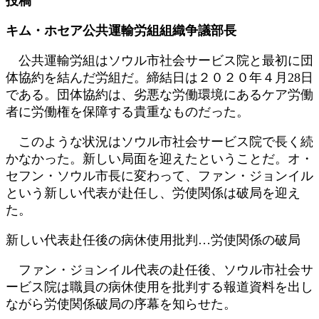
投稿
新
日
キム・ホセア公共運輸労組組織争議部長
時
:
公共運輸労組はソウル市社会サービス院と最初に団
体協約を結んだ労組だ。締結日は２０２０年４月28日
である。団体協約は、劣悪な労働環境にあるケア労働
者に労働権を保障する貴重なものだった。
このような状況はソウル市社会サービス院で長く続
かなかった。新しい局面を迎えたということだ。オ・
セフン・ソウル市長に変わって、ファン・ジョンイル
という新しい代表が赴任し、労使関係は破局を迎え
た。
新しい代表赴任後の病休使用批判…労使関係の破局
ファン・ジョンイル代表の赴任後、ソウル市社会サ
ービス院は職員の病休使用を批判する報道資料を出し
ながら労使関係破局の序幕を知らせた。