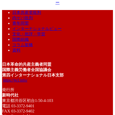
ー
日本共産党批判
内ゲバ批判
青年同盟
インターナショナルビュー
文化・批評・学習
国際組織
コラム架橋
資料
日本革命的共産主義者同盟
国際主義労働者全国協議会
第四インターナショナル日本支部
https://jrcl.info/
発行所
新時代社
東京都渋谷区初台1-50-4-103
電話 03-3372-9401
FAX 03-3372-9402