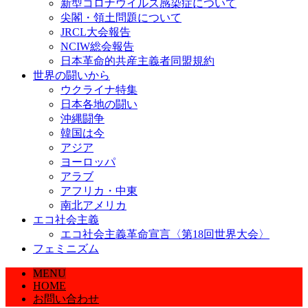
新型コロナウイルス感染症について
尖閣・領土問題について
JRCL大会報告
NCIW総会報告
日本革命的共産主義者同盟規約
世界の闘いから
ウクライナ特集
日本各地の闘い
沖縄闘争
韓国は今
アジア
ヨーロッパ
アラブ
アフリカ・中東
南北アメリカ
エコ社会主義
エコ社会主義革命宣言〈第18回世界大会〉
フェミニズム
MENU
HOME
お問い合わせ