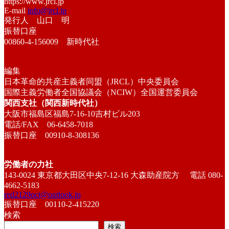
https://www.jrcl.jp
E-mail
info@jrcl.jp
発行人 山口 明
振替口座
00860-4-156009 新時代社
編集
日本革命的共産主義者同盟（JRCL）中央委員会
国際主義労働者全国協議会（NCIW）全国運営委員会
関西支社（関西新時代社）
大阪市福島区福島7-16-10吉村ビル203
電話/FAX 06-6458-7018
振替口座 00910-8-308136
労働者の力社
143-0024 東京都大田区中央7-12-16 大森助産院方 電話 080-
4662-5183
red2129oct@outlook.jp
振替口座 00110-2-415220
検索
検索