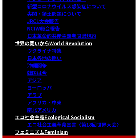
新型コロナウイルス感染症について
尖閣・領土問題について
JRCL大会報告
NCIW総会報告
日本革命的共産主義者同盟規約
世界の闘いから
World Revolution
ウクライナ特集
日本各地の闘い
沖縄闘争
韓国は今
アジア
ヨーロッパ
アラブ
アフリカ・中東
南北アメリカ
エコ社会主義
Ecological Socialism
エコ社会主義革命宣言〈第18回世界大会〉
フェミニズム
Feminism