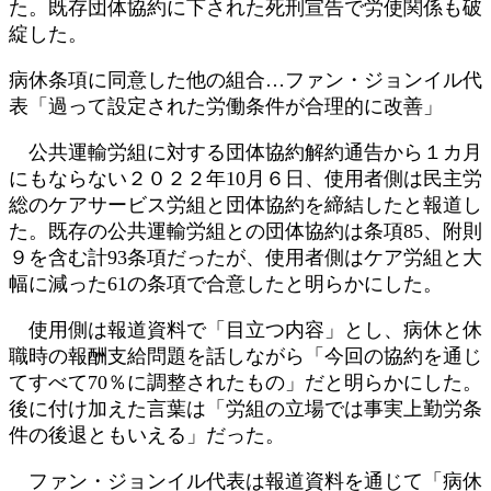
た。既存団体協約に下された死刑宣告で労使関係も破
綻した。
病休条項に同意した他の組合…ファン・ジョンイル代
表「過って設定された労働条件が合理的に改善」
公共運輸労組に対する団体協約解約通告から１カ月
にもならない２０２２年10月６日、使用者側は民主労
総のケアサービス労組と団体協約を締結したと報道し
た。既存の公共運輸労組との団体協約は条項85、附則
９を含む計93条項だったが、使用者側はケア労組と大
幅に減った61の条項で合意したと明らかにした。
使用側は報道資料で「目立つ内容」とし、病休と休
職時の報酬支給問題を話しながら「今回の協約を通じ
てすべて70％に調整されたもの」だと明らかにした。
後に付け加えた言葉は「労組の立場では事実上勤労条
件の後退ともいえる」だった。
ファン・ジョンイル代表は報道資料を通じて「病休