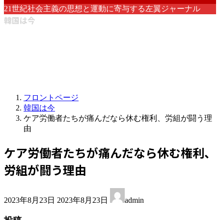
21世紀社会主義の思想と運動に寄与する左翼ジャーナル
韓国は今
フロントページ
韓国は今
ケア労働者たちが痛んだなら休む権利、労組が闘う理
由
ケア労働者たちが痛んだなら休む権利、
労組が闘う理由
最
2023年8月23日
2023年8月23日
admin
終
更