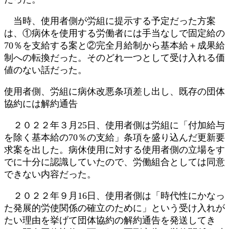
当時、使用者側が労組に提示する予定だった方案
は、①病休を使用する労働者には手当なしで固定給の
70％を支給する案と②完全月給制から基本給＋成果給
制への転換だった。そのどれ一つとして受け入れる価
値のない話だった。
使用者側、労組に病休改悪条項差し出し、既存の団体
協約には解約通告
２０２２年３月25日、使用者側は労組に「付加給与
を除く基本給の70％の支給」条項を盛り込んだ更新要
求案を出した。病休使用に対する使用者側の立場をす
でに十分に認識していたので、労働組合としては同意
できない内容だった。
２０２２年９月16日、使用者側は「時代性にかなっ
た発展的労使関係の確立のために」という受け入れが
たい理由を挙げて団体協約の解約通告を発送してき