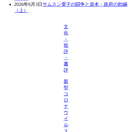
2026年6月3日
サムスン電子の闘争と資本・政府の欺瞞
（上）
文
化
・
批
評
・
書
評
新
型
コ
ロ
ナ
ウ
イ
ル
ス