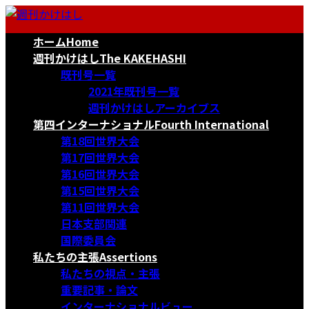
コ
ナ
ン
ビ
ホーム
Home
テ
ゲ
ン
ー
週刊かけはし
The KAKEHASHI
ツ
シ
既刊号一覧
へ
ョ
2021年既刊号一覧
ス
ン
週刊かけはしアーカイブス
キ
に
第四インターナショナル
Fourth International
ッ
移
第18回世界大会
プ
動
第17回世界大会
第16回世界大会
第15回世界大会
第11回世界大会
日本支部関連
国際委員会
私たちの主張
Assertions
私たちの視点・主張
重要記事・論文
インターナショナルビュー