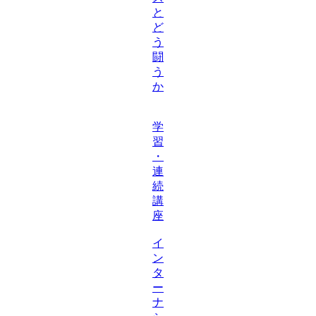
と
ど
う
闘
う
か
学
習
・
連
続
講
座
イ
ン
タ
ー
ナ