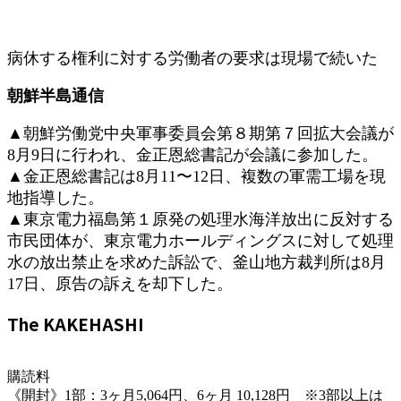
病休する権利に対する労働者の要求は現場で続いた
朝鮮半島通信
▲朝鮮労働党中央軍事委員会第８期第７回拡大会議が
8月9日に行われ、金正恩総書記が会議に参加した。
▲金正恩総書記は8月11〜12日、複数の軍需工場を現
地指導した。
▲東京電力福島第１原発の処理水海洋放出に反対する
市民団体が、東京電力ホールディングスに対して処理
水の放出禁止を求めた訴訟で、釜山地方裁判所は8月
17日、原告の訴えを却下した。
The KAKEHASHI
購読料
《開封》1部：3ヶ月5,064円、6ヶ月 10,128円 ※3部以上は