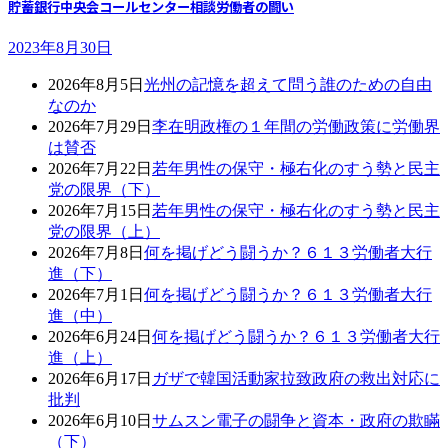
貯蓄銀行中央会コールセンター相談労働者の闘い
2023年8月30日
2026年8月5日
光州の記憶を超えて問う誰のための自由
なのか
2026年7月29日
李在明政権の１年間の労働政策に労働界
は賛否
2026年7月22日
若年男性の保守・極右化のすう勢と民主
党の限界（下）
2026年7月15日
若年男性の保守・極右化のすう勢と民主
党の限界（上）
2026年7月8日
何を掲げどう闘うか？６１３労働者大行
進（下）
2026年7月1日
何を掲げどう闘うか？６１３労働者大行
進（中）
2026年6月24日
何を掲げどう闘うか？６１３労働者大行
進（上）
2026年6月17日
ガザで韓国活動家拉致政府の救出対応に
批判
2026年6月10日
サムスン電子の闘争と資本・政府の欺瞞
（下）