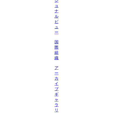
シ
ョ
ナ
ル
ビ
ュ
ー
国
際
組
織
ア
ー
カ
イ
ブ
ギ
ャ
ラ
リ