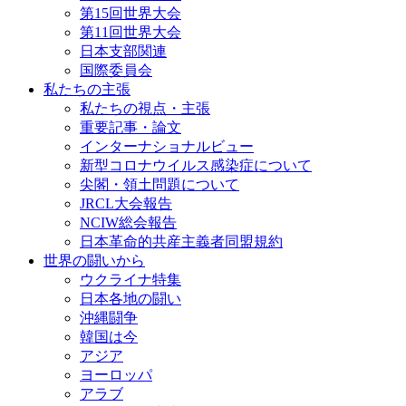
第15回世界大会
第11回世界大会
日本支部関連
国際委員会
私たちの主張
私たちの視点・主張
重要記事・論文
インターナショナルビュー
新型コロナウイルス感染症について
尖閣・領土問題について
JRCL大会報告
NCIW総会報告
日本革命的共産主義者同盟規約
世界の闘いから
ウクライナ特集
日本各地の闘い
沖縄闘争
韓国は今
アジア
ヨーロッパ
アラブ