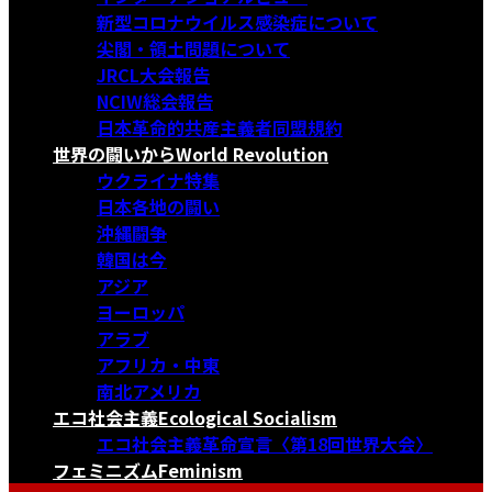
新型コロナウイルス感染症について
尖閣・領土問題について
JRCL大会報告
NCIW総会報告
日本革命的共産主義者同盟規約
世界の闘いから
World Revolution
ウクライナ特集
日本各地の闘い
沖縄闘争
韓国は今
アジア
ヨーロッパ
アラブ
アフリカ・中東
南北アメリカ
エコ社会主義
Ecological Socialism
エコ社会主義革命宣言〈第18回世界大会〉
フェミニズム
Feminism