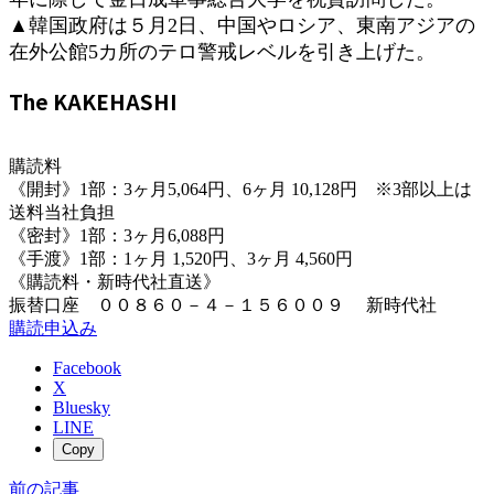
▲韓国政府は５月2日、中国やロシア、東南アジアの
在外公館5カ所のテロ警戒レベルを引き上げた。
The KAKEHASHI
購読料
《開封》1部：3ヶ月5,064円、6ヶ月 10,128円 ※3部以上は
送料当社負担
《密封》1部：3ヶ月6,088円
《手渡》1部：1ヶ月 1,520円、3ヶ月 4,560円
《購読料・新時代社直送》
振替口座 ００８６０－４－１５６００９ 新時代社
購読申込み
Facebook
X
Bluesky
LINE
Copy
前の記事