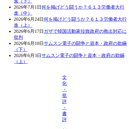
進（下）
2026年7月1日
何を掲げどう闘うか？６１３労働者大行
進（中）
2026年6月24日
何を掲げどう闘うか？６１３労働者大行
進（上）
2026年6月17日
ガザで韓国活動家拉致政府の救出対応に
批判
2026年6月10日
サムスン電子の闘争と資本・政府の欺瞞
（下）
2026年6月3日
サムスン電子の闘争と資本・政府の欺瞞
（上）
文
化
・
批
評
・
書
評