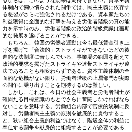
るならば、このような効果は期待できない。資本主義
体制内で飼い慣らされた闘争では、民主主義に依存す
る悪習がさらに強化されるだけである。資本家たちの
利益獲得に全面的な打撃を与える労働者階級の真の能
力を示す時のみ、労働者階級の政治的階級意識は画期
的な発展を遂げることができる。
もちろん、韓国の労働者運動は今も最低賃金引き上
げを掲げて「合法的」ストライキができないほどの後
進的な法制度に苦しんでいる。事業場の範囲を超えて
政治的要求を掲げたストライキや連帯ストライキが違
法であることも相変わらずである。資本主義体制の全
面的な危機がない限り、労働者階級の上層部門が実際
の闘争に乗り出すことを期待するのは難しい。
しかし、これは、今日の社会主義者と労働者闘士が
確固たる目標意識のもとでさらに奮闘しなければなら
ないことを意味する。労働組合内部で官僚的統制に反
対し、労働者民主主義の原則を徹底的に貫徹するこ
と、狭い組合主義的利益ではなく、階級全体の利益に
奉仕する闘争を献身的に組織することが必要である。