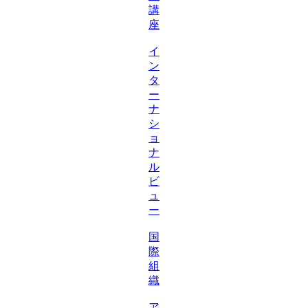
講
座
イ
ン
タ
ー
ナ
シ
ョ
ナ
ル
ビ
ュ
ー
国
際
組
織
ア