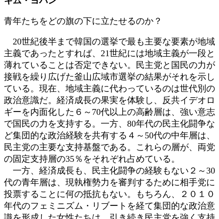
キム・ヨハン
新
日
青年たちをどの旗の下に立たせるのか？
時
:
20世紀後半まで韓国の選挙で最も主要な要素が地域
主義であったとすれば、21世紀には地域主義が一段と
薄れていることは否定できない。民主党と国民の力が
接戦を繰り広げた釜山広域市選挙の結果がそれを示し
ている。現在、地域主義に代わっているのは世代別の
政治意識だ。経済成長の果実を体験し、反共イデオロ
ギーを内面化した６～70代以上の高齢層は、強い意志
で国民の力を支持する。一方、80年代の民主化闘争な
ど集団的な政治経験を共有する４～50代の中年層は、
民主党の主要な支持基盤である。これらの層が、両党
の固定支持層の35％をそれぞれ占めている。
一方、経済成長も、民主化闘争の経験もない２～30
代の青年層は、現執権勢力を審判するために相手党に
投票することに何の抵抗もない。もちろん、２０１０
年代のフェミニズム・リブートを経て集団的な政治意
識を形成した女性たちは、引き続き民主党を強く支持