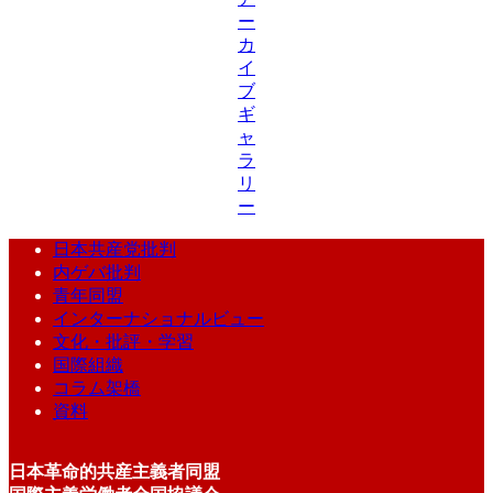
ー
カ
イ
ブ
ギ
ャ
ラ
リ
ー
日本共産党批判
内ゲバ批判
青年同盟
インターナショナルビュー
文化・批評・学習
国際組織
コラム架橋
資料
日本革命的共産主義者同盟