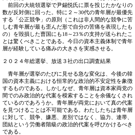
前回の大統領選挙で尹錫悦氏に票を投じたかなりの
数が反対側に回った。特に２～30代の青年層が最優先
する「公正競争」の原則（これは非人間的な競争に苦
しむ青年層が最も歪んだ形で自分の苦痛を表現したも
の）を毀損した曺国にも18～23％の支持が送られたこ
とは驚くべきことである。今日の資本主義体制で青年
層が経験している痛みの大きさを実感させる。
２０２４年総選挙、放送３社の出口調査結果
青年層が選挙のたびに見せる急な変化は、今後の韓
国の資本主義における恒常的な政治的不安定性を象徴
するものである。しかしなぜ、青年層は資本家両党の
間でのみ政治的な代案を模索することを余儀なくされ
ているのであろうか。青年層が両党において真の代案
を見つけることは不可能である。わたしたちは青年層
に対して、競争、嫌悪、差別ではなく、協力、連帯、
団結という労働者階級の政治的代案を呼びかけるべき
である。