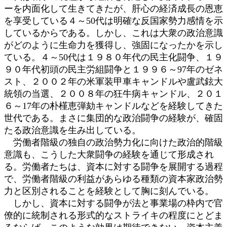
ーを内面化して生きてきたが、肝心の経済成長の恩恵
を享受している４～50代は明確な反国家勢力感情を示
しているからである。しかし、これは大衆の政治意識
がどのように生命力を獲得し、強固になったかを示し
ている。４～50代は１９８０年代の民主化闘争、１９
９０年代初頭の民主労組闘争と１９９６～97年のゼネ
スト、２００２年の米軍装甲車キャンドルや盧武鉉大
統領の当選、２００８年の狂牛病キャンドル、２０１
６～17年の朴槿恵弾劾キャンドルなどを経験してきた
世代である。まさに集団的な政治闘争の経験が、確固
たる政治意識を生み出している。
労働者階級の独自の政治勢力化に向けた政治的階級
意識も、こうした大衆闘争の経験を通じて形成され
る。労働者たちは、資本に対する闘争を展開する過程
で、労働者階級の利益があらゆる種類の資本家政治勢
力と区別されることを経験として胸に刻んでいる。
しかし、資本に対する闘争が法と事業場の枠内で官
僚的に統制される形式的なストライキの程度にとどま