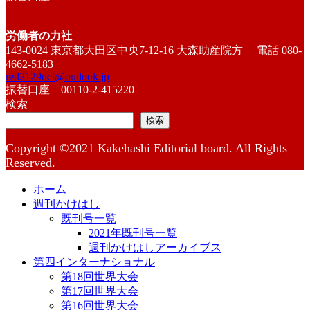
労働者の力社
143-0024 東京都大田区中央7-12-16 大森助産院方 電話 080-
4662-5183
red2129oct@outlook.jp
振替口座 00110-2-415220
検索
検索
Copyright ©2021 Kakehashi Editorial board. All Rights
Reserved.
ホーム
週刊かけはし
既刊号一覧
2021年既刊号一覧
週刊かけはしアーカイブス
第四インターナショナル
第18回世界大会
第17回世界大会
第16回世界大会