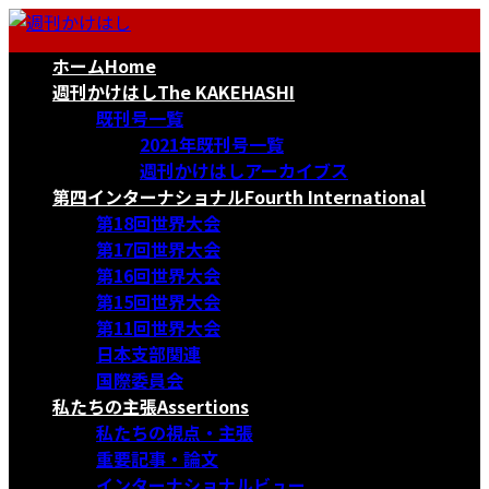
コ
ナ
ン
ビ
ホーム
Home
テ
ゲ
ン
ー
週刊かけはし
The KAKEHASHI
ツ
シ
既刊号一覧
へ
ョ
2021年既刊号一覧
ス
ン
週刊かけはしアーカイブス
キ
に
第四インターナショナル
Fourth International
ッ
移
第18回世界大会
プ
動
第17回世界大会
第16回世界大会
第15回世界大会
第11回世界大会
日本支部関連
国際委員会
私たちの主張
Assertions
私たちの視点・主張
重要記事・論文
インターナショナルビュー