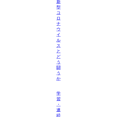
新
型
コ
ロ
ナ
ウ
イ
ル
ス
と
ど
う
闘
う
か
学
習
・
連
続