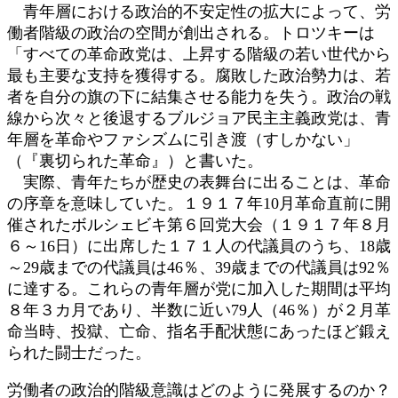
青年層における政治的不安定性の拡大によって、労
働者階級の政治の空間が創出される。トロツキーは
「すべての革命政党は、上昇する階級の若い世代から
最も主要な支持を獲得する。腐敗した政治勢力は、若
者を自分の旗の下に結集させる能力を失う。政治の戦
線から次々と後退するブルジョア民主主義政党は、青
年層を革命やファシズムに引き渡（すしかない」
（『裏切られた革命』）と書いた。
実際、青年たちが歴史の表舞台に出ることは、革命
の序章を意味していた。１９１７年10月革命直前に開
催されたボルシェビキ第６回党大会（１９１７年８月
６～16日）に出席した１７１人の代議員のうち、18歳
～29歳までの代議員は46％、39歳までの代議員は92％
に達する。これらの青年層が党に加入した期間は平均
８年３カ月であり、半数に近い79人（46％）が２月革
命当時、投獄、亡命、指名手配状態にあったほど鍛え
られた闘士だった。
労働者の政治的階級意識はどのように発展するのか？