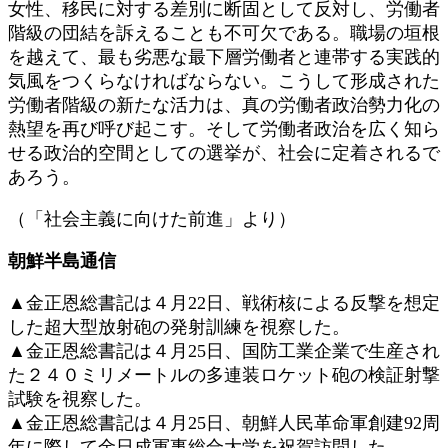
女性、移民に対する差別に断固として反対し、労働者
階級の団結を訴えることも不可欠である。職場の垣根
を越えて、最も劣悪な最下層労働者と連帯する実践的
気風をつくらなければならない。こうして形成された
労働者階級の新たな活力は、真の労働者政治勢力化の
熱望を再び呼び起こす。そして労働者政治を広く知ら
せる政治的空間としての選挙が、社会に定着されるで
あろう。
（「社会主義に向けた前進」より）
朝鮮半島通信
▲金正恩総書記は４月22日、戦術核による反撃を想定
した超大型放射砲の発射訓練を視察した。
▲金正恩総書記は４月25日、国防工業企業で生産され
た２４０ミリメートルの多連装ロケット砲の検証射撃
試験を視察した。
▲金正恩総書記は４月25日、朝鮮人民革命軍創建92周
年に際して金日成軍事総合大学を祝賀訪問した。