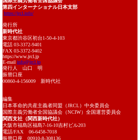
国際主義労働者全国協議会
第四インターナショナル日本支部
https://jrcl.info/
発行所
新時代社
東京都渋谷区初台1-50-4-103
電話 03-3372-9401
FAX 03-3372-9402
https://www.jrcl.jp
E-mail
info@jrcl.jp
発行人 山口 明
振替口座
00860-4-156009 新時代社
編集
日本革命的共産主義者同盟（JRCL）中央委員会
国際主義労働者全国協議会（NCIW）全国運営委員会
関西支社（関西新時代社）
大阪市福島区福島7-16-10吉村ビル203
電話/FAX 06-6458-7018
振替口座 00910-8-308136