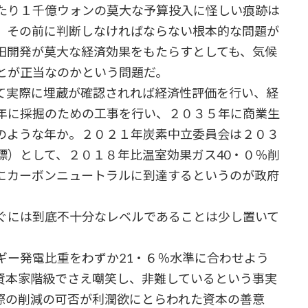
たり１千億ウォンの莫大な予算投入に怪しい痕跡は
、その前に判断しなければならない根本的な問題が
田開発が莫大な経済効果をもたらすとしても、気候
とが正当なのかという問題だ。
て実際に埋蔵が確認されれば経済性評価を行い、経
年に採掘のための工事を行い、２０３５年に商業生
のような年か。２０２１年炭素中立委員会は２０３
標）として、２０１８年比温室効果ガス40・０％削
にカーボンニュートラルに到達するというのが政府
ぐには到底不十分なレベルであることは少し置いて
ー発電比重をわずか21・６％水準に合わせよう
資本家階級でさえ嘲笑し、非難しているという事実
際の削減の可否が利潤欲にとらわれた資本の善意