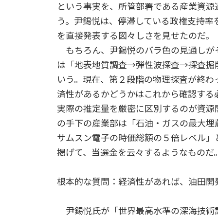
という事実を、所管部署である産業資源
う。尹錫悦は、停滞している政権支持率
を直接発表する図々しさを見せたのだ。
もちろん、尹錫悦のバラ色の見通しが
は「地表地質調査→弾性波探査→探査掘
いう。現在、第２段階の物理探査が終わ
済性があるかどうかはこれから確認する
実際の推定量を厳密に区別するのが資源
の手下の産業部は「石油・ガスの最大埋
サムスン電子の時価総額の５倍レベル」
掲げて、当選金を云々するようなものだ
根本的な質問：経済性があれば、油田開
尹錫悦氏が「世界最高水準の深海技術