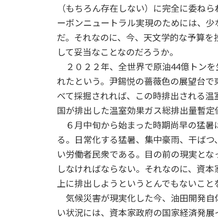
（もちろん存在しない）に完全に委ねら
ーボンニュートラル実現のためには、少
だ。それなのに、今、天文学的な予算を
して妥当なことなのだろうか。
２０２２年、全世界で原油44億トンを
れたという。尹錫悦の薔薇色の展望台で
べて採掘されれば、この時排出される温
国が排出した温室効果ガス総排出量暫定
６月中旬から始まった時期尚早の猛暑
る。日常化する猛暑、集中豪雨、干ばつ
い労働者民衆である。目の前の現実とな
しなければならない。それなのに、資本
上に排出しようというとんでもないこと
気候災害が現実化した今、油田開発自
い状況には、資本家政府の国家経済発展