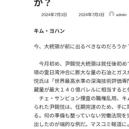
か？
最
2024年7月3日
2024年7月3日
admin
終
更
キム・ヨハン
新
日
時
今、大統領が前に出るべきなのだろうか
:
今月初め、尹錫悦大統領は就任後初め
項の霊日湾沖合に膨大な量の石油とガス
悦氏は「世界最高水準の深海技術評価専
蔵量が最大１４０億バレルに相当する
チェ・サンビョン捜査の職権乱用、キ
られた尹錫悦は、任期完遂のため、手に
る。何の準備も整っていない労働法院を
出したのが端的な例だ。マスコミ報道に