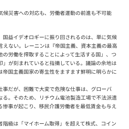
気候災害への対応も、労働者運動の前進も不可能
、国益イデオロギーに振り回されるのは、単に気候
言えない。レーニンは『帝国主義、資本主義の最高
地の労働を搾取することによって生活する国」、つ
印」が刻まれていると指摘している。議論の余地は
は帝国主義国家の寄生性をますます鮮明に明らかに
仕事だが、困難で大変で危険な仕事は、グローバ
なる。そのため、リチウム電池製造工場で不法派遣
る惨事が起こり、移民介護労働者を最低賃金も与え
階級は「マイホーム取得」を超えて株式、コイン