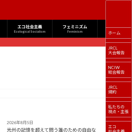
エコ社会主義
フェミニズム
Ecological Socialism
Feminism
ホーム
JRCL
大会報告
NCIW
総会報告
JRCL
規約
私たちの
視点・主張
2026年8月5日
エコ
光州の記憶を超えて問う誰のための自由な
社会主義