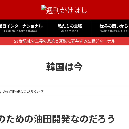
第四インターナショナル
私たちの主張
世界の闘いから
Fourth International
Assertions
World Revolution
21世紀社会主義の思想と運動に寄与する左翼ジャーナル
韓国は今
めの油田開発なのだろうか？
のための油田開発なのだろう