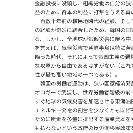
金融投機に没頭し、組織労働は自分の狭
益のために資本の利益に打撃を与える真
百数十年前の植民地時代の経験、そし
の経験が奇妙に結合したため、韓国の国
る。しかし、全地球が気候災害に陥る中
を言えば、気候災害で朝鮮半島は特に苦
陥った時代、それによって帝国主義の覇
な攻撃から自由であるはずがない（これ
性が最も高い地域の一つである）。
韓国の労働者運動は、狭い国家経済発
オロギーで武装し、世界労働者階級の前
すぐ地球の気候災害を加速させる東海油
エネルギー発電の割合を少なくとも国際
ために炭素を多量に排出する産業資本を
も払わないという政府の反労働移民政策