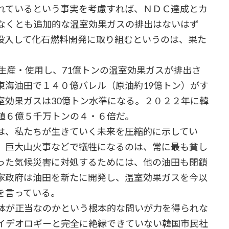
れているという事実を考慮すれば、ＮＤＣ達成とカ
なくとも追加的な温室効果ガスの排出はないはず
投入して化石燃料開発に取り組むというのは、果た
生産・使用し、71億トンの温室効果ガスが排出さ
東海油田で１４０億バレル（原油約19億トン）がす
室効果ガスは30億トン水準になる。２０２２年に韓
値６億５千万トンの４・６倍だ。
は、私たちが生きていく未来を圧縮的に示してい
、巨大山火事などで犠牲になるのは、常に最も貧し
った気候災害に対処するためには、他の油田も閉鎖
家政府は油田を新たに開発し、温室効果ガスを今以
を言っている。
体が正当なのかという根本的な問いが力を得られな
イデオロギーと完全に絶縁できていない韓国市民社