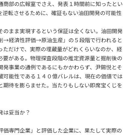
通商部の広報室でさえ、発表１時間前に知ったとい
を逆転させるために、確証もない油田開発の可能性
そのまま実現するという保証は全くない。油田開発
削→経済性評価→原油生産」の５段階で行われると
っただけで、実際の埋蔵量がどれくらいなのか、経
必要がある。物理探査段階の推定資源量と掘削後の
開発事業の通例であるにもかかわらず、尹錫悦とそ
蔵可能性である１４０億バレルは、現在の価値では
と期待を膨らませた。当たりもしない即席宝くじを
。
発は妥当か？
評価専門企業」と評価した企業に、果たして実際の