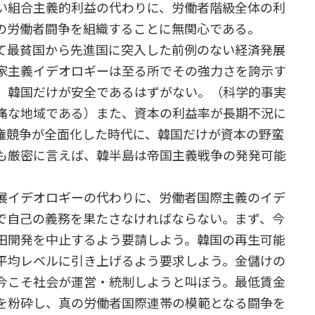
い組合主義的利益の代わりに、労働者階級全体の利
の労働者闘争を組織することに無関心である。
て最貧国から先進国に突入した前例のない経済発展
家主義イデオロギーは至る所でその強力さを誇示す
、韓国だけが安全であるはずがない。（科学的事実
痛な地域である）また、資本の利益率が長期不況に
権競争が全面化した時代に、韓国だけが資本の野蛮
も厳密に言えば、韓半島は帝国主義戦争の発発可能
展イデオロギーの代わりに、労働者国際主義のイデ
で自己の義務を果たさなければならない。まず、今
田開発を中止するよう要請しよう。韓国の再生可能
平均レベルに引き上げるよう要求しよう。金儲けの
今こそ社会が運営・統制しようと叫ぼう。最低賃金
を粉砕し、真の労働者国際連帯の模範となる闘争を