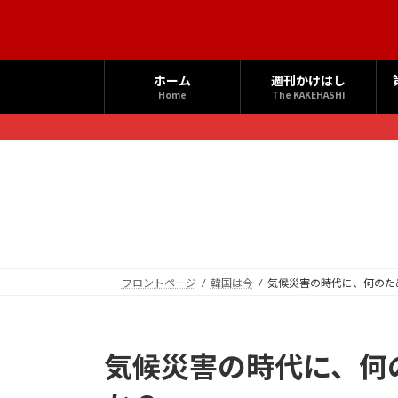
コ
ナ
ン
ビ
テ
ゲ
ン
ー
ホーム
週刊かけはし
ツ
シ
Home
The KAKEHASHI
へ
ョ
ス
ン
キ
に
ッ
移
プ
動
フロントページ
韓国は今
気候災害の時代に、何のた
気候災害の時代に、何