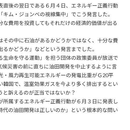
表直後の翌日である６月４日、エネルギー正義行動
「キム・ジョンベの視線集中」でこう発言した。
分な費用を投資してもそれだけの経済的価値が出る
はその中に石油があるかどうかではなく、十分な費
出るかどうか」などという発言までした。
る生命を守る運動」を担う団体の政策委員が放送で
気候災害の前に直ちに油田開発を中止するように言
光・風力再生可能エネルギーの発電比重がＧ20平
い韓国で、温室効果ガスを今より多く排出するとい
うと訴えるのが正当ではないか？
が所属するエネルギー正義行動が６月３日に発表し
時代の油田開発は正しいのか」という根本的な問い