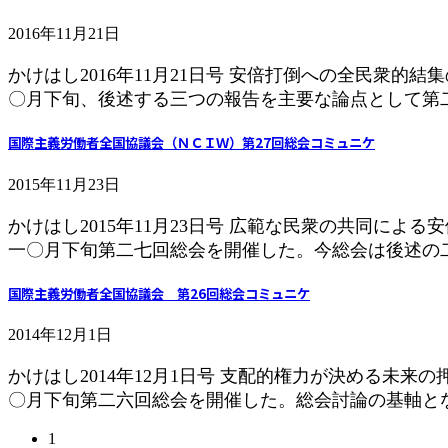
2016年11月21日
かけはし2016年11月21日号 安倍打倒への全
〇月下旬、後述する三つの報告を主要な論点として第二
国際主義労働者全国協議会（ＮＣＩＷ）第27回総会コミュニケ
2015年11月23日
かけはし2015年11月23日号 広範な民衆の共同に
一〇月下旬第二七回総会を開催した。今総会は後述の二つ
国際主義労働者全国協議会 第26回総会コミュニケ
2014年12月1日
かけはし2014年12月1日号 支配的権力が決める
〇月下旬第二六回総会を開催した。総会討論の基軸とな
投
固
1