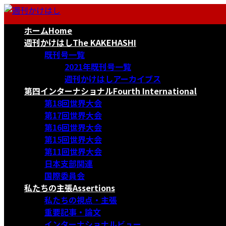
コ
ナ
ン
ビ
ホーム
Home
テ
ゲ
ン
ー
週刊かけはし
The KAKEHASHI
ツ
シ
既刊号一覧
へ
ョ
2021年既刊号一覧
ス
ン
週刊かけはしアーカイブス
キ
に
第四インターナショナル
Fourth International
ッ
移
第18回世界大会
プ
動
第17回世界大会
第16回世界大会
第15回世界大会
第11回世界大会
日本支部関連
国際委員会
私たちの主張
Assertions
私たちの視点・主張
重要記事・論文
インターナショナルビュー