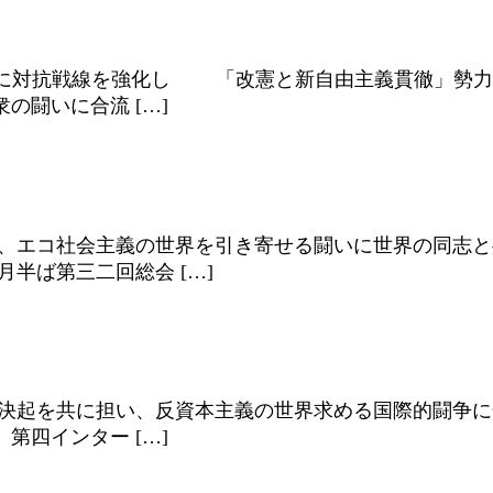
運動基礎に対抗戦線を強化し 「改憲と新自由主義貫徹」
に合流 […]
集し、エコ社会主義の世界を引き寄せる闘いに世界の同志
半ば第三二回総会 […]
す民衆総決起を共に担い、反資本主義の世界求める国際的闘
第四インター […]