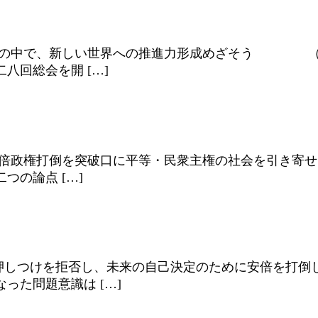
民衆的結集の中で、新しい世界への推進力形成めざそう 
八回総会を開 […]
よる安倍政権打倒を突破口に平等・民衆主権の社会を引き寄せ
の論点 […]
未来の押しつけを拒否し、未来の自己決定のために安倍を
った問題意識は […]