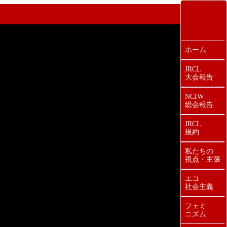
ホーム
JRCL
大会報告
NCIW
総会報告
JRCL
規約
私たちの
視点・主張
エコ
社会主義
フェミ
ニズム