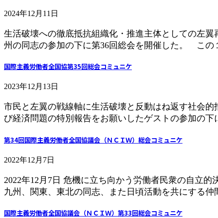
2024年12月11日
生活破壊への徹底抵抗組織化・推進主体としての左翼再
州の同志の参加の下に第36回総会を開催した。 この１
国際主義労働者全国協第35回総会コミュニケ
2023年12月13日
市民と左翼の戦線軸に生活破壊と反動はね返す社会的抵
び経済問題の特別報告をお願いしたゲストの参加の下に
第34回国際主義労働者全国協議会（ＮＣＩＷ）総会コミュニケ
2022年12月7日
2022年12月7日 危機に立ち向かう労働者民衆の自
九州、関東、東北の同志、また日頃活動を共にする仲間と
国際主義労働者全国協議会（ＮＣＩＷ）第33回総会コミュニケ