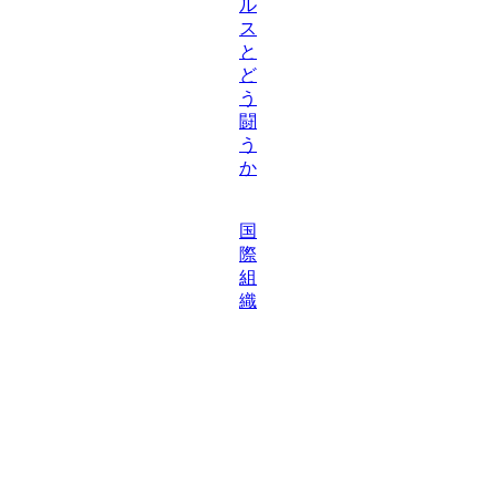
ル
ス
と
ど
う
闘
う
か
国
際
組
織