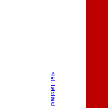
学
習
・
連
続
講
座