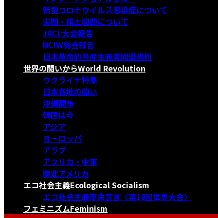
新型コロナウイルス感染症について
尖閣・領土問題について
JRCL大会報告
NCIW総会報告
日本革命的共産主義者同盟規約
世界の闘いから
World Revolution
ウクライナ特集
日本各地の闘い
沖縄闘争
韓国は今
アジア
ヨーロッパ
アラブ
アフリカ・中東
南北アメリカ
エコ社会主義
Ecological Socialism
エコ社会主義革命宣言〈第18回世界大会〉
フェミニズム
Feminism