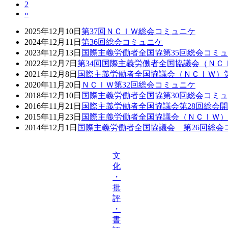
固
2
定
稿
»
定
ペ
ペ
ー
の
2025年12月10日
第37回ＮＣＩＷ総会コミュニケ
ー
ジ
2024年12月11日
第36回総会コミュニケ
ジ
ペ
2023年12月13日
国際主義労働者全国協第35回総会コミ
2022年12月7日
第34回国際主義労働者全国協議会（ＮＣ
ー
2021年12月8日
国際主義労働者全国協議会（ＮＣＩＷ）第
ジ
2020年11月20日
ＮＣＩＷ第32回総会コミュニケ
2018年12月10日
国際主義労働者全国協第30回総会コミ
送
2016年11月21日
国際主義労働者全国協議会第28回総会
2015年11月23日
国際主義労働者全国協議会（ＮＣＩＷ）
り
2014年12月1日
国際主義労働者全国協議会 第26回総会
文
化
・
批
評
・
書