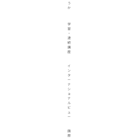
う
か
学
習
・
連
続
講
座
イ
ン
タ
ー
ナ
シ
ョ
ナ
ル
ビ
ュ
ー
国
際