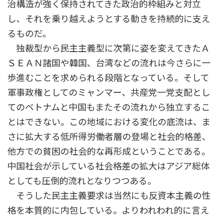
治構造が強く保持されてきた政治的枠組みと対立
し、それを乗り越えようとする動きを持続的に支え
るものだ。
独裁型から民主主義型に次第に姿を変えてきたＡ
ＳＥＡＮ諸国や韓国、台湾などの流れは今さらに一
歩進むことを求められる段階となっている。そして
軍事政権としてのミャンマー、共産党一党支配とし
てのベトナムと中国もまたその流れから独立するこ
とはできない。この地域における変化の底流は、ま
さに拡大する低所得労働者層の登場と社会的格差、
他方での貧困の社会的な再形成ということである。
中国社会が示している社会格差の拡大はアジア総体
としても圧倒的流れとなりつつある。
そうした民主主義要求は当然にも反資本主義の性
格を本質的に内包している。よりわれわれ的に言え