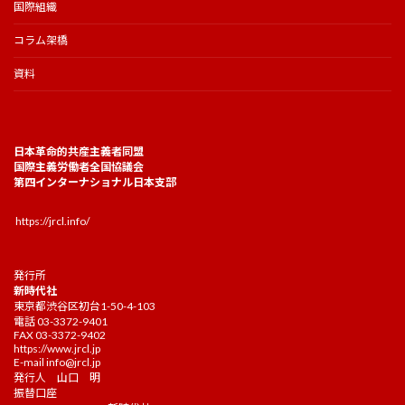
国際組織
コラム架橋
資料
日本革命的共産主義者同盟
国際主義労働者全国協議会
第四インターナショナル日本支部
https://jrcl.info/
発行所
新時代社
東京都渋谷区初台1-50-4-103
電話 03-3372-9401
FAX 03-3372-9402
https://www.jrcl.jp
E-mail
info@jrcl.jp
発行人 山口 明
振替口座