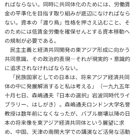
ればならない。同時に共同体化のためには、労働賃
金の平準化を目指す取り組みが底辺になければなら
ない。資本の「渡り鳥」性格を押さえ込むこと、そ
のためには低賃金労働を確保せんとする資本移動へ
の規制が必要である。
民主主義と経済共同開発の東アジア形成に向かう
共同意識、その政治的表現―それが現実的・意識的
に追求されなければならない。
「民族国家としての日本は、将来アジア経済共同
体の中に発展解消すると私は考える」（一九九五年
十月七日、森嶋通夫『日本の選択』岩波同時代ライ
ブラリー、はしがき）。森嶋通夫ロンドン大学名誉
教授は数年前になくなったが、バブル崩壊以降の日
本の将来像を東アジア経済共同体という展望に求
め、中国、天津の南開大学での講演など活発な活動