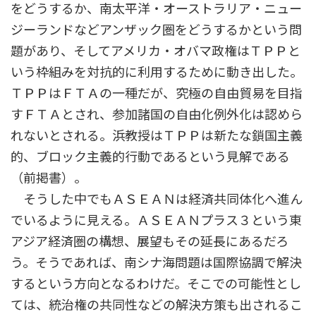
をどうするか、南太平洋・オーストラリア・ニュー
ジーランドなどアンザック圏をどうするかという問
題があり、そしてアメリカ・オバマ政権はＴＰＰと
いう枠組みを対抗的に利用するために動き出した。
ＴＰＰはＦＴＡの一種だが、究極の自由貿易を目指
すＦＴＡとされ、参加諸国の自由化例外化は認めら
れないとされる。浜教授はＴＰＰは新たな鎖国主義
的、ブロック主義的行動であるという見解である
（前掲書）。
そうした中でもＡＳＥＡＮは経済共同体化へ進ん
でいるように見える。ＡＳＥＡＮプラス３という東
アジア経済圏の構想、展望もその延長にあるだろ
う。そうであれば、南シナ海問題は国際協調で解決
するという方向となるわけだ。そこでの可能性とし
ては、統治権の共同性などの解決方策も出されるこ