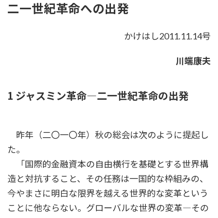
二一世紀革命への出発
新
日
時
:
かけはし2011.11.14号
川端康夫
1 ジャスミン革命―二一世紀革命の出発
昨年（二〇一〇年）秋の総会は次のように提起し
た。
「国際的金融資本の自由横行を基礎とする世界構
造と対抗すること、その任務は一国的な枠組みの、
今やまさに明白な限界を越える世界的な変革という
ことに他ならない。グローバルな世界の変革―その