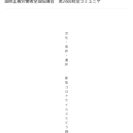
国際主義労働者全国協議会 第26回総会コミュニケ
文
化
・
批
評
・
書
評
新
型
コ
ロ
ナ
ウ
イ
ル
ス
と
ど
う
闘