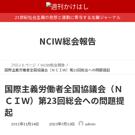
コ
ナ
ン
ビ
テ
ゲ
21世紀社会主義の思想と運動に寄与する左翼ジャーナル
ン
ー
ツ
シ
へ
ョ
NCIW総会報告
ス
ン
キ
に
ッ
移
プ
動
フロントページ
NCIW総会報告
国際主義労働者全国協議会（ＮＣＩＷ）第23回総会への問題提起
国際主義労働者全国協議会（Ｎ
ＣＩＷ）第23回総会への問題提
起
最
2011年11月14日
2023年7月13日
admin
終
更