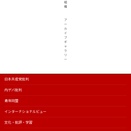
組
織
ア
ー
カ
イ
ブ
ギ
ャ
ラ
リ
ー
日本共産党批判
内ゲバ批判
青年同盟
インターナショナルビュー
文化・批評・学習