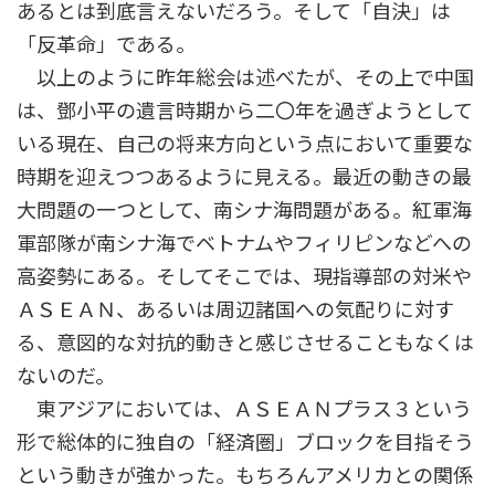
あるとは到底言えないだろう。そして「自決」は
「反革命」である。
以上のように昨年総会は述べたが、その上で中国
は、鄧小平の遺言時期から二〇年を過ぎようとして
いる現在、自己の将来方向という点において重要な
時期を迎えつつあるように見える。最近の動きの最
大問題の一つとして、南シナ海問題がある。紅軍海
軍部隊が南シナ海でベトナムやフィリピンなどへの
高姿勢にある。そしてそこでは、現指導部の対米や
ＡＳＥＡＮ、あるいは周辺諸国への気配りに対す
る、意図的な対抗的動きと感じさせることもなくは
ないのだ。
東アジアにおいては、ＡＳＥＡＮプラス３という
形で総体的に独自の「経済圏」ブロックを目指そう
という動きが強かった。もちろんアメリカとの関係