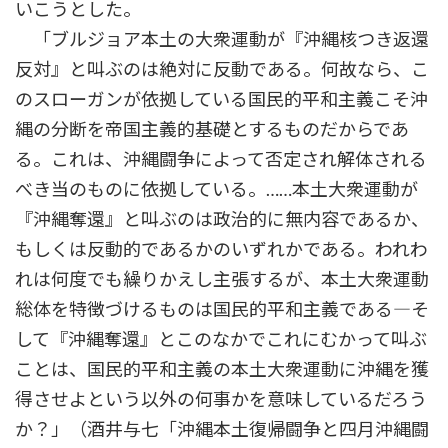
いこうとした。
「ブルジョア本土の大衆運動が『沖縄核つき返還
反対』と叫ぶのは絶対に反動である。何故なら、こ
のスローガンが依拠している国民的平和主義こそ沖
縄の分断を帝国主義的基礎とするものだからであ
る。これは、沖縄闘争によって否定され解体される
べき当のものに依拠している。……本土大衆運動が
『沖縄奪還』と叫ぶのは政治的に無内容であるか、
もしくは反動的であるかのいずれかである。われわ
れは何度でも繰りかえし主張するが、本土大衆運動
総体を特徴づけるものは国民的平和主義である―そ
して『沖縄奪還』とこのなかでこれにむかって叫ぶ
ことは、国民的平和主義の本土大衆運動に沖縄を獲
得させよという以外の何事かを意味しているだろう
か？」（酒井与七「沖縄本土復帰闘争と四月沖縄闘