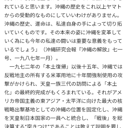
れていると思います。沖縄の歴史をこれ以上ヤマト
からの受動的なものにしていいわけがありません。
沖縄の歴史、運命は、私達自身の手によって切り拓
いていくものです。その本来の姿に沖縄を変革して
いく為にも今年の私達の闘いは重要な意義をもって
いるでしょう」（沖縄研究会報『沖縄の解放』七一
号、一九八七年一月）。
一九七二年の「本土復帰」以後十五年、沖縄では
反戦地主の所有する米軍用地に十年間強制使用の攻
撃がかけられ、天皇一族三代の訪問による「本土
化」の最終的完成がもくろまれている。それがアメ
リカ帝国主義の東アジア・太平洋に向けた最大の核
戦略出撃基地としての沖縄の位置を固定化し、沖縄
を天皇制日本国家の一員へと統合し、「戦後」を総
決算する“突きつけ”であることは敢えて説明を要し