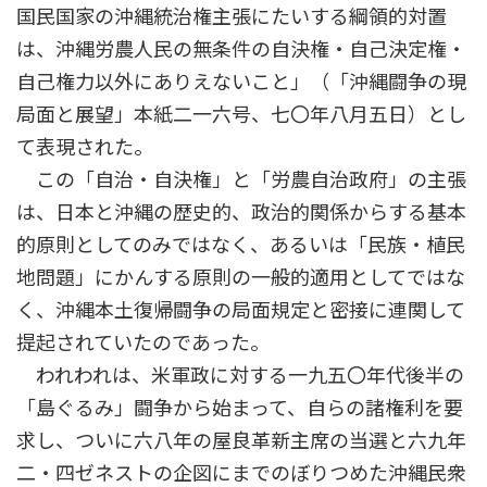
国民国家の沖縄統治権主張にたいする綱領的対置
は、沖縄労農人民の無条件の自決権・自己決定権・
自己権力以外にありえないこと」（「沖縄闘争の現
局面と展望」本紙二一六号、七〇年八月五日）とし
て表現された。
この「自治・自決権」と「労農自治政府」の主張
は、日本と沖縄の歴史的、政治的関係からする基本
的原則としてのみではなく、あるいは「民族・植民
地問題」にかんする原則の一般的適用としてではな
く、沖縄本土復帰闘争の局面規定と密接に連関して
提起されていたのであった。
われわれは、米軍政に対する一九五〇年代後半の
「島ぐるみ」闘争から始まって、自らの諸権利を要
求し、ついに六八年の屋良革新主席の当選と六九年
二・四ゼネストの企図にまでのぼりつめた沖縄民衆