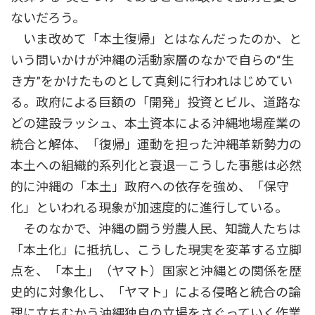
ないだろう。
いま改めて「本土復帰」とはなんだったのか、と
いう問いかけが沖縄の活動家層のなかで自らの“生
き方”をかけたものとして真剣に行われはじめてい
る。政府による巨額の「開発」投資とビル、道路な
どの建設ラッシュ、本土資本による沖縄地場産業の
統合と解体、「復帰」運動を担った沖縄革新勢力の
本土への組織的系列化と衰退―こうした事態は必然
的に沖縄の「本土」政府への依存を強め、「保守
化」といわれる現象が加速度的に進行している。
そのなかで、沖縄の闘う労農人民、知識人たちは
「本土化」に抵抗し、こうした現実を変革する立脚
点を、「本土」（ヤマト）国家と沖縄との関係を歴
史的に対象化し、「ヤマト」による侵略と統合の論
理に立ちむかう沖縄独自の立場をさぐっていく作業