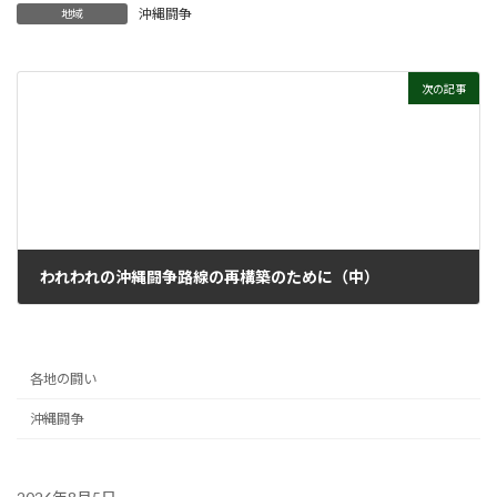
沖縄闘争
地域
次の記事
われわれの沖縄闘争路線の再構築のために（中）
1987年6月22日
各地の闘い
沖縄闘争