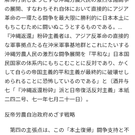
の展開、すなわちそれ自体において直接的にアジア
革命の一環たる闘争を最大限に勝利的に日本本土に
もちこむために闘いぬこうとするものである。…
『沖縄返還』粉砕主義者は、アジア反革命の直接的
な軍事拠点たる在沖米軍事基地群とこれにたいする
沖縄労農人民の激烈な闘争展開を『平和な』日本国
民国家の体系内にもちこむことに反対であり、かく
して自らの帝国主義的平和主義が最終的に破壊せし
められることに恐怖しているのである」と（酒井与
七「『沖縄返還粉砕』派と日帝復活反対主義」本紙
二四二号、七一年七月二十一日）。
反帝労農自治政府めざす戦略
第四の主張点は、この「本土復帰」闘争支持と不