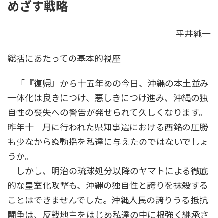
めざす戦略
時
:
平井純一
総括にあたっての基本的視座
「『復帰』から十五年めの今日、沖縄の本土並み
一体化は良きにつけ、悪しきにつけ進み、沖縄の独
自性の喪失への警告が発せられて久しくなります。
昨年十一月に行われた県知事選における西銘の圧勝
も少なからぬ動揺を私達に与えたのではないでしょ
うか。
しかし、明治の琉球処分以降のヤマトによる徹底
的な皇室化攻撃も、沖縄の独自性と誇りを抹殺する
ことはできませんでした。沖縄人民の誇りうる抵抗
闘争は、反戦地主をはじめ私達の中に根強く継承さ