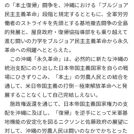
の「本土復帰」闘争を、沖縄における「ブルジョア
民主主義革命」段階と規定するとともに、全軍労労
働者のストライキを先頭とする基地撤去闘争の全島
的発展と、屋良政府・復帰協指導部をも乗り越えて
進む闘いの力学をブルジョア民主主義革命から永久
革命への飛躍へととらえた。
この沖縄「永久革命」は、必然的に新たな沖縄の
統治支配にのり出した日本帝国主義国家を自らの戦
場にひきずりこみ、「本土」の労農人民との結合を
通して、米日帝国主義の打倒―極東解放革命へと発
展することなくして自己完結しえない。
施政権返還を通じて、日本帝国主義国家権力の支
配を沖縄に及ぼし、「復帰」を逆手にとって米軍基
地機能の安定化を図るニクソンと佐藤政府の展望に
対して、沖縄の労農人民は闘いのなかでかちとった