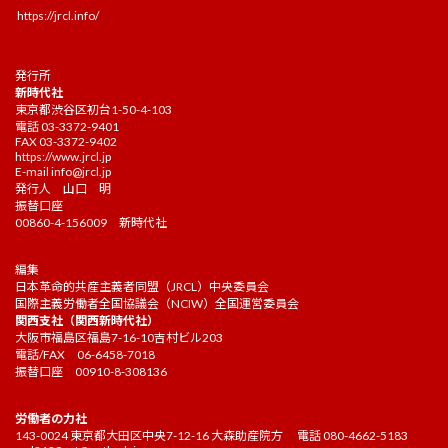
https://jrcl.info/
発行所
新時代社
東京都渋谷区初台1-50-4-103
電話 03-3372-9401
FAX 03-3372-9402
https://www.jrcl.jp
E-mail
info@jrcl.jp
発行人 山口 明
振替口座
00860-4-156009 新時代社
編集
日本革命的共産主義者同盟（JRCL）中央委員会
国際主義労働者全国協議会（NCIW）全国運営委員会
関西支社（関西新時代社）
大阪市福島区福島7-16-10吉村ビル203
電話/FAX 06-6458-7018
振替口座 00910-8-308136
労働者の力社
143-0024 東京都大田区中央7-12-16 大森助産院方 電話 080-4662-5183