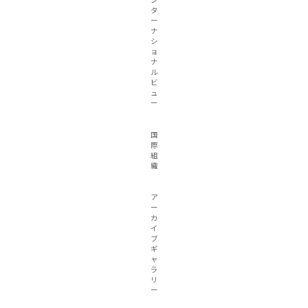
タ
ー
ナ
シ
ョ
ナ
ル
ビ
ュ
ー
国
際
組
織
ア
ー
カ
イ
ブ
ギ
ャ
ラ
リ
ー