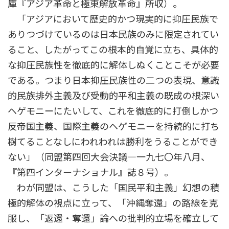
庫『アジア革命と極東解放革命』所収）。
「アジアにおいて歴史的かつ現実的に抑圧民族で
ありつづけているのは日本民族のみに限定されてい
ること、したがってこの根本的自覚に立ち、具体的
な抑圧民族性を徹底的に解体しぬくことこそが必要
である。つまり日本抑圧民族性の二つの表現、意識
的民族排外主義及び受動的平和主義の既成の根深い
ヘゲモニーにたいして、これを徹底的に打倒しかつ
反帝国主義、国際主義のヘゲモニーを持続的に打ち
樹てることなしにわれわれは勝利をうることができ
ない」（同盟第四回大会決議―一九七〇年八月、
『第四インターナショナル』誌８号）。
わが同盟は、こうした「国民平和主義」幻想の積
極的解体の視点に立って、「沖縄奪還」の路線を克
服し、「返還・奪還」論への批判的立場を確立して