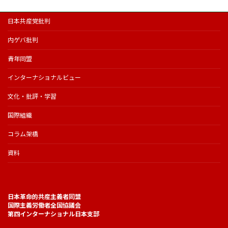
日本共産党批判
内ゲバ批判
青年同盟
インターナショナルビュー
文化・批評・学習
国際組織
コラム架橋
資料
日本革命的共産主義者同盟
国際主義労働者全国協議会
第四インターナショナル日本支部