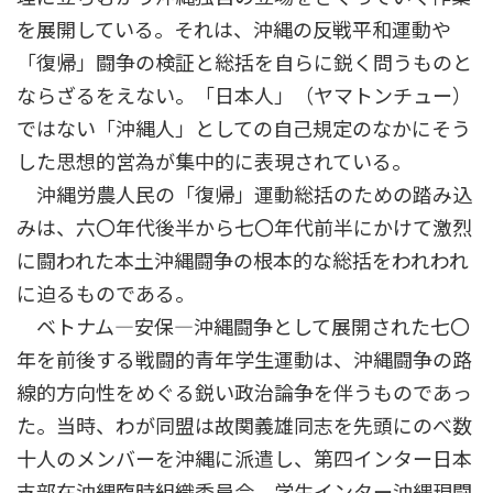
を展開している。それは、沖縄の反戦平和運動や
「復帰」闘争の検証と総括を自らに鋭く問うものと
ならざるをえない。「日本人」（ヤマトンチュー）
ではない「沖縄人」としての自己規定のなかにそう
した思想的営為が集中的に表現されている。
沖縄労農人民の「復帰」運動総括のための踏み込
みは、六〇年代後半から七〇年代前半にかけて激烈
に闘われた本土沖縄闘争の根本的な総括をわれわれ
に迫るものである。
ベトナム―安保―沖縄闘争として展開された七〇
年を前後する戦闘的青年学生運動は、沖縄闘争の路
線的方向性をめぐる鋭い政治論争を伴うものであっ
た。当時、わが同盟は故関義雄同志を先頭にのべ数
十人のメンバーを沖縄に派遣し、第四インター日本
支部在沖縄臨時組織委員会、学生インター沖縄現闘