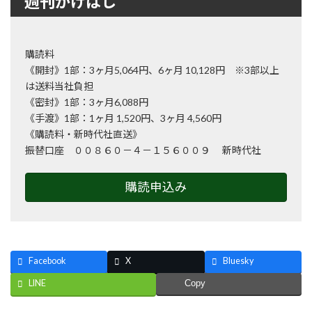
週刊かけはし
購読料
《開封》1部：3ヶ月5,064円、6ヶ月 10,128円 ※3部以上
は送料当社負担
《密封》1部：3ヶ月6,088円
《手渡》1部：1ヶ月 1,520円、3ヶ月 4,560円
《購読料・新時代社直送》
振替口座 ００８６０－４－１５６００９ 新時代社
購読申込み
Facebook
X
Bluesky
LINE
Copy