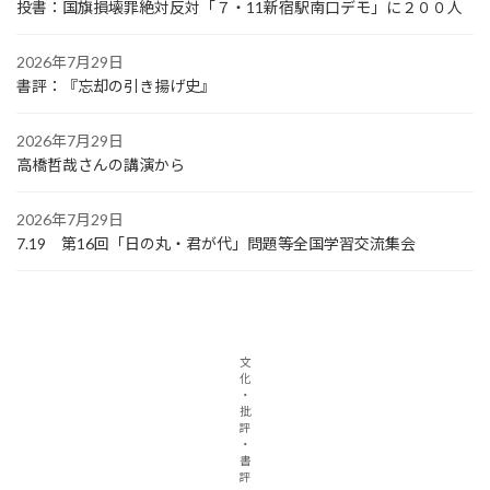
投書：国旗損壊罪絶対反対「７・11新宿駅南口デモ」に２００人
2026年7月29日
書評：『忘却の引き揚げ史』
2026年7月29日
高橋哲哉さんの講演から
2026年7月29日
7.19 第16回「日の丸・君が代」問題等全国学習交流集会
文
化
・
批
評
・
書
評