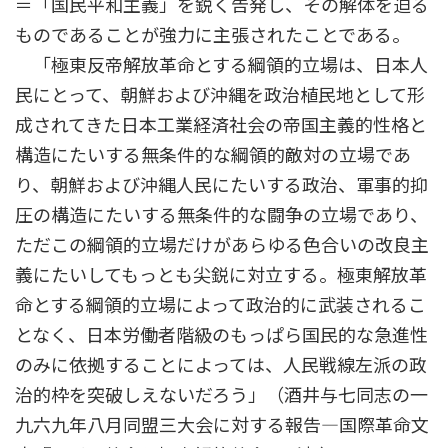
＝「国民平和主義」を鋭く告発し、その解体を迫る
ものであることが強力に主張されたことである。
「極東反帝解放革命とする綱領的立場は、日本人
民にとって、朝鮮および沖縄を政治植民地として形
成されてきた日本工業経済社会の帝国主義的性格と
構造にたいする無条件的な綱領的敵対の立場であ
り、朝鮮および沖縄人民にたいする政治、軍事的抑
圧の構造にたいする無条件的な闘争の立場であり、
ただこの綱領的立場だけがあらゆる色合いの改良主
義にたいしてもっとも尖鋭に対立する。極東解放革
命とする綱領的立場によって政治的に武装されるこ
となく、日本労働者階級のもっぱら国民的な急進性
のみに依拠することによっては、人民戦線左派の政
治的枠を突破しえないだろう」（酒井与七同志の一
九六九年八月同盟三大会に対する報告―国際革命文