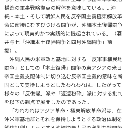
構造の軍事戦略拠点の解体を意味している。…沖
縄・本土・そして朝鮮人民を反帝国主義極東解放革
命に密接にむすびつける闘争が、沖縄本土復帰闘争
によって現実的かつ実践的に提起されている」（酒
井与七「沖縄本土復帰闘争と四月沖縄闘争」前
掲）。
沖縄人民の米軍政と基地に対する「反軍事植民地
闘争」としての「本土復帰」闘争の東アジアの米日
帝国主義支配体制に切り込む反帝国主義的意味を断
固として支持しようとしたわれわれは、したがって
様々の「反復帰」派や「返還粉砕」派に対する批判
を以下の観点で展開したのであった。
「われわれはアジア革命・極東解放革命派は、在
沖米軍基地群とそれを保持しようとする政治体制を
解体打倒しようとする沖縄労農人民の激烈な諸闘争