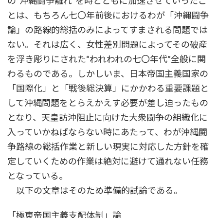
の“沖縄闘争離れ”を時とともに加速させていったこ
とは、もちろん七〇年前後におけるわが「沖縄闘争
論」の路線的総括のみによってすまされる問題では
ない。それは広く、女性差別問題によってその破産
を浮き彫りにされた“われわれの七〇年代”全般に関
わるものである。しかしいま、日本帝国主義国家の
「国際化」と「戦後総決算」にかかわる重要課題と
して沖縄問題をとらえかえす必要が差し迫ったもの
となり、天皇訪沖阻止に向けた大衆闘争の組織化に
入っていかねばならない時にあたって、わが沖縄闘
争路線の総括作業と新しい現実に対応した方針を確
定していくための作業は絶対に避けて通れない任務
となっている。
以下の文章はそのため準備的試論である。
「極東帝国主義支配体制」論