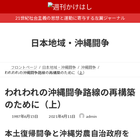
コ
ナ
ン
ビ
テ
ゲ
21世紀社会主義の思想と運動に寄与する左翼ジャーナル
ン
ー
ツ
シ
へ
ョ
日本地域・沖縄闘争
ス
ン
キ
に
ッ
移
プ
動
フロントページ
日本地域・沖縄闘争
沖縄闘争
われわれの沖縄闘争路線の再構築のために（上）
われわれの沖縄闘争路線の再構築
のために（上）
最
1987年6月15日
2021年4月11日
admin
終
更
本土復帰闘争と沖縄労農自治政府を
新
日