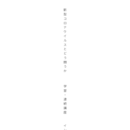
新
型
コ
ロ
ナ
ウ
イ
ル
ス
と
ど
う
闘
う
か
学
習
・
連
続
講
座
イ
ン