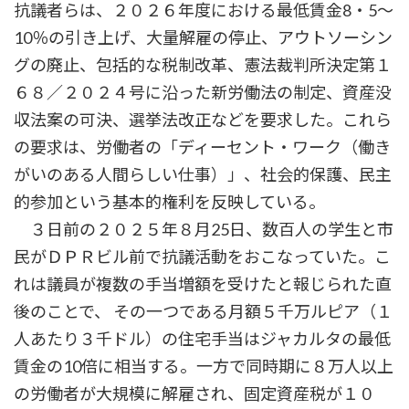
抗議者らは、２０２６年度における最低賃金8・5～
10％の引き上げ、大量解雇の停止、アウトソーシン
グの廃止、包括的な税制改革、憲法裁判所決定第１
６８／２０２４号に沿った新労働法の制定、資産没
収法案の可決、選挙法改正などを要求した。これら
の要求は、労働者の「ディーセント・ワーク（働き
がいのある人間らしい仕事）」、社会的保護、民主
的参加という基本的権利を反映している。
３日前の２０２５年８月25日、数百人の学生と市
民がＤＰＲビル前で抗議活動をおこなっていた。こ
れは議員が複数の手当増額を受けたと報じられた直
後のことで、 その一つである月額５千万ルピア（１
人あたり３千ドル）の住宅手当はジャカルタの最低
賃金の10倍に相当する。一方で同時期に８万人以上
の労働者が大規模に解雇され、固定資産税が１０