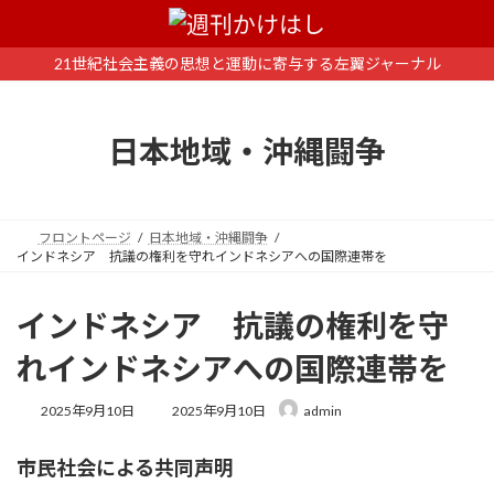
コ
ナ
ン
ビ
テ
ゲ
21世紀社会主義の思想と運動に寄与する左翼ジャーナル
ン
ー
ツ
シ
へ
ョ
日本地域・沖縄闘争
ス
ン
キ
に
ッ
移
プ
動
フロントページ
日本地域・沖縄闘争
インドネシア 抗議の権利を守れインドネシアへの国際連帯を
インドネシア 抗議の権利を守
れインドネシアへの国際連帯を
最
2025年9月10日
2025年9月10日
admin
終
更
市民社会による共同声明
新
日