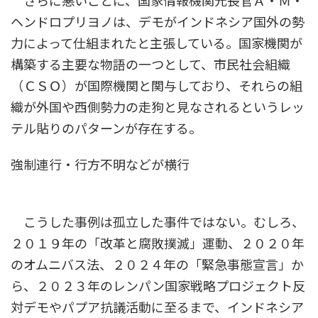
さらに悪いことに、国家情報機関元長官Ａ・Ｍ・
ヘンドロプリヨノは、デモがインドネシア国外の勢
力によって仕組まれたと主張している。国家機関が
構築する主要な物語の一つとして、市民社会組織
（ＣＳＯ）が国際機関と関与しており、それらの組
織が外国や西側勢力の走狗と見なされるというレッ
テル貼りのパターンが存在する。
強制連行・行方不明などが横行
こうした事例は孤立した事件ではない。むしろ、
２０１９年の「改革と腐敗撲滅」運動、２０２０年
のオムニバス法、２０２４年の「緊急事態宣言」か
ら、２０２３年のレンパン国家戦略プロジェクト反
対デモやパプア抗議活動に至るまで、インドネシア