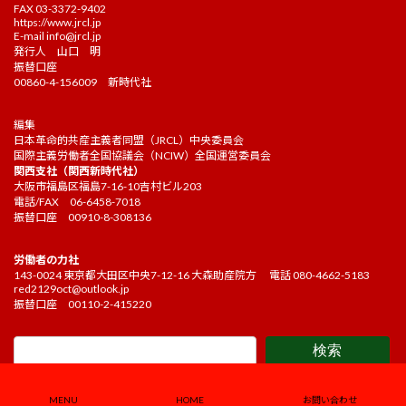
FAX 03-3372-9402
https://www.jrcl.jp
E-mail
info@jrcl.jp
発行人 山口 明
振替口座
00860-4-156009 新時代社
編集
日本革命的共産主義者同盟（JRCL）中央委員会
国際主義労働者全国協議会（NCIW）全国運営委員会
関西支社（関西新時代社）
大阪市福島区福島7-16-10吉村ビル203
電話/FAX 06-6458-7018
振替口座 00910-8-308136
労働者の力社
143-0024 東京都大田区中央7-12-16 大森助産院方 電話 080-4662-5183
red2129oct@outlook.jp
振替口座 00110-2-415220
検索
Copyright ©2021 Kakehashi Editorial board. All Rights Reserved.
MENU
HOME
お問い合わせ