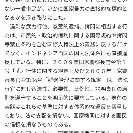
ない一般市民が、いかに国家暴力の直接的な標的と
なるかを浮き彫りにした。
過剰な武力行使、恣意的逮捕、拷問に相当する行
為は、市民的・政治的権利に関する国際規約や拷問
等禁止条約を含む国際人権法上の義務に反するだけ
でなく、インドネシア自国の国内法体系にも直接違
反している。特に、２００９年国家警察長官令第１
号「武力行使に関する規定」及び２００６年国家警
察長官令第16号「群衆管理に関する規定」は、法執
行官に対し合法性、必要性、比例性、説明責任の原
則を遵守することを明示的に要求している。現在の
実践はこれらの基準に対する体系的な違反を露呈し
ており、法の支配を損ない、国家機関に対する国民
の信頼を損なうものである。