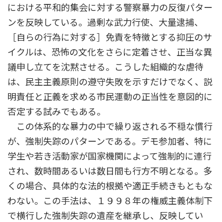
における平和的集会に対する警察暴力の反復パター
ンを反映している。過剰な武力行使、大量逮捕、
［自らの行為に対する］免責を特徴とする抑圧のサ
イクルは、恐怖の文化をさらに定着させ、正当な異
議申し立てを沈黙させる。こうした組織的な虐待
は、民主主義原則の遵守失敗を示すだけでなく、説
明責任と正義を求める市民運動の正当性を意図的に
否定する試みでもある。
この体系的な暴力の中で繰り返される不穏な慣行
が、強制失踪のパターンである。デモ参加者、特に
学生や若き活動家が国家機関によって強制的に連行
され、数時間あるいは数日間も行方不明となる。多
くの場合、具体的な法的根拠や適正手続きもともな
わない。この手法は、１９９８年の権威主義体制下
で横行した強制失踪の遺産を継承し、反映してい