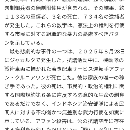
衆制御兵器の無制限使用が含まれる。その結果、約
１１３名の重傷者、３名の死亡、７３４名の逮捕者
が発生した。これらの数字は、憲法上の権利を行使
する市民に対する組織的な暴力の憂慮すべきパター
ンを示している。
最も悲劇的な事件の一つは、２０２５年８月28日
にジャカルタで発生した。抗議活動中に、機動隊の
戦術車両に轢かれた若き配車サービス運転手アファ
ン・クルニアワンが死亡した。彼は家族の唯一の稼
ぎ手であった。彼の死は、市民的・政治的権利に関
する国際規約第６条に違反する恣意的な生命の剥奪
であるだけでなく、インドネシア治安部隊による民
間人に対する不均衡かつ無差別な武力行使を如実に
示している。アファン殺害は、公の抗議空間に存在
する権利を行使しただけという「罪」しか犯してい