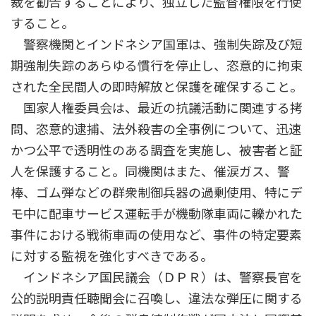
裁を勧告することにより、独立した監督権限を行使
すること。
警察機関とインドネシア国軍は、強制失踪及び短
期強制失踪のあらゆる慣行を停止し、恣意的に拘束
された全民間人の即時解放と保護を確保すること。
国家人権委員会は、最近の抗議活動に関連する拷
問、恣意的逮捕、法外殺害の全事例について、迅速
かつ公平で透明性のある調査を実施し、被害者と証
人を保護すること。同機関はまた、催涙ガス、警
棒、ゴム弾などの群衆制御兵器の過剰使用、特にデ
モ中に配車サービス運転手が機動隊車両に轢かれた
事件における戦術車両の使用など、事件の特定要素
に対する監視を強化すべきである。
インドネシア国民議会（ＤＰＲ）は、警察長官を
公的説明責任聴聞会に召喚し、違法な弾圧に関する