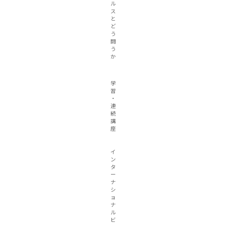
ル
ス
と
ど
う
闘
う
か
学
習
・
連
続
講
座
イ
ン
タ
ー
ナ
シ
ョ
ナ
ル
ビ