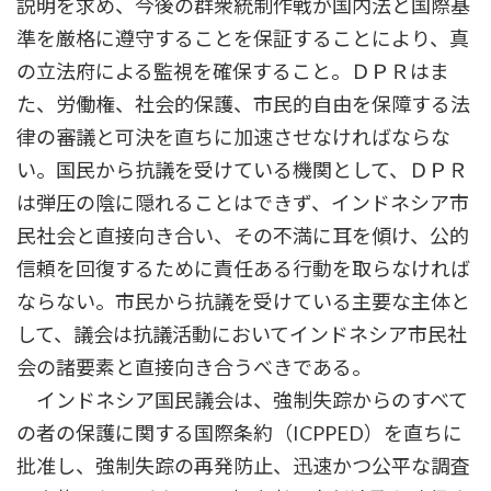
説明を求め、今後の群衆統制作戦が国内法と国際基
準を厳格に遵守することを保証することにより、真
の立法府による監視を確保すること。ＤＰＲはま
た、労働権、社会的保護、市民的自由を保障する法
律の審議と可決を直ちに加速させなければならな
い。国民から抗議を受けている機関として、ＤＰＲ
は弾圧の陰に隠れることはできず、インドネシア市
民社会と直接向き合い、その不満に耳を傾け、公的
信頼を回復するために責任ある行動を取らなければ
ならない。市民から抗議を受けている主要な主体と
して、議会は抗議活動においてインドネシア市民社
会の諸要素と直接向き合うべきである。
インドネシア国民議会は、強制失踪からのすべて
の者の保護に関する国際条約（ICPPED）を直ちに
批准し、強制失踪の再発防止、迅速かつ公平な調査