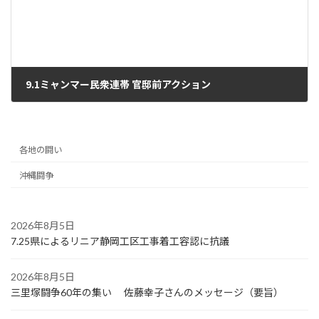
9.1ミャンマー民衆連帯 官邸前アクション
2025年9月10日
各地の闘い
沖縄闘争
2026年8月5日
7.25県によるリニア静岡工区工事着工容認に抗議
2026年8月5日
三里塚闘争60年の集い 佐藤幸子さんのメッセージ（要旨）