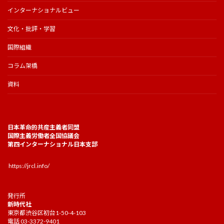
インターナショナルビュー
文化・批評・学習
国際組織
コラム架橋
資料
日本革命的共産主義者同盟
国際主義労働者全国協議会
第四インターナショナル日本支部
https://jrcl.info/
発行所
新時代社
東京都渋谷区初台1-50-4-103
電話 03-3372-9401