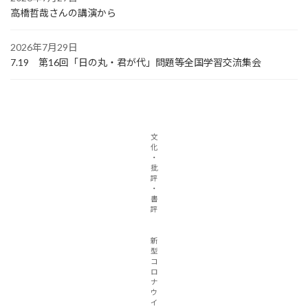
高橋哲哉さんの講演から
2026年7月29日
7.19 第16回「日の丸・君が代」問題等全国学習交流集会
文
化
・
批
評
・
書
評
新
型
コ
ロ
ナ
ウ
イ