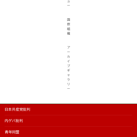
ュ
ー
国
際
組
織
ア
ー
カ
イ
ブ
ギ
ャ
ラ
リ
ー
日本共産党批判
内ゲバ批判
青年同盟