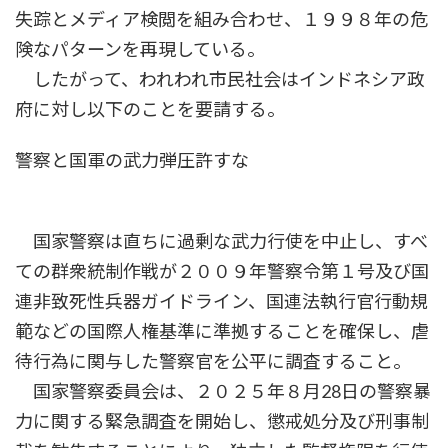
失踪とメディア検閲を組み合わせ、１９９８年の危
険なパターンを再現している。
したがって、われわれ市民社会はインドネシア政
府に対し以下のことを要請する。
警察と国軍の武力弾圧許すな
国家警察は直ちに過剰な武力行使を中止し、すべ
ての群衆統制作戦が２００９年警察令第１号及び国
連非致死性兵器ガイドライン、国連法執行官行動規
範などの国際人権基準に準拠することを確保し、虐
待行為に関与した警察官を公平に調査すること。
国家警察委員会は、２０２５年８月28日の警察暴
力に関する緊急調査を開始し、懲戒処分及び刑事制