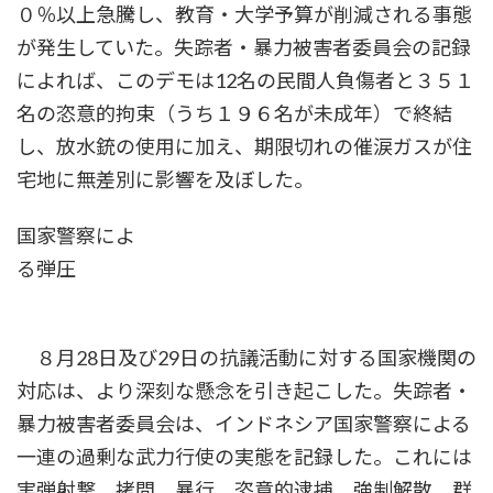
０％以上急騰し、教育・大学予算が削減される事態
が発生していた。失踪者・暴力被害者委員会の記録
によれば、このデモは12名の民間人負傷者と３５１
名の恣意的拘束（うち１９６名が未成年）で終結
し、放水銃の使用に加え、期限切れの催涙ガスが住
宅地に無差別に影響を及ぼした。
国家警察によ
る弾圧
８月28日及び29日の抗議活動に対する国家機関の
対応は、より深刻な懸念を引き起こした。失踪者・
暴力被害者委員会は、インドネシア国家警察による
一連の過剰な武力行使の実態を記録した。これには
実弾射撃、拷問、暴行、恣意的逮捕、強制解散、群