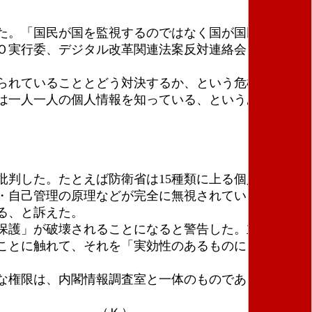
た。「国民が国を監視するのではなく国が国民を監視
Ｏ実行委、デジタル改革関連法案反対連絡会、ＮＯ！
られていることとどう対決するか、という危機感に満
は一人一人の個人情報を知っている、というあり方が
判した。たとえば防衛省は15種類に上る個人ファイ
・自己管理の原理などが完全に無視されている、とい
る、と訴えた。
保護」が破壊されることになると警告した。立憲民主
ことに触れて、それを「実効性のあるものにしなけれ
な権限は、内閣情報調査室と一体のものであり、「個