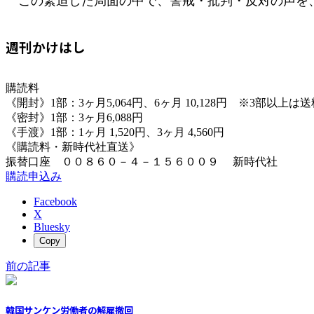
この緊迫した局面の中で、警戒・批判・反対の
週刊かけはし
購読料
《開封》1部：3ヶ月5,064円、6ヶ月 10,128円 ※3部以上
《密封》1部：3ヶ月6,088円
《手渡》1部：1ヶ月 1,520円、3ヶ月 4,560円
《購読料・新時代社直送》
振替口座 ００８６０－４－１５６００９ 新時代社
購読申込み
Facebook
X
Bluesky
Copy
前の記事
韓国サンケン労働者の解雇撤回