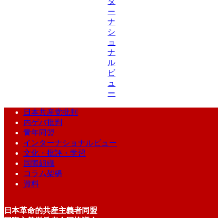
タ
ー
ナ
シ
ョ
ナ
ル
ビ
ュ
ー
日本共産党批判
内ゲバ批判
青年同盟
インターナショナルビュー
文化・批評・学習
国際組織
コラム架橋
資料
日本革命的共産主義者同盟