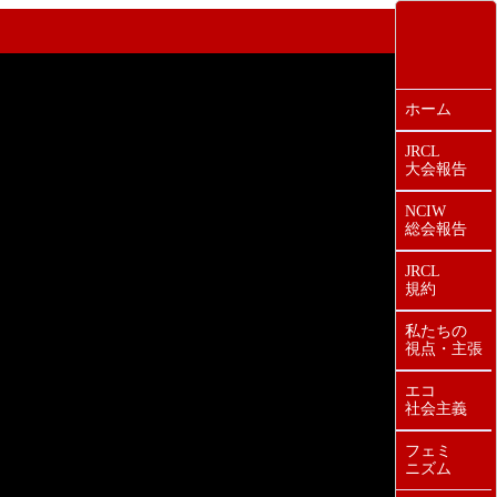
ホーム
JRCL
大会報告
NCIW
総会報告
JRCL
規約
私たちの
視点・主張
エコ
社会主義
フェミ
ニズム