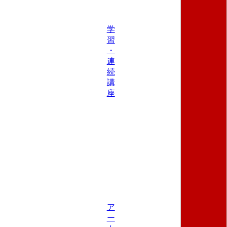
学
習
・
連
続
講
座
ア
ー