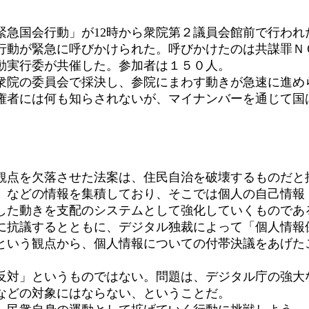
急国会行動」が12時から衆院第２議員会館前で行われ
行動が緊急に呼びかけられた。呼びかけたのは共謀罪Ｎ
動実行委が共催した。参加者は１５０人。
院の委員会で採決し、参院にまわす動きが急速に進め
権者には何も知らされないが、マイナンバーを通じて国
点を欠落させた法案は、住民自治を破壊するものだと批
）などの情報を集積しており、そこでは個人の自己情報
した動きを支配のシステムとして強化していくものであ
抗議するとともに、デジタル独裁によって「個人情報
という観点から、個人情報についての付帯決議をあげた
対」というものではない。問題は、デジタル庁の強大
などの対象にはならない、ということだ。