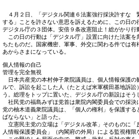
:
４月２日、「デジタル関連６法案強行採決許すな 緊
する」ことを許さない意思を訴えるために、この日の
デジタル庁の３団体。安倍９条改憲阻止！総がかり行
この日の行動は「デジタル庁」設置に向けた法案を衆
ちたものだ。国家機密、軍事、外交に関わる件では有
あからさまになっている。
個人情報の自己
管理を完全無視
日本共産党の本村伸子衆院議員は、個人情報保護の観
ルで、訴訟を起こした人（たとえば米軍横田基地訴訟
う。総理をトップに置いた、デジタル庁の新設はそう
社民党の福島みずほ党首は衆院内閣委員会での採決に
党の柚木道義衆院議員は、「個人の権利」を保護する
ばならない」と語った。
立憲民主党の立場は「デジタル改革」そのものに「反
人情報保護委員会」（内閣府の外局）による監視権限