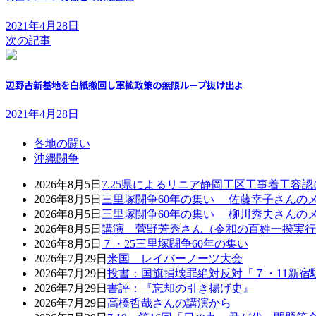
2021年4月28日
次の記事
辺野古新基地を白紙撤回し軍拡政策の無限ループ抜け出よ
2021年4月28日
各地の闘い
沖縄闘争
2026年8月5日
7.25県によるリニア静岡工区工事着工容
2026年8月5日
三里塚闘争60年の集い 佐藤幸子さんの
2026年8月5日
三里塚闘争60年の集い 柳川秀夫さんの
2026年8月5日
講演 菅野芳秀さん（令和の百姓一揆実行
2026年8月5日
７・25三里塚闘争60年の集い
2026年7月29日
米国 レイバーノーツ大会
2026年7月29日
投書：国旗損壊罪絶対反対「７・11新宿
2026年7月29日
書評：『忘却の引き揚げ史』
2026年7月29日
高橋哲哉さんの講演から