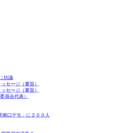
認に抗議
メッセージ（要旨）
メッセージ（要旨）
委員会代表）
駅南口デモ」に２００人