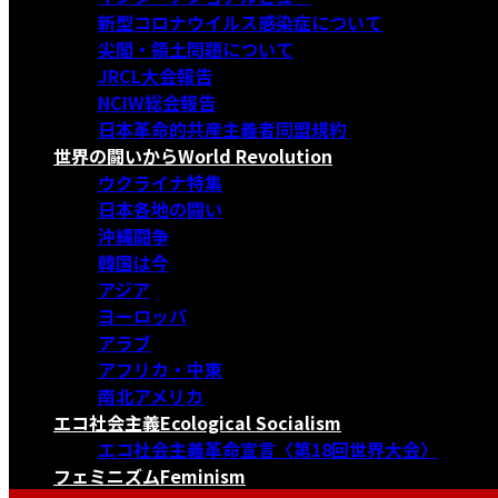
新型コロナウイルス感染症について
尖閣・領土問題について
JRCL大会報告
NCIW総会報告
日本革命的共産主義者同盟規約
世界の闘いから
World Revolution
ウクライナ特集
日本各地の闘い
沖縄闘争
韓国は今
アジア
ヨーロッパ
アラブ
アフリカ・中東
南北アメリカ
エコ社会主義
Ecological Socialism
エコ社会主義革命宣言〈第18回世界大会〉
フェミニズム
Feminism