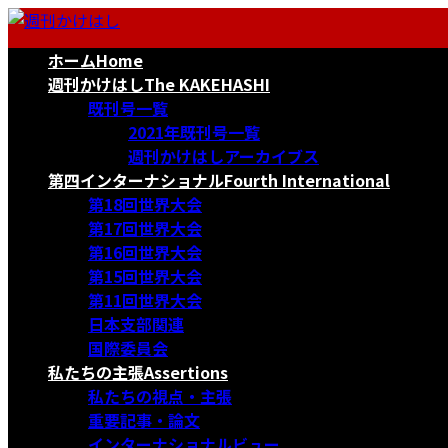
コ
ナ
ン
ビ
ホーム
Home
テ
ゲ
ン
ー
週刊かけはし
The KAKEHASHI
ツ
シ
既刊号一覧
へ
ョ
2021年既刊号一覧
ス
ン
週刊かけはしアーカイブス
キ
に
第四インターナショナル
Fourth International
ッ
移
第18回世界大会
プ
動
第17回世界大会
第16回世界大会
第15回世界大会
第11回世界大会
日本支部関連
国際委員会
私たちの主張
Assertions
私たちの視点・主張
重要記事・論文
インターナショナルビュー