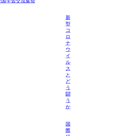
等全国学習交流集会
新
型
コ
ロ
ナ
ウ
イ
ル
ス
と
ど
う
闘
う
か
国
際