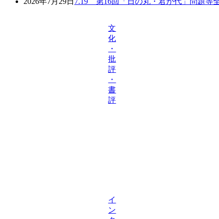
2026年7月29日
7.19 第16回「日の丸・君が代」問題
文
化
・
批
評
・
書
評
イ
ン