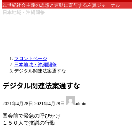
21世紀社会主義の思想と運動に寄与する左翼ジャーナル
日本地域・沖縄闘争
フロントページ
日本地域・沖縄闘争
デジタル関連法案通すな
デジタル関連法案通すな
最
2021年4月28日
2021年4月28日
admin
終
更
国会前で緊急の呼びかけ
新
１５０人で抗議の行動
日
時