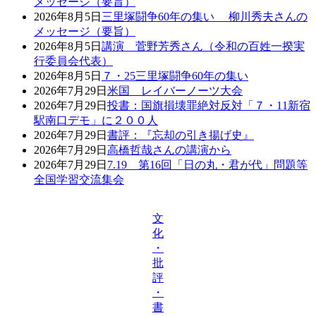
メッセージ（要旨）
2026年8月5日
三里塚闘争60年の集い 柳川秀夫さんの
メッセージ（要旨）
2026年8月5日
講演 菅野芳秀さん（令和の百姓一揆実
行委員会代表）
2026年8月5日
７・25三里塚闘争60年の集い
2026年7月29日
米国 レイバーノーツ大会
2026年7月29日
投書：国旗損壊罪絶対反対「７・11新宿
駅南口デモ」に２００人
2026年7月29日
書評：『忘却の引き揚げ史』
2026年7月29日
高橋哲哉さんの講演から
2026年7月29日
7.19 第16回「日の丸・君が代」問題等
全国学習交流集会
文
化
・
批
評
・
書