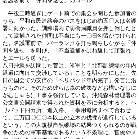
名護署前で「仲間を返せ」のコール
午後三時過ぎにゲート前での集会を閉じた参加者の
うち、平和市民連絡会のバスをはじめ約五〇人は名護
署に向かった。訓練場内で防衛局職員を押し倒したと
して逮捕された仲間は不当にも一〇日勾留がつけられ
た。名護署前で、パーランクを打ち鳴らしながら「仲
間を返せ」を叫び、「不当逮捕をはね返して頑張れ」
とエールを送った。
八日沖縄を訪問した菅は、米軍と「北部訓練場の年内
返還に向けて交渉している」ことを明らかにした。先
日の国会での安倍の「ヘリパッド年内完了」発言に沿
うものだ。そのため彼らは森の破壊などお構いなしに
がむしゃらに工事を強行している。沖縄森林管理署の
公文書公開請求で得られた資料を基に分析すると、ヘ
リパッド四カ所、進入路、工事用道路すべて合わせ
て、二万四〇〇〇本以上の立木の伐採が進行している
という。この大規模自然破壊の結果つくられるのが戦
争のための軍事基地であるという不条理に、官僚やメ