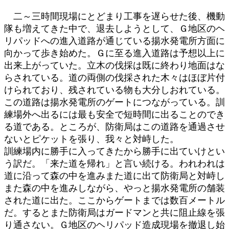
二～三時間現場にとどまり工事を遅らせた後、機動
隊も増えてきた中で、退去しようとして、Ｇ地区のヘ
リパッドへの進入道路が通じている揚水発電所方面に
向かって歩き始めた。Ｇに至る進入道路は予想以上に
出来上がっていた。立木の伐採は既に終わり地面はな
らされている。道の両側の伐採された木々はほぼ片付
けられており、残されている物も大分しおれている。
この道路は揚水発電所のゲートにつながっている。訓
練場外へ出るには最も安全で短時間に出ることのでき
る道である。ところが、防衛局はこの道路を通過させ
ないとピケットを張り、我々と対峙した。
訓練場内に勝手に入ってきたから勝手に出ていけとい
う訳だ。「来た道を帰れ」と言い続ける。われわれは
道に沿って森の中を進みまた道に出て防衛局と対峙し
また森の中を進みしながら、やっと揚水発電所の舗装
された道に出た。ここからゲートまでは数百メートル
だ。するとまた防衛局はガードマンと共に阻止線を張
り通さない。Ｇ地区のヘリパッド造成現場を撤退し始