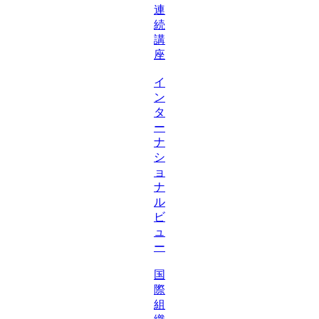
連
続
講
座
イ
ン
タ
ー
ナ
シ
ョ
ナ
ル
ビ
ュ
ー
国
際
組