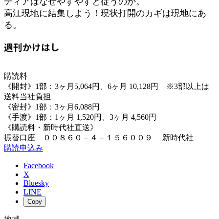
ディアはなぜやすやすと従うのか。
高江現地に結集しよう！現状打開のカギは現地にあ
る。
週刊かけはし
購読料
《開封》1部：3ヶ月5,064円、6ヶ月 10,128円 ※3部以上は
送料当社負担
《密封》1部：3ヶ月6,088円
《手渡》1部：1ヶ月 1,520円、3ヶ月 4,560円
《購読料・新時代社直送》
振替口座 ００８６０－４－１５６００９ 新時代社
購読申込み
Facebook
X
Bluesky
LINE
Copy