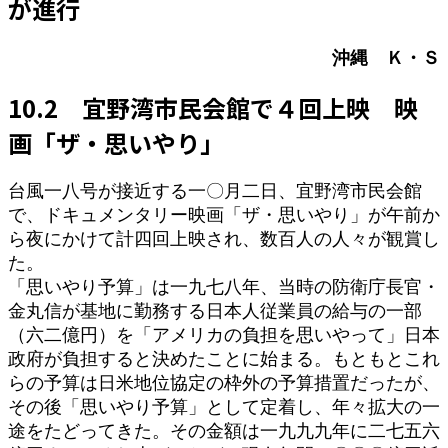
が進行
時
:
沖縄 Ｋ・Ｓ
10.2 宜野湾市民会館で４回上映 映
画「ザ・思いやり」
台風一八号が接近する一〇月二日、宜野湾市民会館
で、ドキュメンタリー映画「ザ・思いやり」が午前か
ら夜にかけて計四回上映され、数百人の人々が観賞し
た。
「思いやり予算」は一九七八年、当時の防衛庁長官・
金丸信が基地に勤務する日本人従業員の給与の一部
（六二億円）を「アメリカの負担を思いやって」日本
政府が負担すると決めたことに始まる。もともとこれ
らの予算は日米地位協定の枠外の予算措置だったが、
その後「思いやり予算」として定着し、年々拡大の一
途をたどってきた。その金額は一九九九年に二七五六