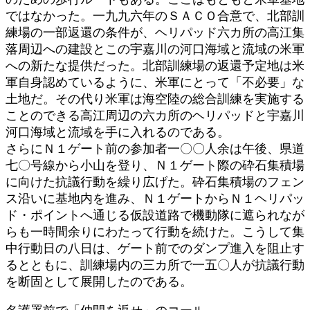
ではなかった。一九九六年のＳＡＣＯ合意で、北部訓
練場の一部返還の条件が、ヘリパッド六カ所の高江集
落周辺への建設とこの宇嘉川の河口海域と流域の米軍
への新たな提供だった。北部訓練場の返還予定地は米
軍自身認めているように、米軍にとって「不必要」な
土地だ。その代り米軍は海空陸の総合訓練を実施する
ことのできる高江周辺の六カ所のヘリパッドと宇嘉川
河口海域と流域を手に入れるのである。
さらにＮ１ゲート前の参加者一〇〇人余は午後、県道
七〇号線から小山を登り、Ｎ１ゲート際の砕石集積場
に向けた抗議行動を繰り広げた。砕石集積場のフェン
ス沿いに基地内を進み、Ｎ１ゲートからＮ１ヘリパッ
ド・ポイントへ通じる仮設道路で機動隊に遮られなが
らも一時間余りにわたって行動を続けた。こうして集
中行動日の八日は、ゲート前でのダンプ進入を阻止す
るとともに、訓練場内の三カ所で一五〇人が抗議行動
を断固として展開したのである。