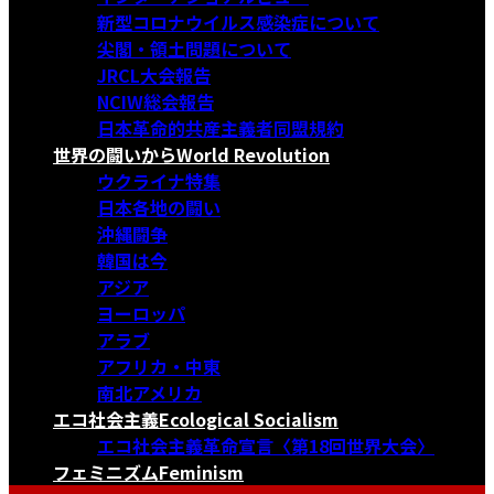
新型コロナウイルス感染症について
尖閣・領土問題について
JRCL大会報告
NCIW総会報告
日本革命的共産主義者同盟規約
世界の闘いから
World Revolution
ウクライナ特集
日本各地の闘い
沖縄闘争
韓国は今
アジア
ヨーロッパ
アラブ
アフリカ・中東
南北アメリカ
エコ社会主義
Ecological Socialism
エコ社会主義革命宣言〈第18回世界大会〉
フェミニズム
Feminism