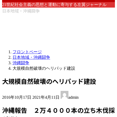
21世紀社会主義の思想と運動に寄与する左翼ジャーナル
日本地域・沖縄闘争
フロントページ
日本地域・沖縄闘争
沖縄闘争
大規模自然破壊のヘリパッド建設
大規模自然破壊のヘリパッド建設
最
2016年10月17日
2021年4月11日
admin
終
更
沖縄報告 ２万４０００本の立ち木伐採
新
日