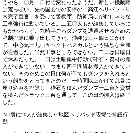
うやら一〇月一日付で変わったようだ。新しい機動隊
は荒っぽい。先の国会での安倍の「高江ヘリパッド年
内完了宣言」を受けて警察庁、防衛局はがむしゃらな
工事強行に動いている。二五〇人もが結集しているに
もかかわらず、九時半ごろダンプを通過させるための
強制排除に乗り出してきた。沖縄は三～四日にかけ
て、中心気圧九〇五ヘクトパスカルという猛烈な台風
が通過した。当然工事どころではない。二日は日曜日
で休みだった。一日は土曜集中行動で砕石・資材の搬
入ができていない。つまり四日間資材搬入ができてい
ない。そのためこの日は何が何でもダンプを入れると
いう態勢をとってきたのだ。一時間以上かけて乱暴に
座り込みを排除し、砕石を積んだダンプ一二台と資材
を積んだトラック三台を通して、この日の搬入は終了
した。
Ｎ1裏に20人が結集しＧ地区ヘリパッド現場で抗議行
動