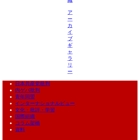
織
ア
ー
カ
イ
ブ
ギ
ャ
ラ
リ
ー
日本共産党批判
内ゲバ批判
青年同盟
インターナショナルビュー
文化・批評・学習
国際組織
コラム架橋
資料