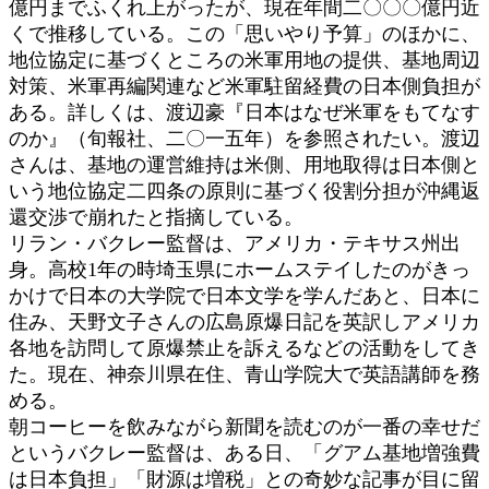
億円までふくれ上がったが、現在年間二〇〇〇億円近
くで推移している。この「思いやり予算」のほかに、
地位協定に基づくところの米軍用地の提供、基地周辺
対策、米軍再編関連など米軍駐留経費の日本側負担が
ある。詳しくは、渡辺豪『日本はなぜ米軍をもてなす
のか』（旬報社、二〇一五年）を参照されたい。渡辺
さんは、基地の運営維持は米側、用地取得は日本側と
いう地位協定二四条の原則に基づく役割分担が沖縄返
還交渉で崩れたと指摘している。
リラン・バクレー監督は、アメリカ・テキサス州出
身。高校1年の時埼玉県にホームステイしたのがきっ
かけで日本の大学院で日本文学を学んだあと、日本に
住み、天野文子さんの広島原爆日記を英訳しアメリカ
各地を訪問して原爆禁止を訴えるなどの活動をしてき
た。現在、神奈川県在住、青山学院大で英語講師を務
める。
朝コーヒーを飲みながら新聞を読むのが一番の幸せだ
というバクレー監督は、ある日、「グアム基地増強費
は日本負担」「財源は増税」との奇妙な記事が目に留