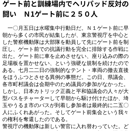
ゲート前と訓練場内でヘリパッド反対の
闘い Ｎ1ゲート前に２５０人
一〇月五日は水曜集中行動日だ。Ｎ１ゲート前に早
朝から多くの市民が結集したが、東京警視庁を中心と
した警察機動隊は大部隊を動員して先にゲート前を制
圧し、ゲート前での抗議行動を完全に排除する作戦に
出た。ゲート前に車を止めさせない、座り込みの際の
足場板を置かせない、という強硬な規制を続けたので
ある。七月二二日の強制的なテント・車両の撤去直後
をほうふつとさせる異例の事態だ。この日、県議会、
各市町村議会は会期中のため議員の参加がなかった。
しかし、日本カトリック正義と平和協議会の人々が大
型バスをチャーターして早朝から駆け付けたほか、埼
玉やうるま市のバスが到着し参加者は最終的に二五〇
人にふくれあがった。そしてゲート前集会という我々
の権利を奪還したのである。
警視庁の機動隊は新しい警官に入れ替わっていた。ど