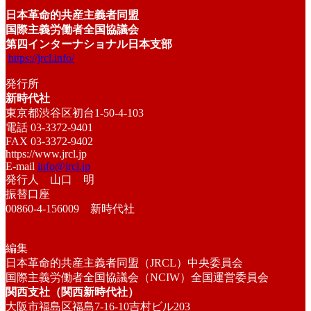
日本革命的共産主義者同盟
国際主義労働者全国協議会
第四インターナショナル日本支部
https://jrcl.info/
発行所
新時代社
東京都渋谷区初台1-50-4-103
電話 03-3372-9401
FAX 03-3372-9402
https://www.jrcl.jp
E-mail
info@jrcl.jp
発行人 山口 明
振替口座
00860-4-156009 新時代社
編集
日本革命的共産主義者同盟（JRCL）中央委員会
国際主義労働者全国協議会（NCIW）全国運営委員会
関西支社（関西新時代社）
大阪市福島区福島7-16-10吉村ビル203