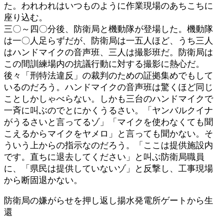
た。われわれはいつものように作業現場のあちこちに
座り込む。
三〇～四〇分後、防衛局と機動隊が登場した。機動隊
は一〇人足らずだが、防衛局は一五人ほど、うち三人
はハンドマイクの音声班、三人は撮影班だ。防衛局は
この間訓練場内の抗議行動に対する撮影に熱心だ。
後々「刑特法違反」の裁判のための証拠集めでもして
いるのだろう。ハンドマイクの音声班は驚くほど同じ
ことしかしゃべらない。しかも三台のハンドマイクで
一斉に叫ぶのでとにかくうるさい。「ヤンバルクイナ
がうるさいと言ってるゾ」「マイクを使わなくても聞
こえるからマイクをヤメロ」と言っても聞かない。そ
ういう上からの指示なのだろう。「ここは提供施設内
です。直ちに退去してください」と叫ぶ防衛局職員
に、「県民は提供していないゾ」と反撃し、工事現場
から断固退かない。
防衛局の嫌がらせを押し返し揚水発電所ゲートから生
還