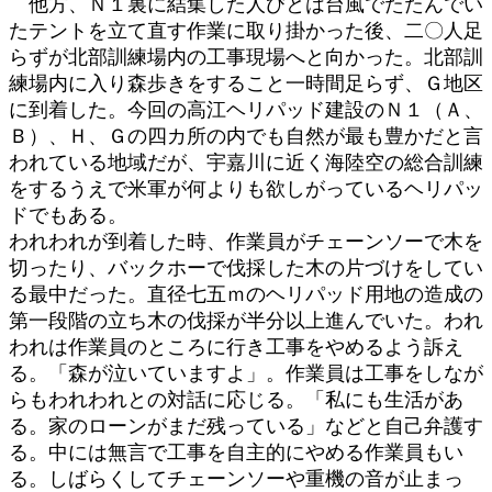
他方、Ｎ１裏に結集した人びとは台風でたたんでい
たテントを立て直す作業に取り掛かった後、二〇人足
らずが北部訓練場内の工事現場へと向かった。北部訓
練場内に入り森歩きをすること一時間足らず、Ｇ地区
に到着した。今回の高江ヘリパッド建設のＮ１（Ａ、
Ｂ）、Ｈ、Ｇの四カ所の内でも自然が最も豊かだと言
われている地域だが、宇嘉川に近く海陸空の総合訓練
をするうえで米軍が何よりも欲しがっているヘリパッ
ドでもある。
われわれが到着した時、作業員がチェーンソーで木を
切ったり、バックホーで伐採した木の片づけをしてい
る最中だった。直径七五ｍのヘリパッド用地の造成の
第一段階の立ち木の伐採が半分以上進んでいた。われ
われは作業員のところに行き工事をやめるよう訴え
る。「森が泣いていますよ」。作業員は工事をしなが
らもわれわれとの対話に応じる。「私にも生活があ
る。家のローンがまだ残っている」などと自己弁護す
る。中には無言で工事を自主的にやめる作業員もい
る。しばらくしてチェーンソーや重機の音が止まっ