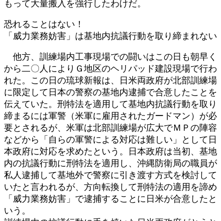
もって大量搬入を強行したわけだ。
恐れることはない！
「威力業務妨害」は基地内抗議行動を取り締まれない
他方、訓練場内工事現場での闘いはこの日も朝早く
から二〇人によりＧ地区のヘリパッド建設現場で行わ
れた。この日の琉球新報は、日米両政府が北部訓練場
に限定して日本の警察の基地内逮捕で合意したことを
伝えていた。刑特法を適用して基地内抗議行動を取り
締まるには軍警（米軍に雇用されたガードマン）が必
要とされるが、米軍は北部訓練場が広大でＭＰの陣容
などから「自らの軍警による対応は難しい」として日
本政府に対応を求めたという。日本政府は当初、基地
内の抗議行動に刑特法を適用し、沖縄防衛局の職員が
私人逮捕して基地外で警察に引き渡す方式を検討して
いたと言われるが、方向転換して刑特法の適用を諦め
「威力業務妨害」で逮捕することに日米が合意したと
いう。