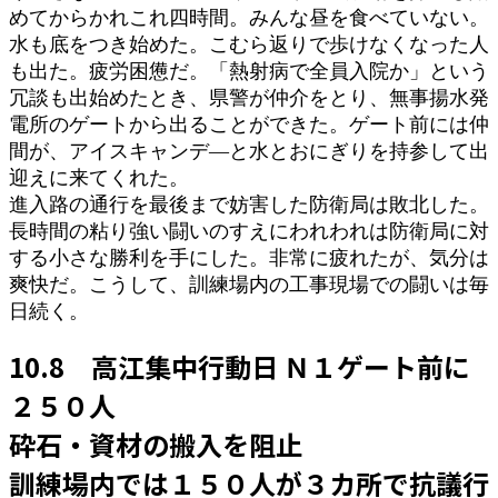
めてからかれこれ四時間。みんな昼を食べていない。
水も底をつき始めた。こむら返りで歩けなくなった人
も出た。疲労困憊だ。「熱射病で全員入院か」という
冗談も出始めたとき、県警が仲介をとり、無事揚水発
電所のゲートから出ることができた。ゲート前には仲
間が、アイスキャンデ―と水とおにぎりを持参して出
迎えに来てくれた。
進入路の通行を最後まで妨害した防衛局は敗北した。
長時間の粘り強い闘いのすえにわれわれは防衛局に対
する小さな勝利を手にした。非常に疲れたが、気分は
爽快だ。こうして、訓練場内の工事現場での闘いは毎
日続く。
10.8 高江集中行動日 Ｎ１ゲート前に
２５０人
砕石・資材の搬入を阻止
訓練場内では１５０人が３カ所で抗議行