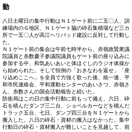
動
八日土曜日の集中行動はＮ１ゲート前に二五〇人、訓
練場内のＧ地区、Ｎ１ゲート脇の砕石集積場など三カ
所で一五〇人が高江ヘリパッド建設に反対して行動し
た。
Ｎ１ゲート前の集会は午前七時半から、赤嶺政賢衆議
院議員と糸数慶子参議院議員もゲート前の座り込みに
参加する中、和気あいあいと体ほぐしのラジオ体操か
ら始められた。そして恒例の「おきなわを返せ」「座
り込めここへ」を全員で力強く歌った後、統一連、平
和市民連絡会、平和運動センターのあいさつ、赤嶺さ
ん、糸数さんの国会活動報告と続いた。
防衛局はこの日の集中行動に前もって備え、六日、砕
石を積んだダンプ三二台、ショベルカーなどを積んだ
トラック五台、七日、ダンプ四三台をＮ１ゲートから
搬入した。八日の砕石・資材の搬入はなかった。集中
行動日の砕石・資材搬入が難しいことを見越して、前