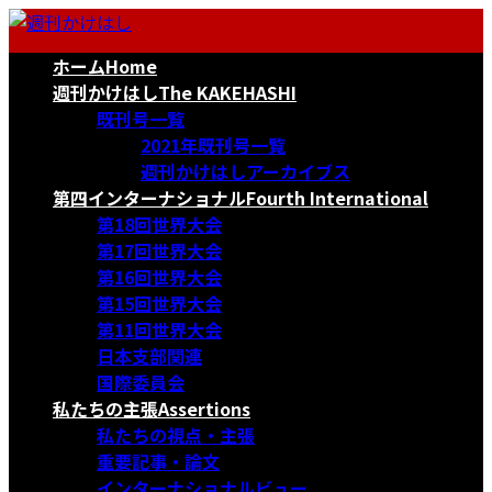
コ
ナ
ン
ビ
ホーム
Home
テ
ゲ
ン
ー
週刊かけはし
The KAKEHASHI
ツ
シ
既刊号一覧
へ
ョ
2021年既刊号一覧
ス
ン
週刊かけはしアーカイブス
キ
に
第四インターナショナル
Fourth International
ッ
移
第18回世界大会
プ
動
第17回世界大会
第16回世界大会
第15回世界大会
第11回世界大会
日本支部関連
国際委員会
私たちの主張
Assertions
私たちの視点・主張
重要記事・論文
インターナショナルビュー