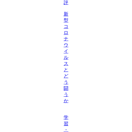
評
新
型
コ
ロ
ナ
ウ
イ
ル
ス
と
ど
う
闘
う
か
学
習
・