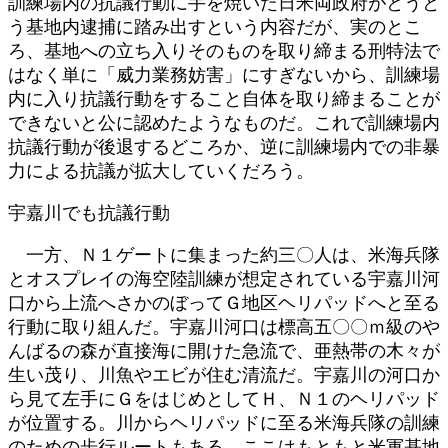
訓練場内の抗議行動に手を焼いた日米両政府がとうと
う基地内逮捕に踏み出すという内容だが、実のとこ
ろ、基地への立ち入りそのものを取り締まる刑特法で
はなく単に「威力業務妨害」にすぎないから、訓練場
内に入り抗議行動をすること自体を取り締まることが
できないと公に認めたようなものだ。これで訓練場内
抗議行動が後退するどころか、逆に訓練場内での非暴
力による抗議が拡大していくだろう。
宇嘉川でも抗議行動
一方、Ｎ１ゲートに集まった約三〇人は、米海兵隊
とオスプレイの海空陸訓練が想定されている宇嘉川河
口から上流へさかのぼってＧ地区ヘリパッドへと至る
行動に取り組んだ。宇嘉川河口は標高五〇〇ｍ級のや
んばるの森が直接海に開けた急流で、亜熱帯の木々が
生い茂り、川魚やエビが住む清流だ。宇嘉川の河口か
ら見て左手にＧをはじめとしてＨ、Ｎ１のヘリパッド
が位置する。川からヘリパッドに至る米海兵隊の訓練
のための歩行ルートもある。ここはもともと米軍基地