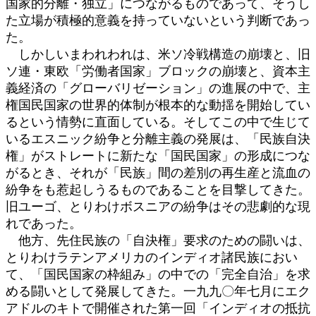
国家的分離・独立」につながるものであって、そうし
た立場が積極的意義を持っていないという判断であっ
た。
しかしいまわれわれは、米ソ冷戦構造の崩壊と、旧
ソ連・東欧「労働者国家」ブロックの崩壊と、資本主
義経済の「グローバリゼーション」の進展の中で、主
権国民国家の世界的体制が根本的な動揺を開始してい
るという情勢に直面している。そしてこの中で生じて
いるエスニック紛争と分離主義の発展は、「民族自決
権」がストレートに新たな「国民国家」の形成につな
がるとき、それが「民族」間の差別の再生産と流血の
紛争をも惹起しうるものであることを目撃してきた。
旧ユーゴ、とりわけボスニアの紛争はその悲劇的な現
れであった。
他方、先住民族の「自決権」要求のための闘いは、
とりわけラテンアメリカのインディオ諸民族におい
て、「国民国家の枠組み」の中での「完全自治」を求
める闘いとして発展してきた。一九九〇年七月にエク
アドルのキトで開催された第一回「インディオの抵抗