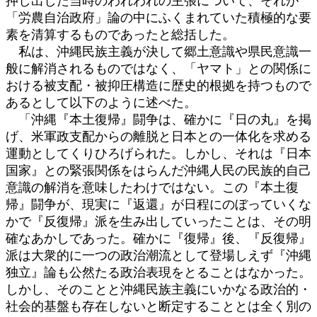
押し出した当時のわれわれの主張について、それが
「労農自治政府」論の中にふくまれていた積極的な要
素を清算するものであったと総括した。
私は、沖縄民族主義が決して郷土意識や県民意識一
般に解消されるものではなく、「ヤマト」との関係に
おける被支配・被抑圧構造に歴史的根拠を持つもので
あるとして以下のように述べた。
「沖縄『本土復帰』闘争は、確かに『日の丸』を掲
げ、米軍政支配からの離脱と日本との一体化を求める
運動としてくりひろげられた。しかし、それは『日本
国家』との緊張関係をはらんだ沖縄人民の民族的自己
意識の解消を意味したわけではない。この『本土復
帰』闘争が、現実に『返還』が日程にのぼっていくな
かで『反復帰』派を生み出していったことは、その明
確なあかしであった。確かに『復帰』後、『反復帰』
派は大衆的に一つの政治潮流として登場しえず『沖縄
独立』論も公然たる政治表現をとることはなかった。
しかし、そのことと沖縄民族主義にいかなる政治的・
社会的基盤も存在しないと断定することとは全く別の