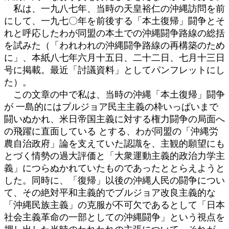
私は、一九八七年、当時の天皇裕仁の沖縄訪問を前
にして、一九七〇年を前後する「本土復帰」闘争とそ
れと呼応したわが同盟の本土での沖縄闘争路線の総括
を試みた（「われわれの沖縄闘争路線の再構築のため
に」、本紙八七年六月十五日、二十二日、七月十三日
号に掲載。最近「討議資料」としてパンフレットにし
た）。
この文章の中で私は、当時の沖縄「本土復帰」闘争
が 一島的にはブルジョア民主主義の枠いっぱいまで
闘いぬかれ、米日帝国主義に対する権力闘争の局面へ
の飛躍に直面している とする、わが同盟の「沖縄労
農自治政府」論を支えていた認識を、主観的願望にも
とづく情勢の過大評価と「大衆運動主義的政治力学主
義」につらぬかれていたものであったととらえようと
した。同時に、「復帰」以後の沖縄人民の闘争につい
て、その絶対平和主義的でブルジョア改良主義的な
「沖縄民族主義」の克服が不可欠であるとして「日本
社会主義革命の一部としての沖縄闘争」という視点を