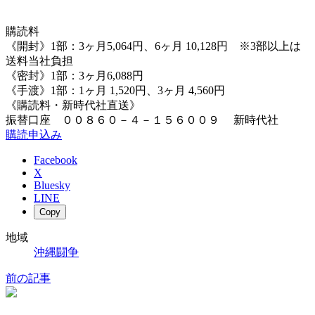
購読料
《開封》1部：3ヶ月5,064円、6ヶ月 10,128円 ※3部以上は
送料当社負担
《密封》1部：3ヶ月6,088円
《手渡》1部：1ヶ月 1,520円、3ヶ月 4,560円
《購読料・新時代社直送》
振替口座 ００８６０－４－１５６００９ 新時代社
購読申込み
Facebook
X
Bluesky
LINE
Copy
地域
沖縄闘争
前の記事