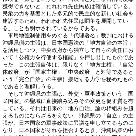
獲得できないと、われわれ先住民族は確信している。
民衆の力を基盤とした多元的で民主的な新しい社会を
建設するため、われわれ先住民は闘争を展開してい
る」ことも明示されているからである。
軍用地強制使用をめぐる「代理署名」裁判における
沖縄県側の主張は、日本国憲法の「地方自治の本旨」
を活用しつつ、中央政府から独立して自らの責任にお
いて「公権力を行使する権能」を押し出したものであ
った。この主張自体は、限りなく「地方主権」「自治
体政府」が「国家主権」「中央政府」と対等であると
いう「完全自治」の主張に接近する力学を秘めたもの
であると理解しうる。
そして沖縄県の主張は、外交・軍事政策という「国
民国家」の聖域に直接踏み込みその変更を促す質を有
している。それは旧来の「地方自治」論の枠組みを超
えるものにならざるをえない。沖縄県の「自立」の主
張が、日本国家の軍事政策に異議を申し立てるものに
なり、日本国家がそれを拒否するとき、沖縄民衆の中