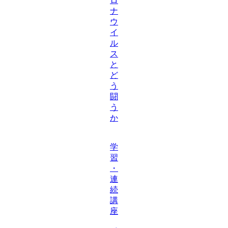
ロ
ナ
ウ
イ
ル
ス
と
ど
う
闘
う
か
学
習
・
連
続
講
座