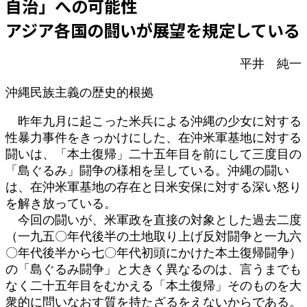
自治」への可能性
時
:
アジア各国の闘いが展望を規定している
平井 純一
沖縄民族主義の歴史的根拠
昨年九月に起こった米兵による沖縄の少女に対する
性暴力事件をきっかけにした、在沖米軍基地に対する
闘いは、「本土復帰」二十五年目を前にして三度目の
「島ぐるみ」闘争の様相を呈している。沖縄の闘い
は、在沖米軍基地の存在と日米安保に対する深い怒り
を解き放っている。
今回の闘いが、米軍政を直接の対象とした過去二度
（一九五〇年代後半の土地取り上げ反対闘争と一九六
〇年代後半から七〇年代初頭にかけた本土復帰闘争）
の「島ぐるみ闘争」と大きく異なるのは、言うまでも
なく二十五年目をむかえる「本土復帰」そのものを大
衆的に問いなおす質を持たざるをえないからである。