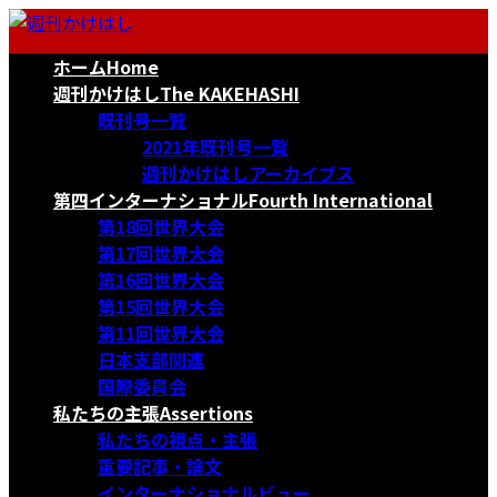
コ
ナ
ン
ビ
ホーム
Home
テ
ゲ
ン
ー
週刊かけはし
The KAKEHASHI
ツ
シ
既刊号一覧
へ
ョ
2021年既刊号一覧
ス
ン
週刊かけはしアーカイブス
キ
に
第四インターナショナル
Fourth International
ッ
移
第18回世界大会
プ
動
第17回世界大会
第16回世界大会
第15回世界大会
第11回世界大会
日本支部関連
国際委員会
私たちの主張
Assertions
私たちの視点・主張
重要記事・論文
インターナショナルビュー