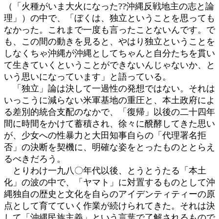
（「火種がいま大火になった??沖縄反戦地主の志と論
理」）の中で、「ぼくは、独立ということを思っても
なかった。これまで一度も言ったことないんです。で
も、この間の動きを見ると、やはり独立ということを
しなくちゃ沖縄が沖縄としてちゃんと自分たちを貫い
て生きていくということができないんじゃないか、と
いう思いになっています」と語っている。
「独立」論は決して一過性の発想ではない。それは
いっこうに減らない米軍基地の重圧と、本土政府によ
る差別的統合支配のなかで、「復帰」以後の二十四年
間に時間をかけて蓄積され、徐々に醗酵してきた思い
が、少女への性暴力と大田知事自らの「代理署名拒
否」の決断を契機に、明確な姿をとったものととらえ
るべきだろう。
とりわけ一九八〇年代以後、とうとうたる「本土
化」の波の中で、「ヤマト」に対置するものとして沖
縄独自の歴史と文化を自らのアイデンティティーの原
点として育てていく作業が続けられてきた。それは決
して「沖縄民族主義」という言葉で了解されるもので