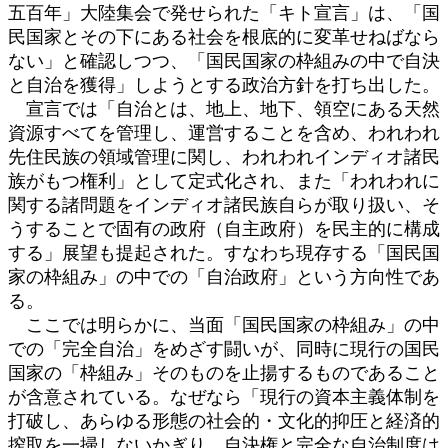
五百年」大陸集会で発せられた「キト宣言」は、「国
民国家とその下にある社会を根底的に変革せねばなら
ない」と確認しつつ、「国民国家の枠組みの中で自決
と自治を獲得」しようとする政治方針を打ち出した。
宣言では「自治とは、地上、地下、領空にある天然
資源すべてを管理し、運営することを含め、われわれ
先住民族の領域管理に関し、われわれインディオ諸民
族がもつ権利」として定式化され、また「われわれに
関する諸問題をインディオ諸民族自らが取り扱い、そ
うすることで固有の政府（自主政府）を民主的に構成
する」展望も提起された。すなわち現存する「国民国
家の枠組み」の中での「自治政府」という方向性であ
る。
ここでは明らかに、当面「国民国家の枠組み」の中
での「完全自治」をめざす闘いが、同時に現行の国民
国家の「枠組み」そのものを止揚するものであること
が含意されている。なぜなら「現行の資本主義体制を
打破し、あらゆる形態の社会的・文化的抑圧と経済的
搾取を一掃しないかぎり、自決権と完全な自治制度は