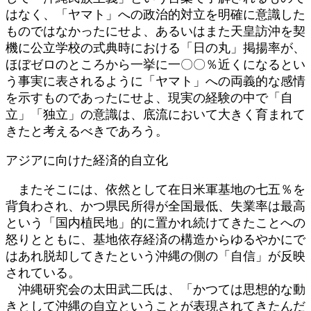
はなく、「ヤマト」への政治的対立を明確に意識した
ものではなかったにせよ、あるいはまた天皇訪沖を契
機に公立学校の式典時における「日の丸」掲揚率が、
ほぼゼロのところから一挙に一〇〇％近くになるとい
う事実に表されるように「ヤマト」への両義的な感情
を示すものであったにせよ、現実の経験の中で「自
立」「独立」の意識は、底流において大きく育まれて
きたと考えるべきであろう。
アジアに向けた経済的自立化
またそこには、依然として在日米軍基地の七五％を
背負わされ、かつ県民所得が全国最低、失業率は最高
という「国内植民地」的に置かれ続けてきたことへの
怒りとともに、基地依存経済の構造からゆるやかにで
はあれ脱却してきたという沖縄の側の「自信」が反映
されている。
沖縄研究会の太田武二氏は、「かつては思想的な動
きとして沖縄の自立ということが表現されてきたんだ