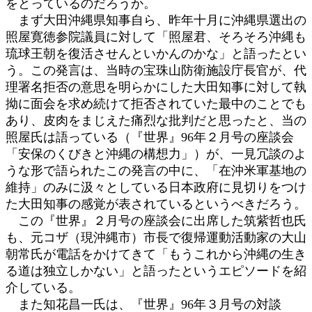
をとっているのだろうか。
まず大田沖縄県知事自ら、昨年十月に沖縄県選出の
照屋寛徳参院議員に対して「照屋君、そろそろ沖縄も
琉球王朝を復活させんといかんのかな」と語ったとい
う。この発言は、当時の宝珠山防衛施設庁長官が、代
理署名拒否の意思を明らかにした大田知事に対して執
拗に面会を求め続けて拒否されていた最中のことでも
あり、皮肉をまじえた痛烈な批判だと思ったと、当の
照屋氏は語っている（『世界』96年２月号の座談会
「安保のくびきと沖縄の構想力」）が、一見冗談のよ
うな形で語られたこの発言の中に、「在沖米軍基地の
維持」のみに汲々としている日本政府に見切りをつけ
た大田知事の感覚が表されているというべきだろう。
この『世界』２月号の座談会に出席した筑紫哲也氏
も、元コザ（現沖縄市）市長で復帰運動活動家の大山
朝常氏が電話をかけてきて「もうこれから沖縄の生き
る道は独立しかない」と語ったというエピソードを紹
介している。
また知花昌一氏は、『世界』96年３月号の対談