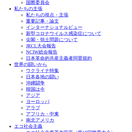
国際委員会
私たちの主張
私たちの視点・主張
重要記事・論文
インターナショナルビュー
新型コロナウイルス感染症について
尖閣・領土問題について
JRCL大会報告
NCIW総会報告
日本革命的共産主義者同盟規約
世界の闘いから
ウクライナ特集
日本各地の闘い
沖縄闘争
韓国は今
アジア
ヨーロッパ
アラブ
アフリカ・中東
南北アメリカ
エコ社会主義