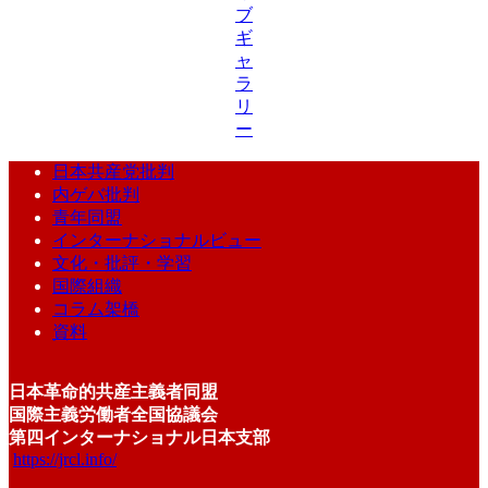
ブ
ギ
ャ
ラ
リ
ー
日本共産党批判
内ゲバ批判
青年同盟
インターナショナルビュー
文化・批評・学習
国際組織
コラム架橋
資料
日本革命的共産主義者同盟
国際主義労働者全国協議会
第四インターナショナル日本支部
https://jrcl.info/