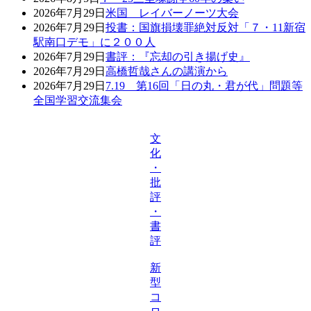
2026年7月29日
米国 レイバーノーツ大会
2026年7月29日
投書：国旗損壊罪絶対反対「７・11新宿
駅南口デモ」に２００人
2026年7月29日
書評：『忘却の引き揚げ史』
2026年7月29日
高橋哲哉さんの講演から
2026年7月29日
7.19 第16回「日の丸・君が代」問題等
全国学習交流集会
文
化
・
批
評
・
書
評
新
型
コ