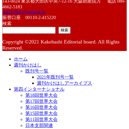
143-0024 東京都大田区中央7-12-16 大森助産院方 電話 080-
4662-5183
red2129oct@outlook.jp
振替口座 00110-2-415220
検索
検索
Copyright ©2021 Kakehashi Editorial board. All Rights
Reserved.
ホーム
週刊かけはし
既刊号一覧
2021年既刊号一覧
週刊かけはしアーカイブス
第四インターナショナル
第18回世界大会
第17回世界大会
第16回世界大会
第15回世界大会
第11回世界大会
日本支部関連