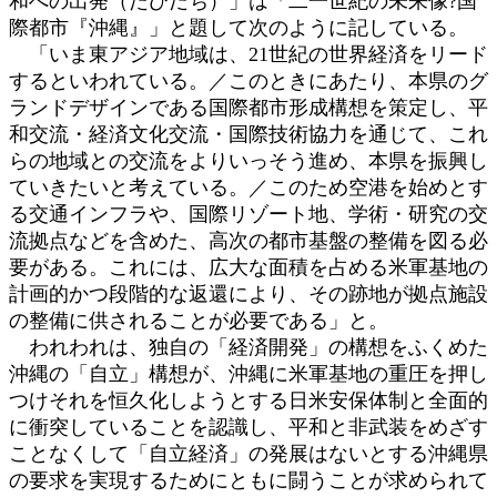
和への出発（たびだち）」は「二一世紀の未来像?国
際都市『沖縄』」と題して次のように記している。
「いま東アジア地域は、21世紀の世界経済をリード
するといわれている。／このときにあたり、本県のグ
ランドデザインである国際都市形成構想を策定し、平
和交流・経済文化交流・国際技術協力を通じて、これ
らの地域との交流をよりいっそう進め、本県を振興し
ていきたいと考えている。／このため空港を始めとす
る交通インフラや、国際リゾート地、学術・研究の交
流拠点などを含めた、高次の都市基盤の整備を図る必
要がある。これには、広大な面積を占める米軍基地の
計画的かつ段階的な返還により、その跡地が拠点施設
の整備に供されることが必要である」と。
われわれは、独自の「経済開発」の構想をふくめた
沖縄の「自立」構想が、沖縄に米軍基地の重圧を押し
つけそれを恒久化しようとする日米安保体制と全面的
に衝突していることを認識し、平和と非武装をめざす
ことなくして「自立経済」の発展はないとする沖縄県
の要求を実現するためにともに闘うことが求められて