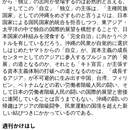
から「独立」の志向が登場するのは必然的と言える。
そしてこの「自立」「独立」の主張は、「主権民族
国家」としての沖縄をめざすものと言うよりは、日本
国家による国民国家的統合を拒否しつつ、東アジア・
太平洋の中で独自の国際的展望を構想することで、日
本国家の枠組みを浸食する「完全自治」に向かうベク
トルを有しているだろう。沖縄の民衆が自覚的に選択
しはじめたヤマトからの「自立」が、資本主義の成長
センターとしてのアジアに参入するブルジョア的「発
展」の道となるのか、それとも「キト宣言」が主張す
る資本主義体制の打破への道となるのかは、「成長す
るアジア」が不可避的に生み出す中国、台湾、フィリ
ピン、ベトナムなどの若い労働者階級人民の闘い、そ
して日本の労働者階級人民の闘いの国際的展望と密接
に連関していることは言うまでもない。沖縄の闘いの
帰趨はアジアの階級闘争、民衆運動の国境を超えた新
しい結びつきにかかっているのである。
週刊かけはし