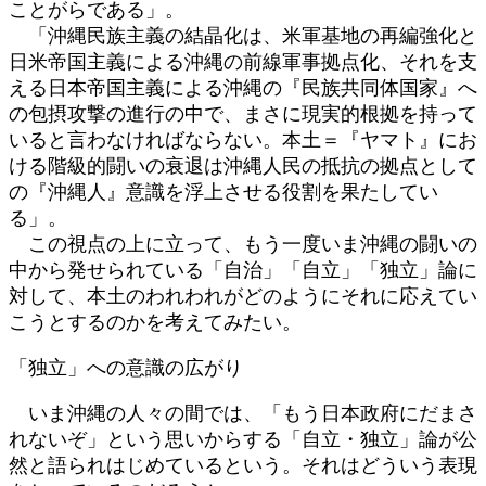
ことがらである」。
「沖縄民族主義の結晶化は、米軍基地の再編強化と
日米帝国主義による沖縄の前線軍事拠点化、それを支
える日本帝国主義による沖縄の『民族共同体国家』へ
の包摂攻撃の進行の中で、まさに現実的根拠を持って
いると言わなければならない。本土＝『ヤマト』にお
ける階級的闘いの衰退は沖縄人民の抵抗の拠点として
の『沖縄人』意識を浮上させる役割を果たしてい
る」。
この視点の上に立って、もう一度いま沖縄の闘いの
中から発せられている「自治」「自立」「独立」論に
対して、本土のわれわれがどのようにそれに応えてい
こうとするのかを考えてみたい。
「独立」への意識の広がり
いま沖縄の人々の間では、「もう日本政府にだまさ
れないぞ」という思いからする「自立・独立」論が公
然と語られはじめているという。それはどういう表現