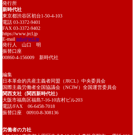
発行所
新時代社
東京都渋谷区初台1-50-4-103
電話 03-3372-9401
FAX 03-3372-9402
https://www.jrcl.jp
E-mail
info@jrcl.jp
発行人 山口 明
振替口座
00860-4-156009 新時代社
編集
日本革命的共産主義者同盟（JRCL）中央委員会
国際主義労働者全国協議会（NCIW）全国運営委員会
関西支社（関西新時代社）
大阪市福島区福島7-16-10吉村ビル203
電話/FAX 06-6458-7018
振替口座 00910-8-308136
労働者の力社