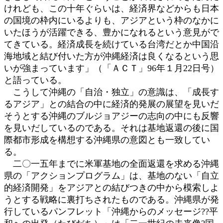
けれども、この十年ぐらいは、経済界などからも日本
の国境の枠内にいるよりも、アジアという枠のなかに
いたほうが活躍できる、豊かになれるという意見がで
てきている。経済成長を続けている台湾だとか中国沿
海地域と結び付いた方が沖縄経済は良くなるという思
いが強まっています」（「ＡＣＴ」96年１月22日号）
と語っている。
こうして沖縄の「自治・独立」の意識は、「成長す
るアジア」との結合の中に経済的発展の展望を見いだ
そうとする沖縄のブルジョアジーの志向の中にも反響
を見いだしているのである。それは基地返還の後に国
際都市形成を構想する沖縄県の意図とも一致してい
る。
二〇一五年までに米軍基地の全面返還を求める沖縄
県の「アクションプログラム」は、基地のない「自立
的経済開発」をアジアとの結びつきの中から模索しよ
うとする戦略に裏打ちされたものである。沖縄県が発
行しているパンフレット「沖縄からのメッセージ??平