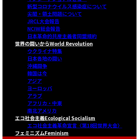
新型コロナウイルス感染症について
尖閣・領土問題について
JRCL大会報告
NCIW総会報告
日本革命的共産主義者同盟規約
世界の闘いから
World Revolution
ウクライナ特集
日本各地の闘い
沖縄闘争
韓国は今
アジア
ヨーロッパ
アラブ
アフリカ・中東
南北アメリカ
エコ社会主義
Ecological Socialism
エコ社会主義革命宣言〈第18回世界大会〉
フェミニズム
Feminism