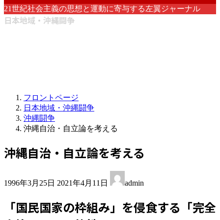
21世紀社会主義の思想と運動に寄与する左翼ジャーナル
日本地域・沖縄闘争
フロントページ
日本地域・沖縄闘争
沖縄闘争
沖縄自治・自立論を考える
沖縄自治・自立論を考える
最
1996年3月25日
2021年4月11日
admin
終
更
「国民国家の枠組み」を侵食する「完全
新
日