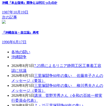
沖縄「本土復帰」闘争とは何だったのか
1987年10月19日
次の記事
「沖縄自治・自立論」再考
1996年6月17日
各地の闘い
沖縄闘争
2026年8月5日
7.25県によるリニア静岡工区工事着工容
認に抗議
2026年8月5日
三里塚闘争60年の集い 佐藤幸子さんの
メッセージ（要旨）
2026年8月5日
三里塚闘争60年の集い 柳川秀夫さんの
メッセージ（要旨）
2026年8月5日
講演 菅野芳秀さん（令和の百姓一揆実
行委員会代表）
2026年8月5日
７・25三里塚闘争60年の集い