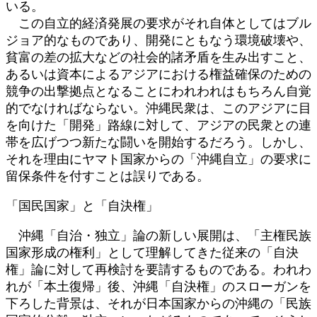
いる。
この自立的経済発展の要求がそれ自体としてはブル
ジョア的なものであり、開発にともなう環境破壊や、
貧富の差の拡大などの社会的諸矛盾を生み出すこと、
あるいは資本によるアジアにおける権益確保のための
競争の出撃拠点となることにわれわれはもちろん自覚
的でなければならない。沖縄民衆は、このアジアに目
を向けた「開発」路線に対して、アジアの民衆との連
帯を広げつつ新たな闘いを開始するだろう。しかし、
それを理由にヤマト国家からの「沖縄自立」の要求に
留保条件を付すことは誤りである。
「国民国家」と「自決権」
沖縄「自治・独立」論の新しい展開は、「主権民族
国家形成の権利」として理解してきた従来の「自決
権」論に対して再検討を要請するものである。われわ
れが「本土復帰」後、沖縄「自決権」のスローガンを
下ろした背景は、それが日本国家からの沖縄の「民族