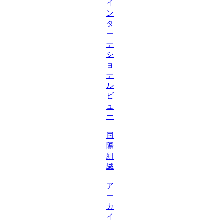
イ
ン
タ
ー
ナ
シ
ョ
ナ
ル
ビ
ュ
ー
国
際
組
織
ア
ー
カ
イ