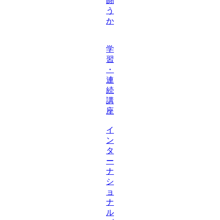
闘
う
か
学
習
・
連
続
講
座
イ
ン
タ
ー
ナ
シ
ョ
ナ
ル