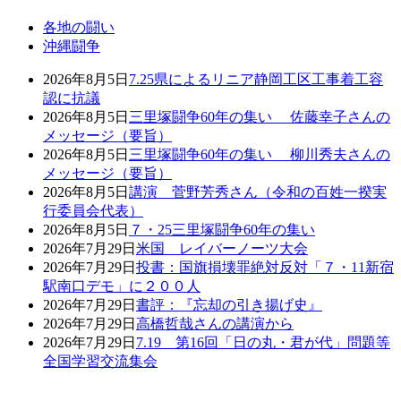
各地の闘い
沖縄闘争
2026年8月5日
7.25県によるリニア静岡工区工事着工容
認に抗議
2026年8月5日
三里塚闘争60年の集い 佐藤幸子さんの
メッセージ（要旨）
2026年8月5日
三里塚闘争60年の集い 柳川秀夫さんの
メッセージ（要旨）
2026年8月5日
講演 菅野芳秀さん（令和の百姓一揆実
行委員会代表）
2026年8月5日
７・25三里塚闘争60年の集い
2026年7月29日
米国 レイバーノーツ大会
2026年7月29日
投書：国旗損壊罪絶対反対「７・11新宿
駅南口デモ」に２００人
2026年7月29日
書評：『忘却の引き揚げ史』
2026年7月29日
高橋哲哉さんの講演から
2026年7月29日
7.19 第16回「日の丸・君が代」問題等
全国学習交流集会