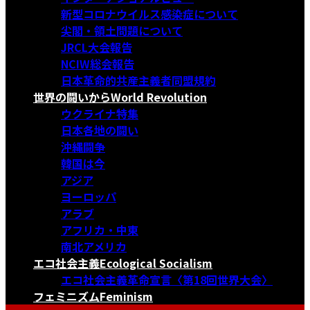
新型コロナウイルス感染症について
尖閣・領土問題について
JRCL大会報告
NCIW総会報告
日本革命的共産主義者同盟規約
世界の闘いから
World Revolution
ウクライナ特集
日本各地の闘い
沖縄闘争
韓国は今
アジア
ヨーロッパ
アラブ
アフリカ・中東
南北アメリカ
エコ社会主義
Ecological Socialism
エコ社会主義革命宣言〈第18回世界大会〉
フェミニズム
Feminism