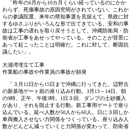
「昨年の6月から10カ月くらい経っているのにかか
わらず、死傷事故の原因究明がされていない。これか
らの参議院選、来年の県知事選を見据えて、県政に対
するゆさぶりがいろんな形で出てきている。安和の事
故は工事の遅れを取り戻そうとして、沖縄防衛局・防
衛省が工事をあせってやっている。そのことが背景に
あって起こったことは明確だ。これに対して、断固抗
議したい」。
大浦湾埋立て工事
作業船の事故や作業員の事故が頻発
「３月12日から15日まで沖縄に行ってきた。辺野古
の新基地ゲート前の座り込み行動。3月13～14日、朝
の9時、正午、午後3時。1日３回、ダンプの土砂搬入
があり、それを阻止する行動。新工事用ゲートで座り
込んでいる。延べ人数が50人から60人。日に３回しか
車両搬入させない力関係をつくっている。座り込み人
数がどんどん減っていくと力関係が変わって、防衛省