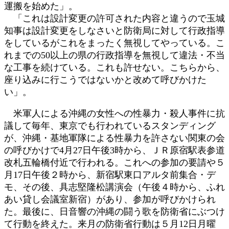
運搬を始めた」。
「これは設計変更の許可された内容と違うので玉城
知事は設計変更をしなさいと防衛局に対して行政指導
をしているがこれをまったく無視してやっている。こ
れまでの50以上の県の行政指導を無視して違法・不当
な工事を続けている。これも許せない。こちらから、
座り込みに行こうではないかと改めて呼びかけた
い」。
米軍人による沖縄の女性への性暴力・殺人事件に抗
議して毎年、東京でも行われているスタンディング
が、沖縄・基地軍隊による性暴力を許さない関東の会
の呼びかけで4月27日午後3時から、ＪＲ原宿駅表参道
改札五輪橋付近で行われる。これへの参加の要請や５
月17日午後２時から、新宿駅東口アルタ前集合・デ
モ、その後、具志堅隆松講演会（午後４時から、ふれ
あい貸し会議室新宿）があり、参加が呼びかけられ
た。最後に、日音響の沖縄の闘う歌を防衛省にぶつけ
て行動を終えた。来月の防衛省行動は５月12日月曜