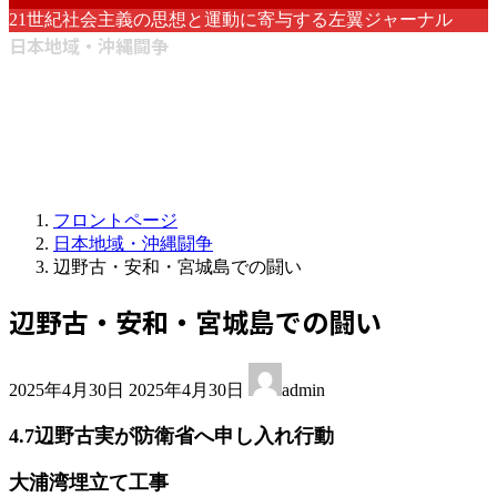
21世紀社会主義の思想と運動に寄与する左翼ジャーナル
日本地域・沖縄闘争
フロントページ
日本地域・沖縄闘争
辺野古・安和・宮城島での闘い
辺野古・安和・宮城島での闘い
最
2025年4月30日
2025年4月30日
admin
終
更
4.7辺野古実が防衛省へ申し入れ行動
新
日
大浦湾埋立て工事
時