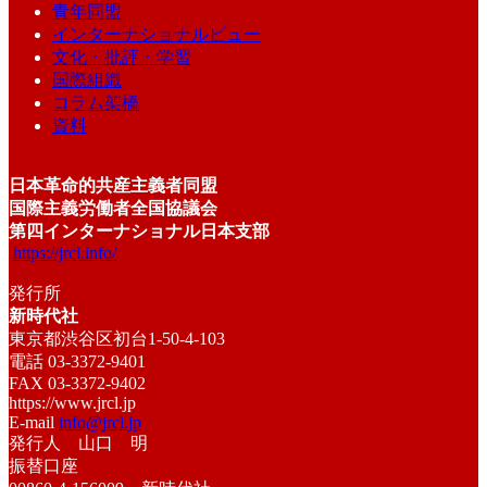
青年同盟
インターナショナルビュー
文化・批評・学習
国際組織
コラム架橋
資料
日本革命的共産主義者同盟
国際主義労働者全国協議会
第四インターナショナル日本支部
https://jrcl.info/
発行所
新時代社
東京都渋谷区初台1-50-4-103
電話 03-3372-9401
FAX 03-3372-9402
https://www.jrcl.jp
E-mail
info@jrcl.jp
発行人 山口 明
振替口座