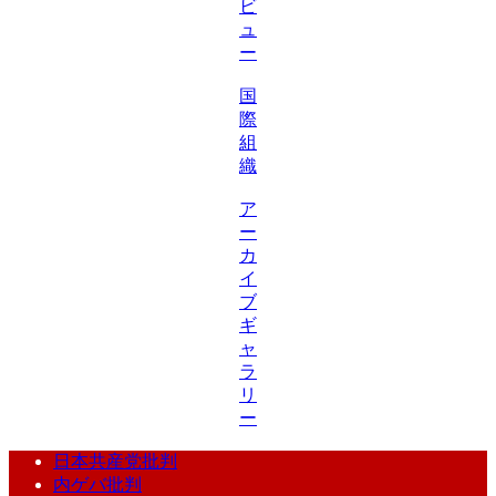
ビ
ュ
ー
国
際
組
織
ア
ー
カ
イ
ブ
ギ
ャ
ラ
リ
ー
日本共産党批判
内ゲバ批判