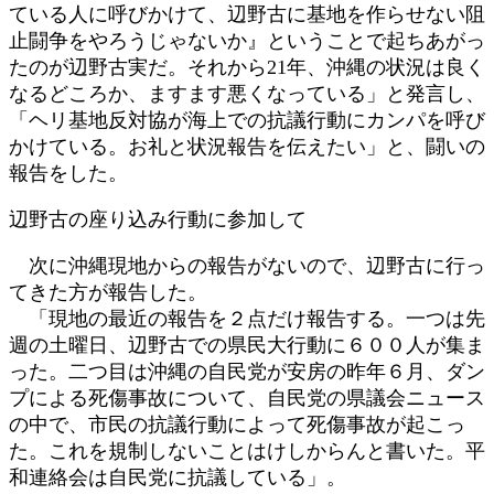
ている人に呼びかけて、辺野古に基地を作らせない阻
止闘争をやろうじゃないか』ということで起ちあがっ
たのが辺野古実だ。それから21年、沖縄の状況は良く
なるどころか、ますます悪くなっている」と発言し、
「ヘリ基地反対協が海上での抗議行動にカンパを呼び
かけている。お礼と状況報告を伝えたい」と、闘いの
報告をした。
辺野古の座り込み行動に参加して
次に沖縄現地からの報告がないので、辺野古に行っ
てきた方が報告した。
「現地の最近の報告を２点だけ報告する。一つは先
週の土曜日、辺野古での県民大行動に６００人が集ま
った。二つ目は沖縄の自民党が安房の昨年６月、ダン
プによる死傷事故について、自民党の県議会ニュース
の中で、市民の抗議行動によって死傷事故が起こっ
た。これを規制しないことはけしからんと書いた。平
和連絡会は自民党に抗議している」。