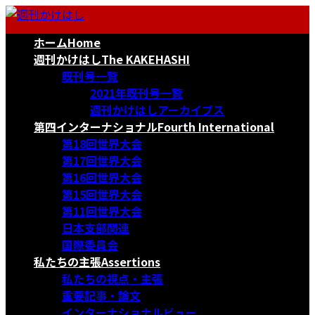
コ
ナ
ン
ビ
ホーム
Home
テ
ゲ
ン
ー
週刊かけはし
The KAKEHASHI
ツ
シ
既刊号一覧
へ
ョ
2021年既刊号一覧
ス
ン
週刊かけはしアーカイブス
キ
に
第四インターナショナル
Fourth International
ッ
移
第18回世界大会
プ
動
第17回世界大会
第16回世界大会
第15回世界大会
第11回世界大会
日本支部関連
国際委員会
私たちの主張
Assertions
私たちの視点・主張
重要記事・論文
インターナショナルビュー