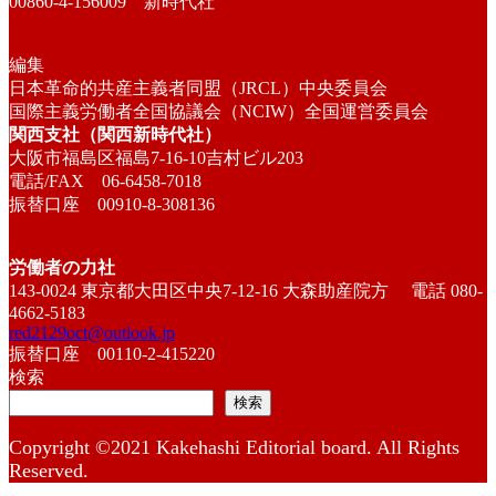
00860-4-156009 新時代社
編集
日本革命的共産主義者同盟（JRCL）中央委員会
国際主義労働者全国協議会（NCIW）全国運営委員会
関西支社（関西新時代社）
大阪市福島区福島7-16-10吉村ビル203
電話/FAX 06-6458-7018
振替口座 00910-8-308136
労働者の力社
143-0024 東京都大田区中央7-12-16 大森助産院方 電話 080-
4662-5183
red2129oct@outlook.jp
振替口座 00110-2-415220
検索
検索
Copyright ©2021 Kakehashi Editorial board. All Rights
Reserved.