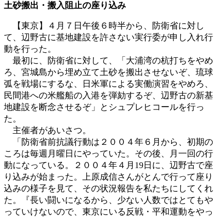
土砂搬出・搬入阻止の座り込み
:
【東京】４月７日午後６時半から、防衛省に対し
て、辺野古に基地建設を許さない実行委が申し入れ行
動を行った。
最初に、防衛省に対して、「大浦湾の杭打ちをやめ
ろ、宮城島から埋め立て土砂を搬出させないぞ、琉球
弧を戦場にするな、日米軍による実働演習をやめろ、
民間港への米艦船の入港を弾劾するぞ、辺野古の新基
地建設を断念させるぞ」とシュプレヒコールを行っ
た。
主催者があいさつ。
「防衛省前抗議行動は２００４年６月から、初期の
ころは毎週月曜日にやっていた。その後、月一回の行
動になっている。２００４年４月19日に、辺野古で座
り込みが始まった。上原成信さんがとんで行って座り
込みの様子を見て、その状況報告を私たちにしてくれ
た。『長い闘いになるから、少ない人数ではとてもや
っていけないので、東京にいる反戦・平和運動をやっ