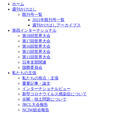
ホーム
週刊かけはし
既刊号一覧
2021年既刊号一覧
週刊かけはしアーカイブス
第四インターナショナル
第18回世界大会
第17回世界大会
第16回世界大会
第15回世界大会
第11回世界大会
日本支部関連
国際委員会
私たちの主張
私たちの視点・主張
重要記事・論文
インターナショナルビュー
新型コロナウイルス感染症について
尖閣・領土問題について
JRCL大会報告
NCIW総会報告