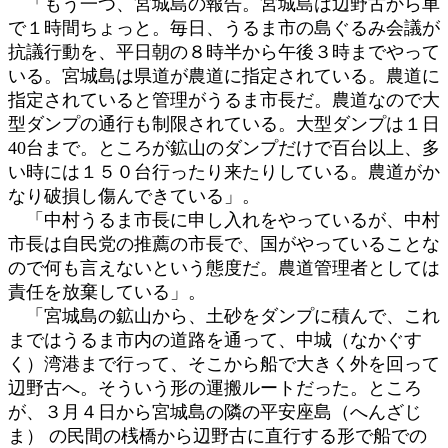
「もう一つ、宮城島の報告。宮城島は辺野古から車
で１時間ちょっと。毎日、うるま市の島ぐるみ会議が
抗議行動を、平日朝の８時半から午後３時までやって
いる。宮城島は県道が農道に指定されている。農道に
指定されていると管理がうるま市長だ。農道なので大
型ダンプの通行も制限されている。大型ダンプは１日
40台まで。ところが鉱山のダンプだけで百台以上、多
い時には１５０台行ったり来たりしている。農道がか
なり破損し傷んできている」。
「中村うるま市長に申し入れをやっているが、中村
市長は自民党の推薦の市長で、国がやっていることな
ので何も言えないという態度だ。農道管理者としては
責任を放棄している」。
「宮城島の鉱山から、土砂をダンプに積んで、これ
まではうるま市内の道路を通って、中城（なかぐす
く）湾港まで行って、そこから船で大きく外を回って
辺野古へ。そういう形の運搬ルートだった。ところ
が、３月４日から宮城島の隣の平安座島（へんざじ
ま） の民間の桟橋から辺野古に直行する形で船での