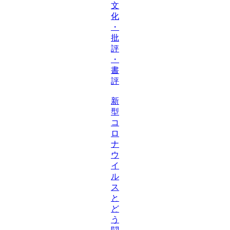
文
化
・
批
評
・
書
評
新
型
コ
ロ
ナ
ウ
イ
ル
ス
と
ど
う