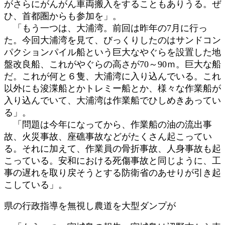
がさらにがんがん車両搬入をすることもありうる。ぜ
ひ、首都圏からも参加を」。
「もう一つは、大浦湾。前回は昨年の7月に行っ
た。今回大浦湾を見て、びっくりしたのはサンドコン
パクションパイル船という巨大なやぐらを設置した地
盤改良船、これがやぐらの高さが70～90ｍ。巨大な船
だ。これが何と６隻、大浦湾に入り込んでいる。これ
以外にも浚渫船とかトレミー船とか、様々な作業船が
入り込んでいて、大浦湾は作業船でひしめきあってい
る」。
「問題は今年になってから、作業船の油の流出事
故、火災事故、座礁事故などがたくさん起こってい
る。それに加えて、作業員の骨折事故、人身事故も起
こっている。安和における死傷事故と同じように、工
事の遅れを取り戻そうとする防衛省のあせりが引き起
こしている」。
県の行政指導を無視し農道を大型ダンプが