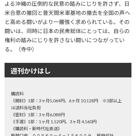
よる沖縄の圧倒的な民意の踏みにじりを許さず、日
米合意の撤回と普天間米軍基地の撤去を全国の声へ
と高める闘いがより一層強く求められている。その
闘いは、同時に日本の民衆総体にとっては、自らの
権利の踏みにじりを許さない闘いにつながってい
る。（寺中）
週刊かけはし
購読料
《開封》1部：3ヶ月5,064円、6ヶ月 10,128円 ※3部以上
は送料当社負担
《密封》1部：3ヶ月6,088円
《手渡》1部：1ヶ月 1,520円、3ヶ月 4,560円
《購読料・新時代社直送》
振替口座 ００８６０－４－１５６００９ 新時代社