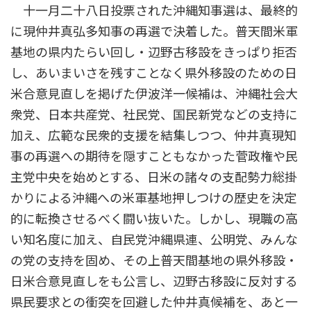
十一月二十八日投票された沖縄知事選は、最終的
新
日
に現仲井真弘多知事の再選で決着した。普天間米軍
時
:
基地の県内たらい回し・辺野古移設をきっぱり拒否
し、あいまいさを残すことなく県外移設のための日
米合意見直しを掲げた伊波洋一候補は、沖縄社会大
衆党、日本共産党、社民党、国民新党などの支持に
加え、広範な民衆的支援を結集しつつ、仲井真現知
事の再選への期待を隠すこともなかった菅政権や民
主党中央を始めとする、日米の諸々の支配勢力総掛
かりによる沖縄への米軍基地押しつけの歴史を決定
的に転換させるべく闘い抜いた。しかし、現職の高
い知名度に加え、自民党沖縄県連、公明党、みんな
の党の支持を固め、その上普天間基地の県外移設・
日米合意見直しをも公言し、辺野古移設に反対する
県民要求との衝突を回避した仲井真候補を、あと一