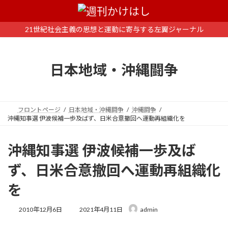
コ
ナ
ン
ビ
テ
ゲ
21世紀社会主義の思想と運動に寄与する左翼ジャーナル
ン
ー
ツ
シ
へ
ョ
日本地域・沖縄闘争
ス
ン
キ
に
ッ
移
プ
動
フロントページ
日本地域・沖縄闘争
沖縄闘争
沖縄知事選 伊波候補一歩及ばず、日米合意撤回へ運動再組織化を
沖縄知事選 伊波候補一歩及ば
ず、日米合意撤回へ運動再組織化
を
最
2010年12月6日
2021年4月11日
admin
終
更