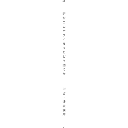
評
新
型
コ
ロ
ナ
ウ
イ
ル
ス
と
ど
う
闘
う
か
学
習
・
連
続
講
座
イ