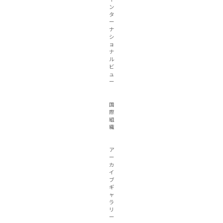
ン
タ
ー
ナ
シ
ョ
ナ
ル
ビ
ュ
ー
国
際
組
織
ア
ー
カ
イ
ブ
ギ
ャ
ラ
リ
ー