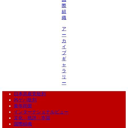
際
組
織
ア
ー
カ
イ
ブ
ギ
ャ
ラ
リ
ー
日本共産党批判
内ゲバ批判
青年同盟
インターナショナルビュー
文化・批評・学習
国際組織