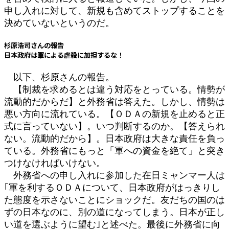
申し入れに対して、新規も含めてストップすることを
決めていないというのだ。
杉原浩司さんの報告
日本政府は軍による虐殺に加担するな！
以下、杉原さんの報告。
【制裁を求めるとは違う対応をとっている。情勢が
流動的だからだ】と外務省は答えた。しかし、情勢は
悪い方向に流れている。【ＯＤＡの新規を止めると正
式に言っていない】。いつ判断するのか。【答えられ
ない。流動的だから】。日本政府は大きな責任を負っ
ている。外務省にもっと「軍への資金を絶て」と突き
つけなければいけない。
外務省への申し入れに参加した在日ミャンマー人は
｢軍を利するＯＤＡについて、日本政府がはっきりし
た態度を示さないことにショックだ。友だちの国のは
ずの日本なのに、別の道になってしまう。日本が正し
い道を選ぶように望む｣と述べた。最後に外務省に向