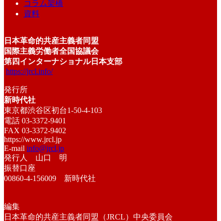
コラム架橋
資料
日本革命的共産主義者同盟
国際主義労働者全国協議会
第四インターナショナル日本支部
https://jrcl.info/
発行所
新時代社
東京都渋谷区初台1-50-4-103
電話 03-3372-9401
FAX 03-3372-9402
https://www.jrcl.jp
E-mail
info@jrcl.jp
発行人 山口 明
振替口座
00860-4-156009 新時代社
編集
日本革命的共産主義者同盟（JRCL）中央委員会