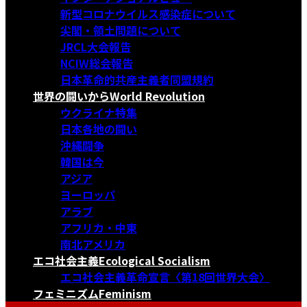
新型コロナウイルス感染症について
尖閣・領土問題について
JRCL大会報告
NCIW総会報告
日本革命的共産主義者同盟規約
世界の闘いから
World Revolution
ウクライナ特集
日本各地の闘い
沖縄闘争
韓国は今
アジア
ヨーロッパ
アラブ
アフリカ・中東
南北アメリカ
エコ社会主義
Ecological Socialism
エコ社会主義革命宣言〈第18回世界大会〉
フェミニズム
Feminism