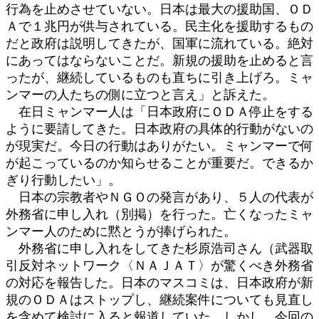
行為を止めさせていない。日本は最大の援助国、ＯＤ
Ａで１兆円が供与されている。民主化を援助するもの
だと政府は説明してきたが、国軍に流れている。絶対
にあってはならないことだ。新規の援助を止めると言
ったが、継続しているものも直ちに引き上げろ。ミャ
ンマーの人たちの側に立つと言え」と訴えた。
在日ミャンマー人は「日本政府にＯＤＡ停止をする
ように要請してきた。日本政府の具体的行動がないの
が現実だ。今日の行動はありがたい。ミャンマーで何
が起こっているのか知らせることが重要だ。できるか
ぎり行動したい」。
日本の宗教者やＮＧＯの発言があり、５人の代表が
外務省に申し入れ（別掲）を行った。亡くなったミャ
ンマー人のために黙とうが捧げられた。
外務省に申し入れをしてきた杉原浩司さん（武器取
引反対ネットワーク〈ＮＡＪＡＴ〉が驚くべき外務省
の対応を報告した。日本のマスコミは、日本政府が新
規のＯＤＡはストップし、継続案件についても見直し
を含めて検討に入ると報道していた。しかし、今回の