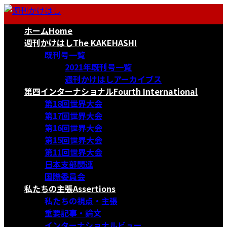
コ
ナ
ン
ビ
ホーム
Home
テ
ゲ
ン
ー
週刊かけはし
The KAKEHASHI
ツ
シ
既刊号一覧
へ
ョ
2021年既刊号一覧
ス
ン
週刊かけはしアーカイブス
キ
に
第四インターナショナル
Fourth International
ッ
移
第18回世界大会
プ
動
第17回世界大会
第16回世界大会
第15回世界大会
第11回世界大会
日本支部関連
国際委員会
私たちの主張
Assertions
私たちの視点・主張
重要記事・論文
インターナショナルビュー