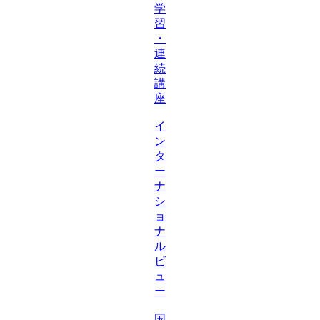
学
習
・
連
続
講
座
イ
ン
タ
ー
ナ
シ
ョ
ナ
ル
ビ
ュ
ー
国