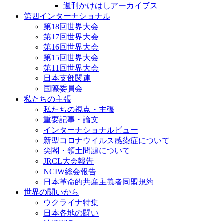
週刊かけはしアーカイブス
第四インターナショナル
第18回世界大会
第17回世界大会
第16回世界大会
第15回世界大会
第11回世界大会
日本支部関連
国際委員会
私たちの主張
私たちの視点・主張
重要記事・論文
インターナショナルビュー
新型コロナウイルス感染症について
尖閣・領土問題について
JRCL大会報告
NCIW総会報告
日本革命的共産主義者同盟規約
世界の闘いから
ウクライナ特集
日本各地の闘い