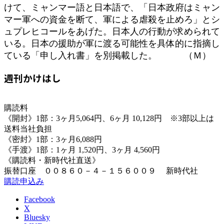
けて、ミャンマー語と日本語で、「日本政府はミャン
マー軍への資金を断て、軍による虐殺を止めろ」とシ
ュプレヒコールをあげた。日本人の行動が求められて
いる。日本の援助が軍に渡る可能性を具体的に指摘し
ている「申し入れ書」を別掲載した。 （Ｍ）
週刊かけはし
購読料
《開封》1部：3ヶ月5,064円、6ヶ月 10,128円 ※3部以上は
送料当社負担
《密封》1部：3ヶ月6,088円
《手渡》1部：1ヶ月 1,520円、3ヶ月 4,560円
《購読料・新時代社直送》
振替口座 ００８６０－４－１５６００９ 新時代社
購読申込み
Facebook
X
Bluesky