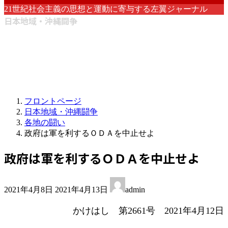
21世紀社会主義の思想と運動に寄与する左翼ジャーナル
日本地域・沖縄闘争
フロントページ
日本地域・沖縄闘争
各地の闘い
政府は軍を利するＯＤＡを中止せよ
政府は軍を利するＯＤＡを中止せよ
最
2021年4月8日
2021年4月13日
admin
終
更
かけはし 第2661号 2021年4月12日
新
日