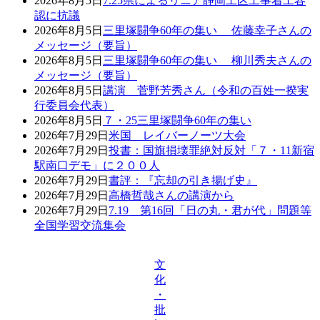
2026年8月5日
7.25県によるリニア静岡工区工事着工容
認に抗議
2026年8月5日
三里塚闘争60年の集い 佐藤幸子さんの
メッセージ（要旨）
2026年8月5日
三里塚闘争60年の集い 柳川秀夫さんの
メッセージ（要旨）
2026年8月5日
講演 菅野芳秀さん（令和の百姓一揆実
行委員会代表）
2026年8月5日
７・25三里塚闘争60年の集い
2026年7月29日
米国 レイバーノーツ大会
2026年7月29日
投書：国旗損壊罪絶対反対「７・11新宿
駅南口デモ」に２００人
2026年7月29日
書評：『忘却の引き揚げ史』
2026年7月29日
高橋哲哉さんの講演から
2026年7月29日
7.19 第16回「日の丸・君が代」問題等
全国学習交流集会
文
化
・
批