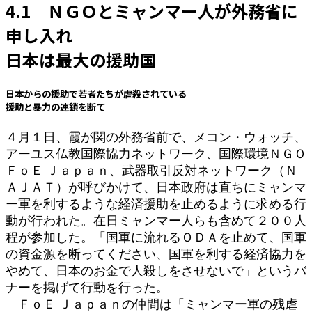
4.1 ＮＧＯとミャンマー人が外務省に
時
:
申し入れ
日本は最大の援助国
日本からの援助で若者たちが虐殺されている
援助と暴力の連鎖を断て
４月１日、霞が関の外務省前で、メコン・ウォッチ、
アーユス仏教国際協力ネットワーク、国際環境ＮＧＯ
ＦｏＥ Ｊａｐａｎ、武器取引反対ネットワーク（Ｎ
ＡＪＡＴ）が呼びかけて、日本政府は直ちにミャンマ
ー軍を利するような経済援助を止めるように求める行
動が行われた。在日ミャンマー人らも含めて２００人
程が参加した。「国軍に流れるＯＤＡを止めて、国軍
の資金源を断ってください、国軍を利する経済協力を
やめて、日本のお金で人殺しをさせないで」というバ
ナーを掲げて行動を行った。
ＦｏＥ Ｊａｐａｎの仲間は「ミャンマー軍の残虐