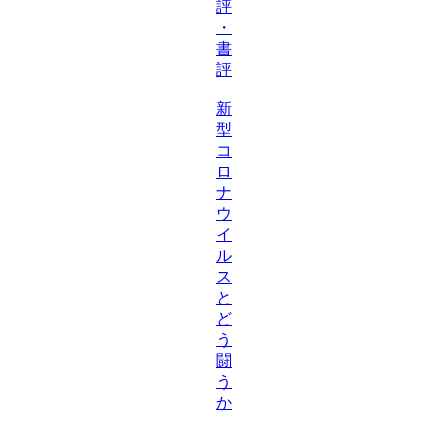
評
・
書
評
新
型
コ
ロ
ナ
ウ
イ
ル
ス
と
ど
う
闘
う
か