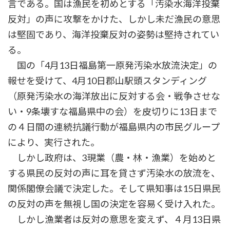
言である。国は漁民を初めとする「汚染水海洋投棄
反対」の声に攻撃をかけた、しかし未だ漁民の意思
は堅固であり、海洋投棄反対の姿勢は堅持されてい
る。
国の「4月13日福島第一原発汚染水放流決定」の
報せを受けて、4月10日郡山駅頭スタンディング
（原発汚染水の海洋放出に反対する会・戦争させな
い・9条壊すな福島県中の会）を皮切りに13日まで
の４日間の連続抗議行動が福島県内の市民グループ
により、実行された。
しかし政府は、3現業（農・林・漁業）を始めと
する県民の反対の声に耳を貸さず汚染水の放流を、
関係閣僚会議で決定した。そして県知事は15日県民
の反対の声を無視し国の決定を容易く受け入れた。
しかし漁業者は反対の意思を変えず、４月13日県