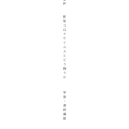
評
新
型
コ
ロ
ナ
ウ
イ
ル
ス
と
ど
う
闘
う
か
学
習
・
連
続
講
座