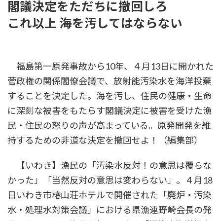
閣議決定をただちに撤回しろ
時
:
これ以上 海を汚してはならない
福島第一原発事故から10年、４月13日に開かれた
菅政権の関係閣僚会議で、放射能汚染水を海洋投棄
することを決定した。海を汚し、住民の健康・生命
に深刻な被害をもたらす閣議決定に被害を受けた漁
民・住民の怒りの声が高まっている。原発開発を維
持するための非道な決定を撤回せよ！（編集部）
【いわき】漁民の「汚染水反対！の意思は覆らな
かった」「当然反対の意思は変わらない」。４月18
日いわき市椿山荘ホテルで開催された「廃炉・汚染
水・処理水対策会議」における県漁連野崎会長の発