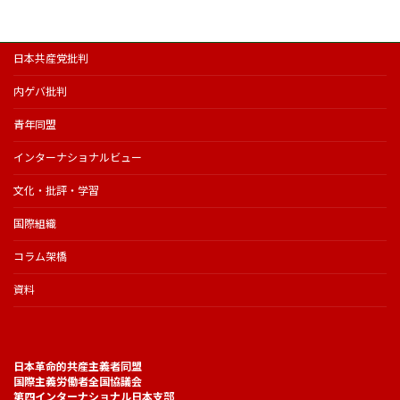
日本共産党批判
内ゲバ批判
青年同盟
インターナショナルビュー
文化・批評・学習
国際組織
コラム架橋
資料
日本革命的共産主義者同盟
国際主義労働者全国協議会
第四インターナショナル日本支部