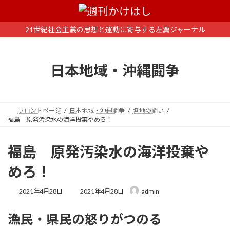
コ
ナ
ン
ビ
テ
ゲ
21世紀社会主義の思想と運動に寄与する左翼ジャーナル
ン
ー
ツ
シ
へ
ョ
日本地域・沖縄闘争
ス
ン
キ
に
ッ
移
プ
動
フロントページ
日本地域・沖縄闘争
各地の闘い
福島 原発汚染水の海洋投棄やめろ！
福島 原発汚染水の海洋投棄や
めろ！
最
2021年4月28日
2021年4月28日
admin
終
更
漁民・県民の怒りがつのる
新
日