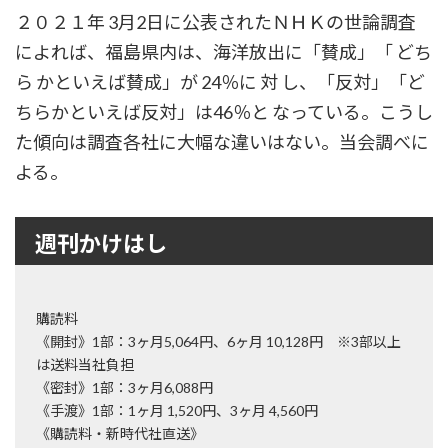
２０２１年 3月2日に公表されたＮＨＫの世論調査
によれば、福島県内は、海洋放出に「賛成」「 どち
ら かといえば賛成」が 24％に 対 し、「反対」「ど
ちらかといえば反対」は46％と なっている。こうし
た傾向は調査各社に大幅な違いはない。当会調べに
よる。
週刊かけはし
購読料
《開封》1部：3ヶ月5,064円、6ヶ月 10,128円 ※3部以上
は送料当社負担
《密封》1部：3ヶ月6,088円
《手渡》1部：1ヶ月 1,520円、3ヶ月 4,560円
《購読料・新時代社直送》