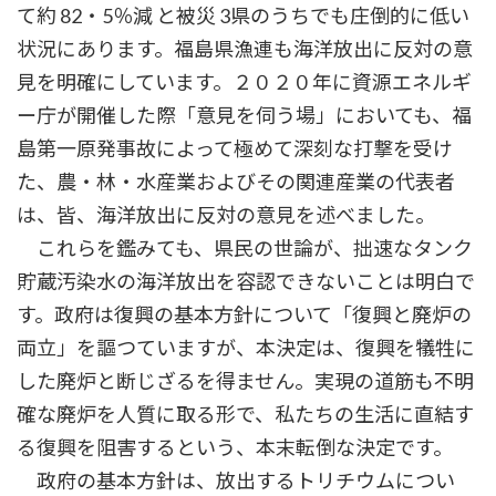
て約 82・5％減 と被災 3県のうちでも庄倒的に低い
状況にあります。福島県漁連も海洋放出に反対の意
見を明確にしています。２０２０年に資源エネルギ
ー庁が開催した際「意見を伺う場」においても、福
島第一原発事故によって極めて深刻な打撃を受け
た、農・林・水産業およびその関連産業の代表者
は、皆、海洋放出に反対の意見を述べました。
これらを鑑みても、県民の世論が、拙速なタンク
貯蔵汚染水の海洋放出を容認できないことは明白で
す。政府は復興の基本方針について「復興と廃炉の
両立」を謳つていますが、本決定は、復興を犠牲に
した廃炉と断じざるを得ません。実現の道筋も不明
確な廃炉を人質に取る形で、私たちの生活に直結す
る復興を阻害するという、本末転倒な決定です。
政府の基本方針は、放出するトリチウムについ