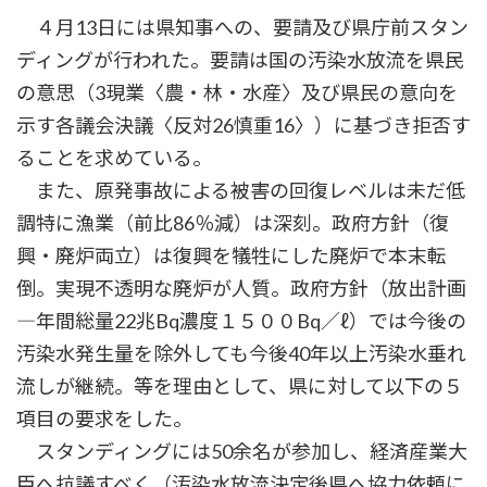
４月13日には県知事への、要請及び県庁前スタン
ディングが行われた。要請は国の汚染水放流を県民
の意思（3現業〈農・林・水産〉及び県民の意向を
示す各議会決議〈反対26慎重16〉）に基づき拒否す
ることを求めている。
また、原発事故による被害の回復レベルは未だ低
調特に漁業（前比86％減）は深刻。政府方針（復
興・廃炉両立）は復興を犠牲にした廃炉で本末転
倒。実現不透明な廃炉が人質。政府方針（放出計画
―年間総量22兆Bq濃度１５００Bq／ℓ）では今後の
汚染水発生量を除外しても今後40年以上汚染水垂れ
流しが継続。等を理由として、県に対して以下の５
項目の要求をした。
スタンディングには50余名が参加し、経済産業大
臣へ抗議すべく（汚染水放流決定後県へ協力依頼に