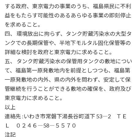
する政府、東京電力の事業のうち、福島県民に不利
益をもたらす可能性のあるあらゆる事業の即刻停止
を求めること。
四、 環境放出に拘らず、タンク貯蔵汚染水の大型タ
ンクでの長期保管や、半地下モルタル固化保管等の
詳細な検討を政府と東京電力に求めること。
五、 タンク貯蔵汚染水の保管用タンクの敷地につい
て、福島第一原発敷地内を前提としつつも、福島第
一原発敷地の内外、県の内外を問わず、安定して保
管継続を行うことができる敷地の確保を、政府及び
東京電力に求めること。
以上
連絡先 :いわき市常磐下湯長谷町道下 53―2 ＴＥ
Ｌ ０２４６―58―５５７０
注記