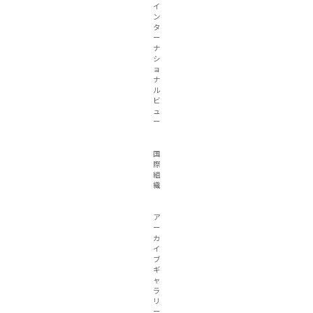
イ
ン
タ
ー
ナ
シ
ョ
ナ
ル
ビ
ュ
ー
国
際
組
織
ア
ー
カ
イ
ブ
ギ
ャ
ラ
リ
ー