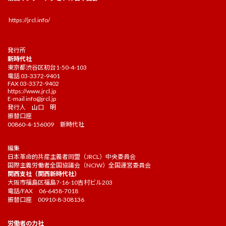
https://jrcl.info/
発行所
新時代社
東京都渋谷区初台1-50-4-103
電話 03-3372-9401
FAX 03-3372-9402
https://www.jrcl.jp
E-mail
info@jrcl.jp
発行人 山口 明
振替口座
00860-4-156009 新時代社
編集
日本革命的共産主義者同盟（JRCL）中央委員会
国際主義労働者全国協議会（NCIW）全国運営委員会
関西支社（関西新時代社）
大阪市福島区福島7-16-10吉村ビル203
電話/FAX 06-6458-7018
振替口座 00910-8-308136
労働者の力社