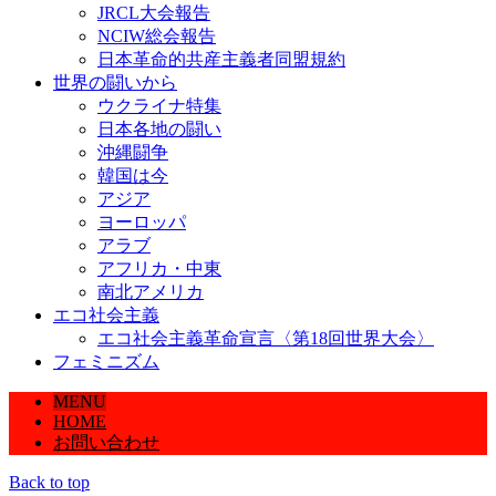
JRCL大会報告
NCIW総会報告
日本革命的共産主義者同盟規約
世界の闘いから
ウクライナ特集
日本各地の闘い
沖縄闘争
韓国は今
アジア
ヨーロッパ
アラブ
アフリカ・中東
南北アメリカ
エコ社会主義
エコ社会主義革命宣言〈第18回世界大会〉
フェミニズム
MENU
HOME
お問い合わせ
Back to top