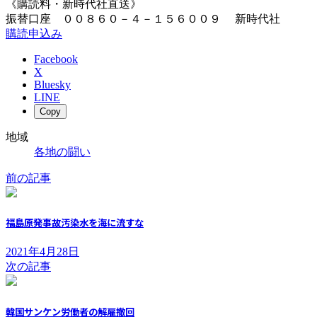
《購読料・新時代社直送》
振替口座 ００８６０－４－１５６００９ 新時代社
購読申込み
Facebook
X
Bluesky
LINE
Copy
地域
各地の闘い
前の記事
福島原発事故汚染水を海に流すな
2021年4月28日
次の記事
韓国サンケン労働者の解雇撤回