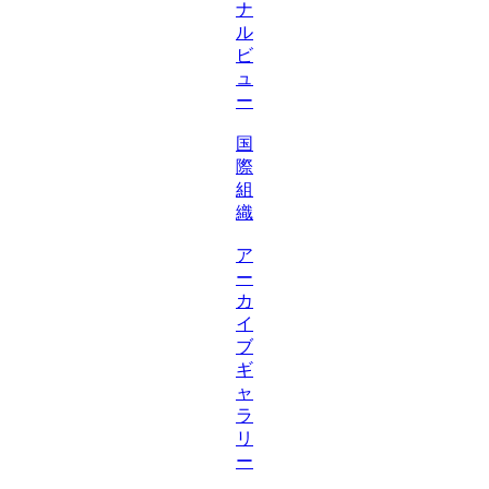
ナ
ル
ビ
ュ
ー
国
際
組
織
ア
ー
カ
イ
ブ
ギ
ャ
ラ
リ
ー