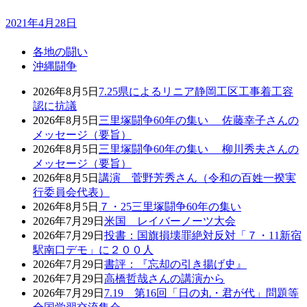
2021年4月28日
各地の闘い
沖縄闘争
2026年8月5日
7.25県によるリニア静岡工区工事着工容
認に抗議
2026年8月5日
三里塚闘争60年の集い 佐藤幸子さんの
メッセージ（要旨）
2026年8月5日
三里塚闘争60年の集い 柳川秀夫さんの
メッセージ（要旨）
2026年8月5日
講演 菅野芳秀さん（令和の百姓一揆実
行委員会代表）
2026年8月5日
７・25三里塚闘争60年の集い
2026年7月29日
米国 レイバーノーツ大会
2026年7月29日
投書：国旗損壊罪絶対反対「７・11新宿
駅南口デモ」に２００人
2026年7月29日
書評：『忘却の引き揚げ史』
2026年7月29日
高橋哲哉さんの講演から
2026年7月29日
7.19 第16回「日の丸・君が代」問題等