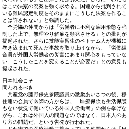
はこの法案の廃案を強く求める。国連から批判されて
いる難民認定制度をそのままにこうした法案を作るこ
とは許されない」と強調した。
全労協の仲間からは「労働者に不利な雇用形態を強
制した上で、無理やり解雇を頻発させる」との批判が
提起された。さらに技能実習生のベトナム人が機械に
巻き込まれて死んだ事故を取り上げながら、「労働組
合員が外国人労働者の災害にあまり関心をもっていな
い。こうしたことを変えることが必要だ」との意見も
提起された。
日本社会こそ
問われるべき
共産党の藤野保史参院議員の激励あいさつの後、移
住連の会員で医師の方からは、「医療保険も生活保護
もない状況で働いている外国人労働者」の例を挙げな
がら、これは外国人の問題なのではなく、日本人のあ
り方の問題だ、という告発が行われた。
ドヤ街での医療活動に携わっている仲間からは「日