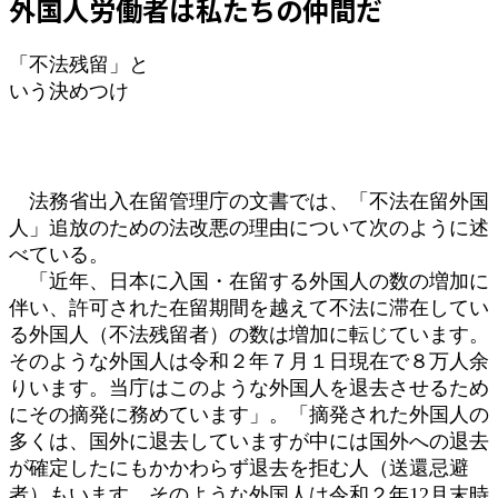
外国人労働者は私たちの仲間だ
時
:
「不法残留」と
いう決めつけ
法務省出入在留管理庁の文書では、「不法在留外国
人」追放のための法改悪の理由について次のように述
べている。
「近年、日本に入国・在留する外国人の数の増加に
伴い、許可された在留期間を越えて不法に滞在してい
る外国人（不法残留者）の数は増加に転じています。
そのような外国人は令和２年７月１日現在で８万人余
りいます。当庁はこのような外国人を退去させるため
にその摘発に務めています」。「摘発された外国人の
多くは、国外に退去していますが中には国外への退去
が確定したにもかかわらず退去を拒む人（送還忌避
者）もいます。そのような外国人は令和２年12月末時