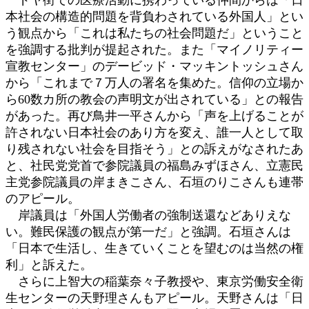
本社会の構造的問題を背負わされている外国人」とい
う観点から「これは私たちの社会問題だ」ということ
を強調する批判が提起された。また「マイノリティー
宣教センター」のデービッド・マッキントッシュさん
から「これまで７万人の署名を集めた。信仰の立場か
ら60数カ所の教会の声明文が出されている」との報告
があった。再び鳥井一平さんから「声を上げることが
許されない日本社会のあり方を変え、誰一人として取
り残されない社会を目指そう」との訴えがなされたあ
と、社民党党首で参院議員の福島みずほさん、立憲民
主党参院議員の岸まきこさん、石垣のりこさんも連帯
のアピール。
岸議員は「外国人労働者の強制送還などありえな
い。難民保護の観点が第一だ」と強調。石垣さんは
「日本で生活し、生きていくことを望むのは当然の権
利」と訴えた。
さらに上智大の稲葉奈々子教授や、東京労働安全衛
生センターの天野理さんもアピール。天野さんは「日