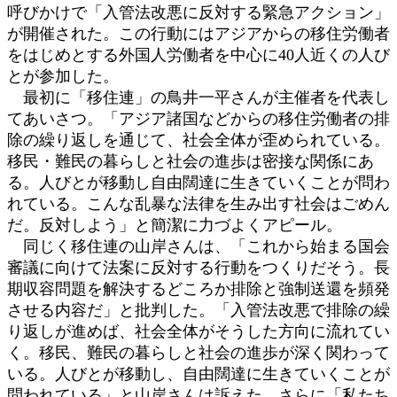
呼びかけで「入管法改悪に反対する緊急アクション」
が開催された。この行動にはアジアからの移住労働者
をはじめとする外国人労働者を中心に40人近くの人び
とが参加した。
最初に「移住連」の鳥井一平さんが主催者を代表し
てあいさつ。「アジア諸国などからの移住労働者の排
除の繰り返しを通じて、社会全体が歪められている。
移民・難民の暮らしと社会の進歩は密接な関係にあ
る。人びとが移動し自由闊達に生きていくことが問わ
れている。こんな乱暴な法律を生み出す社会はごめん
だ。反対しよう」と簡潔に力づよくアピール。
同じく移住連の山岸さんは、「これから始まる国会
審議に向けて法案に反対する行動をつくりだそう。長
期収容問題を解決するどころか排除と強制送還を頻発
させる内容だ」と批判した。「入管法改悪で排除の繰
り返しが進めば、社会全体がそうした方向に流れてい
く。移民、難民の暮らしと社会の進歩が深く関わって
いる。人びとが移動し、自由闊達に生きていくことが
問われている」と山岸さんは訴えた。さらに「私たち