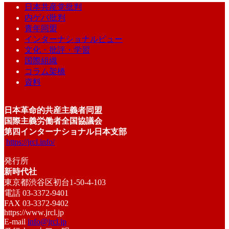
日本共産党批判
内ゲバ批判
青年同盟
インターナショナルビュー
文化・批評・学習
国際組織
コラム架橋
資料
日本革命的共産主義者同盟
国際主義労働者全国協議会
第四インターナショナル日本支部
https://jrcl.info/
発行所
新時代社
東京都渋谷区初台1-50-4-103
電話 03-3372-9401
FAX 03-3372-9402
https://www.jrcl.jp
E-mail
info@jrcl.jp