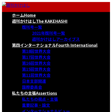
コ
ナ
ン
ビ
ホーム
Home
テ
ゲ
ン
ー
週刊かけはし
The KAKEHASHI
ツ
シ
既刊号一覧
へ
ョ
2021年既刊号一覧
ス
ン
週刊かけはしアーカイブス
キ
に
第四インターナショナル
Fourth International
ッ
移
第18回世界大会
プ
動
第17回世界大会
第16回世界大会
第15回世界大会
第11回世界大会
日本支部関連
国際委員会
私たちの主張
Assertions
私たちの視点・主張
重要記事・論文
インターナショナルビュー