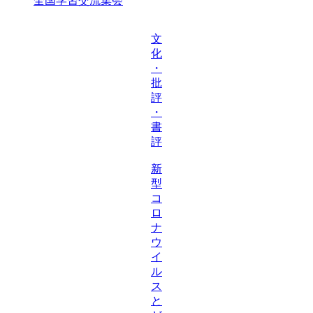
全国学習交流集会
文
化
・
批
評
・
書
評
新
型
コ
ロ
ナ
ウ
イ
ル
ス
と