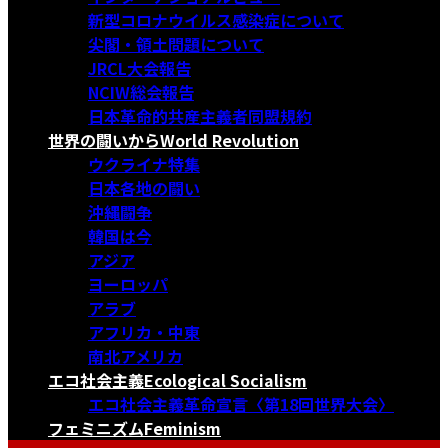
新型コロナウイルス感染症について
尖閣・領土問題について
JRCL大会報告
NCIW総会報告
日本革命的共産主義者同盟規約
世界の闘いから
World Revolution
ウクライナ特集
日本各地の闘い
沖縄闘争
韓国は今
アジア
ヨーロッパ
アラブ
アフリカ・中東
南北アメリカ
エコ社会主義
Ecological Socialism
エコ社会主義革命宣言〈第18回世界大会〉
フェミニズム
Feminism