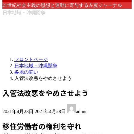
21世紀社会主義の思想と運動に寄与する左翼ジャーナル
日本地域・沖縄闘争
フロントページ
日本地域・沖縄闘争
各地の闘い
入管法改悪をやめさせよう
入管法改悪をやめさせよう
最
2021年4月28日
2021年4月28日
admin
終
更
移住労働者の権利を守れ
新
日