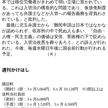
本では移住労働者がきわめて弱い立場に置かれてい
る。これは入管法の構造的な問題であり、仮放免制度
があっても弁護士などが入管への報告義務を背負わさ
れている」と批判した。
最後に児玉弁護士から「難民申請は日本ではなかな
か認められず、収容所の中で死ぬ人も多い、『自由・
人権・民主主義』の価値は安倍、菅政権の下で貶めら
れている。入管法改悪を葬り去ろう」との訴えが行わ
れた。今後、毎週水曜日午後に国会前行動が行われる
予定。 （Ｋ）
週刊かけはし
購読料
《開封》1部：3ヶ月5,064円、6ヶ月 10,128円 ※3部以上は
送料当社負担
《密封》1部：3ヶ月6,088円
《手渡》1部：1ヶ月 1,520円、3ヶ月 4,560円