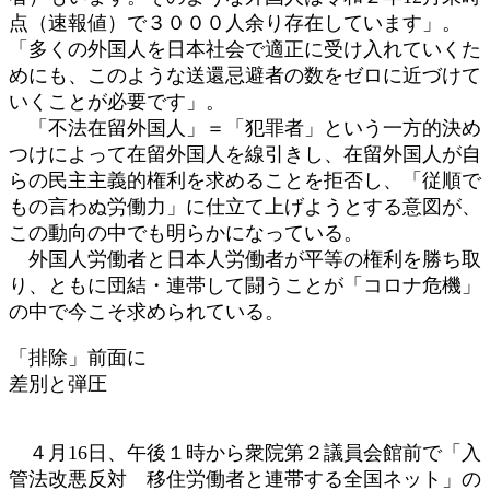
点（速報値）で３０００人余り存在しています」。
「多くの外国人を日本社会で適正に受け入れていくた
めにも、このような送還忌避者の数をゼロに近づけて
いくことが必要です」。
「不法在留外国人」＝「犯罪者」という一方的決め
つけによって在留外国人を線引きし、在留外国人が自
らの民主主義的権利を求めることを拒否し、「従順で
もの言わぬ労働力」に仕立て上げようとする意図が、
この動向の中でも明らかになっている。
外国人労働者と日本人労働者が平等の権利を勝ち取
り、ともに団結・連帯して闘うことが「コロナ危機」
の中で今こそ求められている。
「排除」前面に
差別と弾圧
４月16日、午後１時から衆院第２議員会館前で「入
管法改悪反対 移住労働者と連帯する全国ネット」の