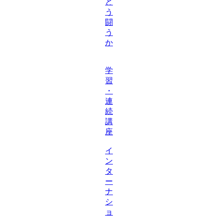
ど
う
闘
う
か
学
習
・
連
続
講
座
イ
ン
タ
ー
ナ
シ
ョ