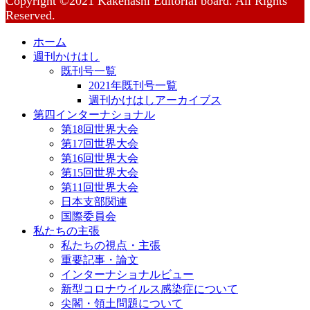
Copyright ©2021 Kakehashi Editorial board. All Rights
Reserved.
ホーム
週刊かけはし
既刊号一覧
2021年既刊号一覧
週刊かけはしアーカイブス
第四インターナショナル
第18回世界大会
第17回世界大会
第16回世界大会
第15回世界大会
第11回世界大会
日本支部関連
国際委員会
私たちの主張
私たちの視点・主張
重要記事・論文
インターナショナルビュー
新型コロナウイルス感染症について
尖閣・領土問題について