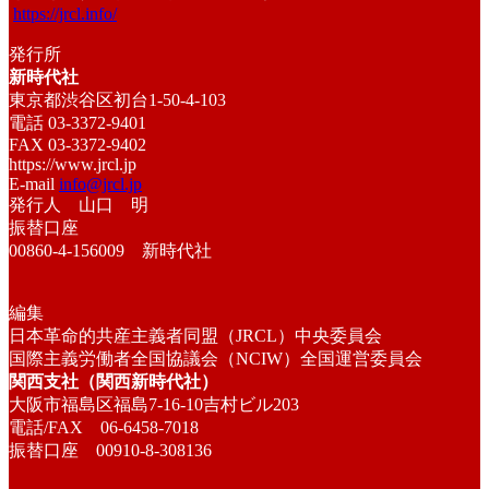
https://jrcl.info/
発行所
新時代社
東京都渋谷区初台1-50-4-103
電話 03-3372-9401
FAX 03-3372-9402
https://www.jrcl.jp
E-mail
info@jrcl.jp
発行人 山口 明
振替口座
00860-4-156009 新時代社
編集
日本革命的共産主義者同盟（JRCL）中央委員会
国際主義労働者全国協議会（NCIW）全国運営委員会
関西支社（関西新時代社）
大阪市福島区福島7-16-10吉村ビル203
電話/FAX 06-6458-7018
振替口座 00910-8-308136