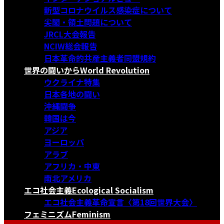
新型コロナウイルス感染症について
尖閣・領土問題について
JRCL大会報告
NCIW総会報告
日本革命的共産主義者同盟規約
世界の闘いから
World Revolution
ウクライナ特集
日本各地の闘い
沖縄闘争
韓国は今
アジア
ヨーロッパ
アラブ
アフリカ・中東
南北アメリカ
エコ社会主義
Ecological Socialism
エコ社会主義革命宣言〈第18回世界大会〉
フェミニズム
Feminism