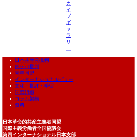
カ
イ
ブ
ギ
ャ
ラ
リ
ー
日本共産党批判
内ゲバ批判
青年同盟
インターナショナルビュー
文化・批評・学習
国際組織
コラム架橋
資料
日本革命的共産主義者同盟
国際主義労働者全国協議会
第四インターナショナル日本支部