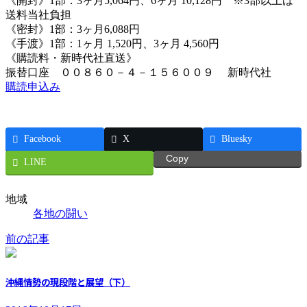
《開封》1部：3ヶ月5,064円、6ヶ月 10,128円 ※3部以上は
送料当社負担
《密封》1部：3ヶ月6,088円
《手渡》1部：1ヶ月 1,520円、3ヶ月 4,560円
《購読料・新時代社直送》
振替口座 ００８６０－４－１５６００９ 新時代社
購読申込み
Facebook
X
Bluesky
Copy
LINE
地域
各地の闘い
前の記事
沖縄情勢の現段階と展望（下）