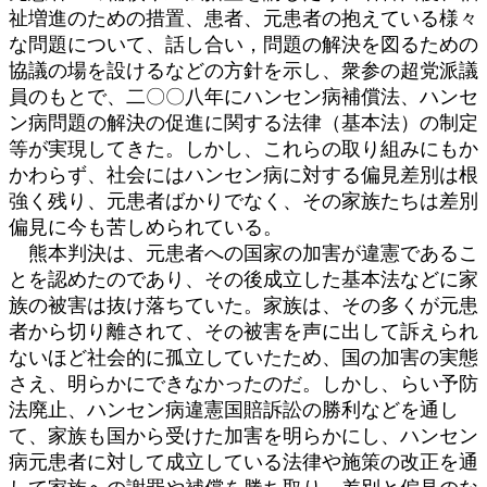
祉増進のための措置、患者、元患者の抱えている様々
な問題について、話し合い，問題の解決を図るための
協議の場を設けるなどの方針を示し、衆参の超党派議
員のもとで、二〇〇八年にハンセン病補償法、ハンセ
ン病問題の解決の促進に関する法律（基本法）の制定
等が実現してきた。しかし、これらの取り組みにもか
かわらず、社会にはハンセン病に対する偏見差別は根
強く残り、元患者ばかりでなく、その家族たちは差別
偏見に今も苦しめられている。
熊本判決は、元患者への国家の加害が違憲であるこ
とを認めたのであり、その後成立した基本法などに家
族の被害は抜け落ちていた。家族は、その多くが元患
者から切り離されて、その被害を声に出して訴えられ
ないほど社会的に孤立していたため、国の加害の実態
さえ、明らかにできなかったのだ。しかし、らい予防
法廃止、ハンセン病違憲国賠訴訟の勝利などを通し
て、家族も国から受けた加害を明らかにし、ハンセン
病元患者に対して成立している法律や施策の改正を通