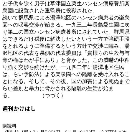
と子供を除く男子は草津国立栗生ハンセン病療養所楽
泉園に設置された重監房に投獄された。
続いて群馬県による湯澤地区のハンセン病患者の楽泉
園への収容交渉が始まる。一九三二年長島愛生園に次
ぐ第二の国立ハンセン病療養所にされていた。群馬県
はできるだけ穏便に解決したいという一方で強硬手段
をとれるように準備するという方針で交渉に臨み、湯
沢地区の代表を県側の代表委員は「貴様らの生殺与与
奪の権はわが手にあり」と脅かした。この威嚇の中粘
り強く交渉を続けたが、一九四二年に湯澤地区住民
は、らい予防法による楽泉園への隔離を受け入れるこ
とになる。そして、その後、国の加害による死ぬまで
らい差別と暴力に脅かされる隔離の生活が始ま
る。 （つづく）
週刊かけはし
購読料