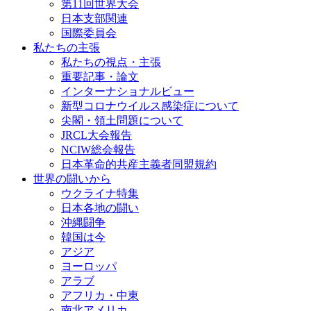
第11回世界大会
日本支部関連
国際委員会
私たちの主張
私たちの視点・主張
重要記事・論文
インターナショナルビュー
新型コロナウイルス感染症について
尖閣・領土問題について
JRCL大会報告
NCIW総会報告
日本革命的共産主義者同盟規約
世界の闘いから
ウクライナ特集
日本各地の闘い
沖縄闘争
韓国は今
アジア
ヨーロッパ
アラブ
アフリカ・中東
南北アメリカ