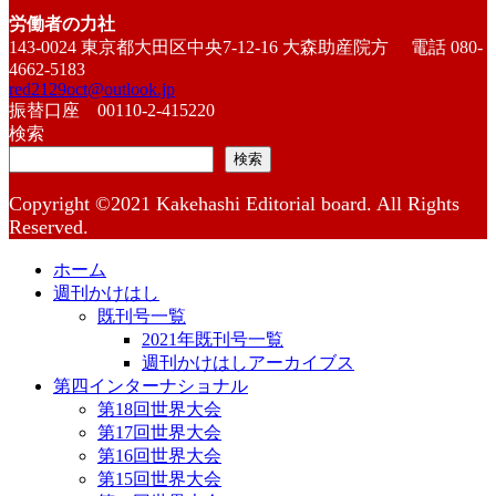
労働者の力社
143-0024 東京都大田区中央7-12-16 大森助産院方 電話 080-
4662-5183
red2129oct@outlook.jp
振替口座 00110-2-415220
検索
検索
Copyright ©2021 Kakehashi Editorial board. All Rights
Reserved.
ホーム
週刊かけはし
既刊号一覧
2021年既刊号一覧
週刊かけはしアーカイブス
第四インターナショナル
第18回世界大会
第17回世界大会
第16回世界大会
第15回世界大会