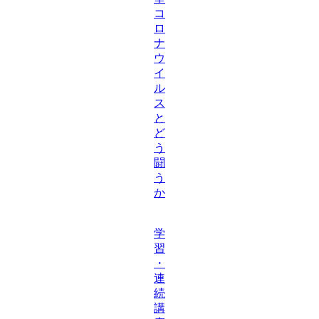
コ
ロ
ナ
ウ
イ
ル
ス
と
ど
う
闘
う
か
学
習
・
連
続
講