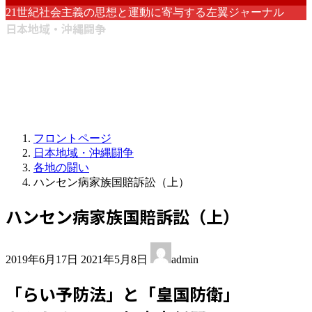
21世紀社会主義の思想と運動に寄与する左翼ジャーナル
日本地域・沖縄闘争
フロントページ
日本地域・沖縄闘争
各地の闘い
ハンセン病家族国賠訴訟（上）
ハンセン病家族国賠訴訟（上）
最
2019年6月17日
2021年5月8日
admin
終
更
「らい予防法」と「皇国防衛」
新
日