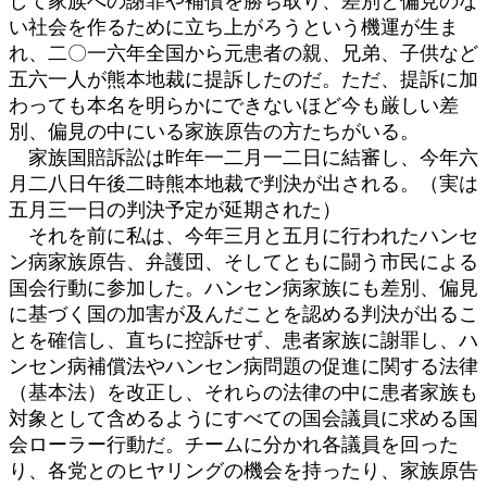
して家族への謝罪や補償を勝ち取り、差別と偏見のな
い社会を作るために立ち上がろうという機運が生ま
れ、二〇一六年全国から元患者の親、兄弟、子供など
五六一人が熊本地裁に提訴したのだ。ただ、提訴に加
わっても本名を明らかにできないほど今も厳しい差
別、偏見の中にいる家族原告の方たちがいる。
家族国賠訴訟は昨年一二月一二日に結審し、今年六
月二八日午後二時熊本地裁で判決が出される。（実は
五月三一日の判決予定が延期された）
それを前に私は、今年三月と五月に行われたハンセ
ン病家族原告、弁護団、そしてともに闘う市民による
国会行動に参加した。ハンセン病家族にも差別、偏見
に基づく国の加害が及んだことを認める判決が出るこ
とを確信し、直ちに控訴せず、患者家族に謝罪し、ハ
ンセン病補償法やハンセン病問題の促進に関する法律
（基本法）を改正し、それらの法律の中に患者家族も
対象として含めるようにすべての国会議員に求める国
会ローラー行動だ。チームに分かれ各議員を回った
り、各党とのヒヤリングの機会を持ったり、家族原告