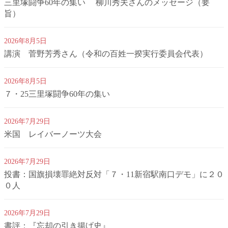
三里塚闘争60年の集い 柳川秀夫さんのメッセージ（要
旨）
2026年8月5日
講演 菅野芳秀さん（令和の百姓一揆実行委員会代表）
2026年8月5日
７・25三里塚闘争60年の集い
2026年7月29日
米国 レイバーノーツ大会
2026年7月29日
投書：国旗損壊罪絶対反対「７・11新宿駅南口デモ」に２０
０人
2026年7月29日
書評：『忘却の引き揚げ史』