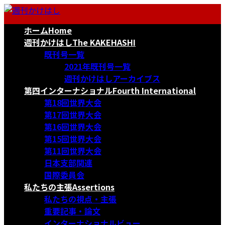
コ
ナ
ン
ビ
ホーム
Home
テ
ゲ
ン
ー
週刊かけはし
The KAKEHASHI
ツ
シ
既刊号一覧
へ
ョ
2021年既刊号一覧
ス
ン
週刊かけはしアーカイブス
キ
に
第四インターナショナル
Fourth International
ッ
移
第18回世界大会
プ
動
第17回世界大会
第16回世界大会
第15回世界大会
第11回世界大会
日本支部関連
国際委員会
私たちの主張
Assertions
私たちの視点・主張
重要記事・論文
インターナショナルビュー