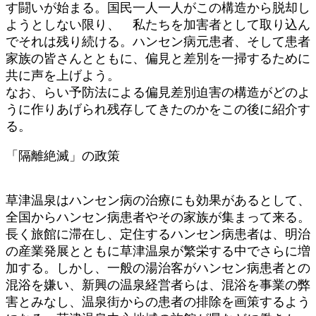
す闘いが始まる。国民一人一人がこの構造から脱却し
ようとしない限り、 私たちを加害者として取り込ん
でそれは残り続ける。ハンセン病元患者、そして患者
家族の皆さんとともに、偏見と差別を一掃するために
共に声を上げよう。
なお、らい予防法による偏見差別迫害の構造がどのよ
うに作りあげられ残存してきたのかをこの後に紹介す
る。
「隔離絶滅」の政策
草津温泉はハンセン病の治療にも効果があるとして、
全国からハンセン病患者やその家族が集まって来る。
長く旅館に滞在し、定住するハンセン病患者は、明治
の産業発展とともに草津温泉が繁栄する中でさらに増
加する。しかし、一般の湯治客がハンセン病患者との
混浴を嫌い、新興の温泉経営者らは、混浴を事業の弊
害とみなし、温泉街からの患者の排除を画策するよう