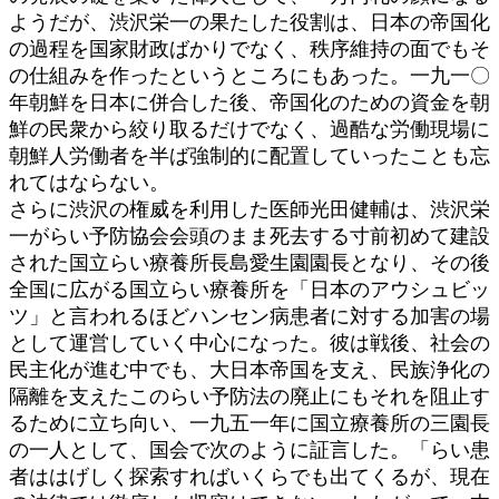
ようだが、渋沢栄一の果たした役割は、日本の帝国化
の過程を国家財政ばかりでなく、秩序維持の面でもそ
の仕組みを作ったというところにもあった。一九一〇
年朝鮮を日本に併合した後、帝国化のための資金を朝
鮮の民衆から絞り取るだけでなく、過酷な労働現場に
朝鮮人労働者を半ば強制的に配置していったことも忘
れてはならない。
さらに渋沢の権威を利用した医師光田健輔は、渋沢栄
一がらい予防協会会頭のまま死去する寸前初めて建設
された国立らい療養所長島愛生園園長となり、その後
全国に広がる国立らい療養所を「日本のアウシュビッ
ツ」と言われるほどハンセン病患者に対する加害の場
として運営していく中心になった。彼は戦後、社会の
民主化が進む中でも、大日本帝国を支え、民族浄化の
隔離を支えたこのらい予防法の廃止にもそれを阻止す
るために立ち向い、一九五一年に国立療養所の三園長
の一人として、国会で次のように証言した。「らい患
者ははげしく探索すればいくらでも出てくるが、現在