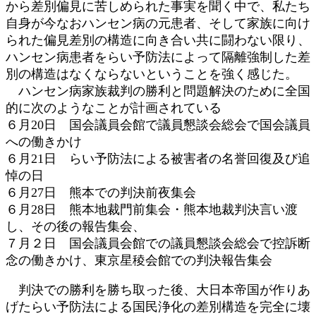
から差別偏見に苦しめられた事実を聞く中で、私たち
自身が今なおハンセン病の元患者、そして家族に向け
られた偏見差別の構造に向き合い共に闘わない限り、
ハンセン病患者をらい予防法によって隔離強制した差
別の構造はなくならないということを強く感じた。
ハンセン病家族裁判の勝利と問題解決のために全国
的に次のようなことが計画されている
６月20日 国会議員会館で議員懇談会総会で国会議員
への働きかけ
６月21日 らい予防法による被害者の名誉回復及び追
悼の日
６月27日 熊本での判決前夜集会
６月28日 熊本地裁門前集会・熊本地裁判決言い渡
し、その後の報告集会、
７月２日 国会議員会館での議員懇談会総会で控訴断
念の働きかけ、東京星稜会館での判決報告集会
判決での勝利を勝ち取った後、大日本帝国が作りあ
げたらい予防法による国民浄化の差別構造を完全に壊