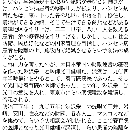
になる。草津温泉中心地域の旅館が県などに働きか
け、ハンセン病患者の移転圧力が強まり、ハンセン病
者たちは、東に下った谷の地区に部落を作り移住し、
湯治ができる旅館、そこで生活できる商店などがある
湯澤地区を作り上げ、二二一世帯、八〇三人を数える
患者自治の療養村を作り上げる。しかし、ここに社会
防衛、民族浄化などの国家管理を目指し、ハンセン病
患者を隔離の上、施設内で絶滅させるらい予防法の成
立が迫る。
これに力を奮ったのが、大日本帝国の財政運営の基礎
を作った渋沢栄一と医師光田健輔だ。渋沢は一九〇四
年当時福祉をやるとして、養育院院長であった。そし
て光田は養育院の医師であった。この年、渋沢栄一は
光田の意見を入れ、東京市にらい病院建設を建議し、
否定される。
明治三五年（一九〇五年）渋沢栄一の提唱で三井、岩
崎、安田、住友などの財閥、各界人士、マスコミなど
を集めて、らい予防相談会が開かれる。ここで養育院
の医師となった光田健輔が講演し，らい患者の隔離を