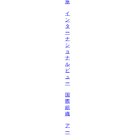
座
イ
ン
タ
ー
ナ
シ
ョ
ナ
ル
ビ
ュ
ー
国
際
組
織
ア
ー