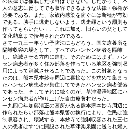
の法律では徹底した収容はできない。したがって、本
人の意志に反してでも収容できるような法律・強権が
必要である。また、家族内感染を防ぐには断種が有効
である。勝手に逃走しないよう、逃走罪という罰則も
作ってもらいたい」。これに加え、旧らいの父として
文化勲章まで授与されたのである。
さて一九三一年らい予防法にもどろう。国立療養所を
隔離収容の場として、すべてのハンセン病者を隔離
し、絶滅させる方向に進む。そのためにはまず、ハン
セン病患者が多く住み部落を作っている地区を強制収
用によって消滅させることであった。この対象となっ
たのは、熊本県本妙寺周辺に喜捨などを求めて集まっ
たハンセン病患者が集住してできたハンセン病者部落
であった。そしてそれに続くのが、草津湯澤地区にハ
ンセン病患者が作り上げた自由療養村だった。
一九四〇年加藤清正の墓所がある熊本県本妙寺周辺に
作られたらい部落は熊本県警の執行により、住民は強
制収容され、壊滅する。本妙寺で強制収容された三七
人の患者はすでに開設された草津楽泉園に送られ婦人