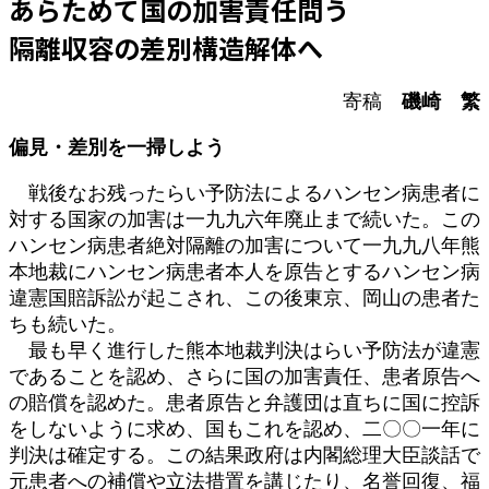
あらためて国の加害責任問う
時
:
隔離収容の差別構造解体へ
寄稿
磯崎 繁
偏見・差別を一掃しよう
戦後なお残ったらい予防法によるハンセン病患者に
対する国家の加害は一九九六年廃止まで続いた。この
ハンセン病患者絶対隔離の加害について一九九八年熊
本地裁にハンセン病患者本人を原告とするハンセン病
違憲国賠訴訟が起こされ、この後東京、岡山の患者た
ちも続いた。
最も早く進行した熊本地裁判決はらい予防法が違憲
であることを認め、さらに国の加害責任、患者原告へ
の賠償を認めた。患者原告と弁護団は直ちに国に控訴
をしないように求め、国もこれを認め、二〇〇一年に
判決は確定する。この結果政府は内閣総理大臣談話で
元患者への補償や立法措置を講じたり、名誉回復、福