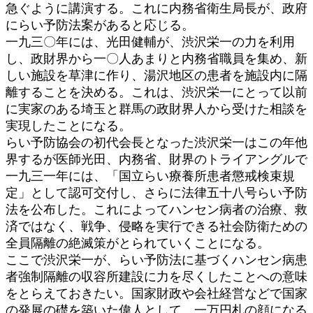
急ぐように講演する。これに内務省衛生局長が、政府
にらい予防法案があると応じる。
一九三〇年には、光田健輔が、渋沢栄一の力を利用
し、政財界から一〇人あまりと内務省職員を集め、新
しい施設を草津に作り、湯沢地区の患者を施設内に隔
離することを決める。これは、渋沢栄一にとって以前
に実家のある埼玉と群馬の政財界人から受けた相談を
実現したことになる。
らい予防協会の初代会長となった渋沢栄一はこの年他
界するが医師光田、内務省、財界のトライアングルで
一九三一年には、「国立らい療養所患者懲戒検束規
定」として認可交付し、さらに法律五十八号らい予防
法を公布した。これによってハンセン病者の治療、救
済ではなく、戦争、侵略を実行できる社会防衛ための
全員隔離の絶滅策がとられていくことになる。
ここで渋沢栄一が、らい予防法に基づくハンセン病患
者強制隔離の収容所建設に力を尽くしたことへの意味
をとらえておきたい。国家財政や会社経営などで国家
の発展の礎を築いた偉人として、一万円札の顔になる