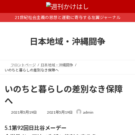
コ
ナ
ン
ビ
テ
ゲ
21世紀社会主義の思想と運動に寄与する左翼ジャーナル
ン
ー
ツ
シ
へ
ョ
日本地域・沖縄闘争
ス
ン
キ
に
ッ
移
プ
動
フロントページ
日本地域・沖縄闘争
いのちと暮らしの差別なき保障へ
いのちと暮らしの差別なき保障
へ
最
2021年5月19日
2021年5月19日
admin
終
更
5.1第92回日比谷メーデー
新
日