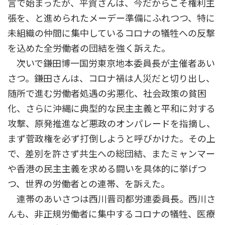
言で始まったが、平賀さんは、今だからこそ権利主
張を、と進められたメーデー準備にふれつつ、特に
未組織の仲間に集中しているコロナの犠牲への反撃
を込めた全労働者の団結を強く訴えた。
次いで鎌田博一国労東京地本委員長が主催者あい
さつ。鎌田さんは、コロナ禍は人災だと切り出し、
随所で進む労働者処遇の劣悪化、社会政策の貧困
化、さらに沖縄に典型的な民主主義と平和に対する
攻撃、原発推進など悪政のオンパレードを指摘し、
まず菅政権を必ず打倒しようと呼びかけた。その上
で、差別を許さず共生への総団結、またミャンマー
や香港の民主主義を求める闘いを具体的に挙げつ
つ、世界の労働者との連帯、を訴えた。
連帯のあいさつは西川晋司都労連委員長。西川さ
んも、非正規労働者に集中するコロナの犠牲、医療