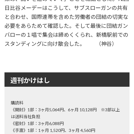
日比谷メーデーはこうして、サブスローガンの共有
と合わせ、国際連帯を含めた労働者の団結の切実な
必要をあらためて確認した。そして最後に団結ガン
バローの１唱で集会は締めくくられ、新橋駅前での
スタンディングに向け散会した。 （神谷）
週刊かけはし
購読料
《開封》1部：3ヶ月5,064円、6ヶ月 10,128円 ※3部以上
は送料当社負担
《密封》1部：3ヶ月6,088円
《手渡》1部：1ヶ月 1,520円、3ヶ月 4,560円