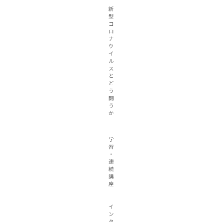
新
型
コ
ロ
ナ
ウ
イ
ル
ス
と
ど
う
闘
う
か
学
習
・
連
続
講
座
イ
ン
タ