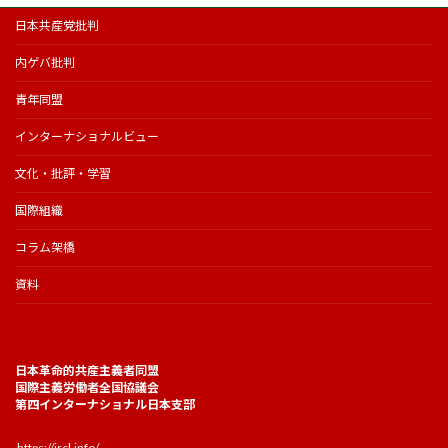
日本共産党批判
内ゲバ批判
青年同盟
インターナショナルビュー
文化・批評・学習
国際組織
コラム架橋
資料
日本革命的共産主義者同盟
国際主義労働者全国協議会
第四インターナショナル日本支部
https://jrcl.info/