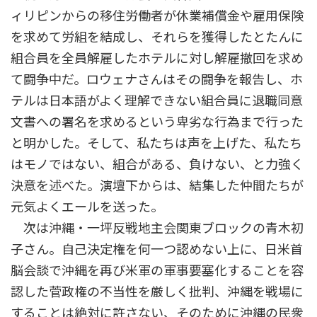
ィリピンからの移住労働者が休業補償金や雇用保険
を求めて労組を結成し、それらを獲得したとたんに
組合員を全員解雇したホテルに対し解雇撤回を求め
て闘争中だ。ロウェナさんはその闘争を報告し、ホ
テルは日本語がよく理解できない組合員に退職同意
文書への署名を求めるという卑劣な行為まで行った
と明かした。そして、私たちは声を上げた、私たち
はモノではない、組合がある、負けない、と力強く
決意を述べた。演壇下からは、結集した仲間たちが
元気よくエールを送った。
次は沖縄・一坪反戦地主会関東ブロックの青木初
子さん。自己決定権を何一つ認めない上に、日米首
脳会談で沖縄を再び米軍の軍事要塞化することを容
認した菅政権の不当性を厳しく批判、沖縄を戦場に
することは絶対に許さない、そのために沖縄の民衆