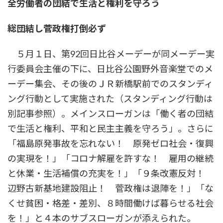
全労働者の団結で生活と権利を守ろう
時
:
総団結し菅政権打倒必ず
５月１日、第92回日比谷メーデーが同メーデー実
行委員会主催の下に、日比谷公園野外音楽堂でのメ
ーデー集会、その後のＪＲ新橋駅前でのスタンディ
ング行動として実施された（スタンディング行動は
別記事参照）。メインスローガンは「働く者の団結
で生活と権利、平和と民主主義を守ろう」。さらに
「福島原発事故を忘れない！ 原発ゼロ社会・復興
の実現を！」「コロナ解雇を許すな！ 雇用の継続
と休業・生活補償の充実を！」「９条改憲反対！
辺野古新基地建設阻止！ 菅政権は退陣を！」「な
くせ貧困・格差・差別、８時間働けば暮らせる社会
を！」と４本のサブスローガンが添えられた。