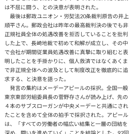
は不屈に闘う、との決意が表明された。
最後は郵政ユニオン・労契法20条裁判原告の井上
順平さん。郵政会社は昨年の最高裁判決の後でも非
正規社員全体の処遇改善を拒否していることを批判
した上で、長崎地裁で初めて和解が成立し、その中
で会社が期間従業員処遇改善に真摯に取り組むと表
明したことを手掛かりに、個人救済ではなくあくま
で非正規全体への波及として制度改正を徹底的に追
求する、と決意を語った。
発言の集約はメーデーアピールの採択。全国一般
東京東部労組委員長の菅野存さんが読み上げ、先の
４本のサブスローガンが中央メーデーと共通にされ
たことを含めて全体の拍手で採択された。アピール
は、「すべての労働者の幅広い結集と一層の団結を
深め、闘いを進めていく」ことを結論とした。92回