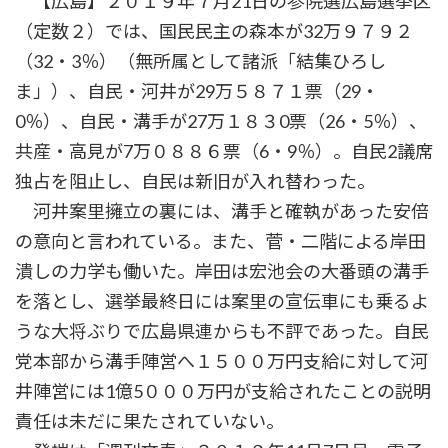
【広島】２０１９年７月21日の参院選広島選挙区
（定数２）では、国民民主の森本が32万９７９２
（32・3％）（無所属として諸派「結集ひろし
ま」）、自民・河井が29万５８７１票（29・
0％）、自民・溝手が27万１８３0票（26・5％）、
共産・高見が7万０８８６票（6・9％）。自民2議席
独占を阻止し、自民は新旧が入れ替わった。
河井案里擁立の裏には、溝手と確執があった安倍
の意向と言われている。また、菅・二階による岸田
潰しの力学も働いた。岸田は宏池会の大番頭の溝手
を落とし、選挙最終日には案里の宣伝車にも乗るよ
うな大将ぶりで広島県連からも不評であった。自民
党本部から溝手陣営へ１５００万円支給に対して河
井陣営には1億5０００万円が支給されたことの説明
責任は未だに果たされていない。