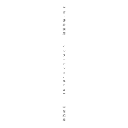
学
習
・
連
続
講
座
イ
ン
タ
ー
ナ
シ
ョ
ナ
ル
ビ
ュ
ー
国
際
組
織