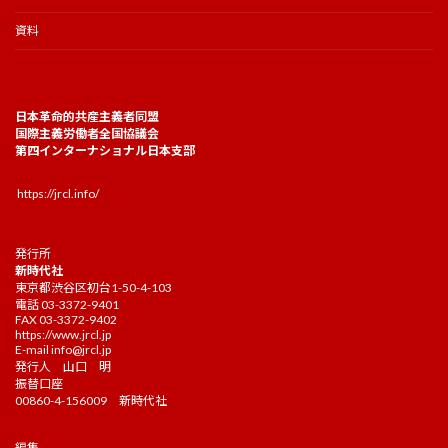
資料
日本革命的共産主義者同盟
国際主義労働者全国協議会
第四インターナショナル日本支部
https://jrcl.info/
発行所
新時代社
東京都渋谷区初台1-50-4-103
電話 03-3372-9401
FAX 03-3372-9402
https://www.jrcl.jp
E-mail
info@jrcl.jp
発行人 山口 明
振替口座
00860-4-156009 新時代社
編集