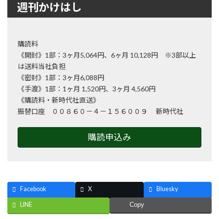
週刊かけはし
購読料
《開封》1部：3ヶ月5,064円、6ヶ月 10,128円 ※3部以上
は送料当社負担
《密封》1部：3ヶ月6,088円
《手渡》1部：1ヶ月 1,520円、3ヶ月 4,560円
《購読料・新時代社直送》
振替口座 ００８６０－４－１５６００９ 新時代社
購読申込み
Facebook
X
Bluesky
LINE
Copy