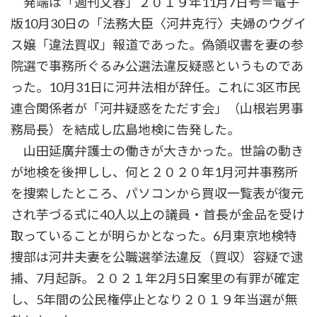
発端は「週刊文春」２０１９年11月7日号＝電子
版10月30日の「法務大臣〈河井克行〉夫婦のウグイ
ス嬢「違法買収」報道であった。偽領収書を妻の参
院選で事務所ぐるみ公選法違反疑惑というものであ
った。10月31日に河井法相が辞任。これに3区市民
連合関係者が「河井疑惑をただす会」（山根岩男事
務局長）を結成し広島地検に告発した。
山田延廣弁護士の働きが大きかった。世論の動き
が地検を後押しし、何と２０２０年1月河井事務所
を捜索したところ、パソコンから買収一覧表が復元
され芋づる式に40人以上の議員・首長が金品を受け
取っていることが明らかとなった。6月東京地検特
捜部は河井夫妻を公職選挙法違反（買収）容疑で逮
捕、7月起訴。２０２１年2月5日案里の有罪が確定
し、5年間の公民権停止となり２０１９年当選が無