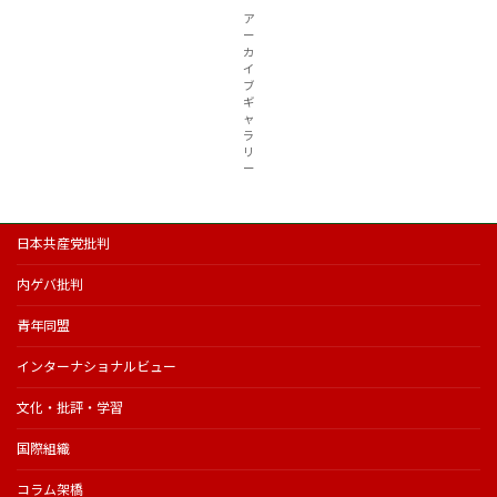
ア
ー
カ
イ
ブ
ギ
ャ
ラ
リ
ー
日本共産党批判
内ゲバ批判
青年同盟
インターナショナルビュー
文化・批評・学習
国際組織
コラム架橋