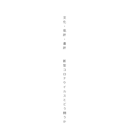
文
化
・
批
評
・
書
評
新
型
コ
ロ
ナ
ウ
イ
ル
ス
と
ど
う
闘
う
か