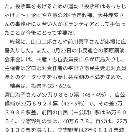
た。投票率をあげるための運動「投票所はあっちじ
ゃけぇ～」企画や立憲の2区予定候補、大井赤亥さ
んの事務所には若い人がボランティアとして手伝っ
たことが今後にとって重要だ。
終盤に、山口二郎さんや前川喜平さんが応援に広
島入りした。また、3月23日の市民連合の郷原講演
会集会には、共産・志位委員長自らが広島入りし、
主催者は宮口選対責任者の平野立憲民主党選対委員
長とのグータッチをも奏し共産側の不満を沈めた。
結果は、投票率 33・61％。
宮口治子さんが37万０８６０票（48・4％）、自公
候補が33万６９２４票（43・9％）で、その差3万
３９３６票差。前回の自民（＋公明）票は56万６０
５４。立憲野党の票は、40万６７８。自公は、22万
９１３０票を減らし、立憲野党は2万９８１８票減