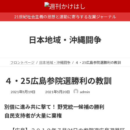
コ
ナ
ン
ビ
テ
ゲ
21世紀社会主義の思想と運動に寄与する左翼ジャーナル
ン
ー
ツ
シ
へ
ョ
日本地域・沖縄闘争
ス
ン
キ
に
ッ
移
プ
動
フロントページ
日本地域・沖縄闘争
４・25広島参院選勝利の教訓
４・25広島参院選勝利の教訓
最
2021年5月19日
2021年5月20日
admin
終
更
別個に進み共に撃て！ 野党統一候補の勝利
新
日
自民支持者が大量に棄権
時
: