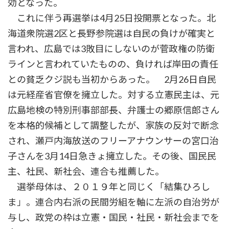
効となった。
これに伴う再選挙は4月25日投開票となった。北
海道衆院選2区と長野参院選は自民の負けが確実と
言われ、広島では3敗目にしないのが菅政権の防衛
ラインと言われていたものの、負ければ岸田の責任
との貧乏クジ説も当初からあった。 2月26日自民
は元経産省官僚を擁立した。対する立憲民主は、元
広島地検の特別刑事部部長、弁護士の郷原信郎さん
を本格的候補として調整したが、家族の反対で断念
され、瀬戸内海放送のフリーアナウンサーの宮口治
子さんを3月14日急きょ擁立した。その後、国民民
主、社民、新社会、連合も推薦した。
選挙母体は、２０１９年と同じく「結集ひろし
ま」。連合内右派の民間労組を軸に左派の自治労が
与し、政党の枠は立憲・国民・社民・新社会までを