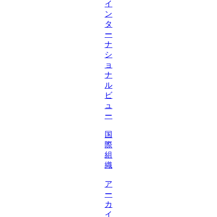
イ
ン
タ
ー
ナ
シ
ョ
ナ
ル
ビ
ュ
ー
国
際
組
織
ア
ー
カ
イ