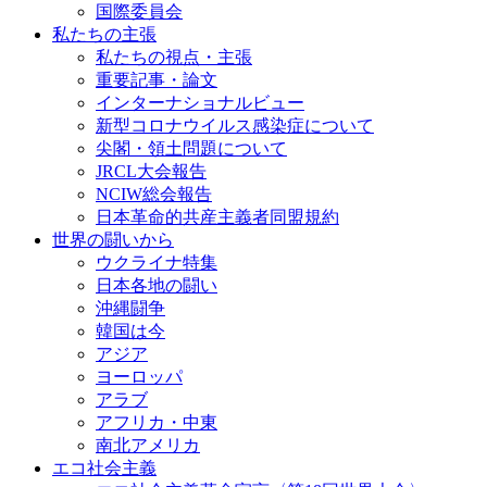
国際委員会
私たちの主張
私たちの視点・主張
重要記事・論文
インターナショナルビュー
新型コロナウイルス感染症について
尖閣・領土問題について
JRCL大会報告
NCIW総会報告
日本革命的共産主義者同盟規約
世界の闘いから
ウクライナ特集
日本各地の闘い
沖縄闘争
韓国は今
アジア
ヨーロッパ
アラブ
アフリカ・中東
南北アメリカ
エコ社会主義