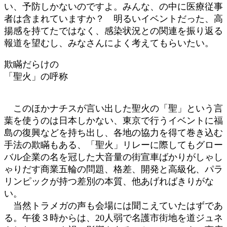
い、予防しかないのですよ。みんな、の中に医療従事
者は含まれていますか？ 明るいイベントだった、高
揚感を持てたではなく、感染状況との関連を振り返る
報道を望むし、みなさんによく考えてもらいたい。
欺瞞だらけの
「聖火」の呼称
このほかナチスが言い出した聖火の「聖」という言
葉を使うのは日本しかない、東京で行うイベントに福
島の復興などを持ち出し、各地の協力を得て巻き込む
手法の欺瞞もある、「聖火」リレーに際してもグロー
バル企業の名を冠した大音量の街宣車ばかりがしゃし
ゃりだす商業五輪の問題、格差、開発と高級化、パラ
リンピックが持つ差別の本質、他あげればきりがな
い。
当然トラメガの声も会場には聞こえていたはずであ
る。午後３時からは、20人弱で名護市街地を道ジュネ