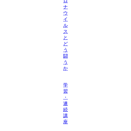
ロ
ナ
ウ
イ
ル
ス
と
ど
う
闘
う
か
学
習
・
連
続
講
座