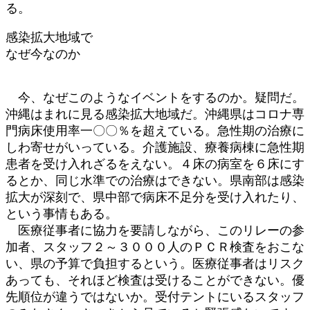
る。
感染拡大地域で
なぜ今なのか
今、なぜこのようなイベントをするのか。疑問だ。
沖縄はまれに見る感染拡大地域だ。沖縄県はコロナ専
門病床使用率一〇〇％を超えている。急性期の治療に
しわ寄せがいっている。介護施設、療養病棟に急性期
患者を受け入れざるをえない。４床の病室を６床にす
るとか、同じ水準での治療はできない。県南部は感染
拡大が深刻で、県中部で病床不足分を受け入れたり、
という事情もある。
医療従事者に協力を要請しながら、このリレーの参
加者、スタッフ２～３０００人のＰＣＲ検査をおこな
い、県の予算で負担するという。医療従事者はリスク
あっても、それほど検査は受けることができない。優
先順位が違うではないか。受付テントにいるスタッフ