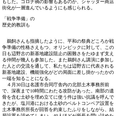
もした。コロナ禍の影響もあるのか、シャッター商店
街化が一層進んでいるようにも感じられる。
「戦争準備」の
歴史的教訓も
鵜飼さんも指摘したように、平和の祭典どころか戦
争準備の性格さえもつ、オリンピックに対して、この
日も辺野古の新基地建設阻止の困難さをたゆまず支え
る仲間が幾人も参加した。また鵜飼さん講演に参加し
た人との交流を通して、私たちは辺野古に代表される
新基地建設、機能強化がどの局面に差し掛かったかの
一端を知ることになる。
４月30日は名護市合同庁舎内の北部土木事務所前
で、深夜まで10時間にわたる攻防があった。南部の遺
骨を含む土砂を埋め立てに使う件は強い抗議を呼んで
きたが、塩川港における土砂のベルトコンベア設置を
土木事務所所長が回答を約束したふりをしながら、結
局設置を認めてしまい、40人ほどが所長を問い詰めた