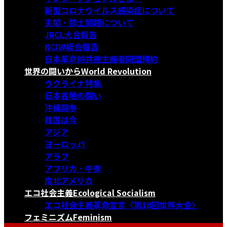
新型コロナウイルス感染症について
尖閣・領土問題について
JRCL大会報告
NCIW総会報告
日本革命的共産主義者同盟規約
世界の闘いから
World Revolution
ウクライナ特集
日本各地の闘い
沖縄闘争
韓国は今
アジア
ヨーロッパ
アラブ
アフリカ・中東
南北アメリカ
エコ社会主義
Ecological Socialism
エコ社会主義革命宣言〈第18回世界大会〉
フェミニズム
Feminism