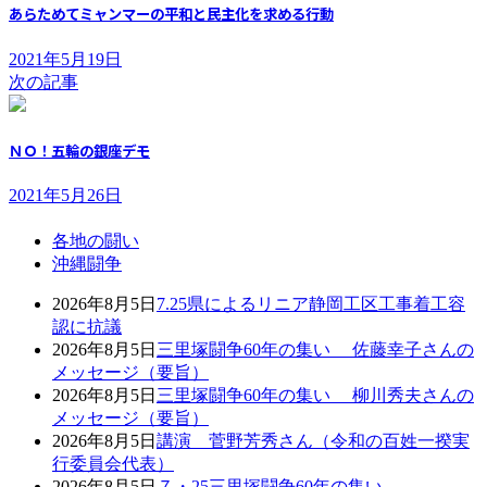
あらためてミャンマーの平和と民主化を求める行動
2021年5月19日
次の記事
ＮＯ！五輪の銀座デモ
2021年5月26日
各地の闘い
沖縄闘争
2026年8月5日
7.25県によるリニア静岡工区工事着工容
認に抗議
2026年8月5日
三里塚闘争60年の集い 佐藤幸子さんの
メッセージ（要旨）
2026年8月5日
三里塚闘争60年の集い 柳川秀夫さんの
メッセージ（要旨）
2026年8月5日
講演 菅野芳秀さん（令和の百姓一揆実
行委員会代表）
2026年8月5日
７・25三里塚闘争60年の集い