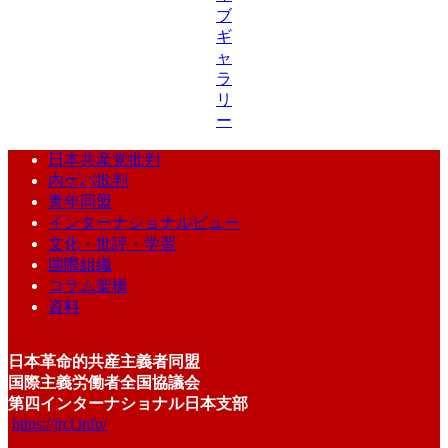
ブ
ギ
ャ
ラ
リ
ー
日本共産党批判
内ゲバ批判
青年同盟
インターナショナルビュー
文化・批評・学習
国際組織
コラム架橋
資料
日本革命的共産主義者同盟
国際主義労働者全国協議会
第四インターナショナル日本支部
https://jrcl.info/