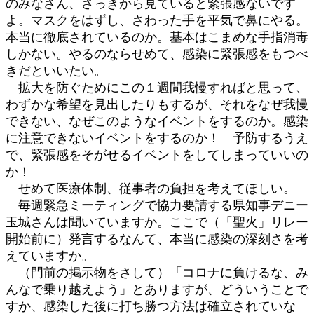
のみなさん、さっきから見ていると緊張感ないです
よ。マスクをはずし、さわった手を平気で鼻にやる。
本当に徹底されているのか。基本はこまめな手指消毒
しかない。やるのならせめて、感染に緊張感をもつべ
きだといいたい。
拡大を防ぐためにこの１週間我慢すればと思って、
わずかな希望を見出したりもするが、それをなぜ我慢
できない、なぜこのようなイベントをするのか。感染
に注意できないイベントをするのか！ 予防するうえ
で、緊張感をそがせるイベントをしてしまっていいの
か！
せめて医療体制、従事者の負担を考えてほしい。
毎週緊急ミーティングで協力要請する県知事デニー
玉城さんは聞いていますか。ここで（「聖火」リレー
開始前に）発言するなんて、本当に感染の深刻さを考
えていますか。
（門前の掲示物をさして）「コロナに負けるな、み
んなで乗り越えよう」とありますが、どういうことで
すか、感染した後に打ち勝つ方法は確立されていな