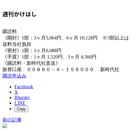
週刊かけはし
購読料
《開封》1部：3ヶ月5,064円、6ヶ月 10,128円 ※3部以上は
送料当社負担
《密封》1部：3ヶ月6,088円
《手渡》1部：1ヶ月 1,520円、3ヶ月 4,560円
《購読料・新時代社直送》
振替口座 ００８６０－４－１５６００９ 新時代社
購読申込み
Facebook
X
Bluesky
LINE
Copy
前の記事