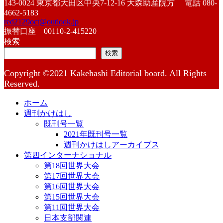
143-0024 東京都大田区中央7-12-16 大森助産院方 電話 080-
4662-5183
red2129oct@outlook.jp
振替口座 00110-2-415220
検索
検索
Copyright ©2021 Kakehashi Editorial board. All Rights
Reserved.
ホーム
週刊かけはし
既刊号一覧
2021年既刊号一覧
週刊かけはしアーカイブス
第四インターナショナル
第18回世界大会
第17回世界大会
第16回世界大会
第15回世界大会
第11回世界大会
日本支部関連