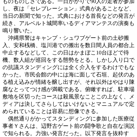
ものものしさである。一日がかりで90人の走者が参加
し、夜は「セレブレーション」式典があることなど、
当日の新聞で知った。式典における首長などの発言が
続き、アルベルト城間率いるディアマンテスの演奏も
鳴り響いた。
沖縄県警はキャンプ・シュワブゲート前の土砂搬
入、安和桟橋、塩川港での搬出を数日間人員の都合上
中止するなどして、この日はかまぼこ10台ほどで待
機、数人組が巡回をする態勢をとる。しかし入り口で
の抗議スタンディングには全く介入をするわけでもな
かった。市民会館の中には海に面して石垣、起伏のあ
る植え込みが情緒を醸し出すが、それ以外はやはり陳
腐なとってつけ感が満載である。俯瞰すれば、駐車場
敷地を区切ったコースは殺風景なことこの上なく、メ
ディアは決してさらしてはいけないとマニュアルで定
められていることは容易に想像できる。
偶然通りがかってスタンディングに参加した医療従
事者Ｙさんは、辺野古ゲート前の闘争歌と自在な演説
で知られる。力強い発言だった。以下発言を抜粋す