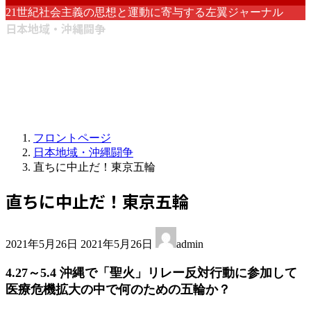
21世紀社会主義の思想と運動に寄与する左翼ジャーナル
日本地域・沖縄闘争
フロントページ
日本地域・沖縄闘争
直ちに中止だ！東京五輪
直ちに中止だ！東京五輪
最
2021年5月26日
2021年5月26日
admin
終
更
4.27～5.4 沖縄で「聖火」リレー反対行動に参加して
新
医療危機拡大の中で何のための五輪か？
日
時