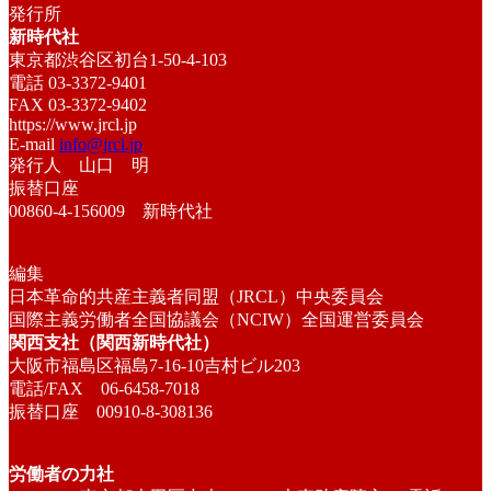
発行所
新時代社
東京都渋谷区初台1-50-4-103
電話 03-3372-9401
FAX 03-3372-9402
https://www.jrcl.jp
E-mail
info@jrcl.jp
発行人 山口 明
振替口座
00860-4-156009 新時代社
編集
日本革命的共産主義者同盟（JRCL）中央委員会
国際主義労働者全国協議会（NCIW）全国運営委員会
関西支社（関西新時代社）
大阪市福島区福島7-16-10吉村ビル203
電話/FAX 06-6458-7018
振替口座 00910-8-308136
労働者の力社