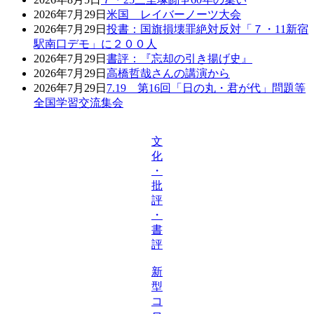
2026年7月29日
米国 レイバーノーツ大会
2026年7月29日
投書：国旗損壊罪絶対反対「７・11新宿
駅南口デモ」に２００人
2026年7月29日
書評：『忘却の引き揚げ史』
2026年7月29日
高橋哲哉さんの講演から
2026年7月29日
7.19 第16回「日の丸・君が代」問題等
全国学習交流集会
文
化
・
批
評
・
書
評
新
型
コ