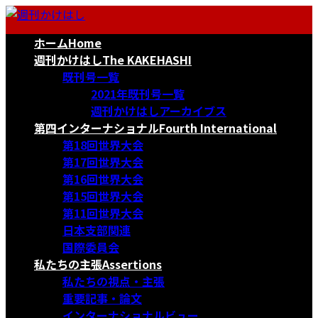
コ
ナ
ン
ビ
ホーム
Home
テ
ゲ
ン
ー
週刊かけはし
The KAKEHASHI
ツ
シ
既刊号一覧
へ
ョ
2021年既刊号一覧
ス
ン
週刊かけはしアーカイブス
キ
に
第四インターナショナル
Fourth International
ッ
移
第18回世界大会
プ
動
第17回世界大会
第16回世界大会
第15回世界大会
第11回世界大会
日本支部関連
国際委員会
私たちの主張
Assertions
私たちの視点・主張
重要記事・論文
インターナショナルビュー