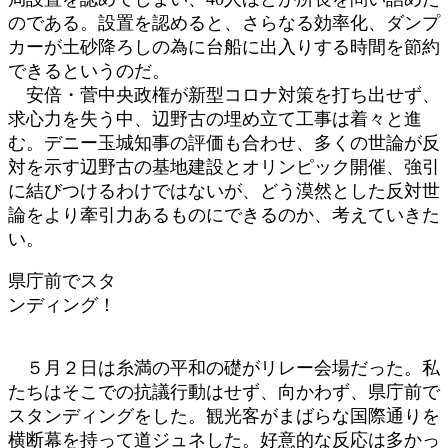
のである。設置を認めると、さらなる効率化、ダンプ
カーが土砂降ろしの為に台船に出入りする時間を節約
できるというのだ。
安倍・菅中央政権が新型コロナ対策を打ち出せず、
求心力を失う中、辺野古の埋め立て工事は着々と進
む。デニー玉城知事の評価も合わせ、多くの世論が反
対を示す辺野古の基地建設とオリンピック開催、強引
に結びつけるわけではないが、どう漠然とした反対世
論をより牽引力あるものにできるのか、考えていきた
い。
県庁前でスタ
ンディング！
５月２日は糸満の平和の礎がリレー会場だった。私
たちはそこでの抗議行動はせず、向かわず、県庁前で
スタンディングをした。観光客がまばらな国際通りを
横断幕を持って道ジュネした。好意的な反応は多かっ