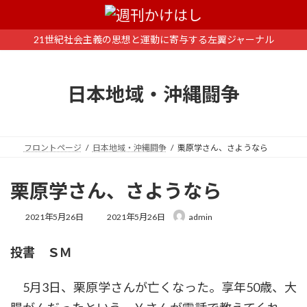
コ
ナ
ン
ビ
テ
ゲ
21世紀社会主義の思想と運動に寄与する左翼ジャーナル
ン
ー
ツ
シ
へ
ョ
日本地域・沖縄闘争
ス
ン
キ
に
ッ
移
プ
動
フロントページ
日本地域・沖縄闘争
栗原学さん、さようなら
栗原学さん、さようなら
最
2021年5月26日
2021年5月26日
admin
終
更
投書 ＳＭ
新
日
時
5月3日、栗原学さんが亡くなった。享年50歳、大
: