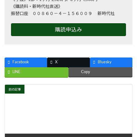
《購読料・新時代社直送》
振替口座 ００８６０－４－１５６００９ 新時代社
購読申込み
Facebook
X
Bluesky
LINE
Copy
前の記事