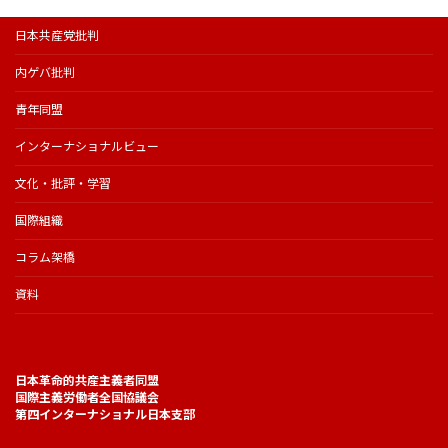
日本共産党批判
内ゲバ批判
青年同盟
インターナショナルビュー
文化・批評・学習
国際組織
コラム架橋
資料
日本革命的共産主義者同盟
国際主義労働者全国協議会
第四インターナショナル日本支部