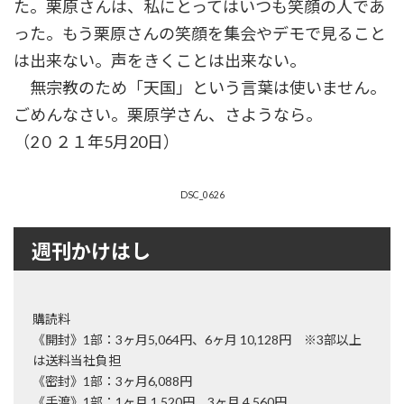
た。栗原さんは、私にとってはいつも笑顔の人であ
った。もう栗原さんの笑顔を集会やデモで見ること
は出来ない。声をきくことは出来ない。
無宗教のため「天国」という言葉は使いません。
ごめんなさい。栗原学さん、さようなら。
（2０２１年5月20日）
DSC_0626
週刊かけはし
購読料
《開封》1部：3ヶ月5,064円、6ヶ月 10,128円 ※3部以上
は送料当社負担
《密封》1部：3ヶ月6,088円
《手渡》1部：1ヶ月 1,520円、3ヶ月 4,560円