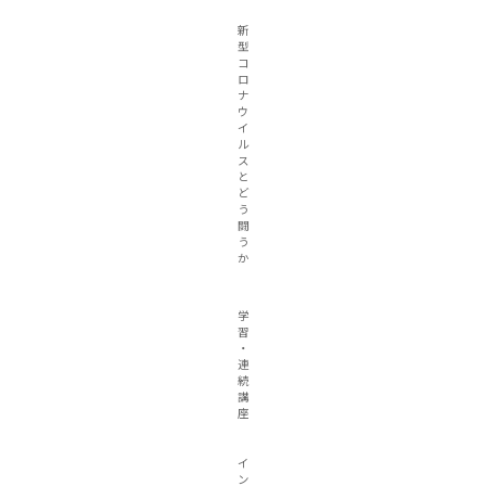
新
型
コ
ロ
ナ
ウ
イ
ル
ス
と
ど
う
闘
う
か
学
習
・
連
続
講
座
イ
ン