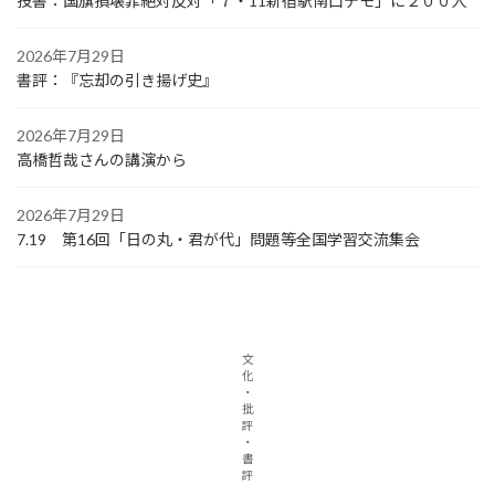
投書：国旗損壊罪絶対反対「７・11新宿駅南口デモ」に２００人
2026年7月29日
書評：『忘却の引き揚げ史』
2026年7月29日
高橋哲哉さんの講演から
2026年7月29日
7.19 第16回「日の丸・君が代」問題等全国学習交流集会
文
化
・
批
評
・
書
評