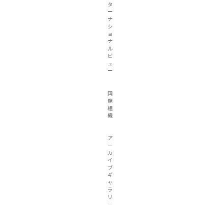
タ
ー
ナ
シ
ョ
ナ
ル
ビ
ュ
ー
国
際
組
織
ア
ー
カ
イ
ブ
ギ
ャ
ラ
リ
ー