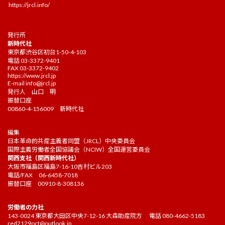
https://jrcl.info/
発行所
新時代社
東京都渋谷区初台1-50-4-103
電話 03-3372-9401
FAX 03-3372-9402
https://www.jrcl.jp
E-mail
info@jrcl.jp
発行人 山口 明
振替口座
00860-4-156009 新時代社
編集
日本革命的共産主義者同盟（JRCL）中央委員会
国際主義労働者全国協議会（NCIW）全国運営委員会
関西支社（関西新時代社）
大阪市福島区福島7-16-10吉村ビル203
電話/FAX 06-6458-7018
振替口座 00910-8-308136
労働者の力社
143-0024 東京都大田区中央7-12-16 大森助産院方 電話 080-4662-5183
red2129oct@outlook.jp