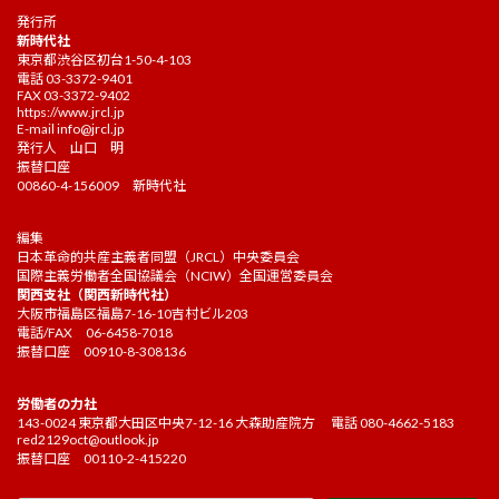
発行所
新時代社
東京都渋谷区初台1-50-4-103
電話 03-3372-9401
FAX 03-3372-9402
https://www.jrcl.jp
E-mail
info@jrcl.jp
発行人 山口 明
振替口座
00860-4-156009 新時代社
編集
日本革命的共産主義者同盟（JRCL）中央委員会
国際主義労働者全国協議会（NCIW）全国運営委員会
関西支社（関西新時代社）
大阪市福島区福島7-16-10吉村ビル203
電話/FAX 06-6458-7018
振替口座 00910-8-308136
労働者の力社
143-0024 東京都大田区中央7-12-16 大森助産院方 電話 080-4662-5183
red2129oct@outlook.jp
振替口座 00110-2-415220