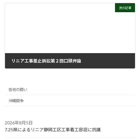
2021年6月2日
次の記事
リニア工事差止訴訟第２回口頭弁論
2021年6月2日
各地の闘い
沖縄闘争
2026年8月5日
7.25県によるリニア静岡工区工事着工容認に抗議