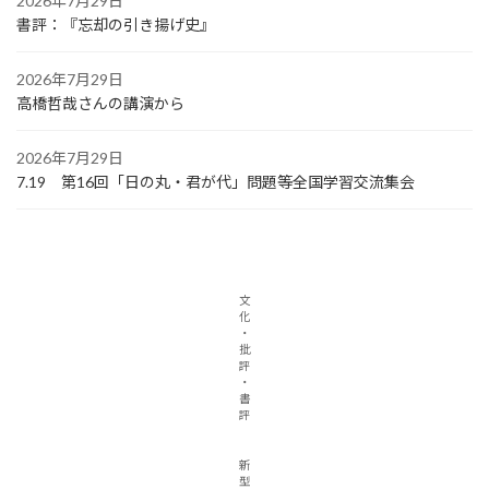
2026年7月29日
書評：『忘却の引き揚げ史』
2026年7月29日
高橋哲哉さんの講演から
2026年7月29日
7.19 第16回「日の丸・君が代」問題等全国学習交流集会
文
化
・
批
評
・
書
評
新
型