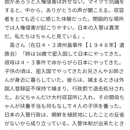
由があろうと人権侵害は許せない。マイクで抗議を
すると、中から、ありがとうの声が聞こえる。収容
者をとても近くに感じた体験だった。閉鎖的な場所
では人権侵害が起こりやすい。日本の入管は異常
だ。私たちはちゃんと見ている」。
高さん（在日４・３済州島事件【１９４８年】遺
族会）「姉は16歳で密入国して日本にやってきた。
叔母は４・３事件で命からがら日本にやってきた。
子供の頃は、密入国でやってきたお兄さんやお姉さ
んが身近に暮らしていた。彼らは、捕まるときは外
国人登録証不保持で捕まり、行政罰で退去処分され
た。お父ちゃんだけ大村収容所に入れ、その間母ち
ゃんが扶養手当も何もなしで４人の子供を養った。
日本の入管行政は、朝鮮を植民地にしたことの反省
がないから成り立っている。入管体制が出来たとき