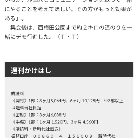
にやることを考えてほしい。その方がもっと効果が
ある」。
集会後は、西梅田公園まで約２キロの道のりを一
緒にデモ行進した。（Ｔ・Ｔ）
週刊かけはし
購読料
《開封》1部：3ヶ月5,064円、6ヶ月 10,128円 ※3部以上
は送料当社負担
《密封》1部：3ヶ月6,088円
《手渡》1部：1ヶ月 1,520円、3ヶ月 4,560円
《購読料・新時代社直送》
振替口座 ００８６０－４－１５６００９ 新時代社