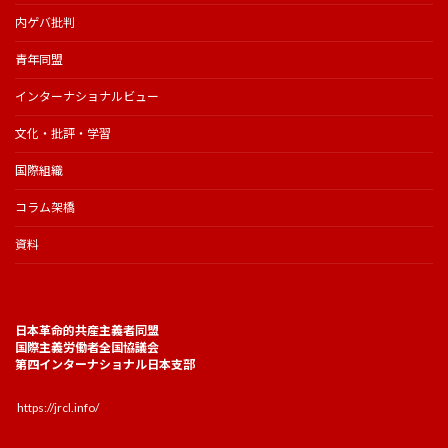
内ゲバ批判
青年同盟
インターナショナルビュー
文化・批評・学習
国際組織
コラム架橋
資料
日本革命的共産主義者同盟
国際主義労働者全国協議会
第四インターナショナル日本支部
https://jrcl.info/