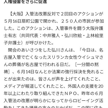
人権侵害をさらに促進
時
:
【大阪】入管法改悪反対で２回目のアクションが
５月16日扇町公園で開かれ、２５０人の市民が参加
した。このアクションは、入管事件を闘う大阪弁護
士有志（共同代表：中井雅人・弘川欣絵・上林絵里
子弁護士）が呼びかけた。
開会のあいさつをした弘川さんは、「今日は、名
古屋入管で亡くなったスリランカ女性ウイシュマさ
んの葬儀が名古屋で行われる日だ。［一分間の黙
祷］、６月14日なんとか法案の強行採決を免れるこ
とが出来たのは、皆さんが声を上げてくれたこと、
メディアが報道してくれたこと、外国人の支援を20
年以上にわたり取り組んできたＮＰＯ、昨年の６月
入管法の改悪が明らかになってからロビーイング活
動をしてきた議員の方々のおかげだ。この国に住み