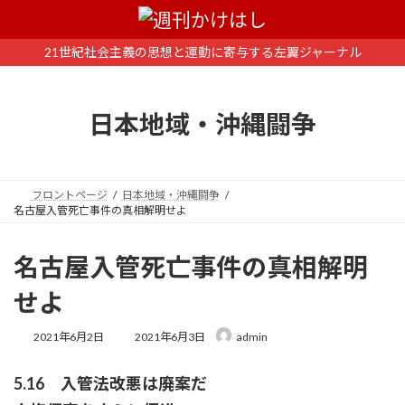
コ
ナ
ン
ビ
テ
ゲ
21世紀社会主義の思想と運動に寄与する左翼ジャーナル
ン
ー
ツ
シ
へ
ョ
日本地域・沖縄闘争
ス
ン
キ
に
ッ
移
プ
動
フロントページ
日本地域・沖縄闘争
名古屋入管死亡事件の真相解明せよ
名古屋入管死亡事件の真相解明
せよ
最
2021年6月2日
2021年6月3日
admin
終
更
5.16 入管法改悪は廃案だ
新
日