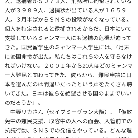
人、逮捕者が５０７３人、刑務所に拘留されている
人が３９８９人、逮捕状が出ている人が１６５９
人。３月半ばからＳＮＳの投稿がなくなっている。
個人を特定されると逮捕されるからだ。日本にいて
支援しているミャンマー人にも逮捕の危機が迫って
きた。国費留学生のミャンマー人学生には、4月末
に帰国命令が出た。私たちはこれらの人を守らなけ
ればいけない。２００１年から20人ほどのミャンマ
ー人難民と関わってきた。彼らから、難民申請に日
本を選んだのは間違いだったという声をたくさん聴
いてきた。日本は彼らを絶望させる国のままでいい
のだろうか」。
中野リカさん（セイブミーグラン大阪）、「仮放
免中の難民支援、収容中の人への面会、入管前での
抗議行動、ＳＮＳでの発信をやっている。どんな理