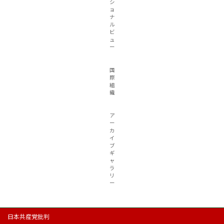
シ
ョ
ナ
ル
ビ
ュ
ー
国
際
組
織
ア
ー
カ
イ
ブ
ギ
ャ
ラ
リ
ー
日本共産党批判