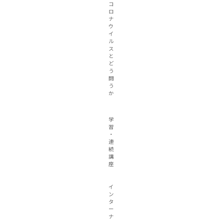
コ
ロ
ナ
ウ
イ
ル
ス
と
ど
う
闘
う
か
学
習
・
連
続
講
座
イ
ン
タ
ー
ナ