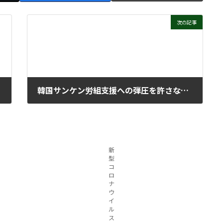
次の記事
韓国サンケン労組支援への弾圧を許さない！
2021年6月2日
新
型
コ
ロ
ナ
ウ
イ
ル
ス