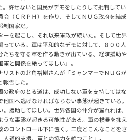
た。許せないと国民がデモをしたりして批判してい
員会（ＣＲＰＨ）を作り、そしてＮＵＧ政府を結成
邦制国家だ。
ターを起こし、それ以来軍政が続いた。そして世界
闘っている。軍は平和的なデモに対して、８００人
分たちを守る軍を作る動きが出ている。経済援助や
国軍と関係を絶ってほしい」。
ナリストの北角裕樹さんが「ミャンマーでＮＵＧが
と報告した。
国の政府のとる道は、成功しない軍を支持してはな
で他国へ逃げなければならない事態が起きている。
い。援助してほしい。世界各国の仲介が遅れれば、
ような事態が起きる可能性がある。軍の横暴を抑え
政のコントロール下に置く。二度とこんなことをさ
。人道的支援、軍との協力を絶つこと」。