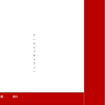
ア
ー
カ
イ
ブ
ギ
ャ
ラ
リ
ー
架橋
資料