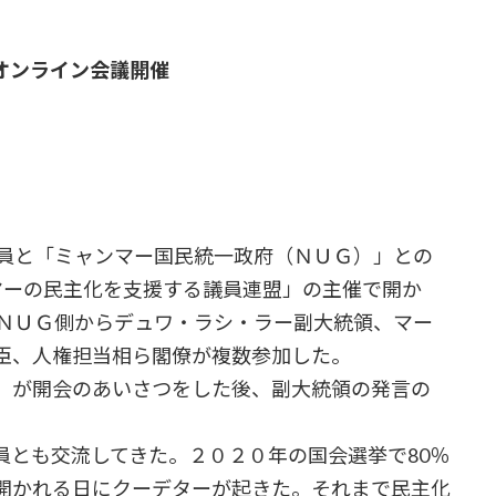
回オンライン会議開催
員と「ミャンマー国民統一政府（ＮＵＧ）」との
マーの民主化を支援する議員連盟」の主催で開か
のＮＵＧ側からデュワ・ラシ・ラー副大統領、マー
臣、人権担当相ら閣僚が複数参加した。
）が開会のあいさつをした後、副大統領の発言の
とも交流してきた。２０２０年の国会選挙で80％
開かれる日にクーデターが起きた。それまで民主化