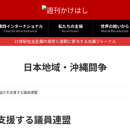
第四インターナショナル
私たちの主張
世界の闘いから
Fourth International
Assertions
World Revolution
21世紀社会主義の思想と運動に寄与する左翼ジャーナル
日本地域・沖縄闘争
主化を支援する議員連盟
支援する議員連盟