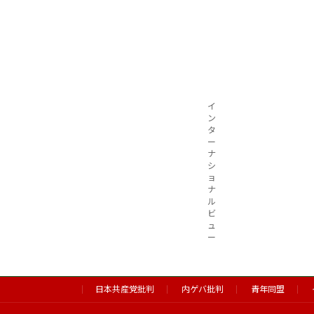
イ
ン
タ
ー
ナ
シ
ョ
ナ
ル
ビ
ュ
ー
日本共産党批判
内ゲバ批判
青年同盟