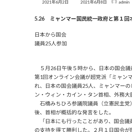
最
2021年6月2日
2021年6月8日
admin
終
更
5.26 ミャンマー国民統一政府と第１
新
日
時
日本から国会
:
議員25人参加
５月26日午後５時から、日本の国会議
第1回オンライン会議が超党派「ミャン
れ、日本の国会議員25人、ミャンマー
ン・ウィン・カイン・タン首相、外務大
石橋みちひろ参議院議員（立憲民主党
後、首相が概括的な発言をした。
「日本にも行ったことがあり、国会議員
の支持を得て勝利した。２月１日国会が