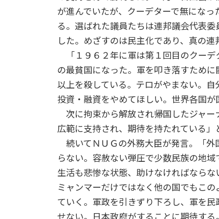
が進んでいたが、クーデターで無になっ
る。選ばれた議員たちは連邦議会代表委
した。めざすのは民主化であり、真の連
「１９６２年に軍は第１回目のクーデ
の最貧国になった。軍を叩き落すために
以上を殺している。テロがやまない。自
投資・融資をやめてほしい。世界各国が
次に拘束から解放され帰国したジャー
広範に支持され、期待を持たれている」
続いてＮＵＧの外務大臣が発言。「外
らない。容赦ない弾圧で少数民族の地域
生活も悲惨な状態、助けなければならな
ミャンマーだけではなく他の国でもこの
ていく。軍政を引きずり下ろし、軍を民
せない。日本政府がすることに期待する