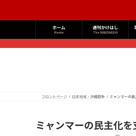
コ
ナ
ン
ビ
テ
ゲ
ン
ー
ホーム
週刊かけはし
ツ
シ
Home
The KAKEHASHI
へ
ョ
ス
ン
キ
に
ッ
移
プ
動
フロントページ
日本地域・沖縄闘争
ミャンマーの民
ミャンマーの民主化を