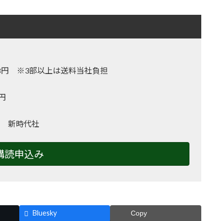
,128円 ※3部以上は送料当社負担
0円
 新時代社
購読申込み
Bluesky
Copy