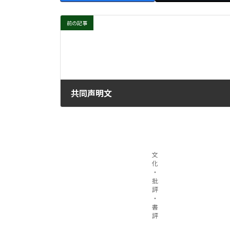
前の記事
共同声明文
2021年6月2日
文
化
・
批
評
・
書
評