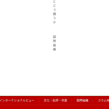
と
ど
う
闘
う
か
国
際
組
織
インターナショナルビュー
文化・批評・学習
国際組織
コラム