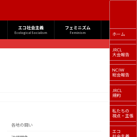
エコ社会主義
フェミニズム
Ecological Socialism
Feminism
ホーム
JRCL
大会報告
NCIW
総会報告
JRCL
規約
私たちの
視点・主張
各地の闘い
エコ
社会主義