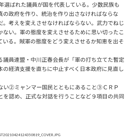
年選ばれた議員が国を代表している。少数民族も
真の政府を作り、統治を作り出さなければならな
だ。考えを変えさせなければならない。武力でねじ
かない。軍の態度を変えさせるために思い切ったこ
ている。賊軍の態度をどう変えさせるか知恵を出そ
る議員連盟・中川正春会長が「軍の打ち立てた暫定
本の経済支援を直ちに中止すべく日本政府に見直し
ない②ミャンマー国民とともにあること③ＣＲＰ
とを認め、正式な対話を行うことなど９項目の共同
T20210424124350819_COVER.JPG