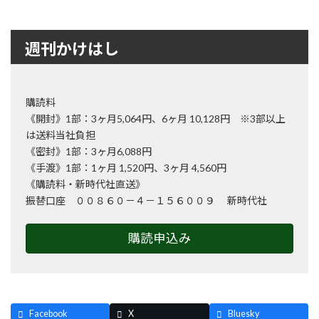
週刊かけはし
購読料
《開封》1部：3ヶ月5,064円、6ヶ月 10,128円 ※3部以上
は送料当社負担
《密封》1部：3ヶ月6,088円
《手渡》1部：1ヶ月 1,520円、3ヶ月 4,560円
《購読料・新時代社直送》
振替口座 ００８６０－４－１５６００９ 新時代社
購読申込み
Facebook
X
Bluesky