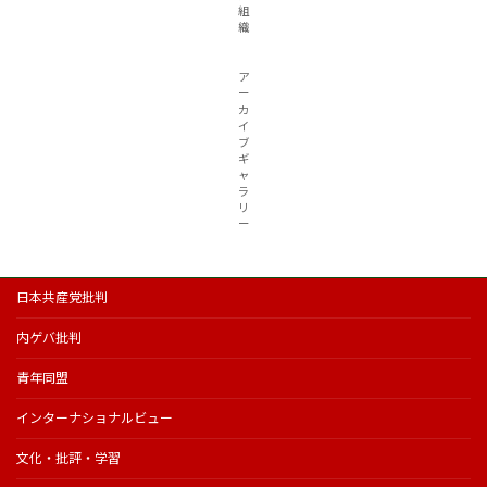
組
織
ア
ー
カ
イ
ブ
ギ
ャ
ラ
リ
ー
日本共産党批判
内ゲバ批判
青年同盟
インターナショナルビュー
文化・批評・学習