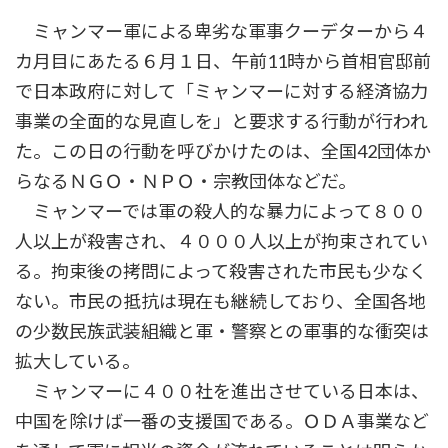
ミャンマー軍による卑劣な軍事クーデターから４
カ月目にあたる６月１日、午前11時から首相官邸前
で日本政府に対して「ミャンマーに対する経済協力
事業の全面的な見直しを」と要求する行動が行われ
た。この日の行動を呼びかけたのは、全国42団体か
らなるＮＧＯ・ＮＰＯ・宗教団体などだ。
ミャンマーでは軍の殺人的な暴力によって８００
人以上が殺害され、４０００人以上が拘束されてい
る。拘束後の拷問によって殺害された市民も少なく
ない。市民の抵抗は現在も継続しており、全国各地
の少数民族武装組織と軍・警察との軍事的な衝突は
拡大している。
ミャンマーに４００社を進出させている日本は、
中国を除けば一番の支援国である。ＯＤＡ事業など