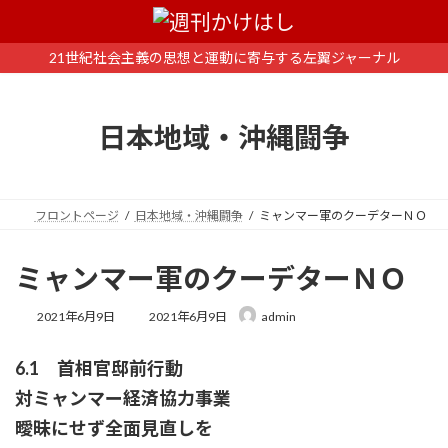
コ
ナ
ン
ビ
テ
ゲ
21世紀社会主義の思想と運動に寄与する左翼ジャーナル
ン
ー
ツ
シ
へ
ョ
日本地域・沖縄闘争
ス
ン
キ
に
ッ
移
プ
動
フロントページ
日本地域・沖縄闘争
ミャンマー軍のクーデターＮＯ
ミャンマー軍のクーデターＮＯ
最
2021年6月9日
2021年6月9日
admin
終
更
6.1 首相官邸前行動
新
日
対ミャンマー経済協力事業
時
:
曖昧にせず全面見直しを