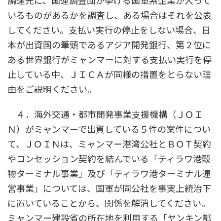
調達先に、国連調査団が挙げる国軍系企業が入って
いるものがあるかを調査し、ある場合はそれを公表
してください。支払い実行の停止をしない場合、日
本が出資国の筆頭であるアジア開発銀行、第２位に
ある世界銀行がミャンマーに対する支払い実行を停
止している中、ＪＩＣＡが同様の措置をとらない理
由をご説明ください。
４．海外交通・都市開発事業支援機構（ＪＯＩ
Ｎ）がミャンマーで出資している５件の案件につい
て、ＪＯＩＮは、ミャンマー港湾公社とＢＯＴ契約
やコンセッション契約を結んでいる「ティラワ港穀
物ターミナル事業」及び「ティラワ港ターミナル運
営事業」については、国軍が同公社を事実上統治下
に置いていることから、関係を解消してください。
ミャンマー建設省の所在地を利用する「ヤンキン都