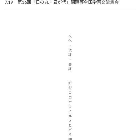
7.19 第16回「日の丸・君が代」問題等全国学習交流集会
文
化
・
批
評
・
書
評
新
型
コ
ロ
ナ
ウ
イ
ル
ス
と
ど
う
闘