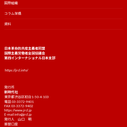
国際組織
コラム架橋
資料
日本革命的共産主義者同盟
国際主義労働者全国協議会
第四インターナショナル日本支部
https://jrcl.info/
発行所
新時代社
東京都渋谷区初台1-50-4-103
電話 03-3372-9401
FAX 03-3372-9402
https://www.jrcl.jp
E-mail
info@jrcl.jp
発行人 山口 明
振替口座