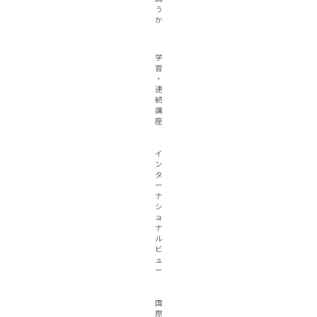
う
か
学
習
・
連
続
講
座
イ
ン
タ
ー
ナ
シ
ョ
ナ
ル
ビ
ュ
ー
国
際