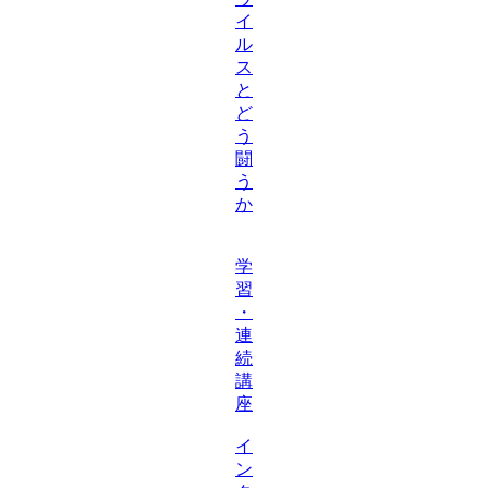
イ
ル
ス
と
ど
う
闘
う
か
学
習
・
連
続
講
座
イ
ン