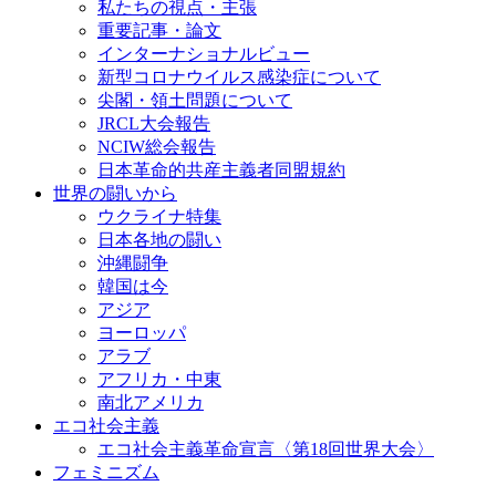
私たちの視点・主張
重要記事・論文
インターナショナルビュー
新型コロナウイルス感染症について
尖閣・領土問題について
JRCL大会報告
NCIW総会報告
日本革命的共産主義者同盟規約
世界の闘いから
ウクライナ特集
日本各地の闘い
沖縄闘争
韓国は今
アジア
ヨーロッパ
アラブ
アフリカ・中東
南北アメリカ
エコ社会主義
エコ社会主義革命宣言〈第18回世界大会〉
フェミニズム