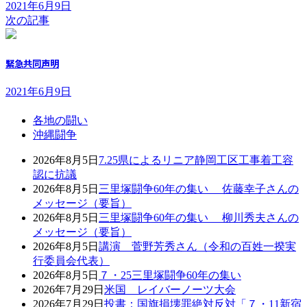
2021年6月9日
次の記事
緊急共同声明
2021年6月9日
各地の闘い
沖縄闘争
2026年8月5日
7.25県によるリニア静岡工区工事着工容
認に抗議
2026年8月5日
三里塚闘争60年の集い 佐藤幸子さんの
メッセージ（要旨）
2026年8月5日
三里塚闘争60年の集い 柳川秀夫さんの
メッセージ（要旨）
2026年8月5日
講演 菅野芳秀さん（令和の百姓一揆実
行委員会代表）
2026年8月5日
７・25三里塚闘争60年の集い
2026年7月29日
米国 レイバーノーツ大会
2026年7月29日
投書：国旗損壊罪絶対反対「７・11新宿