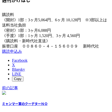
購読料
《開封》1部：3ヶ月5,064円、6ヶ月 10,128円 ※3部以上は
送料当社負担
《密封》1部：3ヶ月6,088円
《手渡》1部：1ヶ月 1,520円、3ヶ月 4,560円
《購読料・新時代社直送》
振替口座 ００８６０－４－１５６００９ 新時代社
購読申込み
Facebook
X
Bluesky
LINE
Copy
前の記事
ミャンマー軍のクーデターＮＯ