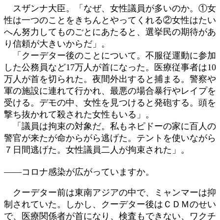
スザンナ大臣。「なぜ、女性議員が多いのか。①女
性は一つのことをきちんとやってくれる②女性はたい
へん努力してものごとにあたると、選挙民の期待があ
り信頼が大きいからだ」。
「クーデター後のことについて。不服従運動に参加
した公務員など17万人が首になった。医療従事者は10
万人が首を切られた。夜間外出すると捕まる。警察や
軍の施設に連れて行かれ、最悪の場合暴行やレイプを
受ける。デモの中、女性を見つけると発砲する。頭を
撃ち抜かれて殺された女性もいる」。
「議員は拘束の対象だ。私もネピドーの家に百人の
警官が来たが命からがら逃げた。テントを使いながら
７日間逃げた。女性議員二人が拘束された」。
――コロナ感染が広がっていますか。
クーデター前は東南アジアの中で、ミャンマーは抑
制されていた。しかし、クーデター後はＣＤＭのせい
で、医療関係者が首になり、検査もできない、ワクチ