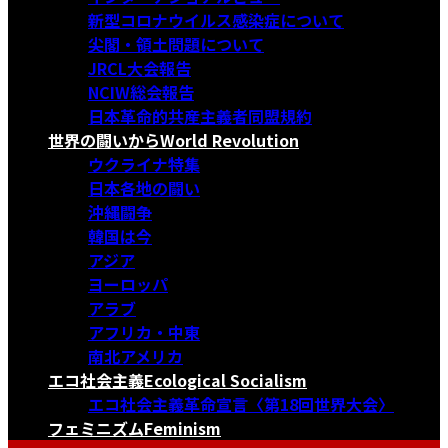
新型コロナウイルス感染症について
尖閣・領土問題について
JRCL大会報告
NCIW総会報告
日本革命的共産主義者同盟規約
世界の闘いから
World Revolution
ウクライナ特集
日本各地の闘い
沖縄闘争
韓国は今
アジア
ヨーロッパ
アラブ
アフリカ・中東
南北アメリカ
エコ社会主義
Ecological Socialism
エコ社会主義革命宣言〈第18回世界大会〉
フェミニズム
Feminism