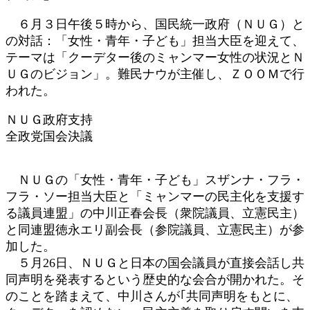
:
６月３日午後５時から、国民統一政府（ＮＵＧ）と
の対話：「女性・青年・子ども」担当大臣を迎えて、
テーマは「クーデター後のミャンマー女性の状況とＮ
ＵＧのビジョン」。難民ナウが主催し、ＺＯＯＭで行
われた。
ＮＵＧ政府支持
全政党国会決議
ＮＵＧの「女性・青年・子ども」スザンナ・フラ・
フラ・ソー担当大臣と「ミャンマーの民主化を支援す
る議員連盟」の中川正春会長（衆院議員、立憲民主）
と同連盟徳永エリ副会長（参院議員、立憲民主）が参
加した。
５月26日、ＮＵＧと日本の国会議員が直接会話し共
同声明を発表するという歴史的な会合が開かれた。そ
のことを踏まえて、中川さんが｢共同声明をもとに、