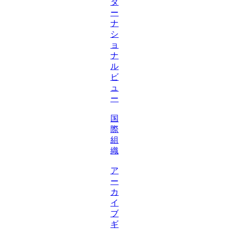
タ
ー
ナ
シ
ョ
ナ
ル
ビ
ュ
ー
国
際
組
織
ア
ー
カ
イ
ブ
ギ