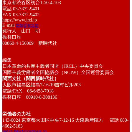
東京都渋谷区初台1-50-4-103
電話 03-3372-9401
FAX 03-3372-9402
https://www.jrcl.jp
E-mail
info@jrcl.jp
発行人 山口 明
振替口座
00860-4-156009 新時代社
編集
日本革命的共産主義者同盟（JRCL）中央委員会
国際主義労働者全国協議会（NCIW）全国運営委員会
関西支社（関西新時代社）
大阪市福島区福島7-16-10吉村ビル203
電話/FAX 06-6458-7018
振替口座 00910-8-308136
労働者の力社
143-0024 東京都大田区中央7-12-16 大森助産院方 電話 080-
4662-5183
red2129oct@outlook.jp