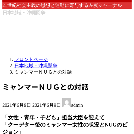
21世紀社会主義の思想と運動に寄与する左翼ジャーナル
日本地域・沖縄闘争
フロントページ
日本地域・沖縄闘争
ミャンマーＮＵＧとの対話
ミャンマーＮＵＧとの対話
最
2021年6月9日
2021年6月9日
admin
終
更
「女性・青年・子ども」担当大臣を迎えて
新
「クーデター後のミャンマー女性の状況とNUGのビ
日
ジョン」
時