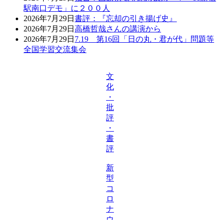
駅南口デモ」に２００人
2026年7月29日
書評：『忘却の引き揚げ史』
2026年7月29日
高橋哲哉さんの講演から
2026年7月29日
7.19 第16回「日の丸・君が代」問題等
全国学習交流集会
文
化
・
批
評
・
書
評
新
型
コ
ロ
ナ
ウ