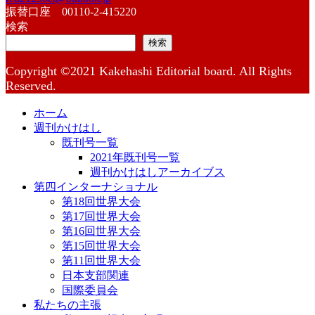
振替口座 00110-2-415220
検索
検索
Copyright ©2021 Kakehashi Editorial board. All Rights
Reserved.
ホーム
週刊かけはし
既刊号一覧
2021年既刊号一覧
週刊かけはしアーカイブス
第四インターナショナル
第18回世界大会
第17回世界大会
第16回世界大会
第15回世界大会
第11回世界大会
日本支部関連
国際委員会
私たちの主張