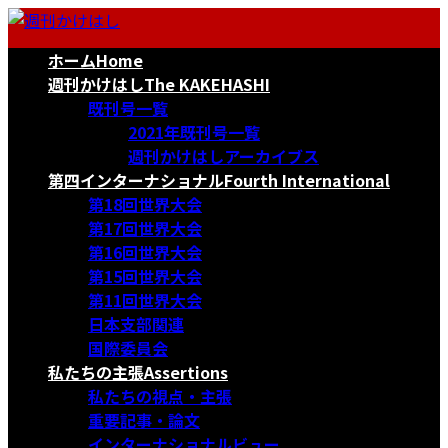
コ
ナ
ン
ビ
ホーム
Home
テ
ゲ
ン
ー
週刊かけはし
The KAKEHASHI
ツ
シ
既刊号一覧
へ
ョ
2021年既刊号一覧
ス
ン
週刊かけはしアーカイブス
キ
に
第四インターナショナル
Fourth International
ッ
移
第18回世界大会
プ
動
第17回世界大会
第16回世界大会
第15回世界大会
第11回世界大会
日本支部関連
国際委員会
私たちの主張
Assertions
私たちの視点・主張
重要記事・論文
インターナショナルビュー