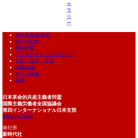
ャ
ラ
リ
ー
日本共産党批判
内ゲバ批判
青年同盟
インターナショナルビュー
文化・批評・学習
国際組織
コラム架橋
資料
日本革命的共産主義者同盟
国際主義労働者全国協議会
第四インターナショナル日本支部
https://jrcl.info/
発行所
新時代社