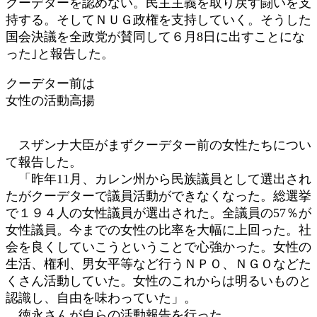
クーデターを認めない。民主主義を取り戻す闘いを支
持する。そしてＮＵＧ政権を支持していく。そうした
国会決議を全政党が賛同して６月8日に出すことにな
った｣と報告した。
クーデター前は
女性の活動高揚
スザンナ大臣がまずクーデター前の女性たちについ
て報告した。
「昨年11月、カレン州から民族議員として選出され
たがクーデターで議員活動ができなくなった。総選挙
で１９４人の女性議員が選出された。全議員の57％が
女性議員。今までの女性の比率を大幅に上回った。社
会を良くしていこうということで心強かった。女性の
生活、権利、男女平等など行うＮＰＯ、ＮＧＯなどた
くさん活動していた。女性のこれからは明るいものと
認識し、自由を味わっていた」。
徳永さんが自らの活動報告を行った。