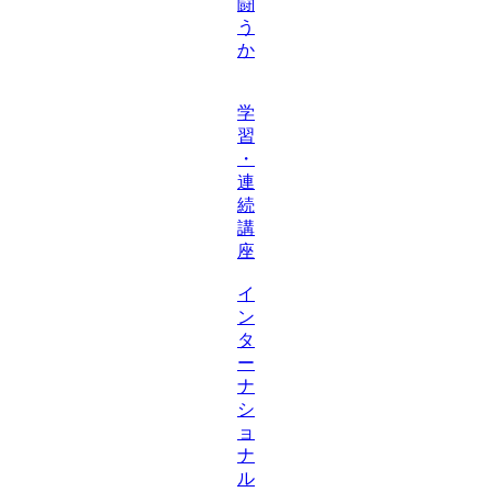
闘
う
か
学
習
・
連
続
講
座
イ
ン
タ
ー
ナ
シ
ョ
ナ
ル