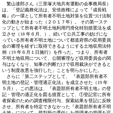
繁山達郎さん（三里塚大地共有運動の会事務局長）
は、「登記義務化法は、安倍政権によって『成長戦
略』の一環として所有者不明土地対策を位置づけ法制
化の動きが始まった（２０１７年）。 その第一ステ
ップとして所有者不明土地利用円滑化特別措置法を成
立させ（18 年６月、）、続いて公共工事の妨げにな
っている所有者不明土地について都道府県の収用委員
会の審理を経ずに取得できるようにする土地収用法特
例（19 年６月１日施行）を作った。つまり、所有者
不明土地収用について、公開審理など収用委員会の関
与はなくなり、知事の判断だけで収用裁決ができると
いう制度改悪を強行した」ことを明らかにした。
さらに「第二ステップとして、 『表題部所有者不
明土地の登記・管理適正化法』を成立させた（19 年
５月）。この悪法は、『表題部所有者不明土地』の登
記・管理の適正化を図る措置として、①登記官に所有
者探索のための調査権限付与、探索結果を登記に反映
させ、所有者を特定できなかった『表題部所有者不明
土地』について、裁判所の選任した管理者の管理を可