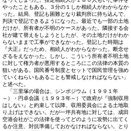
やったこともある。３分の１しか相続人がわからなか
った。結局、登記も困難となり裁判所に持ち込んで、
判決で登記できるようになった。最近でも一部の土地
だけが、所有者が不明のケースがあった。隣接する会
社が建て替えをしようとしたが、その土地だけがわか
らないままで工事ができなかった。登記した時期は
『大正』だっため、相続人がわからなかった。断念せ
ざるをえなかった。しかし、こういう所有者不明土地
に対して権力者が悪用するところにこの法律の本質の
狙いがある。国民番号制度とセットで国民管理を強め
ていくねらいもあることも警戒しなければならない」
と述べた。
「三里塚の場合は、シンポジウム（１９９１年
～）・円卓会議（１９９３年～）で政府が『強制収用
はしない』と約束して以降、収用委員会による土地取
り上げはできない。だが一坪共有地に対しては、成田
空港会社がこの法律を使ってどのように攻勢に出てく
るか注意、対抗準備しておかなければならない。とり