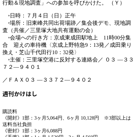
行動＆現地調査」への参加を呼びかけた。 （Ｙ）
◦日時：７月４日（日）正午
◦場所：旧東峰共同出荷場跡／集会後デモ、現地調
査（共催／三里塚大地共有運動の会）
◦会場への行き方：京成東成田駅地上 11時00分集
合 迎えの車待機〈京成上野特急9：13発／成田乗り
換え・芝山千代田行10：32発〉
◦主催：三里塚空港に反対する連絡会／ ０３ ―３３
７２―９４０１
／ＦＡＸ０３ ―３３７２―９４０２
週刊かけはし
購読料
《開封》1部：3ヶ月5,064円、6ヶ月 10,128円 ※3部以上は
送料当社負担
《密封》1部：3ヶ月6,088円