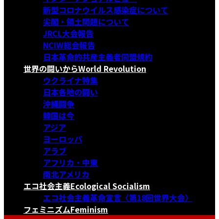
新型コロナウイルス感染症について
尖閣・領土問題について
JRCL大会報告
NCIW総会報告
日本革命的共産主義者同盟規約
世界の闘いから
World Revolution
ウクライナ特集
日本各地の闘い
沖縄闘争
韓国は今
アジア
ヨーロッパ
アラブ
アフリカ・中東
南北アメリカ
エコ社会主義
Ecological Socialism
エコ社会主義革命宣言〈第18回世界大会〉
フェミニズム
Feminism