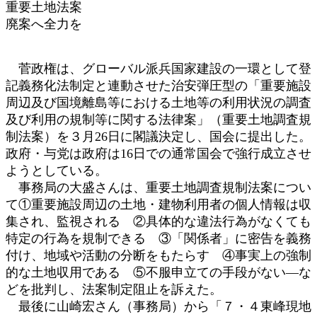
重要土地法案
廃案へ全力を
菅政権は、グローバル派兵国家建設の一環として登
記義務化法制定と連動させた治安弾圧型の「重要施設
周辺及び国境離島等における土地等の利用状況の調査
及び利用の規制等に関する法律案」（重要土地調査規
制法案）を３月26日に閣議決定し、国会に提出した。
政府・与党は政府は16日での通常国会で強行成立させ
ようとしている。
事務局の大盛さんは、重要土地調査規制法案につい
て①重要施設周辺の土地・建物利用者の個人情報は収
集され、監視される ②具体的な違法行為がなくても
特定の行為を規制できる ③「関係者」に密告を義務
付け、地域や活動の分断をもたらす ④事実上の強制
的な土地収用である ⑤不服申立ての手段がない―な
どを批判し、法案制定阻止を訴えた。
最後に山崎宏さん（事務局）から「７・４東峰現地