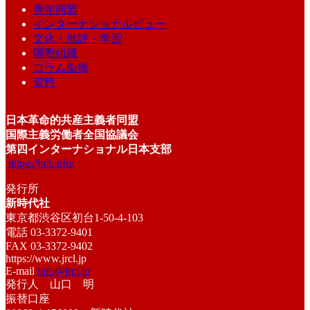
青年同盟
インターナショナルビュー
文化・批評・学習
国際組織
コラム架橋
資料
日本革命的共産主義者同盟
国際主義労働者全国協議会
第四インターナショナル日本支部
https://jrcl.info/
発行所
新時代社
東京都渋谷区初台1-50-4-103
電話 03-3372-9401
FAX 03-3372-9402
https://www.jrcl.jp
E-mail
info@jrcl.jp
発行人 山口 明
振替口座