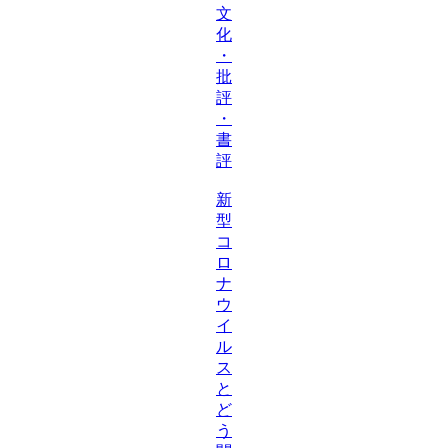
文
化
・
批
評
・
書
評
新
型
コ
ロ
ナ
ウ
イ
ル
ス
と
ど
う