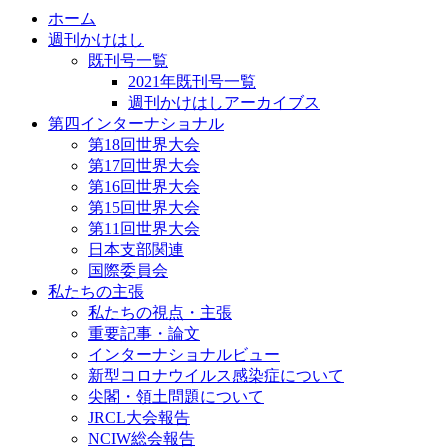
ホーム
週刊かけはし
既刊号一覧
2021年既刊号一覧
週刊かけはしアーカイブス
第四インターナショナル
第18回世界大会
第17回世界大会
第16回世界大会
第15回世界大会
第11回世界大会
日本支部関連
国際委員会
私たちの主張
私たちの視点・主張
重要記事・論文
インターナショナルビュー
新型コロナウイルス感染症について
尖閣・領土問題について
JRCL大会報告
NCIW総会報告