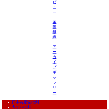
ビ
ュ
ー
国
際
組
織
ア
ー
カ
イ
ブ
ギ
ャ
ラ
リ
ー
日本共産党批判
内ゲバ批判