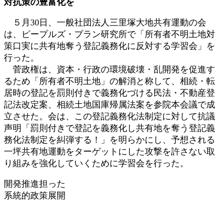
対抗策の豊富化を
日
時
５月30日、一般社団法人三里塚大地共有運動の会
:
は、ピープルズ・プラン研究所で「所有者不明土地対
策口実に共有地奪う登記義務化に反対する学習会」を
行った。
菅政権は、資本・行政の環境破壊・乱開発を促進す
るため「所有者不明土地」の解消と称して、相続・転
居時の登記を罰則付きで義務化づける民法・不動産登
記法改定案、相続土地国庫帰属法案を参院本会議で成
立させた。会は、この登記義務化法制定に対して抗議
声明「罰則付きで登記を義務化し共有地を奪う登記義
務化法制定を糾弾する！」を明らかにし、予想される
一坪共有地運動をターゲットにした攻撃を許さない取
り組みを強化していくために学習会を行った。
開発推進担った
系統的政策展開