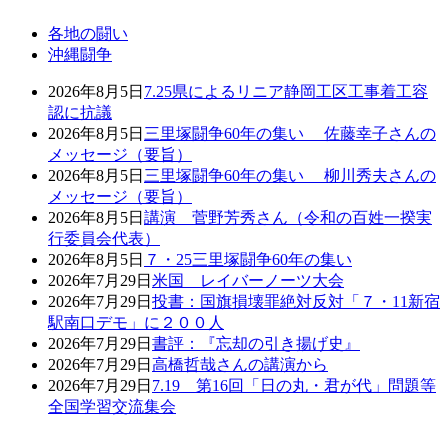
各地の闘い
沖縄闘争
2026年8月5日
7.25県によるリニア静岡工区工事着工容
認に抗議
2026年8月5日
三里塚闘争60年の集い 佐藤幸子さんの
メッセージ（要旨）
2026年8月5日
三里塚闘争60年の集い 柳川秀夫さんの
メッセージ（要旨）
2026年8月5日
講演 菅野芳秀さん（令和の百姓一揆実
行委員会代表）
2026年8月5日
７・25三里塚闘争60年の集い
2026年7月29日
米国 レイバーノーツ大会
2026年7月29日
投書：国旗損壊罪絶対反対「７・11新宿
駅南口デモ」に２００人
2026年7月29日
書評：『忘却の引き揚げ史』
2026年7月29日
高橋哲哉さんの講演から
2026年7月29日
7.19 第16回「日の丸・君が代」問題等
全国学習交流集会