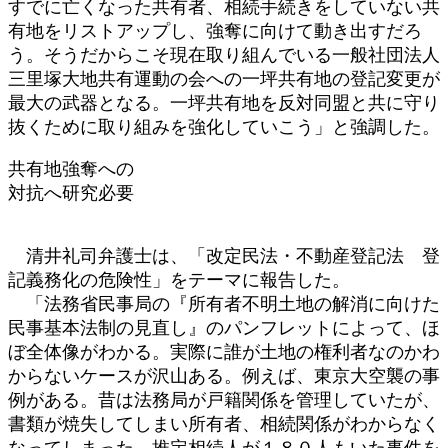
すでに亡くなった共有者、相続手続きをしていない共
有地をリストアップし、強奪に向けて動き出すだろ
う。そうだからこそ現在取り組んでいる一般社団法人
三里塚大地共有運動の会への一坪共有地の登記変更が
最大の武器となる。一坪共有地を反対同盟と共に守り
抜くために取り組みを強化していこう」と強調した。
共有地強奪への
対抗へ研究必要
清井礼司弁護士は、「改定民法・不動産登記法 登
記義務化の危険性」をテーマに報告した。
「法務省民事局の『所有者不明土地の解消に向けた
民事基本法制の見直し』のパンフレットによって、ほ
ぼ全体像がわかる。実際に誰が土地の権利者なのかわ
からないケースが沢山ある。例えば、東京大空襲の事
例がある。昔は法務局が戸籍関係を管理していたが、
書類が焼失してしまい所有者、相続関係がわからなく
なってしまった。推定相続人が１８０人もいた事件を