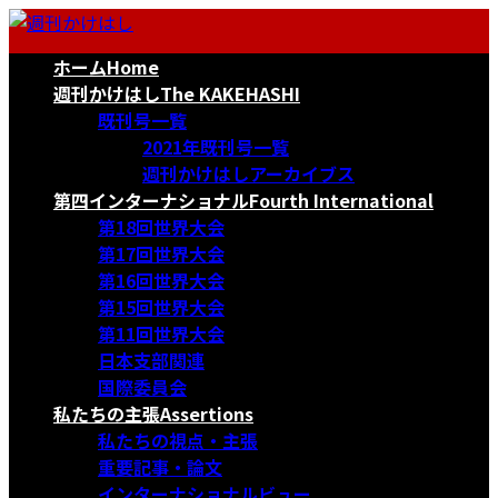
コ
ナ
ン
ビ
ホーム
Home
テ
ゲ
ン
ー
週刊かけはし
The KAKEHASHI
ツ
シ
既刊号一覧
へ
ョ
2021年既刊号一覧
ス
ン
週刊かけはしアーカイブス
キ
に
第四インターナショナル
Fourth International
ッ
移
第18回世界大会
プ
動
第17回世界大会
第16回世界大会
第15回世界大会
第11回世界大会
日本支部関連
国際委員会
私たちの主張
Assertions
私たちの視点・主張
重要記事・論文
インターナショナルビュー