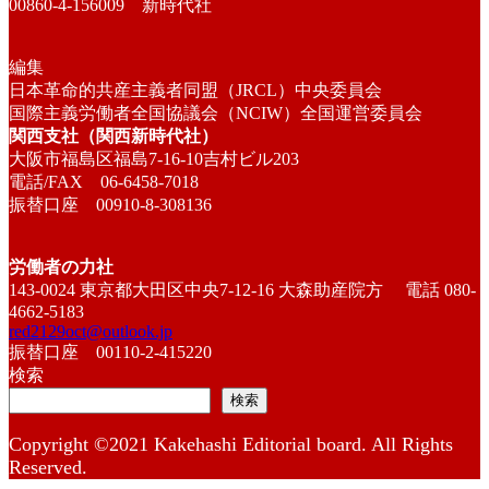
00860-4-156009 新時代社
編集
日本革命的共産主義者同盟（JRCL）中央委員会
国際主義労働者全国協議会（NCIW）全国運営委員会
関西支社（関西新時代社）
大阪市福島区福島7-16-10吉村ビル203
電話/FAX 06-6458-7018
振替口座 00910-8-308136
労働者の力社
143-0024 東京都大田区中央7-12-16 大森助産院方 電話 080-
4662-5183
red2129oct@outlook.jp
振替口座 00110-2-415220
検索
検索
Copyright ©2021 Kakehashi Editorial board. All Rights
Reserved.