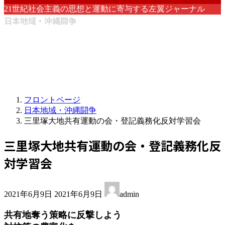
21世紀社会主義の思想と運動に寄与する左翼ジャーナル
日本地域・沖縄闘争
フロントページ
日本地域・沖縄闘争
三里塚大地共有運動の会・登記義務化反対学習会
三里塚大地共有運動の会・登記義務化反
対学習会
最
2021年6月9日
2021年6月9日
admin
終
更
共有地奪う策略に反撃しよう
新