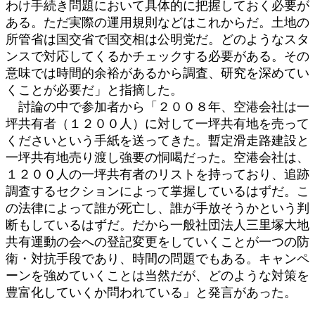
わけ手続き問題において具体的に把握しておく必要が
ある。ただ実際の運用規則などはこれからだ。土地の
所管省は国交省で国交相は公明党だ。どのようなスタ
ンスで対応してくるかチェックする必要がある。その
意味では時間的余裕があるから調査、研究を深めてい
くことが必要だ」と指摘した。
討論の中で参加者から「２００８年、空港会社は一
坪共有者（１２００人）に対して一坪共有地を売って
くださいという手紙を送ってきた。暫定滑走路建設と
一坪共有地売り渡し強要の恫喝だった。空港会社は、
１２００人の一坪共有者のリストを持っており、追跡
調査するセクションによって掌握しているはずだ。こ
の法律によって誰が死亡し、誰が手放そうかという判
断もしているはずだ。だから一般社団法人三里塚大地
共有運動の会への登記変更をしていくことが一つの防
衛・対抗手段であり、時間の問題でもある。キャンペ
ーンを強めていくことは当然だが、どのような対策を
豊富化していくか問われている」と発言があった。