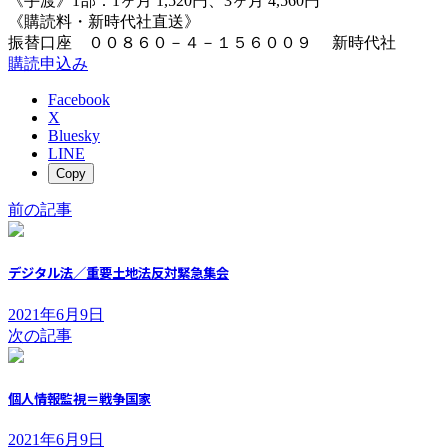
《手渡》1部：1ヶ月 1,520円、3ヶ月 4,560円
《購読料・新時代社直送》
振替口座 ００８６０－４－１５６００９ 新時代社
購読申込み
Facebook
X
Bluesky
LINE
Copy
前の記事
デジタル法／重要土地法反対緊急集会
2021年6月9日
次の記事
個人情報監視＝戦争国家
2021年6月9日