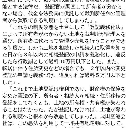
能とする法律だ。 登記官が調査して所有者が分から
ない場合、代金を法務局に供託して裁判所任命の管理
者から買収できる制度にしてしまった」。
「これらの制度改悪を土台にして『登記義務化法』
によって所有者がわからない土地を裁判所が管理人を
選び、所有者に代わって管理や売却を行うことができ
る制度だ。しかも土地を相続した相続人に取得を知っ
た日から３年以内の相続登記の申請を義務化し、違反
したら行政罰として過料 10万円以下とした。また、
転居に伴う住所変更などの場合でも、２年以内の変更
登記の申請を義務づけ、違反すれば過料５万円以下と
した」。
「これまで土地登記は権利であり、財産権の保障を
定めた憲法の下、所有者・相続人が相続・住所移転の
登記をしてなくとも、土地の所有権・共有権が失われ
ることはなかった。だが登記しなければ、土地が奪わ
れる制度へと根本から改悪してしまった。成田空港会
社は、この悪法を利用して一坪共有地運動に対して、