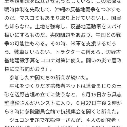
土地規制法を成立させようとしている。この法律は
戦時体制を先取して、沖縄の反基地闘争をつぶすも
のだ。マスコミもあまり取り上げていないし、国民
も知らない。土地を強奪し、反基地運動家をスパイ
扱いにするものだ。尖閣問題をあおり、中国との戦
争の可能性もある。その時、米軍を支援するだろ
う。戦車はいらない、トラクターに替えろ。辺野古
基地建設予算をコロナ対策に使え。闘いの炎で菅政
権に立ち向かおう」。
参加した仲間たちの訴えが続いた。
平和をつくりだす宗教者ネットは遺骨まじりの土
砂を辺野古埋め立てに使うなと、６月19日から具志
堅隆松さんがハンストに入り、６月27日午後２時か
ら３時に参院議員会館で抗議集会を開くと訴えた。
ジュゴン問題で花輪伸一さんが、４人の研究者・