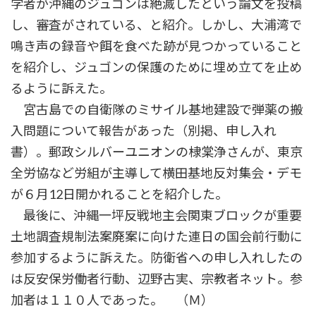
学者が沖縄のジュゴンは絶滅したという論文を投稿
し、審査がされている、と紹介。しかし、大浦湾で
鳴き声の録音や餌を食べた跡が見つかっていること
を紹介し、ジュゴンの保護のために埋め立てを止め
るように訴えた。
宮古島での自衛隊のミサイル基地建設で弾薬の搬
入問題について報告があった（別掲、申し入れ
書）。郵政シルバーユニオンの棣棠浄さんが、東京
全労協など労組が主導して横田基地反対集会・デモ
が６月12日開かれることを紹介した。
最後に、沖縄一坪反戦地主会関東ブロックが重要
土地調査規制法案廃案に向けた連日の国会前行動に
参加するように訴えた。防衛省への申し入れしたの
は反安保労働者行動、辺野古実、宗教者ネット。参
加者は１１０人であった。 （Ｍ）