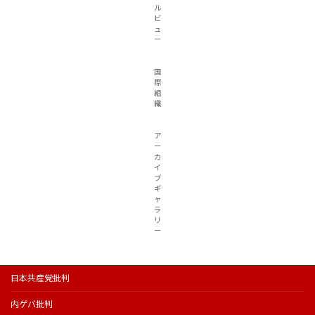
ル
ビ
ュ
ー
国
際
組
織
ア
ー
カ
イ
ブ
ギ
ャ
ラ
リ
ー
日本共産党批判
内ゲバ批判