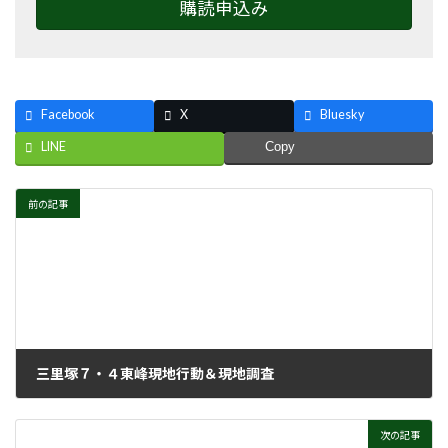
購読申込み
Facebook
X
Bluesky
LINE
Copy
前の記事
三里塚７・４東峰現地行動＆現地調査
2021年6月16日
次の記事