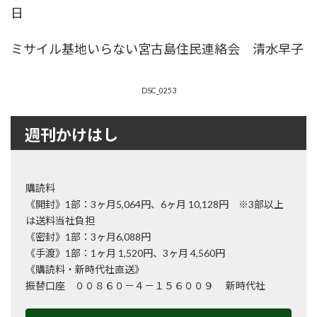
日
ミサイル基地いらない宮古島住民連絡会 清水早子
DSC_0253
週刊かけはし
購読料
《開封》1部：3ヶ月5,064円、6ヶ月 10,128円 ※3部以上
は送料当社負担
《密封》1部：3ヶ月6,088円
《手渡》1部：1ヶ月 1,520円、3ヶ月 4,560円
《購読料・新時代社直送》
振替口座 ００８６０－４－１５６００９ 新時代社