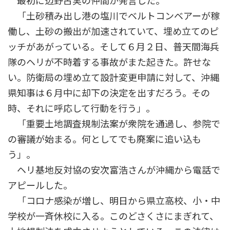
最初に辺野古実の仲間が発言した。
「土砂積み出し港の塩川でベルトコンベアーが稼
働し、土砂の搬出が加速されていて、埋め立てのピ
ッチがあがっている。そして６月２日、普天間海兵
隊のヘリが不時着する事故がまた起きた。許せな
い。防衛局の埋め立て設計変更申請に対して、沖縄
県知事は６月中に却下の決定を出すだろう。その
時、それに呼応して行動を行う」。
「重要土地調査規制法案が衆院を通過し、参院で
の審議が始まる。何としてでも廃案に追い込も
う」。
ヘリ基地反対協の安次富浩さんが沖縄から電話で
アピールした。
「コロナ感染が増し、明日から県立高校、小・中
学校が一斉休校に入る。このどさくさにまぎれて、