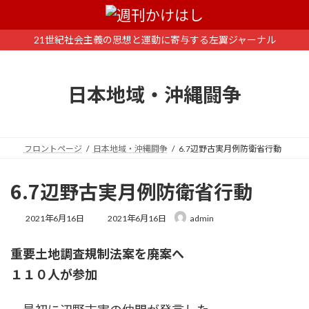
コ
ナ
ン
ビ
テ
ゲ
21世紀社会主義の思想と運動に寄与する左翼ジャーナル
ン
ー
ツ
シ
へ
ョ
日本地域・沖縄闘争
ス
ン
キ
に
ッ
移
プ
動
フロントページ
日本地域・沖縄闘争
6.7辺野古実月例防衛省行動
6.7辺野古実月例防衛省行動
最
2021年6月16日
2021年6月16日
admin
終
更
重要土地調査規制法案を廃案へ
新
日
１１０人が参加
時
: