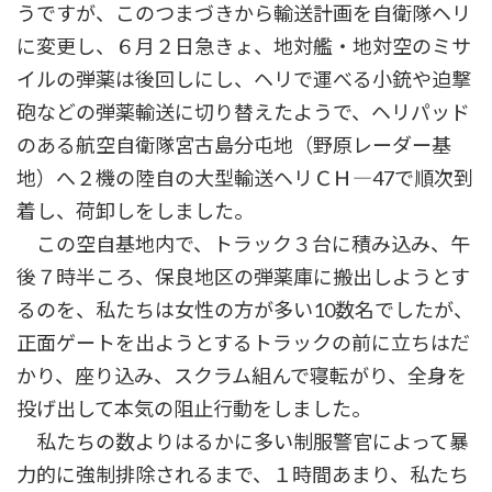
うですが、このつまづきから輸送計画を自衛隊ヘリ
に変更し、６月２日急きょ、地対艦・地対空のミサ
イルの弾薬は後回しにし、ヘリで運べる小銃や迫撃
砲などの弾薬輸送に切り替えたようで、ヘリパッド
のある航空自衛隊宮古島分屯地（野原レーダー基
地）へ２機の陸自の大型輸送ヘリＣＨ―47で順次到
着し、荷卸しをしました。
この空自基地内で、トラック３台に積み込み、午
後７時半ころ、保良地区の弾薬庫に搬出しようとす
るのを、私たちは女性の方が多い10数名でしたが、
正面ゲートを出ようとするトラックの前に立ちはだ
かり、座り込み、スクラム組んで寝転がり、全身を
投げ出して本気の阻止行動をしました。
私たちの数よりはるかに多い制服警官によって暴
力的に強制排除されるまで、１時間あまり、私たち