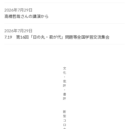
2026年7月29日
高橋哲哉さんの講演から
2026年7月29日
7.19 第16回「日の丸・君が代」問題等全国学習交流集会
文
化
・
批
評
・
書
評
新
型
コ
ロ