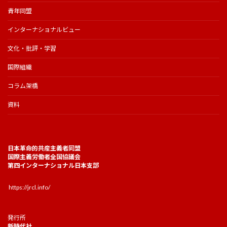
青年同盟
インターナショナルビュー
文化・批評・学習
国際組織
コラム架橋
資料
日本革命的共産主義者同盟
国際主義労働者全国協議会
第四インターナショナル日本支部
https://jrcl.info/
発行所
新時代社