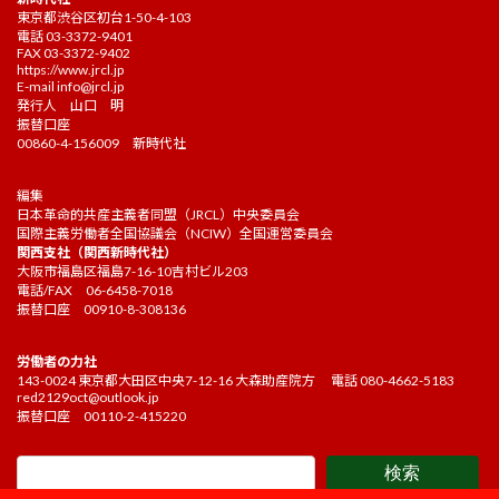
東京都渋谷区初台1-50-4-103
電話 03-3372-9401
FAX 03-3372-9402
https://www.jrcl.jp
E-mail
info@jrcl.jp
発行人 山口 明
振替口座
00860-4-156009 新時代社
編集
日本革命的共産主義者同盟（JRCL）中央委員会
国際主義労働者全国協議会（NCIW）全国運営委員会
関西支社（関西新時代社）
大阪市福島区福島7-16-10吉村ビル203
電話/FAX 06-6458-7018
振替口座 00910-8-308136
労働者の力社
143-0024 東京都大田区中央7-12-16 大森助産院方 電話 080-4662-5183
red2129oct@outlook.jp
振替口座 00110-2-415220
検索