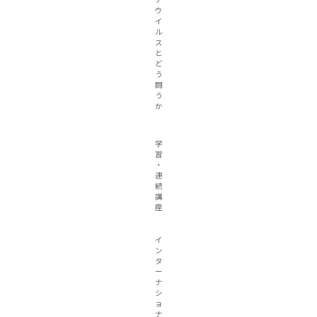
ナ
ウ
イ
ル
ス
と
ど
う
闘
う
か
学
習
・
連
続
講
座
イ
ン
タ
ー
ナ
シ
ョ
ナ