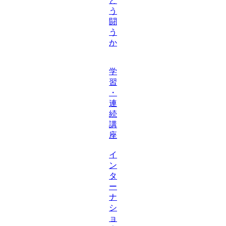
ど
う
闘
う
か
学
習
・
連
続
講
座
イ
ン
タ
ー
ナ
シ
ョ