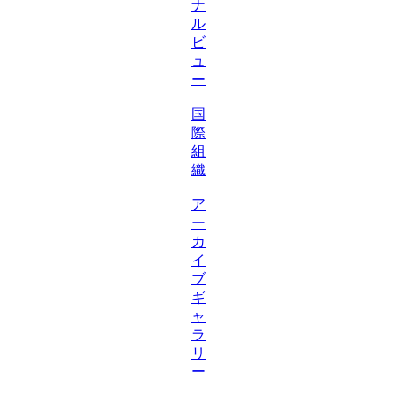
ナ
ル
ビ
ュ
ー
国
際
組
織
ア
ー
カ
イ
ブ
ギ
ャ
ラ
リ
ー