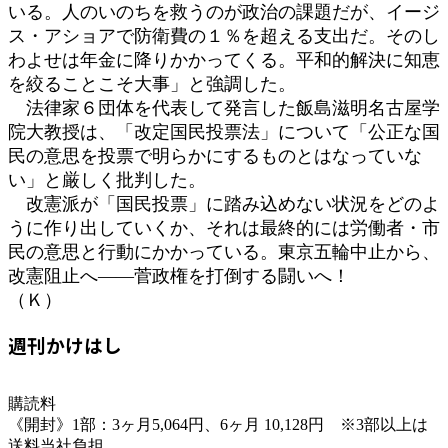
いる。人のいのちを救うのが政治の課題だが、イージ
ス・アショアで防衛費の１％を超える支出だ。そのし
わよせは年金に降りかかってくる。平和的解決に知恵
を絞ることこそ大事」と強調した。
法律家６団体を代表して発言した飯島滋明名古屋学
院大教授は、「改定国民投票法」について「公正な国
民の意思を投票で明らかにするものとはなっていな
い」と厳しく批判した。
改憲派が「国民投票」に踏み込めない状況をどのよ
うに作り出していくか、それは最終的には労働者・市
民の意思と行動にかかっている。東京五輪中止から、
改憲阻止へ――菅政権を打倒する闘いへ！
（Ｋ）
週刊かけはし
購読料
《開封》1部：3ヶ月5,064円、6ヶ月 10,128円 ※3部以上は
送料当社負担