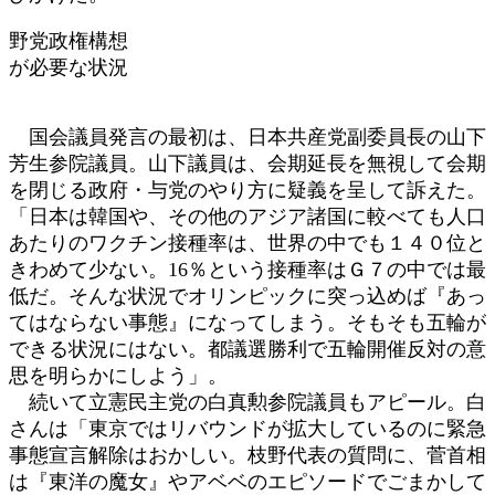
野党政権構想
が必要な状況
国会議員発言の最初は、日本共産党副委員長の山下
芳生参院議員。山下議員は、会期延長を無視して会期
を閉じる政府・与党のやり方に疑義を呈して訴えた。
「日本は韓国や、その他のアジア諸国に較べても人口
あたりのワクチン接種率は、世界の中でも１４０位と
きわめて少ない。16％という接種率はＧ７の中では最
低だ。そんな状況でオリンピックに突っ込めば『あっ
てはならない事態』になってしまう。そもそも五輪が
できる状況にはない。都議選勝利で五輪開催反対の意
思を明らかにしよう」。
続いて立憲民主党の白真勲参院議員もアピール。白
さんは「東京ではリバウンドが拡大しているのに緊急
事態宣言解除はおかしい。枝野代表の質問に、菅首相
は『東洋の魔女』やアベベのエピソードでごまかして