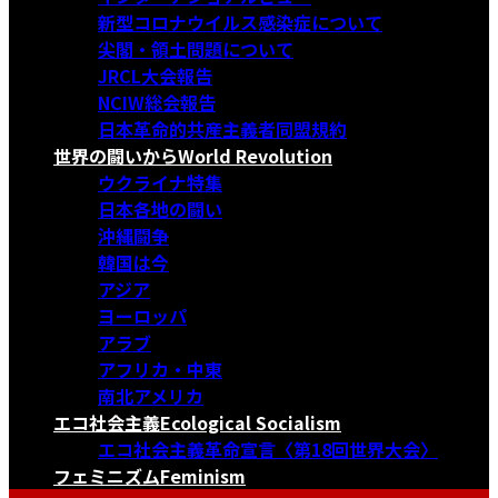
新型コロナウイルス感染症について
尖閣・領土問題について
JRCL大会報告
NCIW総会報告
日本革命的共産主義者同盟規約
世界の闘いから
World Revolution
ウクライナ特集
日本各地の闘い
沖縄闘争
韓国は今
アジア
ヨーロッパ
アラブ
アフリカ・中東
南北アメリカ
エコ社会主義
Ecological Socialism
エコ社会主義革命宣言〈第18回世界大会〉
フェミニズム
Feminism