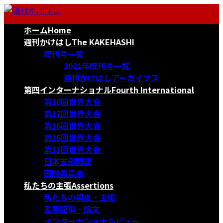
コ
ナ
ン
ビ
ホーム
Home
テ
ゲ
ン
ー
週刊かけはし
The KAKEHASHI
ツ
シ
既刊号一覧
へ
ョ
2021年既刊号一覧
ス
ン
週刊かけはしアーカイブス
キ
に
第四インターナショナル
Fourth International
ッ
移
第18回世界大会
プ
動
第17回世界大会
第16回世界大会
第15回世界大会
第11回世界大会
日本支部関連
国際委員会
私たちの主張
Assertions
私たちの視点・主張
重要記事・論文
インターナショナルビュー