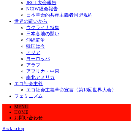
JRCL大会報告
NCIW総会報告
日本革命的共産主義者同盟規約
世界の闘いから
ウクライナ特集
日本各地の闘い
沖縄闘争
韓国は今
アジア
ヨーロッパ
アラブ
アフリカ・中東
南北アメリカ
エコ社会主義
エコ社会主義革命宣言〈第18回世界大会〉
フェミニズム
MENU
HOME
お問い合わせ
Back to top