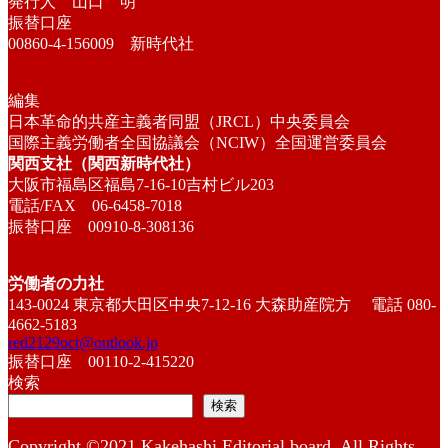
発行人 山口 明
振替口座
00860-4-156009 新時代社
編集
日本革命的共産主義者同盟（JRCL）中央委員会
国際主義労働者全国協議会（NCIW）全国運営委員会
関西支社（関西新時代社）
大阪市福島区福島7-16-10吉村ビル203
電話/FAX 06-6458-7018
振替口座 00910-8-308136
労働者の力社
143-0024 東京都大田区中央7-12-16 大森助産院方 電話 080-
4662-5183
red2129oct@outlook.jp
振替口座 00110-2-415220
検索
検索
Copyright ©2021 Kakehashi Editorial board. All Rights