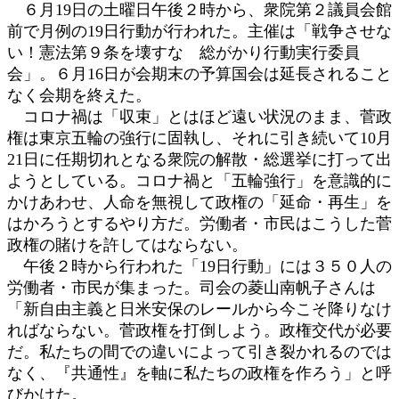
６月19日の土曜日午後２時から、衆院第２議員会館
:
前で月例の19日行動が行われた。主催は「戦争させな
い！憲法第９条を壊すな 総がかり行動実行委員
会」。６月16日が会期末の予算国会は延長されること
なく会期を終えた。
コロナ禍は「収束」とはほど遠い状況のまま、菅政
権は東京五輪の強行に固執し、それに引き続いて10月
21日に任期切れとなる衆院の解散・総選挙に打って出
ようとしている。コロナ禍と「五輪強行」を意識的に
かけあわせ、人命を無視して政権の「延命・再生」を
はかろうとするやり方だ。労働者・市民はこうした菅
政権の賭けを許してはならない。
午後２時から行われた「19日行動」には３５０人の
労働者・市民が集まった。司会の菱山南帆子さんは
「新自由主義と日米安保のレールから今こそ降りなけ
ればならない。菅政権を打倒しよう。政権交代が必要
だ。私たちの間での違いによって引き裂かれるのでは
なく、『共通性』を軸に私たちの政権を作ろう」と呼
びかけた。