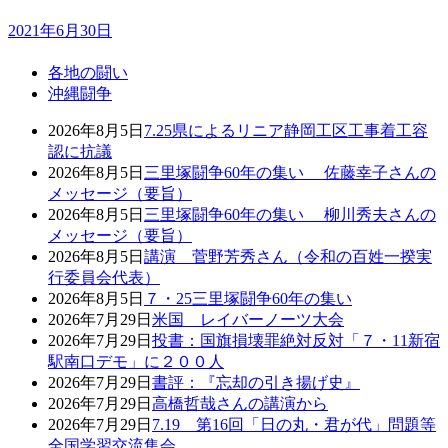
2021年6月30日
各地の闘い
沖縄闘争
2026年8月5日
7.25県によるリニア静岡工区工事着工容
認に抗議
2026年8月5日
三里塚闘争60年の集い 佐藤幸子さんの
メッセージ（要旨）
2026年8月5日
三里塚闘争60年の集い 柳川秀夫さんの
メッセージ（要旨）
2026年8月5日
講演 菅野芳秀さん（令和の百姓一揆実
行委員会代表）
2026年8月5日
７・25三里塚闘争60年の集い
2026年7月29日
米国 レイバーノーツ大会
2026年7月29日
投書：国旗損壊罪絶対反対「７・11新宿
駅南口デモ」に２００人
2026年7月29日
書評：『忘却の引き揚げ史』
2026年7月29日
高橋哲哉さんの講演から
2026年7月29日
7.19 第16回「日の丸・君が代」問題等
全国学習交流集会