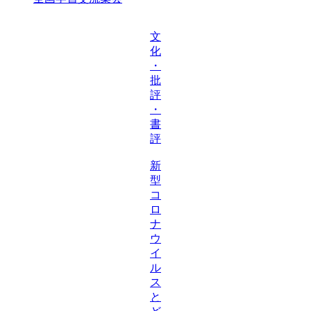
文
化
・
批
評
・
書
評
新
型
コ
ロ
ナ
ウ
イ
ル
ス
と