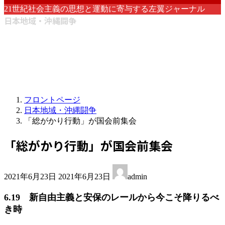
21世紀社会主義の思想と運動に寄与する左翼ジャーナル
日本地域・沖縄闘争
フロントページ
日本地域・沖縄闘争
「総がかり行動」が国会前集会
「総がかり行動」が国会前集会
最
2021年6月23日
2021年6月23日
admin
終
更
6.19 新自由主義と安保のレールから今こそ降りるべ
新
き時
日
時