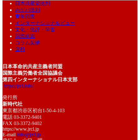
日本共産党批判
内ゲバ批判
青年同盟
インターナショナルビュー
文化・批評・学習
国際組織
コラム架橋
資料
日本革命的共産主義者同盟
国際主義労働者全国協議会
第四インターナショナル日本支部
https://jrcl.info/
発行所
新時代社
東京都渋谷区初台1-50-4-103
電話 03-3372-9401
FAX 03-3372-9402
https://www.jrcl.jp
E-mail
info@jrcl.jp