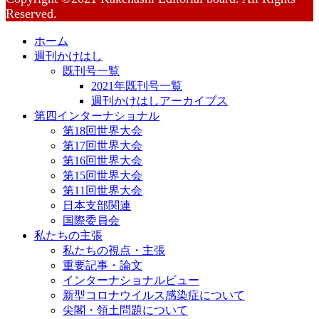
Reserved.
ホーム
週刊かけはし
既刊号一覧
2021年既刊号一覧
週刊かけはしアーカイブス
第四インターナショナル
第18回世界大会
第17回世界大会
第16回世界大会
第15回世界大会
第11回世界大会
日本支部関連
国際委員会
私たちの主張
私たちの視点・主張
重要記事・論文
インターナショナルビュー
新型コロナウイルス感染症について
尖閣・領土問題について