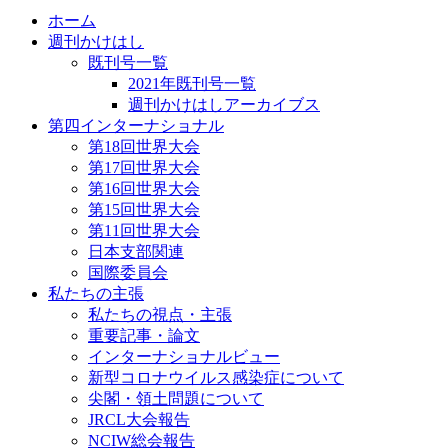
ホーム
週刊かけはし
既刊号一覧
2021年既刊号一覧
週刊かけはしアーカイブス
第四インターナショナル
第18回世界大会
第17回世界大会
第16回世界大会
第15回世界大会
第11回世界大会
日本支部関連
国際委員会
私たちの主張
私たちの視点・主張
重要記事・論文
インターナショナルビュー
新型コロナウイルス感染症について
尖閣・領土問題について
JRCL大会報告
NCIW総会報告