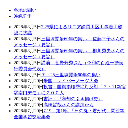
各地の闘い
沖縄闘争
2026年8月5日
7.25県によるリニア静岡工区工事着工容
認に抗議
2026年8月5日
三里塚闘争60年の集い 佐藤幸子さんの
メッセージ（要旨）
2026年8月5日
三里塚闘争60年の集い 柳川秀夫さんの
メッセージ（要旨）
2026年8月5日
講演 菅野芳秀さん（令和の百姓一揆実
行委員会代表）
2026年8月5日
７・25三里塚闘争60年の集い
2026年7月29日
米国 レイバーノーツ大会
2026年7月29日
投書：国旗損壊罪絶対反対「７・11新宿
駅南口デモ」に２００人
2026年7月29日
書評：『忘却の引き揚げ史』
2026年7月29日
高橋哲哉さんの講演から
2026年7月29日
7.19 第16回「日の丸・君が代」問題等
全国学習交流集会