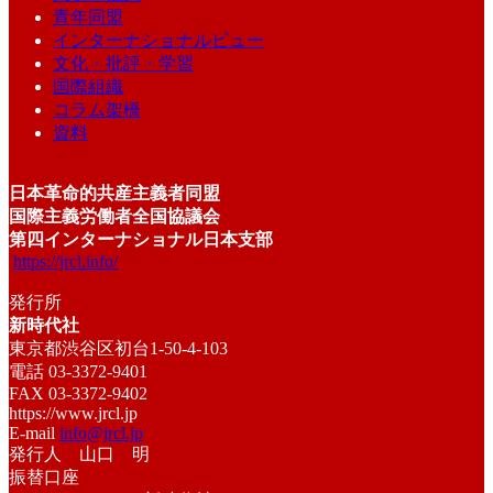
青年同盟
インターナショナルビュー
文化・批評・学習
国際組織
コラム架橋
資料
日本革命的共産主義者同盟
国際主義労働者全国協議会
第四インターナショナル日本支部
https://jrcl.info/
発行所
新時代社
東京都渋谷区初台1-50-4-103
電話 03-3372-9401
FAX 03-3372-9402
https://www.jrcl.jp
E-mail
info@jrcl.jp
発行人 山口 明
振替口座