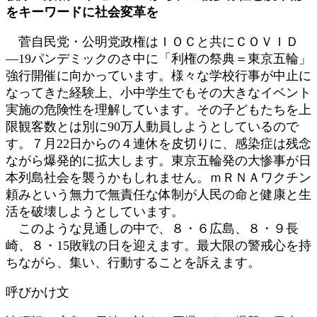
:
をキーワードに社会変革を
菅自民党・公明党政権はＩＯＣと共にＣＯＶＩＤ
―19パンデミックのさ中に「利権の祭典＝東京五輪」
強行開催に向かっています。様々な学校行事が中止に
なってきた経験上、小中学生でもその大きなイベント
実施の危険性を理解しています。その子どもたちを上
限観客数とは別に90万人動員しようとしているので
す。７月22日からの４連休を皮切りに、感染症は残念
ながら爆発的に拡大します。東京五輪発の大惨事が日
本列島社会を襲うかもしれません。ｍＲＮＡワクチン
頼みという無力で無責任な体制が人民の命と健康と生
活を破壊しようとしています。
このような見通しの中で、８・６広島、８・９長
崎、８・15敗戦の日を迎えます。最大限の警戒心を持
ちながら、集い、行動することを訴えます。
呼びかけ文