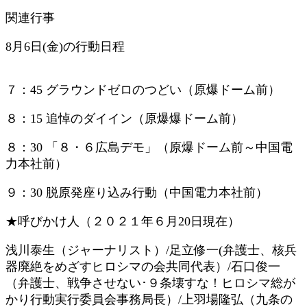
関連行事
8月6日(金)の行動日程
７：45 グラウンドゼロのつどい（原爆ドーム前）
８：15 追悼のダイイン（原爆爆ドーム前）
８：30 「８・６広島デモ」（原爆ドーム前～中国電
力本社前）
９：30 脱原発座り込み行動（中国電力本社前）
★呼びかけ人（２０２１年６月20日現在）
浅川泰生（ジャーナリスト）/足立修一(弁護士、核兵
器廃絶をめざすヒロシマの会共同代表）/石口俊一
（弁護士、戦争させない･９条壊すな！ヒロシマ総が
かり行動実行委員会事務局長）/上羽場隆弘（九条の