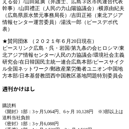
える会）/山田延廣（弁護士、広島３区市民連合代表
幹事）/山田禮正（人民の力山陽協議会）/横原由紀夫
（広島県原水禁元事務局長）/吉田正裕（東北アジア
情報センター運営委員）/湯浅一郎（ピースデポ代
表）
★賛同団体 （２０２１年６月20日現在）
ピースリンク広島・呉・岩国/第九条の会ヒロシマ/東
北アジア情報センター/人民の力協議会/環境社会主義
研究会/在日韓国民主統一連合広島本部/ピースサイク
ル全国ネットワーク/郵政産業労働者ユニオン中国地
方本部/日本基督教団西中国教区基地問題特別委員会
週刊かけはし
購読料
《開封》1部：3ヶ月5,064円、6ヶ月 10,128円 ※3部以上は
送料当社負担
《密封》1部：3ヶ月6,088円