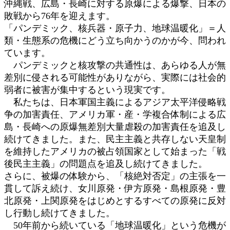
沖縄戦、広島・長崎に対する原爆による爆撃、日本の
敗戦から76年を迎えます。
「パンデミック、核兵器・原子力、地球温暖化」＝人
類・生態系の危機にどう立ち向かうのかが今、問われ
ています。
パンデミックと核攻撃の共通性は、あらゆる人が無
差別に侵される可能性がありながら、実際には社会的
弱者に被害が集中するという現実です。
私たちは、日本軍国主義によるアジア太平洋侵略戦
争の加害責任、アメリカ軍・産・学複合体制による広
島・長崎への原爆無差別大量虐殺の加害責任を追及し
続けてきました。また、民主主義と共存しない天皇制
を維持したアメリカの被占領国家として始まった「戦
後民主主義」の問題点を追及し続けてきました。
さらに、被爆の体験から、「核絶対否定」の主張を一
貫して訴え続け、女川原発・伊方原発・島根原発・豊
北原発・上関原発をはじめとするすべての原発に反対
し行動し続けてきました。
50年前から続いている「地球温暖化」という危機が