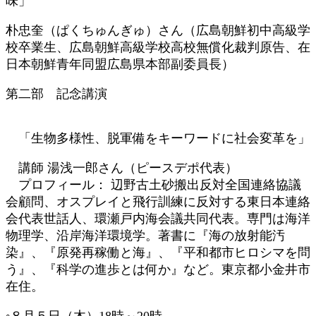
味」
朴忠奎（ぱくちゅんぎゅ）さん（広島朝鮮初中高級学
校卒業生、広島朝鮮高級学校高校無償化裁判原告、在
日本朝鮮青年同盟広島県本部副委員長）
第二部 記念講演
「生物多様性、脱軍備をキーワードに社会変革を」
講師 湯浅一郎さん（ピースデポ代表）
プロフィール： 辺野古土砂搬出反対全国連絡協議
会顧問、オスプレイと飛行訓練に反対する東日本連絡
会代表世話人、環瀬戸内海会議共同代表。専門は海洋
物理学、沿岸海洋環境学。著書に『海の放射能汚
染』、『原発再稼働と海』、『平和都市ヒロシマを問
う』、『科学の進歩とは何か』など。東京都小金井市
在住。
◦８月５日（木）18時～20時