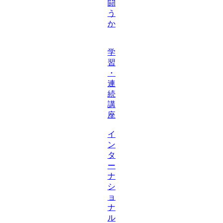
闘
う
か
学
習
・
連
続
講
座
イ
ン
タ
ー
ナ
シ
ョ
ナ
ル