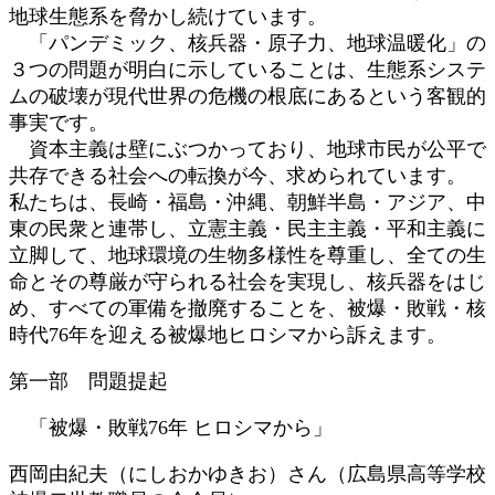
地球生態系を脅かし続けています。
「パンデミック、核兵器・原子力、地球温暖化」の
３つの問題が明白に示していることは、生態系システ
ムの破壊が現代世界の危機の根底にあるという客観的
事実です。
資本主義は壁にぶつかっており、地球市民が公平で
共存できる社会への転換が今、求められています。
私たちは、長崎・福島・沖縄、朝鮮半島・アジア、中
東の民衆と連帯し、立憲主義・民主主義・平和主義に
立脚して、地球環境の生物多様性を尊重し、全ての生
命とその尊厳が守られる社会を実現し、核兵器をはじ
め、すべての軍備を撤廃することを、被爆・敗戦・核
時代76年を迎える被爆地ヒロシマから訴えます。
第一部 問題提起
「被爆・敗戦76年 ヒロシマから」
西岡由紀夫（にしおかゆきお）さん（広島県高等学校