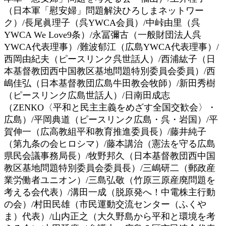
（日本軍「慰安婦」問題解決ひろしまネットワー
ク）/長尾眞理子（呉YWCA会員）/中峠由里（呉
YWCA We Love9条）/永冨彌古（一般財団法人呉
YWCA代表理事）/難波郁江（広島YWCA代表理事）/
西岡由紀夫（ピースリンク呉世話人）/西浦紘子（日
本基督教団西中国教区基地問題特別委員会委員）/西
嶋佳弘（日本基督教団広島牛田教会牧師）/新田秀樹
（ピースリンク広島世話人）/日南田成志
（ZENKO〈平和と民主主義をめざす全国交歓会〉・
広島）/平岡典道（ピースリンク広島・呉・岩国）/平
賀伸一（広高教組平和教育推進委員長）/藤井純子
（第九条の会ヒロシマ）/藤本講治（憲法を守る広島
県民会議事務局長）/牧野邦久（日本基督教団西中国
教区基地問題特別委員会委員長）/三嶋研二（郵政産
業労働者ユニオン）/三島弘敬（竹原三原産廃問題を
考える会代表）/溝田一成（脱原発へ！中電株主行動
の会）/村田民雄（市民運動交流センター（ふくや
ま）代表）/山内正之（大久野島から平和と環境を考