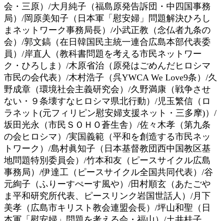
会・三原）/大月純子（福島原発告訴団・中四国事務
局）/岡原美知子（日本軍「慰安婦」問題解決ひろし
まネットワーク事務局長）/小武正教（念仏者九条の
会）/郭文鎬（在日韓国民主統一連合広島本部代表委
員）/岸直人（教科書問題を考える市民ネットワー
ク・ひろしま）/木原省治（原発はごめんだヒロシマ
市民の会代表）/木村浩子（呉YWCA We Love9条）/久
野成章（環境社会主義研究会）/久野満康（戦争させ
ない・９条壊すなヒロシマ県北行動）/児玉繁信（ロ
ラネット(元フィリピン慰安婦支援ネット・三多摩)）/
坂田光永（市民ＳＯＨＯ蒼生舎）/佐々木孝（第九条
の会ヒロシマ）/実国義範（平和を創造する市民ネッ
トワーク）/島村眞知子（日本基督教団西中国教区基
地問題特別委員会）/竹本和友（ピースサイクル広島
事務局）/伊達工（ピースサイクル全国共同代表）/谷
元絢子（ふりーすぺーす風や）/田村順玄（あたごや
ま平和研究所代表、ピースリンク岩国世話人）/月下
美孝（広島市キリスト教会連盟会長）/坪山和聖（日
本軍「慰安婦」問題を考える会・福山）/土井桂子