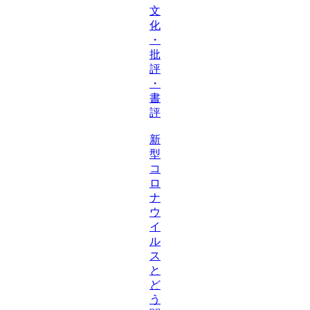
文
化
・
批
評
・
書
評
新
型
コ
ロ
ナ
ウ
イ
ル
ス
と
ど
う