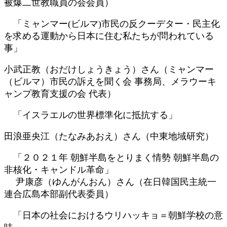
被爆二世教職員の会会員）
「ミャンマー(ビルマ)市民の反クーデター・民主化
を求める運動から日本に住む私たちが問われている
事」
小武正教（おだけしょうきょう）さん（ミャンマー
（ビルマ）市民の訴えを聞く会 事務局、メラウーキ
ャンプ教育支援の会 代表）
「イスラエルの世界標準化に抵抗する」
田浪亜央江（たなみあおえ）さん（中東地域研究）
「２０２１年 朝鮮半島をとりまく情勢 朝鮮半島の
非核化・キャンドル革命」
尹康彦（ゆんがんおん）さん（在日韓国民主統一
連合広島本部副代表委員）
「日本の社会におけるウリハッキョ＝朝鮮学校の意