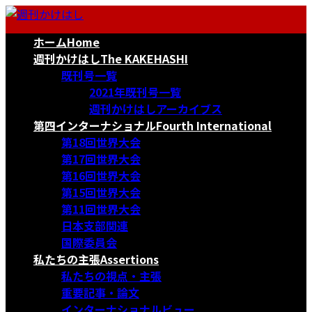
コ
ナ
ン
ビ
ホーム
Home
テ
ゲ
ン
ー
週刊かけはし
The KAKEHASHI
ツ
シ
既刊号一覧
へ
ョ
2021年既刊号一覧
ス
ン
週刊かけはしアーカイブス
キ
に
第四インターナショナル
Fourth International
ッ
移
第18回世界大会
プ
動
第17回世界大会
第16回世界大会
第15回世界大会
第11回世界大会
日本支部関連
国際委員会
私たちの主張
Assertions
私たちの視点・主張
重要記事・論文
インターナショナルビュー