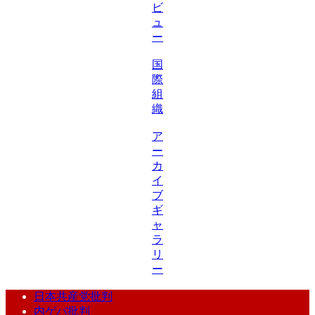
ビ
ュ
ー
国
際
組
織
ア
ー
カ
イ
ブ
ギ
ャ
ラ
リ
ー
日本共産党批判
内ゲバ批判