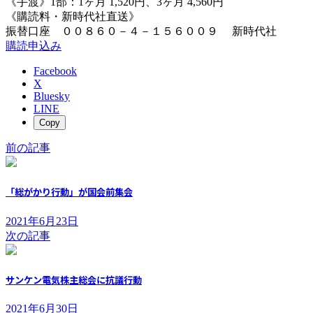
《手渡》1部：1ヶ月 1,520円、3ヶ月 4,560円
《購読料・新時代社直送》
振替口座 ００８６０－４－１５６００９ 新時代社
購読申込み
Facebook
X
Bluesky
LINE
Copy
前の記事
「総がかり行動」が国会前集会
2021年6月23日
次の記事
サンケン電気株主総会に抗議行動
2021年6月30日