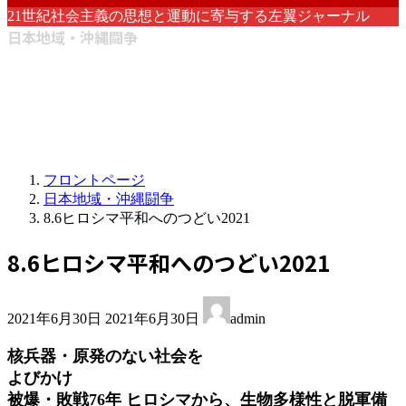
21世紀社会主義の思想と運動に寄与する左翼ジャーナル
日本地域・沖縄闘争
フロントページ
日本地域・沖縄闘争
8.6ヒロシマ平和へのつどい2021
8.6ヒロシマ平和へのつどい2021
最
2021年6月30日
2021年6月30日
admin
終
更
核兵器・原発のない社会を
新
よびかけ
日
被爆・敗戦76年 ヒロシマから、生物多様性と脱軍備
時