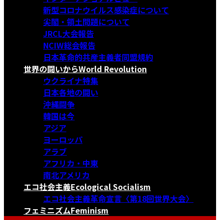
新型コロナウイルス感染症について
尖閣・領土問題について
JRCL大会報告
NCIW総会報告
日本革命的共産主義者同盟規約
世界の闘いから
World Revolution
ウクライナ特集
日本各地の闘い
沖縄闘争
韓国は今
アジア
ヨーロッパ
アラブ
アフリカ・中東
南北アメリカ
エコ社会主義
Ecological Socialism
エコ社会主義革命宣言〈第18回世界大会〉
フェミニズム
Feminism