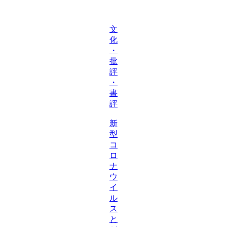
文
化
・
批
評
・
書
評
新
型
コ
ロ
ナ
ウ
イ
ル
ス
と