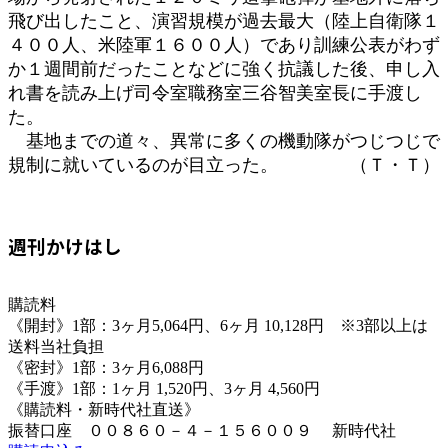
飛び出したこと、演習規模が過去最大（陸上自衛隊１
４００人、米陸軍１６００人）であり訓練公表がわず
か１週間前だったことなどに強く抗議した後、申し入
れ書を読み上げ司令室職務室三谷智美室長に手渡し
た。
基地までの道々、異常に多くの機動隊がつじつじで
規制に就いているのが目立った。 （Ｔ・Ｔ）
週刊かけはし
購読料
《開封》1部：3ヶ月5,064円、6ヶ月 10,128円 ※3部以上は
送料当社負担
《密封》1部：3ヶ月6,088円
《手渡》1部：1ヶ月 1,520円、3ヶ月 4,560円
《購読料・新時代社直送》
振替口座 ００８６０－４－１５６００９ 新時代社