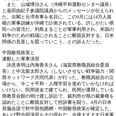
また、山城博治さん（沖縄平和運動センター議長）
と嘉田由紀子参議院議員からのメッセージが伝えられ
た。尖閣と台湾有事を名目に、この9月には14万人規
模の軍事訓練が沖縄で計画されている。許しがたい県
民への冒涜だ。列島まるごとが軍事利用され、米国の
戦争のための戦場にされることに断固反対する。日米
関係の見直しを図っていこう、との訴えだった。
中国敵視政策と
連動した軍事演習
決意表明は内海善夫さん（滋賀県教職員組合委員
長）と中北龍太郎さん（しないさせない戦争協力・関
西ネットワーク共同代表）が行った。教職員組合の立
場から、今こそ平和・人権学習を進めていかなければ
いけない。民間資金で建てられ、民間が運用している
県教育会館の明け渡し訴訟で、裁判所が県の裁量権を
認めたことに断固反対して控訴審を闘う。4月の日米
首脳会談で対中国包囲網・中国敵視政策が確定した。
あいば野合同演習もその現れだ。今後ますます日米軍