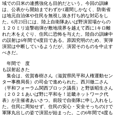
域での日米の連携強化も目的だという。今回の訓練
は、公表から開始までわずか1週間しかなく、防衛省
は地元自治体や住民を無視し抜き打ち的な対応をし
た。6月23日には、陸上自衛隊あいば野演習場からの
１２０ミリ迫撃砲弾が敷地境界を越えて西に1キロ離
れた木をえぐり、住民に恐怖を与えた。陸自の訓練中
の誤射は6年間で4度目である。原因究明のため、実弾
演習は中断しているようだが、演習そのものを中止す
べきだ。
年間で 度
も誤射起きた
集会は、佐賀春樹さん（滋賀県民平和人権運動セン
ター事務局長）の司会で進められた。西川徹二さん
（平和フォーラム関西ブロック議長）と野坂昭生さん
（２０２１あいば野に平和を！近畿ネットワーク代
表）が主催者あいさつ。前段で自衛隊に申し入れをし
た。住民に周知せず、住民の安心・安全そっちのけで
軍隊丸出しの姿で演習が始まった。この6年間で4度も