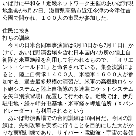
いば野に平和を！近畿ネットワーク主催のあいば野現
:
地集会が6月27日、滋賀県高島市近江今津の今津住吉
公園で開かれ、１００人の市民が参加した。
住民に抜き
打ちの訓練
今回の日米合同軍事演習は6月18日から7月11日にか
けて、あいば野演習場を含む日本国内7カ所の陸上自
衛隊と米軍施設を利用して行われるもので、「オリエ
ント・シールド21」と命名されている。集会決議によ
ると、陸上自衛隊１４００人、米陸軍１６００人が参
加する、過去最多規模の演習だ。米軍の高機動ロケッ
ト砲システムと陸上自衛隊の多連装ロケットシステム
を矢臼別演習場に配置して行われる。近畿では、伊丹
駐屯地・経ヶ岬分屯基地・米軍経ヶ岬通信所（Ｘバン
ドレーダー）も利用されるという。
あいば野演習場での合同訓練は18回目だ。今回の訓
練は、先制攻撃を実際に行うことを目的にした大がか
りな実戦訓練であり、サイバー・電磁波・宇宙の各領