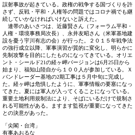
誤射事故が起きている。政権の戦争する国づくりを許
さず、反戦・平和・人権等の問題ではコロナ禍でも継
続していかなければいけないと訴えた。
連帯のあいさつは、近藤賢さん（フォーラム平和・
人権・環境事務局次長）、永井友昭さん（米軍基地建
設を憂う宇川有志の会）が行った。２０１５年戦争法
の強行成立以降、軍事演習が質的に変化し、明らかに
先制攻撃を目的にしたものになってきている。オリエ
ント・シールド21の経ヶ岬バージョンは6月25日から
始まり、福知山陸自から１００人が参加している。Ｘ
バンドレーダー基地の2期工事は５月中旬に完成し
た。経ヶ岬は危惧したように、軍事情報の要塞になっ
てきた。夏には軍人が入ってくることになっている。
重要土地利用規制法により、そばにいるだけで規制さ
れる可能性がある。ますます監視が重要になってきた
との決意があった。
「尖閣・台湾」
有事あおるな