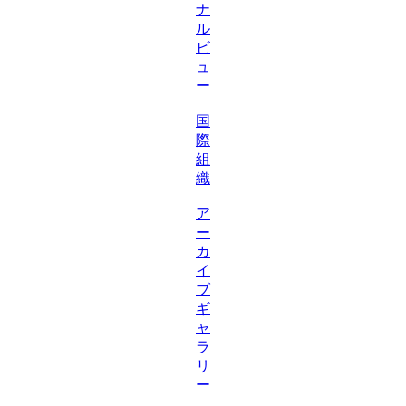
ナ
ル
ビ
ュ
ー
国
際
組
織
ア
ー
カ
イ
ブ
ギ
ャ
ラ
リ
ー