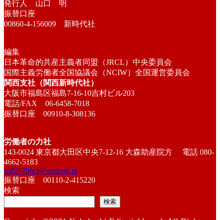
発行人 山口 明
振替口座
00860-4-156009 新時代社
編集
日本革命的共産主義者同盟（JRCL）中央委員会
国際主義労働者全国協議会（NCIW）全国運営委員会
関西支社（関西新時代社）
大阪市福島区福島7-16-10吉村ビル203
電話/FAX 06-6458-7018
振替口座 00910-8-308136
労働者の力社
143-0024 東京都大田区中央7-12-16 大森助産院方 電話 080-
4662-5183
red2129oct@outlook.jp
振替口座 00110-2-415220
検索
検索