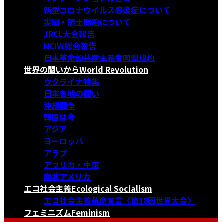
新型コロナウイルス感染症について
尖閣・領土問題について
JRCL大会報告
NCIW総会報告
日本革命的共産主義者同盟規約
世界の闘いから
World Revolution
ウクライナ特集
日本各地の闘い
沖縄闘争
韓国は今
アジア
ヨーロッパ
アラブ
アフリカ・中東
南北アメリカ
エコ社会主義
Ecological Socialism
エコ社会主義革命宣言〈第18回世界大会〉
フェミニズム
Feminism