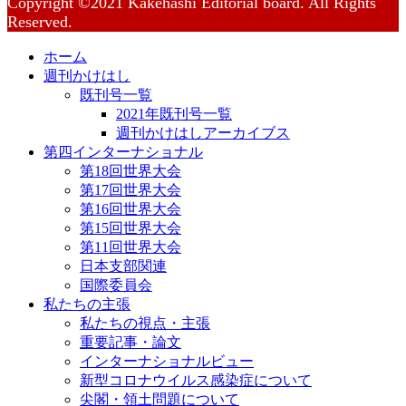
Copyright ©2021 Kakehashi Editorial board. All Rights
Reserved.
ホーム
週刊かけはし
既刊号一覧
2021年既刊号一覧
週刊かけはしアーカイブス
第四インターナショナル
第18回世界大会
第17回世界大会
第16回世界大会
第15回世界大会
第11回世界大会
日本支部関連
国際委員会
私たちの主張
私たちの視点・主張
重要記事・論文
インターナショナルビュー
新型コロナウイルス感染症について
尖閣・領土問題について