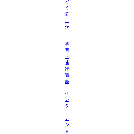
ど
う
闘
う
か
学
習
・
連
続
講
座
イ
ン
タ
ー
ナ
シ
ョ