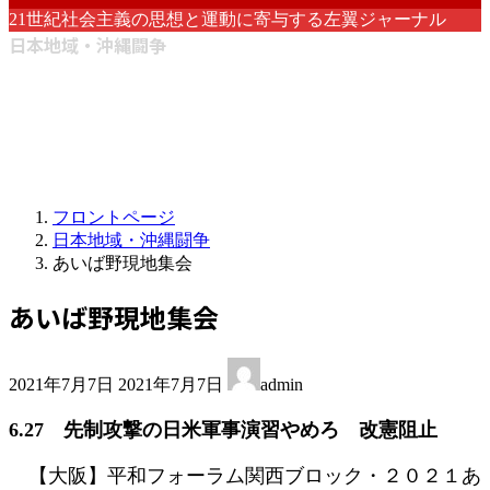
21世紀社会主義の思想と運動に寄与する左翼ジャーナル
日本地域・沖縄闘争
フロントページ
日本地域・沖縄闘争
あいば野現地集会
あいば野現地集会
最
2021年7月7日
2021年7月7日
admin
終
更
6.27 先制攻撃の日米軍事演習やめろ 改憲阻止
新
日
【大阪】平和フォーラム関西ブロック・２０２１あ
時