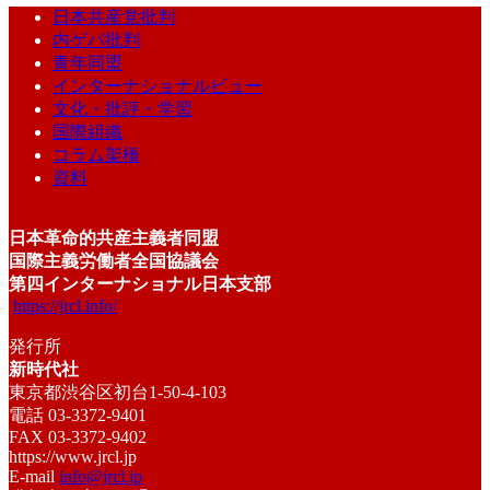
日本共産党批判
内ゲバ批判
青年同盟
インターナショナルビュー
文化・批評・学習
国際組織
コラム架橋
資料
日本革命的共産主義者同盟
国際主義労働者全国協議会
第四インターナショナル日本支部
https://jrcl.info/
発行所
新時代社
東京都渋谷区初台1-50-4-103
電話 03-3372-9401
FAX 03-3372-9402
https://www.jrcl.jp
E-mail
info@jrcl.jp