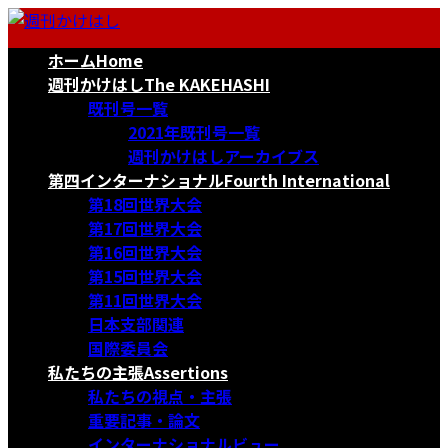
コ
ナ
ン
ビ
ホーム
Home
テ
ゲ
ン
ー
週刊かけはし
The KAKEHASHI
ツ
シ
既刊号一覧
へ
ョ
2021年既刊号一覧
ス
ン
週刊かけはしアーカイブス
キ
に
第四インターナショナル
Fourth International
ッ
移
第18回世界大会
プ
動
第17回世界大会
第16回世界大会
第15回世界大会
第11回世界大会
日本支部関連
国際委員会
私たちの主張
Assertions
私たちの視点・主張
重要記事・論文
インターナショナルビュー