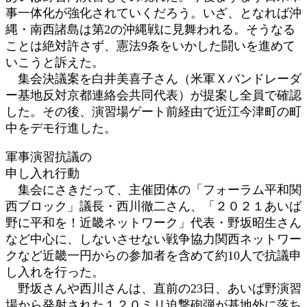
事一体化が強化されていくだろう。いざ、となれば沖
縄・南西諸島は第2の沖縄戦に見舞われる。そうなる
ことは絶対許さず、憲法9条をいかした闘いを進めて
いこうと訴えた。
集会決議案を白井美喜子さん（米軍Ｘバンドレーダ
ー基地反対京都連絡会共同代表）が提案し全員で確認
した。その後、演習場ゲート前経由で近江今津町の町
中をデモ行進した。
軍事演習抗議の
申し入れ行動
集会にさきだって、主催団体の「フォーラム平和関
西ブロック」議長・西川徹二さん、「２０２１あいば
野に平和を！近畿ネットワーク」代表・野坂昭生さん
など中心に、しないさせない戦争協力関西ネットワー
クなど近畿一円からの参加者を含めて約10人で抗議申
し入れを行った。
野坂さんや西川さんは、直前の23日、あいば野演習
場から発射された１２０ミリ迫撃砲弾が基地外に落ち