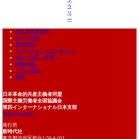
ラ
リ
ー
日本共産党批判
内ゲバ批判
青年同盟
インターナショナルビュー
文化・批評・学習
国際組織
コラム架橋
資料
日本革命的共産主義者同盟
国際主義労働者全国協議会
第四インターナショナル日本支部
https://jrcl.info/
発行所
新時代社
東京都渋谷区初台1-50-4-103