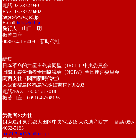
電話 03-3372-9401
FAX 03-3372-9402
https://www.jrcl.jp
E-mail
info@jrcl.jp
発行人 山口 明
振替口座
00860-4-156009 新時代社
編集
日本革命的共産主義者同盟（JRCL）中央委員会
国際主義労働者全国協議会（NCIW）全国運営委員会
関西支社（関西新時代社）
大阪市福島区福島7-16-10吉村ビル203
電話/FAX 06-6458-7018
振替口座 00910-8-308136
労働者の力社
143-0024 東京都大田区中央7-12-16 大森助産院方 電話 080-
4662-5183
red2129oct@outlook.jp