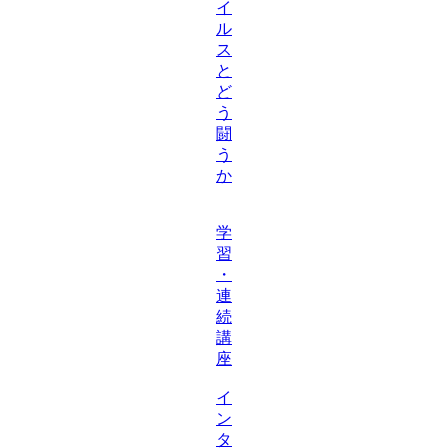
イ
ル
ス
と
ど
う
闘
う
か
学
習
・
連
続
講
座
イ
ン
タ