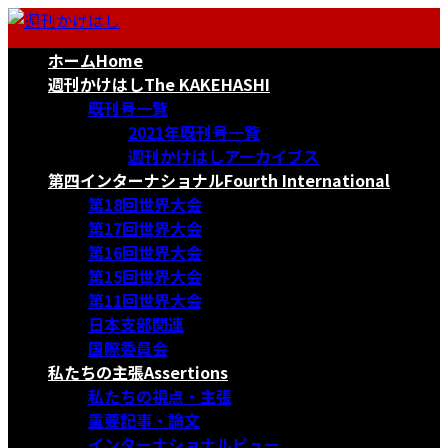
コ
ナ
ン
ビ
ホーム
Home
テ
ゲ
ン
ー
週刊かけはし
The KAKEHASHI
ツ
シ
既刊号一覧
へ
ョ
2021年既刊号一覧
ス
ン
週刊かけはしアーカイブス
キ
に
第四インターナショナル
Fourth International
ッ
移
第18回世界大会
プ
動
第17回世界大会
第16回世界大会
第15回世界大会
第11回世界大会
日本支部関連
国際委員会
私たちの主張
Assertions
私たちの視点・主張
重要記事・論文
インターナショナルビュー