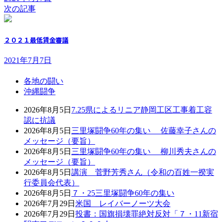
次の記事
２０２１最低賃金審議
2021年7月7日
各地の闘い
沖縄闘争
2026年8月5日
7.25県によるリニア静岡工区工事着工容
認に抗議
2026年8月5日
三里塚闘争60年の集い 佐藤幸子さんの
メッセージ（要旨）
2026年8月5日
三里塚闘争60年の集い 柳川秀夫さんの
メッセージ（要旨）
2026年8月5日
講演 菅野芳秀さん（令和の百姓一揆実
行委員会代表）
2026年8月5日
７・25三里塚闘争60年の集い
2026年7月29日
米国 レイバーノーツ大会
2026年7月29日
投書：国旗損壊罪絶対反対「７・11新宿