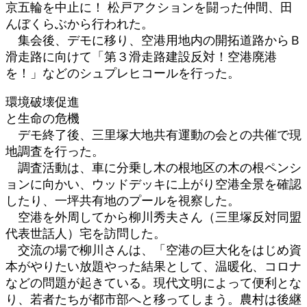
京五輪を中止に！ 松戸アクションを闘った仲間、田
んぼくらぶから行われた。
集会後、デモに移り、空港用地内の開拓道路からＢ
滑走路に向けて「第３滑走路建設反対！空港廃港
を！」などのシュプレヒコールを行った。
環境破壊促進
と生命の危機
デモ終了後、三里塚大地共有運動の会との共催で現
地調査を行った。
調査活動は、車に分乗し木の根地区の木の根ペンシ
ョンに向かい、ウッドデッキに上がり空港全景を確認
したり、一坪共有地のプールを視察した。
空港を外周してから柳川秀夫さん（三里塚反対同盟
代表世話人）宅を訪問した。
交流の場で柳川さんは、「空港の巨大化をはじめ資
本がやりたい放題やった結果として、温暖化、コロナ
などの問題が起きている。現代文明によって便利とな
り、若者たちが都市部へと移ってしまう。農村は後継