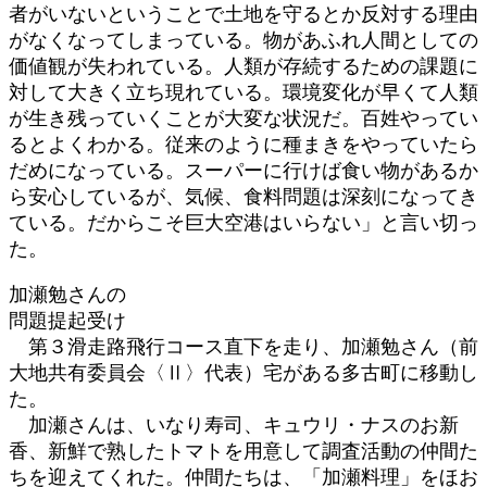
者がいないということで土地を守るとか反対する理由
がなくなってしまっている。物があふれ人間としての
価値観が失われている。人類が存続するための課題に
対して大きく立ち現れている。環境変化が早くて人類
が生き残っていくことが大変な状況だ。百姓やってい
るとよくわかる。従来のように種まきをやっていたら
だめになっている。スーパーに行けば食い物があるか
ら安心しているが、気候、食料問題は深刻になってき
ている。だからこそ巨大空港はいらない」と言い切っ
た。
加瀬勉さんの
問題提起受け
第３滑走路飛行コース直下を走り、加瀬勉さん（前
大地共有委員会〈Ⅱ〉代表）宅がある多古町に移動し
た。
加瀬さんは、いなり寿司、キュウリ・ナスのお新
香、新鮮で熟したトマトを用意して調査活動の仲間た
ちを迎えてくれた。仲間たちは、「加瀬料理」をほお