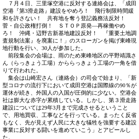
７月４日、三里塚空港に反対する連絡会は、「成田
:
空港『第3滑走路』建設をやめろ！ 飛行制限時間緩
和を許さない！ 共有地を奪う登記義務法反対！
菅・自公政権打倒！ ＳＴＯＰ原発―再稼働やめ
ろ！ 沖縄・辺野古新基地建設反対！ 『重要土地調
査規制法案』を廃案に！」のスローガンを掲げ東峰現
地行動を行い、30人が参加した。
前段集会の会場は、雨のため東峰地区の平野靖識さ
ん（らっきょう工場）かららっきょう工場の一角を借
りて行われた。
集会は山崎宏さん（連絡会）の司会で始まり、「新
型コロナの流行下において成田空港は国際線の90％が
運休が続き、外国人の入国が圧倒的に少ない。空港会
社は膨大な赤字が累積している。しかし、第３滑走路
建設については29年3月まで完成させるということ
で、用地買収、工事などを行っている。まったく反省
もなく、先が見えず人民に大きな犠牲を強要する建設
事業に反対する闘いを進めていこう」とアピールし
た。