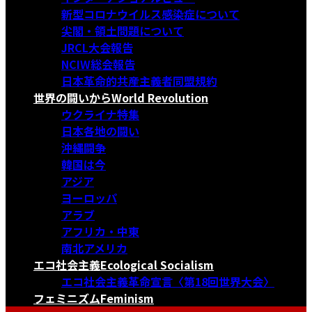
新型コロナウイルス感染症について
尖閣・領土問題について
JRCL大会報告
NCIW総会報告
日本革命的共産主義者同盟規約
世界の闘いから
World Revolution
ウクライナ特集
日本各地の闘い
沖縄闘争
韓国は今
アジア
ヨーロッパ
アラブ
アフリカ・中東
南北アメリカ
エコ社会主義
Ecological Socialism
エコ社会主義革命宣言〈第18回世界大会〉
フェミニズム
Feminism