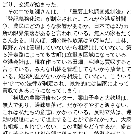
ばり、交流が始まった。
その中で加瀬さんは、「『重要土地調査規制法』と
『登記義務化法』が制定された。これが空港反対闘
争、農民にどのような影響があるか。日本では2万カ
所の限界集落があると言われている。無人の家もたく
さんある。田んぼ、畑の耕作放棄は50万㏊だ。山林、
原野とかは管理していないから相続はしていない。第
３滑走路によって多古町は立退き区域になっている。
空港会社は、現在作っている田畑、宅地は買収すると
言っている。みんな山林を管理してないから放棄して
いる。経済利益がないから相続していない。こういう
中で2つの法律が制定され、最終的には国家によって
買収できるようになってしまう」。
「横堀の農業研修センター、案山子亭と大鉄塔は、
無人であり、過疎集落だ。だがやすやすと渡さない。
これは私たちの意志にかかっている。反動立法は、運
動の後退によって阻止することができなかった。大衆
も組織しきれていない。この問題をどうするか。多古
町も若者たちは都市部に移っており、後継者がおら