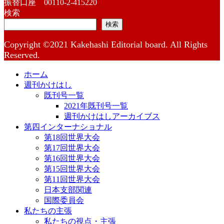
振替口座 00110-2-415220
検索
検索
Copyright ©2021 Kakehashi Editorial board. All Rights
Reserved.
ホーム
週刊かけはし
既刊号一覧
2021年既刊号一覧
週刊かけはしアーカイブス
第四インターナショナル
第18回世界大会
第17回世界大会
第16回世界大会
第15回世界大会
第11回世界大会
日本支部関連
国際委員会
私たちの主張
私たちの視点・主張