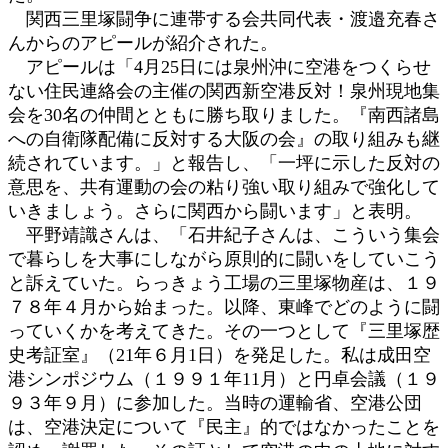
関西三里塚闘争に連帯する会共同代表・渡邉充春さ
んからのアピールが紹介された。
アピールは「4月25日には泉州沖に空港をつくらせ
ない住民連絡会の主催の関西新空港反対！泉州現地集
会を30名の仲間とともに勝ち取りました。『南西諸島
への自衛隊配備に反対する大阪の会』の取り組みも継
続されています。」と報告し、「一坪に示した反対の
意思を、共有運動の会の粘り強い取り組みで強化して
いきましょう。さらに関西から闘います」と表明。
平野靖識さんは、「石井紀子さんは、こういう集会
で暮らしを大事にしながら原則的に闘いをしていこう
と訴えていた。らっきょう工場の三里塚物産は、１９
７８年４月から始まった。以降、東峰でどのように闘
っていくかを考えてきた。その一つとして『三里塚歴
史考証室』（21年６月1日）を発足した。私は成田空
港シンポジウム（１９９１年11月）と円卓会議（１９
９３年９月）に参加した。当時の運輸省、空港公団
は、空港決定について『民主』的ではなかったことを