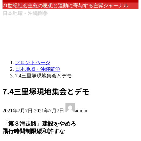
21世紀社会主義の思想と運動に寄与する左翼ジャーナル
日本地域・沖縄闘争
フロントページ
日本地域・沖縄闘争
7.4三里塚現地集会とデモ
7.4三里塚現地集会とデモ
最
2021年7月7日
2021年7月7日
admin
終
更
「第３滑走路」建設をやめろ
新
飛行時間制限緩和許すな
日
時