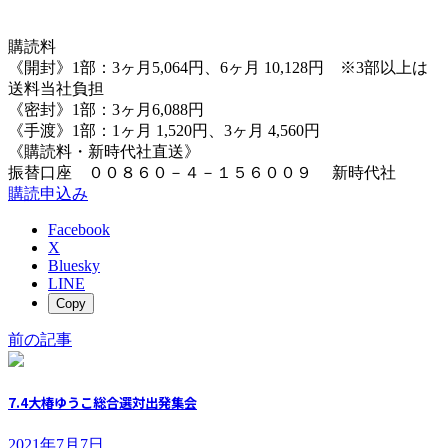
購読料
《開封》1部：3ヶ月5,064円、6ヶ月 10,128円 ※3部以上は
送料当社負担
《密封》1部：3ヶ月6,088円
《手渡》1部：1ヶ月 1,520円、3ヶ月 4,560円
《購読料・新時代社直送》
振替口座 ００８６０－４－１５６００９ 新時代社
購読申込み
Facebook
X
Bluesky
LINE
Copy
前の記事
7.4大椿ゆうこ総合選対出発集会
2021年7月7日