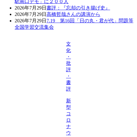
駅南口デモ」に２００人
2026年7月29日
書評：『忘却の引き揚げ史』
2026年7月29日
高橋哲哉さんの講演から
2026年7月29日
7.19 第16回「日の丸・君が代」問題等
全国学習交流集会
文
化
・
批
評
・
書
評
新
型
コ
ロ
ナ
ウ