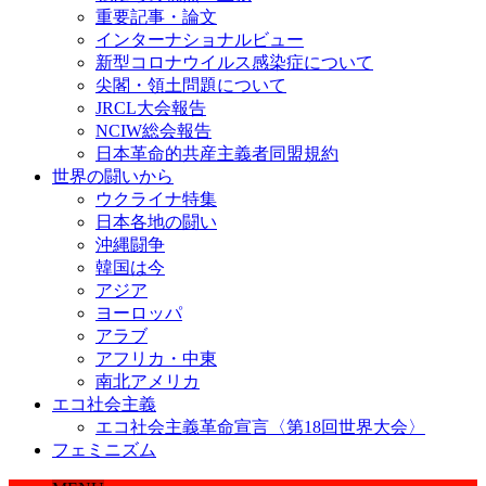
重要記事・論文
インターナショナルビュー
新型コロナウイルス感染症について
尖閣・領土問題について
JRCL大会報告
NCIW総会報告
日本革命的共産主義者同盟規約
世界の闘いから
ウクライナ特集
日本各地の闘い
沖縄闘争
韓国は今
アジア
ヨーロッパ
アラブ
アフリカ・中東
南北アメリカ
エコ社会主義
エコ社会主義革命宣言〈第18回世界大会〉
フェミニズム