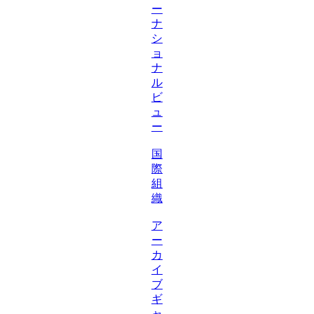
ー
ナ
シ
ョ
ナ
ル
ビ
ュ
ー
国
際
組
織
ア
ー
カ
イ
ブ
ギ
ャ