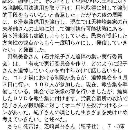
認め、謝罪した。その証として空港の中の土地に対す
る強制収用法適用を取り下げ、用地取得に対して強制
的手段をもちいないと合意した。だがその後の展開
は、Ｂ滑走路供用を強行し、現在では天神峰農家の市
東孝雄さんの土地に対して強制執行可能状態にある。
第３滑走路も建設しようとしている。民衆が提起した
方向性の観点からもう一度明らかにし、発信していき
たい」と発言した。
野島​美香さん（石井紀子さん追悼の集い実行委員
会）は、「有志で実行委員会を作り、どのように紀子
さんを追悼していくかを約半年かけて話し合いをし
た。コロナ禍における制限があるが、追悼集会を４月
３日に行い、１００人が参加した。現在、報告集を準
備している。集会では映像の部を行いましたが、編集
したＤＶＤを報告集に付けます。労農合宿所の攻防で
紀子さんが機動隊に対してオニギリを投げつけるシー
ンがあった。紀子さんの凜とした生きざまを受け止め
考えていきたい」と述べた。
さらに発言は、芝崎眞吾さん（連帯社）、７・3東