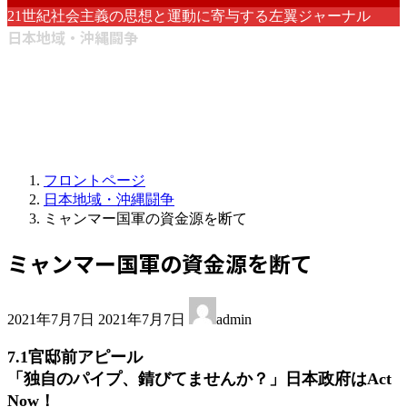
21世紀社会主義の思想と運動に寄与する左翼ジャーナル
日本地域・沖縄闘争
フロントページ
日本地域・沖縄闘争
ミャンマー国軍の資金源を断て
ミャンマー国軍の資金源を断て
最
2021年7月7日
2021年7月7日
admin
終
更
7.1官邸前アピール
新
「独自のパイプ、錆びてませんか？」日本政府はAct
日
Now！
時