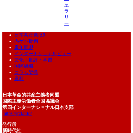
ャ
ラ
リ
ー
日本共産党批判
内ゲバ批判
青年同盟
インターナショナルビュー
文化・批評・学習
国際組織
コラム架橋
資料
日本革命的共産主義者同盟
国際主義労働者全国協議会
第四インターナショナル日本支部
https://jrcl.info/
発行所
新時代社