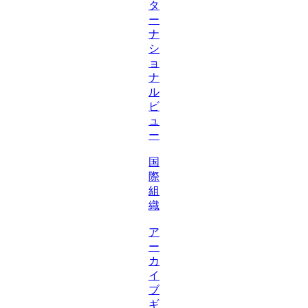
タ
ー
ナ
シ
ョ
ナ
ル
ビ
ュ
ー
国
際
組
織
ア
ー
カ
イ
ブ
ギ