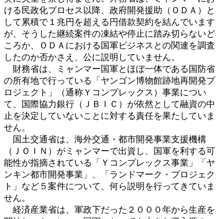
ける民政化プロセス以降、政府開発援助（ＯＤＡ）と
して累積で１兆円を超える円借款契約を結んでいます
が、そうした継続案件の凍結や停止に踏み切らないど
ころか、ＯＤＡにおける国軍ビジネスとの関連を調査
したのか否かさえ、公に説明していません。
財務省は、ミャンマー国軍とほぼ一体である国防省
の所有地で行っている「ヤンゴン博物館跡地再開発プ
ロジェクト」（通称Ｙコンプレックス）事業につい
て、国際協力銀行（ＪＢＩＣ）が依然として融資の中
止を決定していないことに対する責任を果たしていま
せん。
国土交通省は、海外交通・都市開発事業支援機構
（ＪＯＩＮ）がミャンマーで出資し、国軍を利する可
能性が指摘されている「Ｙコンプレックス事業」「ヤ
ンキン都市開発事業」、「ランドマーク・プロジェク
ト」など５案件について、何ら説明を行ってきていま
せん。
経済産業省は、軍政下だった２０００年から生産を