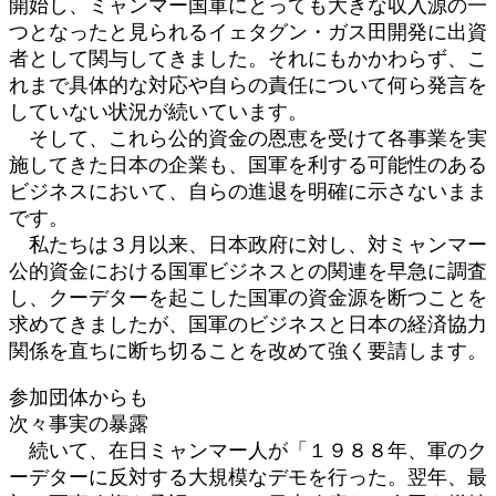
開始し、ミャンマー国軍にとっても大きな収入源の一
つとなったと見られるイェタグン・ガス田開発に出資
者として関与してきました。それにもかかわらず、こ
れまで具体的な対応や自らの責任について何ら発言を
していない状況が続いています。
そして、これら公的資金の恩恵を受けて各事業を実
施してきた日本の企業も、国軍を利する可能性のある
ビジネスにおいて、自らの進退を明確に示さないまま
です。
私たちは３月以来、日本政府に対し、対ミャンマー
公的資金における国軍ビジネスとの関連を早急に調査
し、クーデターを起こした国軍の資金源を断つことを
求めてきましたが、国軍のビジネスと日本の経済協力
関係を直ちに断ち切ることを改めて強く要請します。
参加団体からも
次々事実の暴露
続いて、在日ミャンマー人が「１９８８年、軍のク
ーデターに反対する大規模なデモを行った。翌年、最