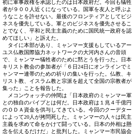
初に軍事政権を承認したのは日本政府だ。今回も犠牲
者が９００人近くになっている。国軍を友人と呼ぶよ
うなことを許せない。最後のフロンティアとしてビジ
ネスを優先している。軍とのビジネスを優先させるこ
とでなく、平和と民主主義のために国民統一政府を認
めてほしい」と訴えた。
タイに本部があり、ミャンマー支援もしているアー
ユス仏教国際協力ネットワークの大河内さんの音頭
で、ミャンマー犠牲者のために黙とうを行った。日本
キリスト教会の参加者が「６日24日にオンラインでミ
ャンマー連帯のための祈りの集いを行った。仏教、キ
リスト教、イスラム教と宗派を超えて全国の宗教者が
集った」ことを報告した。
メコンウォッチの仲間は「日本政府のミャンマー軍
との独自のパイプとは何だ。日本政府は１兆４千億円
のＯＤＡ資金を供与してきている。今回のクーデター
によって20人が拷問死した。ミャンマーの人々は民主
主義を求めて命をかけて闘っている。日本の外相は懸
念を伝えるだけだ」と批判した。ミャンマー市民協会