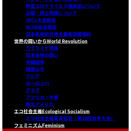
新型コロナウイルス感染症について
尖閣・領土問題について
JRCL大会報告
NCIW総会報告
日本革命的共産主義者同盟規約
世界の闘いから
World Revolution
ウクライナ特集
日本各地の闘い
沖縄闘争
韓国は今
アジア
ヨーロッパ
アラブ
アフリカ・中東
南北アメリカ
エコ社会主義
Ecological Socialism
エコ社会主義革命宣言〈第18回世界大会〉
フェミニズム
Feminism