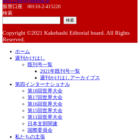
red2129oct@outlook.jp
振替口座 00110-2-415220
検索
検索
Copyright ©2021 Kakehashi Editorial board. All Rights
Reserved.
ホーム
週刊かけはし
既刊号一覧
2021年既刊号一覧
週刊かけはしアーカイブス
第四インターナショナル
第18回世界大会
第17回世界大会
第16回世界大会
第15回世界大会
第11回世界大会
日本支部関連
国際委員会
私たちの主張