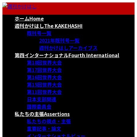
コ
ナ
ン
ビ
ホーム
Home
テ
ゲ
ン
ー
週刊かけはし
The KAKEHASHI
ツ
シ
既刊号一覧
へ
ョ
2021年既刊号一覧
ス
ン
週刊かけはしアーカイブス
キ
に
第四インターナショナル
Fourth International
ッ
移
第18回世界大会
プ
動
第17回世界大会
第16回世界大会
第15回世界大会
第11回世界大会
日本支部関連
国際委員会
私たちの主張
Assertions
私たちの視点・主張
重要記事・論文
インターナショナルビュー