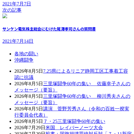
2021年7月7日
次の記事
サンケン電気株主総会にむけた尾澤孝司さんの質問書
2021年7月14日
各地の闘い
沖縄闘争
2026年8月5日
7.25県によるリニア静岡工区工事着工容
認に抗議
2026年8月5日
三里塚闘争60年の集い 佐藤幸子さんの
メッセージ（要旨）
2026年8月5日
三里塚闘争60年の集い 柳川秀夫さんの
メッセージ（要旨）
2026年8月5日
講演 菅野芳秀さん（令和の百姓一揆実
行委員会代表）
2026年8月5日
７・25三里塚闘争60年の集い
2026年7月29日
米国 レイバーノーツ大会
2026年7月29日
投書：国旗損壊罪絶対反対「７・11新宿