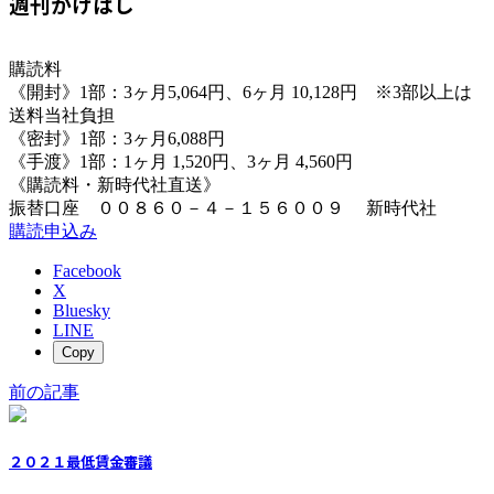
週刊かけはし
購読料
《開封》1部：3ヶ月5,064円、6ヶ月 10,128円 ※3部以上は
送料当社負担
《密封》1部：3ヶ月6,088円
《手渡》1部：1ヶ月 1,520円、3ヶ月 4,560円
《購読料・新時代社直送》
振替口座 ００８６０－４－１５６００９ 新時代社
購読申込み
Facebook
X
Bluesky
LINE
Copy
前の記事
２０２１最低賃金審議