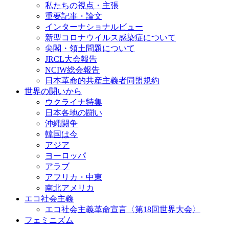
私たちの視点・主張
重要記事・論文
インターナショナルビュー
新型コロナウイルス感染症について
尖閣・領土問題について
JRCL大会報告
NCIW総会報告
日本革命的共産主義者同盟規約
世界の闘いから
ウクライナ特集
日本各地の闘い
沖縄闘争
韓国は今
アジア
ヨーロッパ
アラブ
アフリカ・中東
南北アメリカ
エコ社会主義
エコ社会主義革命宣言〈第18回世界大会〉
フェミニズム