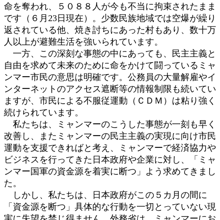
命を奪われ、５０８８人が今も不当に拘束されたまま
です（６月23日現在）。少数民族地域では空爆が繰り
返されている他、焼き討ちにあった村もあり、数十万
人以上が避難生活を強いられています。
一方、この深刻な事態の中にあっても、民主主義と
自由を求めて未来のために命をかけて闘っているミャ
ンマー市民の意思は明確です。公務員の大量解雇やイ
ンターネットのアクセス遮断等の情報制限も続いてい
ますが、市民による不服従運動（ＣＤＭ）は粘り強く
続けられています。
私たちは、ミャンマーのこうした事態が一刻も早く
改善し、またミャンマーの民主主義の実現に向け市民
運動を支援できればと考え、ミャンマーで経済協力や
ビジネスを行ってきた日本政府や企業に対し、「ミャ
ンマー国軍の資金源を着実に断つ」よう求めてきまし
た。
しかし、私たちは、日本政府がこの５カ月の間に
「資金源を断つ」具体的な行動を一切とっていない現
実に失望を禁じ得ません。外務省は、ミャンマーにお