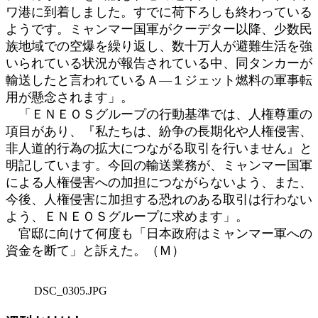
ワ港に到着しました。すでに荷下ろしも終わっている
ようです。ミャンマー国軍がクーデター以降、少数民
族地域での空爆を繰り返し、数十万人が避難生活を強
いられている状況が報告されている中、同タンカーが
輸送したと言われているＡ―１ジェット燃料の軍事転
用が懸念されます」。
「ＥＮＥＯＳグループの行動基準では、人権尊重の
項目があり、『私たちは、紛争の長期化や人権侵害、
非人道的行為の拡大につながる取引を行いません』と
明記しています。今回の輸送業務が、ミャンマー国軍
による人権侵害への加担につながらないよう、また、
今後、人権侵害に加担する恐れのある取引は行わない
よう、ＥＮＥＯＳグループに求めます」。
官邸に向けて何度も「日本政府はミャンマー軍への
資金を断て」と訴えた。（Ｍ）
DSC_0305.JPG