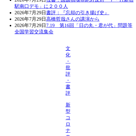
駅南口デモ」に２００人
2026年7月29日
書評：『忘却の引き揚げ史』
2026年7月29日
高橋哲哉さんの講演から
2026年7月29日
7.19 第16回「日の丸・君が代」問題等
全国学習交流集会
文
化
・
批
評
・
書
評
新
型
コ
ロ
ナ