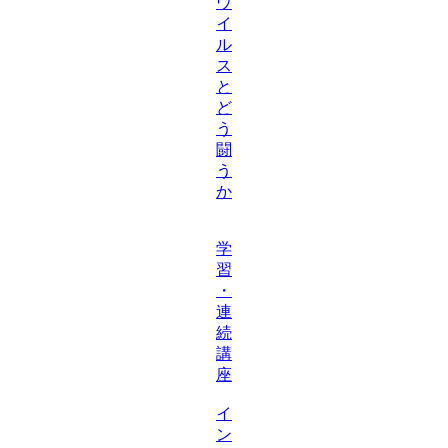
ウ
イ
ル
ス
と
ど
う
闘
う
か
学
習
・
連
続
講
座
イ
ン