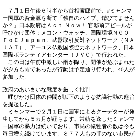
:
７月１日午後６時半から首相官邸前で、#ミャンマ
ー国軍の資金源を断て「独自のパイプ、錆びてません
か？」日本政府はＡｃｔ Ｎｏｗ！ 官邸前アピールが
呼びかけ団体：メコン・ウォッチ、国際環境ＮＧＯ
ＦｏＥＪａｐａｎ、武器取引反対ネットワーク（ＮＡ
ＪＡＴ）、アーユス仏教国際協力ネットワーク、日本
国際ボランティアセンター（ＪＶＣ）で行われた。
この日は午前中激しい雨が降り、開催が危ぶまれた
が夕方も雨であったが行動は予定通り行われ、40人が
参加した。
政府のあいまいな態度を厳しく批判
呼びかけ団体の仲間が以下のような抗議行動の趣旨
を提起した。
ミャンマーで２月１日に国軍によるクーデターが発
生してから５カ月が経ちます。常軌を逸したミャンマ
ー国軍の暴力は続いており、市民の犠牲者の数は今も
毎日増え続けています。８７７人もの罪のない市民が