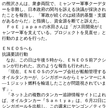
の熊沢さんは、衆参両院で、ミャンマー軍事クーデタ
ーを非難し、日本政府の関与を訴える決議が採決され
たことを報告し、「軍政が続くのは経済的基盤・支援
があるからだ」と指摘し、資金源を断てと訴えた。
ＦｏＥ ｊａｐａｎの水田さんは「ガス田開発がミ
ャンマー軍を支えている。プロジェクトを見直せ」と
行動のまとめを行った。
ＥＮＥＯＳへも
抗議要請行動
なお、この日は午後５時から、ＥＮＥＯＳ前アクシ
ョンが行われた。次のような報告も行われた。
「現在、ＥＮＥＯＳのグループ会社が船舶管理する
オイルタンカーが、シンガポールからミャンマーにＡ
―１ジェット燃料を輸送したことが問題視されていま
す」。
「ネット上の複数のタンカー追跡情報サイトによれ
ば、オイルタンカー『Ｓａｎｔｙａ』は、６月22日に
シンガポールを出航し、この週末にヤンゴン／ティラ