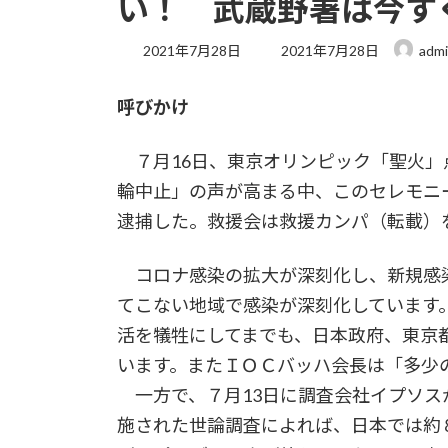
い！ 武蔵野署は今す
最
2021年7月28日
2021年7月28日
adm
終
更
呼びかけ
新
日
時
７月16日、東京オリンピック「聖火」
:
輪中止」の声が高まる中、このセレモニ
逮捕した。救援会は救援カンパ（転載）
コロナ感染の拡大が深刻化し、新規感染
てこない地域で感染が深刻化しています
活を犠牲にしてまでも、日本政府、東京
います。またＩＯＣバッハ会長は「多少
一方で、７月13日に調査会社イプソス
施された世論調査によれば、日本では約