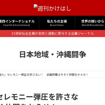
第四インターナショナル
私たちの主張
世界の闘いから
Fourth International
Assertions
World Revolution
21世紀社会主義の思想と運動に寄与する左翼ジャーナル
日本地域・沖縄闘争
「聖火」セレモニー弾圧を許さない！ 武蔵野署は今すぐ仲間をかえせ！
」セレモニー弾圧を許さな