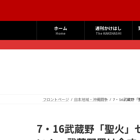
コ
ナ
ン
ビ
テ
ゲ
ン
ー
ホーム
週刊かけはし
ツ
シ
Home
The KAKEHASHI
へ
ョ
ス
ン
キ
に
ッ
移
プ
動
フロントページ
日本地域・沖縄闘争
7・16武蔵野
7・16武蔵野「聖火