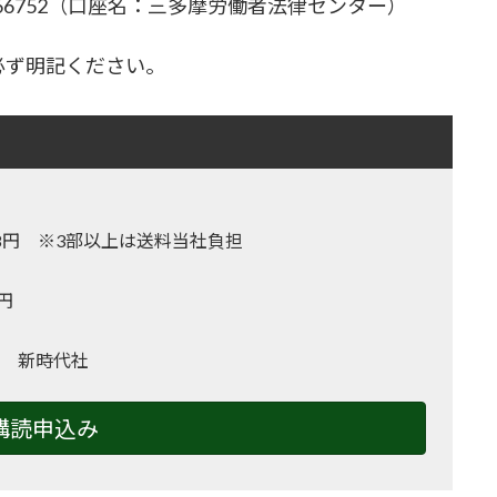
-66752（口座名：三多摩労働者法律センター）
必ず明記ください。
,128円 ※3部以上は送料当社負担
0円
 新時代社
購読申込み