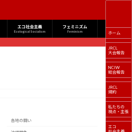
エコ社会主義
フェミニズム
Ecological Socialism
Feminism
ホーム
JRCL
大会報告
NCIW
総会報告
JRCL
規約
私たちの
視点・主張
各地の闘い
エコ
社会主義