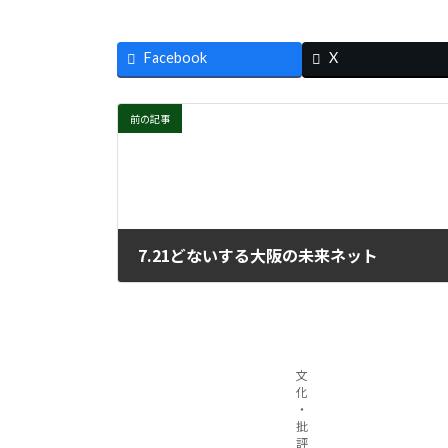
Facebook
X
前の記事
7.21どないする大阪の未来ネット
2021年7月28日
文
化
・
批
評