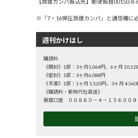
【救援カンパ振込先】郵便振替00150-8
※「7・16弾圧救援カンパ」と通信欄に
週刊かけはし
購読料
《開封》1部：3ヶ月5,064円、6ヶ月 10
《密封》1部：3ヶ月6,088円
《手渡》1部：1ヶ月 1,520円、3ヶ月 4,56
《購読料・新時代社直送》
振替口座 ００８６０－４－１５６００９