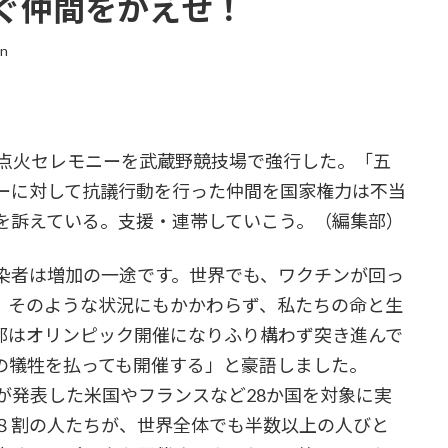
ぐ仲間をかえせ！
in
点火セレモニーを武蔵野競技場で強行した。「五
ーに対して抗議行動を行った仲間を国家権力は不当
を訴えている。支援・連帯していこう。（編集部）
者は増加の一途です。世界でも、ワクチンが回っ
。そのような状況にもかかわらず、私たちの命と生
都はオリンピック開催になりふり構わず突き進んで
の犠牲を払っても開催する」と豪語しました。
が発表した米国やフランスなど28か国を対象に実
８割の人たちが、世界全体でも半数以上の人びと