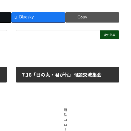
Bluesky
Copy
次の記事
7.18「日の丸・君が代」問題交流集会
2021年7月28日
新
型
コ
ロ
ナ